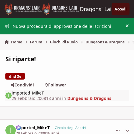
Vai al contenuto
Dragons´ Lair
Accedi
Nuova procedura di approvazione delle iscrizioni
Nas
Home
Forum
Giochi di Ruolo
Dungeons & Dragons
Si riparte!
dnd 3e
Condividi
Follower
imported_MikeT
29 Febbraio 2008
18 anni
in
Dungeons & Dragons
imported_MikeT
comment_
Stati
Circolo degli Antichi
29 Febbraio 2008
18 anni