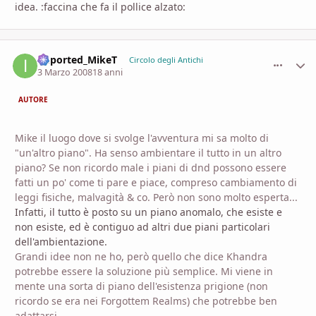
idea. :faccina che fa il pollice alzato:
imported_MikeT
comment_
Stati
Circolo degli Antichi
3 Marzo 2008
18 anni
AUTORE
Mike il luogo dove si svolge l'avventura mi sa molto di
"un'altro piano". Ha senso ambientare il tutto in un altro
piano? Se non ricordo male i piani di dnd possono essere
fatti un po' come ti pare e piace, compreso cambiamento di
leggi fisiche, malvagità & co. Però non sono molto esperta...
Infatti, il tutto è posto su un piano anomalo, che esiste e
non esiste, ed è contiguo ad altri due piani particolari
dell'ambientazione.
Grandi idee non ne ho, però quello che dice Khandra
potrebbe essere la soluzione più semplice. Mi viene in
mente una sorta di piano dell'esistenza prigione (non
ricordo se era nei Forgottem Realms) che potrebbe ben
adattarsi.