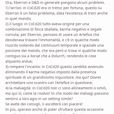
Ora, Eberron e D&D in generale pongono alcuni problemi.
1) l'arrivo: in CoCd20 era in treno; per fortuna, questo su
Eberron è un falso problema, data l'esistenza di treni anche
in quel mondo;
2) il luogo: in CoCd20 tutto aveva origine per una
combinazione di fisica sballata, karma negativo e segale
cornuta; per Eberron, pensavo di usare un Artefice che
desiderava trovare l'immortalità, e c'è in qualche modo
riuscito isolando dal continuum temporale e spaziale una
porzione del mondo, che ora però si trova in qualche modo
contiguo sia a Xoriat che a Dolurrh, rendendo le cose
alquanto ardue;
3) rompere l'incanto: in CoCd20 questo sarebbe avvenuto
eliminando il karma negativo imposto dalla presenza
spirituale di un grandissimo inquisitore; ma qui? Dovrei
architettare uno scontro con l'Artefice in questione;
4) la malvagità: in CoCd20 non ci sono allineamenti o simili,
ma qui sì; come la risolvo? In che modo dei malvagi possono
sentirsi a loro agio in un setting simile?
Se avete dei consigli, li ascolterò con piacere!
In più, speravo anche di poter sfruttare questa occasione