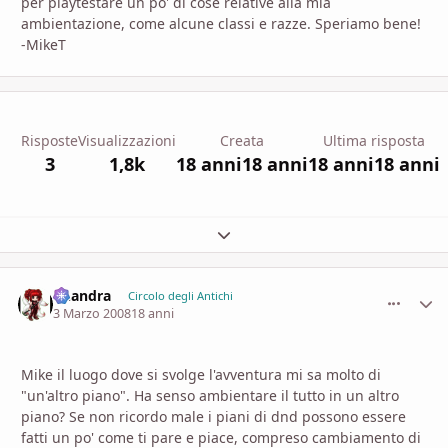
per playtestare un po' di cose relative alla mia
ambientazione, come alcune classi e razze. Speriamo bene!
-MikeT
Risposte
Visualizzazioni
Creata
Ultima risposta
3
1,8k
18 anni
18 anni
18 anni
18 anni
Espandi panoramica del topic
khandra
comment_
Stati
Circolo degli Antichi
3 Marzo 2008
18 anni
Mike il luogo dove si svolge l'avventura mi sa molto di
"un'altro piano". Ha senso ambientare il tutto in un altro
piano? Se non ricordo male i piani di dnd possono essere
fatti un po' come ti pare e piace, compreso cambiamento di