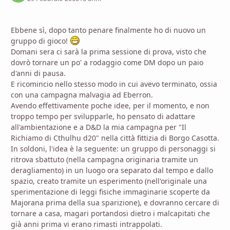
Ebbene sì, dopo tanto penare finalmente ho di nuovo un
gruppo di gioco!
Domani sera ci sarà la prima sessione di prova, visto che
dovrò tornare un po' a rodaggio come DM dopo un paio
d'anni di pausa.
E ricomincio nello stesso modo in cui avevo terminato, ossia
con una campagna malvagia ad Eberron.
Avendo effettivamente poche idee, per il momento, e non
troppo tempo per svilupparle, ho pensato di adattare
all'ambientazione e a D&D la mia campagna per "Il
Richiamo di Cthulhu d20" nella città fittizia di Borgo Casotta.
In soldoni, l'idea è la seguente: un gruppo di personaggi si
ritrova sbattuto (nella campagna originaria tramite un
deragliamento) in un luogo ora separato dal tempo e dallo
spazio, creato tramite un esperimento (nell'originale una
sperimentazione di leggi fisiche immaginarie scoperte da
Majorana prima della sua sparizione), e dovranno cercare di
tornare a casa, magari portandosi dietro i malcapitati che
già anni prima vi erano rimasti intrappolati.