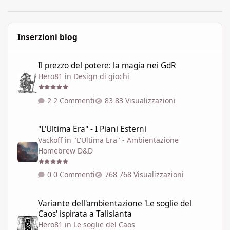
Inserzioni blog
Il prezzo del potere: la magia nei GdR
Il prezzo del potere: la magia nei GdR
Hero81
in
Design di giochi
2 Commenti
83 Visualizzazioni
"L'Ultima Era" - I Piani Esterni
"L'Ultima Era" - I Piani Esterni
Vackoff
in
"L'Ultima Era" - Ambientazione
Homebrew D&D
0 Commenti
768 Visualizzazioni
Variante dell'ambientazione 'Le soglie del Caos' ispirata a Talisla
Variante dell'ambientazione 'Le soglie del
Caos' ispirata a Talislanta
Hero81
in
Le soglie del Caos