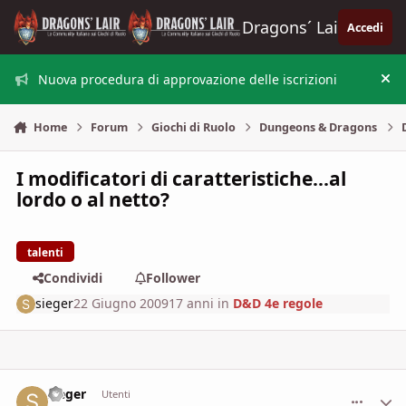
Vai al contenuto
Dragons´ Lair
Accedi
Nuova procedura di approvazione delle iscrizioni
Nas
Home
Forum
Giochi di Ruolo
Dungeons & Dragons
I modificatori di caratteristiche...al
lordo o al netto?
talenti
Condividi
Follower
sieger
22 Giugno 2009
17 anni
in
D&D 4e regole
sieger
comment_
Stati
Utenti