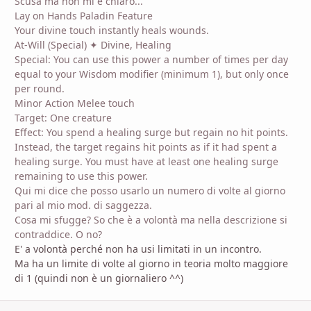
Scusa ma non mi è chiaro...
Lay on Hands Paladin Feature
Your divine touch instantly heals wounds.
At-Will (Special) ✦ Divine, Healing
Special: You can use this power a number of times per day
equal to your Wisdom modifier (minimum 1), but only once
per round.
Minor Action Melee touch
Target: One creature
Effect: You spend a healing surge but regain no hit points.
Instead, the target regains hit points as if it had spent a
healing surge. You must have at least one healing surge
remaining to use this power.
Qui mi dice che posso usarlo un numero di volte al giorno
pari al mio mod. di saggezza.
Cosa mi sfugge? So che è a volontà ma nella descrizione si
contraddice. O no?
E' a volontà perché non ha usi limitati in un incontro.
Ma ha un limite di volte al giorno in teoria molto maggiore
di 1 (quindi non è un giornaliero ^^)