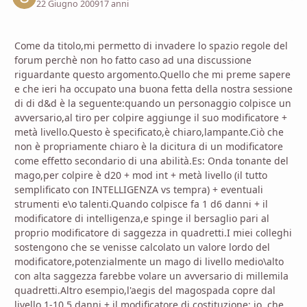
22 Giugno 2009
17 anni
Come da titolo,mi permetto di invadere lo spazio regole del
forum perchè non ho fatto caso ad una discussione
riguardante questo argomento.Quello che mi preme sapere
e che ieri ha occupato una buona fetta della nostra sessione
di di d&d è la seguente:quando un personaggio colpisce un
avversario,al tiro per colpire aggiunge il suo modificatore +
metà livello.Questo è specificato,è chiaro,lampante.Ciò che
non è propriamente chiaro è la dicitura di un modificatore
come effetto secondario di una abilità.Es: Onda tonante del
mago,per colpire è d20 + mod int + metà livello (il tutto
semplificato con INTELLIGENZA vs tempra) + eventuali
strumenti e\o talenti.Quando colpisce fa 1 d6 danni + il
modificatore di intelligenza,e spinge il bersaglio pari al
proprio modificatore di saggezza in quadretti.I miei colleghi
sostengono che se venisse calcolato un valore lordo del
modificatore,potenzialmente un mago di livello medio\alto
con alta saggezza farebbe volare un avversario di millemila
quadretti.Altro esempio,l'aegis del magospada copre dal
livello 1-10 5 danni + il modificatore di costituzione: io, che