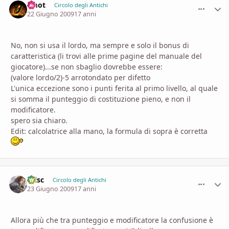
smot
comment_
Stati
Circolo degli Antichi
22 Giugno 2009
17 anni
No, non si usa il lordo, ma sempre e solo il bonus di
caratteristica (li trovi alle prime pagine del manuale del
giocatore)...se non sbaglio dovrebbe essere:
(valore lordo/2)-5 arrotondato per difetto
L'unica eccezione sono i punti ferita al primo livello, al quale
si somma il punteggio di costituzione pieno, e non il
modificatore.
spero sia chiaro.
Edit: calcolatrice alla mano, la formula di sopra è corretta
Crisc
comment_
Stati
Circolo degli Antichi
23 Giugno 2009
17 anni
Allora più che tra punteggio e modificatore la confusione è