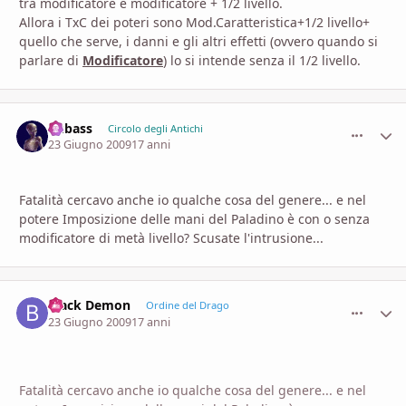
tra modificatore e modificatore + 1/2 livello.
Allora i TxC dei poteri sono Mod.Caratteristica+1/2 livello+
quello che serve, i danni e gli altri effetti (ovvero quando si
parlare di
Modificatore
) lo si intende senza il 1/2 livello.
Bubass
comment_
Stati
Circolo degli Antichi
23 Giugno 2009
17 anni
Fatalità cercavo anche io qualche cosa del genere... e nel
potere Imposizione delle mani del Paladino è con o senza
modificatore di metà livello? Scusate l'intrusione...
Black Demon
comment_
Stati
Ordine del Drago
23 Giugno 2009
17 anni
Fatalità cercavo anche io qualche cosa del genere... e nel