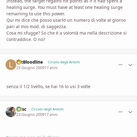
Instead, the target regains hit points as if it had spent a
healing surge. You must have at least one healing surge
remaining to use this power.
Qui mi dice che posso usarlo un numero di volte al giorno
pari al mio mod. di saggezza.
Cosa mi sfugge? So che è a volontà ma nella descrizione si
contraddice. O no?
LetBloodline
comment_
Stati
Circolo degli Antichi
23 Giugno 2009
17 anni
senza il 1/2 livello, se hai 16 lo usi 3 volte
Crisc
comment_
Stati
Circolo degli Antichi
23 Giugno 2009
17 anni