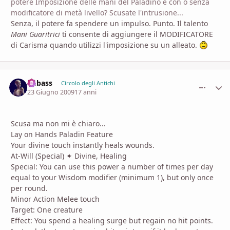
potere Imposizione delle mani del Paladino è con o senza
modificatore di metà livello? Scusate l'intrusione...
Senza, il potere fa spendere un impulso. Punto. Il talento
Mani Guaritrici
ti consente di aggiungere il MODIFICATORE
di Carisma quando utilizzi l'imposizione su un alleato.
Bubass
comment_
Stati
Circolo degli Antichi
23 Giugno 2009
17 anni
Scusa ma non mi è chiaro...
Lay on Hands Paladin Feature
Your divine touch instantly heals wounds.
At-Will (Special) ✦ Divine, Healing
Special: You can use this power a number of times per day
equal to your Wisdom modifier (minimum 1), but only once
per round.
Minor Action Melee touch
Target: One creature
Effect: You spend a healing surge but regain no hit points.