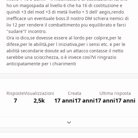
ho un magospada al livello 6 che ha 16 di costituzione e
quindi +3 del mod +3 di metà livello + 5 dell' aegis,rendo
inefficace un eventuale boss.Il nostro DM schiera nemici di
liv 12 per rendere il combattimento piu equilibrato e farci
"sudare"l' incontro.
Ora io dico,se dovesse essere al lordo per colpire,per le
difese,per le abilità,per l iniziativa,per i sensi etc. e per le
abilità secondarie dovute ad un attacco contasse il netto
sarebbe una sciocchezza, o è invece cosi?Vi ringrazio
anticipatamente per i chiarimenti
Risposte
Visualizzazioni
Creata
Ultima risposta
7
2,5k
17 anni
17 anni
17 anni
17 anni
Espandi panoramica del topic