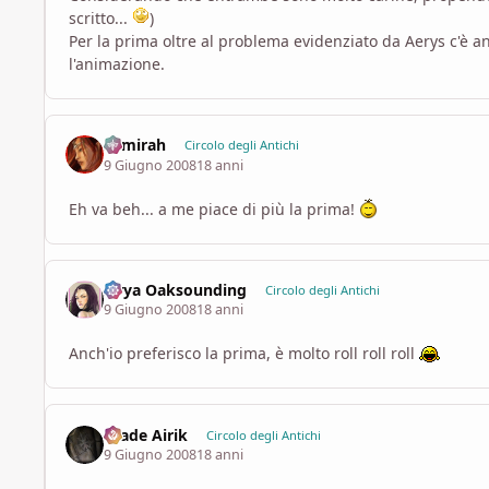
scritto...
)
Per la prima oltre al problema evidenziato da Aerys c'è an
l'animazione.
Samirah
Circolo degli Antichi
9 Giugno 2008
18 anni
Eh va beh... a me piace di più la prima!
Sirya Oaksounding
Circolo degli Antichi
9 Giugno 2008
18 anni
Anch'io preferisco la prima, è molto roll roll roll
Hiade Airik
Circolo degli Antichi
9 Giugno 2008
18 anni