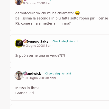
9 Giugno 2008
18 anni
gerontocerbro? chi mi ha chiamato?
bellissima la seconda in blu fatta sotto l'open piri license
PS: come si fa a metterla in firma?
Selvaggio Saky
Circolo degli Antichi
9 Giugno 2008
18 anni
Si può averne una in verde????
chandwick
Circolo degli Antichi
10 Giugno 2008
18 anni
Messa in firma.
Grande Piri