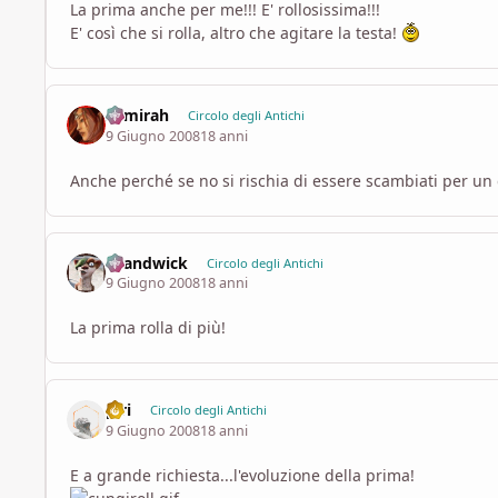
La prima anche per me!!! E' rollosissima!!!
E' così che si rolla, altro che agitare la testa!
Samirah
Circolo degli Antichi
9 Giugno 2008
18 anni
Anche perché se no si rischia di essere scambiati per u
chandwick
Circolo degli Antichi
9 Giugno 2008
18 anni
La prima rolla di più!
piri
Circolo degli Antichi
9 Giugno 2008
18 anni
E a grande richiesta...l'evoluzione della prima!