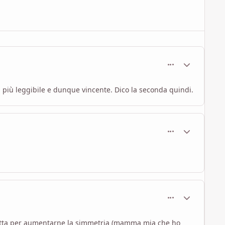
comment_994
Statistiche Au
sa più leggibile e dunque vincente. Dico la seconda quindi.
comment_995
Statistiche Au
comment_996
Statistiche Au
itta per aumentarne la simmetria (mamma mia che ho