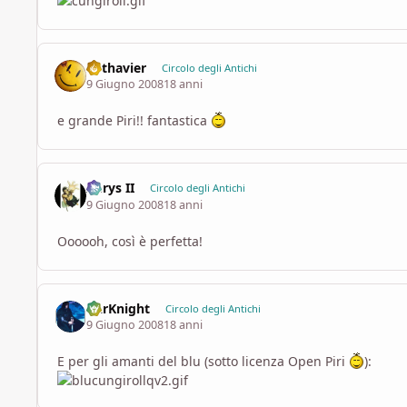
Lothavier
Circolo degli Antichi
9 Giugno 2008
18 anni
e grande Piri!! fantastica
Aerys II
Circolo degli Antichi
9 Giugno 2008
18 anni
Oooooh, così è perfetta!
DarKnight
Circolo degli Antichi
9 Giugno 2008
18 anni
E per gli amanti del blu (sotto licenza Open Piri
):