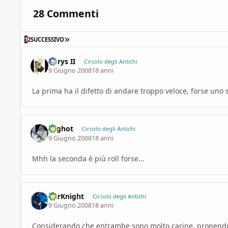
28 Commenti
ULTIMA PAGINA
1
2
SUCCESSIVO
Aerys II
Circolo degli Antichi
9 Giugno 2008
18 anni
La prima ha il difetto di andare troppo veloce, forse uno 
Arghot
Circolo degli Antichi
9 Giugno 2008
18 anni
Mhh la seconda è più roll forse...
DarKnight
Circolo degli Antichi
9 Giugno 2008
18 anni
Considerando che entrambe sono molto carine, propendo