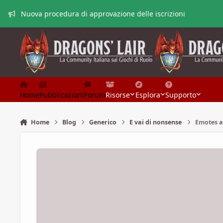
Vai al contenuto
Nuova procedura di approvazione delle iscrizioni
Home
Pubblicazioni
Forum
Risorse
Esplora
Supporto
Home
Blog
Generico
E vai di nonsense
Emotes a