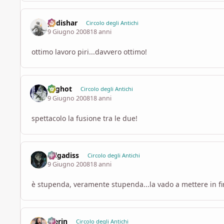
padishar
Circolo degli Antichi
9 Giugno 2008
18 anni
ottimo lavoro piri...davvero ottimo!
Arghot
Circolo degli Antichi
9 Giugno 2008
18 anni
spettacolo la fusione tra le due!
zelgadiss
Circolo degli Antichi
9 Giugno 2008
18 anni
è stupenda, veramente stupenda...la vado a mettere in f
Merin
Circolo degli Antichi