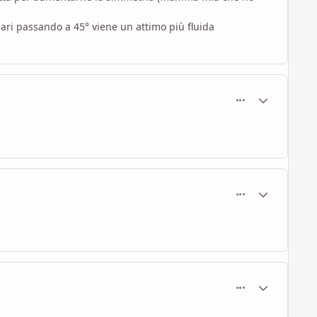
gari passando a 45° viene un attimo più fluida
comment_997
Statistiche Au
comment_998
Statistiche Au
comment_1000
Statistiche Au