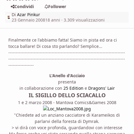
Condividi
Follower
Di
Azar Pinkur
23 Gennaio 2008
18 anni
· 3.309 visualizzazioni
Finalmente ce l'abbiamo fatta! Siamo in pista ed ora ci
tocca ballare! Di cosa sto parlando? Semplice...
------------------------------------------------------------------------------
------------------------------------------------------------------------------
-----------------
L'Anello d'Acciaio
presenta
in collaborazione con
25 Edition
e
Dragons' Lair
IL SIGILLO DELLO SCIACALLO
1 e 2 marzo 2008 - Mantova Comics&Games 2008
"Chiedete ad un anziano cacciatore di Karameikos di
parlarvi della foresta di Dymrak.
> vi dirà con voce profonda, guardandovi con interesse
Ma forse anche voi state cercando quella strana carovana