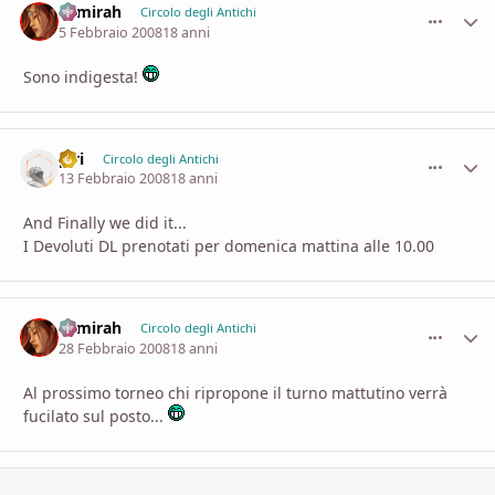
Samirah
comment_
Stati
Circolo degli Antichi
5 Febbraio 2008
18 anni
Sono indigesta!
piri
comment_
Stati
Circolo degli Antichi
13 Febbraio 2008
18 anni
And Finally we did it...
I Devoluti DL prenotati per domenica mattina alle 10.00
Samirah
comment_
Stati
Circolo degli Antichi
28 Febbraio 2008
18 anni
Al prossimo torneo chi ripropone il turno mattutino verrà
fucilato sul posto...