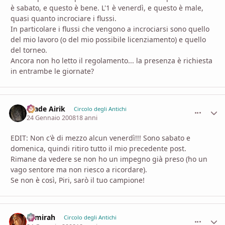
è sabato, e questo è bene. L'1 è venerdì, e questo è male,
quasi quanto incrociare i flussi.
In particolare i flussi che vengono a incrociarsi sono quello
del mio lavoro (o del mio possibile licenziamento) e quello
del torneo.
Ancora non ho letto il regolamento... la presenza è richiesta
in entrambe le giornate?
Hiade Airik
comment_
Stati
Circolo degli Antichi
24 Gennaio 2008
18 anni
EDIT: Non c'è di mezzo alcun venerdì!!! Sono sabato e
domenica, quindi ritiro tutto il mio precedente post.
Rimane da vedere se non ho un impegno già preso (ho un
vago sentore ma non riesco a ricordare).
Se non è così, Piri, sarò il tuo campione!
Samirah
comment_
Stati
Circolo degli Antichi