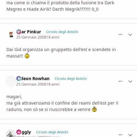
ma come si chiama il prodotto della fusione tra Dark
Megres e Hiade Airik? Darth Megrik????!!! 0_0
Azar Pinkur
comment_
Stati
Circolo degli Antichi
25 Gennaio 2008
18 anni
Dai Gid organizza un gruppetto dell'est e scendete in
massa!!!
Gideon Rowhan
comment_
Stati
Circolo degli Antichi
25 Gennaio 2008
18 anni
magari,
ma già attraversiamo il confine dei reami dell'est per il
raduno, non sò se si riuscirebbe a venire
Wiggly
comment_
Stati
Circolo degli Antichi