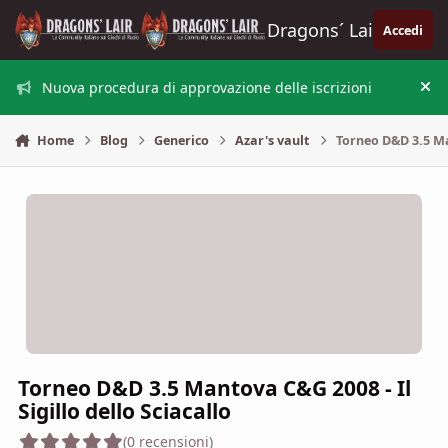
Vai al contenuto
Dragons´ Lair
Accedi
Nuova procedura di approvazione delle iscrizioni
Nas
Home
Blog
Generico
Azar's vault
Torneo D&D 3.5 Man
Torneo D&D 3.5 Mantova C&G 2008 - Il
Sigillo dello Sciacallo
(0 recensioni)