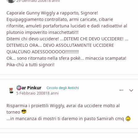
29 Gennaio 2008
18 anni
Caporale Gunny Wiggly a rapporto, Signore!
Equipaggiamento controllato, armi caricate, cibarie
rifornite, amuleti portafortuna lucidati e dadi radioattivi al
plutonio impoverito insacchettati!!!
Ditemi chi devo uccidere! ...DITEMI CHI DEVO UCCIDERE! ...
DITEMELO ORA... DEVO ASSOLUTAMENTE UCCIDERE
QUALCUNO ADESSOOOOOO!!!!!!!!!!!
Ok... sono ritornato nella sfera pokè... minaccia scampata!
Pika-chù a tutti signori!
Azar Pinkur
comment_
Stati
Circolo degli Antichi
5 Febbraio 2008
18 anni
Risparmia i proiettili Wiggly, avrai da uccidere molto al
torneo
...in mancanza di mostri ti daremo in pasto Samirah cmq