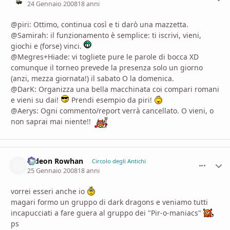
24 Gennaio 2008
18 anni
@piri: Ottimo, continua così e ti darò una mazzetta.
@Samirah: il funzionamento è semplice: ti iscrivi, vieni,
giochi e (forse) vinci.
@Megres+Hiade: vi togliete pure le parole di bocca XD
comunque il torneo prevede la presenza solo un giorno
(anzi, mezza giornata!) il sabato O la domenica.
@DarK: Organizza una bella macchinata coi compari romani
e vieni su dai!
Prendi esempio da piri!
@Aerys: Ogni commento/report verrà cancellato. O vieni, o
non saprai mai niente!!
Gideon Rowhan
comment_
Stati
Circolo degli Antichi
25 Gennaio 2008
18 anni
vorrei esseri anche io
magari formo un gruppo di dark dragons e veniamo tutti
incapucciati a fare guera al gruppo dei "Pir-o-maniacs"
ps