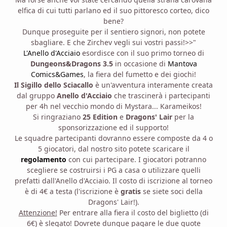
elfica di cui tutti parlano ed il suo pittoresco corteo, dico
bene?
Dunque proseguite per il sentiero signori, non potete
sbagliare. E che Zirchev vegli sui vostri passi!>>"
L'Anello d'Acciaio
esordisce con il suo primo torneo di
Dungeons&Dragons 3.5
in occasione di
Mantova
Comics&Games
, la fiera del fumetto e dei giochi!
Il Sigillo dello Sciacallo
è un'avventura interamente creata
dal gruppo
Anello d'Acciaio
che trascinerà i partecipanti
per 4h nel vecchio mondo di Mystara... Karameikos!
Si ringraziano
25 Edition
e
Dragons' Lair
per la
sponsorizzazione ed il supporto!
Le squadre partecipanti dovranno essere composte da 4 o
5 giocatori, dal nostro sito potete scaricare il
regolamento
con cui partecipare. I giocatori potranno
scegliere se costruirsi i PG a casa o utilizzare quelli
prefatti dall'Anello d'Acciaio. Il costo di iscrizione al torneo
è di 4€ a testa (l'iscrizione è
gratis
se siete soci della
Dragons' Lair!).
Attenzione!
Per entrare alla fiera il costo del biglietto (di
6€) è slegato! Dovrete dunque pagare le due quote