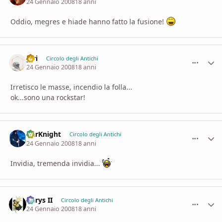
24 Gennaio 2008
18 anni
Oddio, megres e hiade hanno fatto la fusione!
piri
comment_
Stati
Circolo degli Antichi
24 Gennaio 2008
18 anni
Irretisco le masse, incendio la folla...
ok...sono una rockstar!
DarKnight
comment_
Stati
Circolo degli Antichi
24 Gennaio 2008
18 anni
Invidia, tremenda invidia...
Aerys II
comment_
Stati
Circolo degli Antichi
24 Gennaio 2008
18 anni