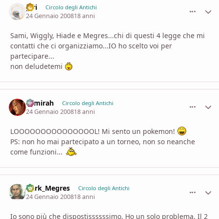
piri
comment_
Stati
Circolo degli Antichi
24 Gennaio 2008
18 anni
Sami, Wiggly, Hiade e Megres...chi di questi 4 legge che mi
contatti che ci organizziamo...IO ho scelto voi per
partecipare...
non deludetemi
Samirah
comment_
Stati
Circolo degli Antichi
24 Gennaio 2008
18 anni
LOOOOOOOOOOOOOOOL! Mi sento un pokemon!
PS: non ho mai partecipato a un torneo, non so neanche
come funzioni...
Dark_Megres
comment_
Stati
Circolo degli Antichi
24 Gennaio 2008
18 anni
Io sono più che dispostissssssimo. Ho un solo problema. Il 2