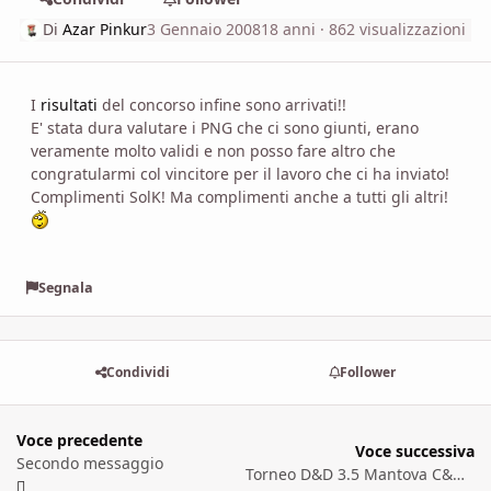
Di
Azar Pinkur
3 Gennaio 2008
18 anni
· 862 visualizzazioni
I
risultati
del concorso infine sono arrivati!!
E' stata dura valutare i PNG che ci sono giunti, erano
veramente molto validi e non posso fare altro che
congratularmi col vincitore per il lavoro che ci ha inviato!
Complimenti SolK! Ma complimenti anche a tutti gli altri!
Segnala
Condividi
Follower
Voce precedente
Voce successiva
Secondo messaggio
Torneo D&D 3.5 Mantova C&G 2008 - Il Sigillo dello Sciacallo