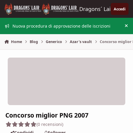
Vai al contenuto
Dragons´ Lair
Accedi
Nuova procedura di approvazione delle iscrizioni
Nas
Home
Blog
Generico
Azar's vault
Concorso miglior
Concorso miglior PNG 2007
(0 recensioni)
Condividi
Follower