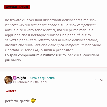
AMMINISTRATORE
ho trovato due versioni discordanti dell'incantesimo
spell
vulnerability
sul
planar handbook
e sullo
spell compendium
.
anzi, a dire il vero sono identici, ma sul primo manuale
aggiunge che il bersaglio subisce una penalità al tiro
salvezza per evitare l'effetto pari al livello dell'incantatore,
dicitura che sulla versione dello
spell compendium
non viene
riportata. ci sono FAQ o simili a proposito?
Lo spell compendium è l'ultimo uscito, per cui si considera
più valido.
Farsight
comment_
Stati
Circolo degli Antichi
11 Febbraio 2008
18 anni
AUTORE
perfetto, grazie