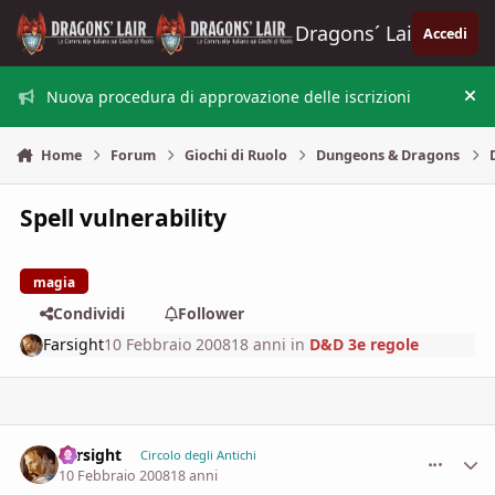
Vai al contenuto
Dragons´ Lair
Accedi
Nuova procedura di approvazione delle iscrizioni
Nas
Home
Forum
Giochi di Ruolo
Dungeons & Dragons
Spell vulnerability
magia
Condividi
Follower
Farsight
10 Febbraio 2008
18 anni
in
D&D 3e regole
Farsight
comment_
Stati
Circolo degli Antichi
10 Febbraio 2008
18 anni