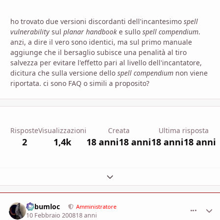
ho trovato due versioni discordanti dell'incantesimo
spell
vulnerability
sul
planar handbook
e sullo
spell compendium
.
anzi, a dire il vero sono identici, ma sul primo manuale
aggiunge che il bersaglio subisce una penalità al tiro
salvezza per evitare l'effetto pari al livello dell'incantatore,
dicitura che sulla versione dello
spell compendium
non viene
riportata. ci sono FAQ o simili a proposito?
Risposte
Visualizzazioni
Creata
Ultima risposta
2
1,4k
18 anni
18 anni
18 anni
18 anni
Espandi panoramica del topic
Subumloc
comment_
Stati
Amministratore
10 Febbraio 2008
18 anni