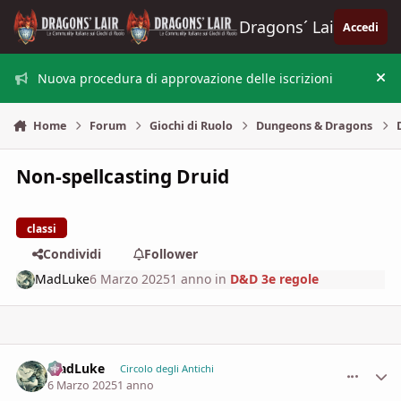
Vai al contenuto
Dragons´ Lair
Accedi
Nuova procedura di approvazione delle iscrizioni
Nas
Home
Forum
Giochi di Ruolo
Dungeons & Dragons
Non-spellcasting Druid
classi
Condividi
Follower
MadLuke
6 Marzo 2025
1 anno
in
D&D 3e regole
MadLuke
comment_
Stati
Circolo degli Antichi
6 Marzo 2025
1 anno