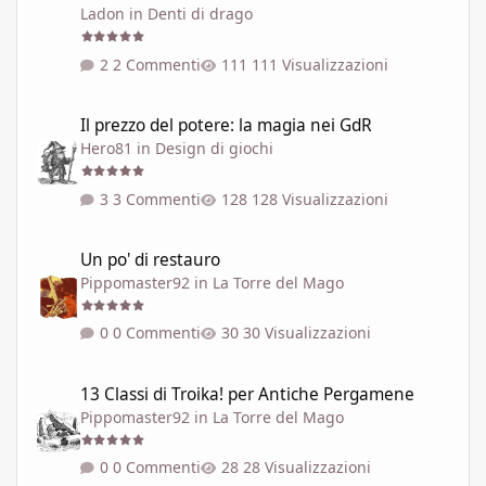
Ladon
in
Denti di drago
2 Commenti
111 Visualizzazioni
Il prezzo del potere: la magia nei GdR
Il prezzo del potere: la magia nei GdR
Hero81
in
Design di giochi
3 Commenti
128 Visualizzazioni
Un po' di restauro
Un po' di restauro
Pippomaster92
in
La Torre del Mago
0 Commenti
30 Visualizzazioni
13 Classi di Troika! per Antiche Pergamene
13 Classi di Troika! per Antiche Pergamene
Pippomaster92
in
La Torre del Mago
0 Commenti
28 Visualizzazioni