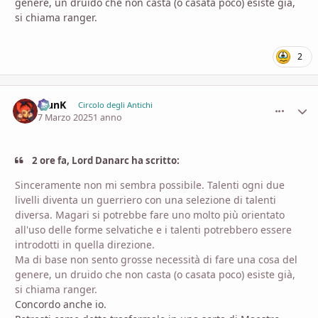
genere, un druido che non casta (o casata poco) esiste già,
si chiama ranger.
2
KlunK
comment_
Stati
Circolo degli Antichi
7 Marzo 2025
1 anno
2 ore fa, Lord Danarc ha scritto:
Sinceramente non mi sembra possibile. Talenti ogni due
livelli diventa un guerriero con una selezione di talenti
diversa. Magari si potrebbe fare uno molto più orientato
all'uso delle forme selvatiche e i talenti potrebbero essere
introdotti in quella direzione.
Ma di base non sento grosse necessità di fare una cosa del
genere, un druido che non casta (o casata poco) esiste già,
si chiama ranger.
Concordo anche io.