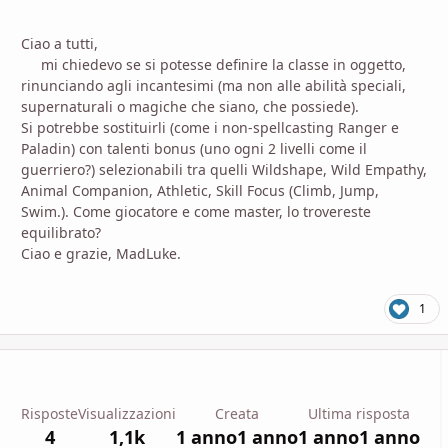
Ciao a tutti,
mi chiedevo se si potesse definire la classe in oggetto,
rinunciando agli incantesimi (ma non alle abilità speciali,
supernaturali o magiche che siano, che possiede).
Si potrebbe sostituirli (come i non-spellcasting Ranger e
Paladin) con talenti bonus (uno ogni 2 livelli come il
guerriero?) selezionabili tra quelli Wildshape, Wild Empathy,
Animal Companion, Athletic, Skill Focus (Climb, Jump,
Swim.). Come giocatore e come master, lo trovereste
equilibrato?
Ciao e grazie, MadLuke.
1
Risposte
Visualizzazioni
Creata
Ultima risposta
4
1,1k
1 anno
1 anno
1 anno
1 anno