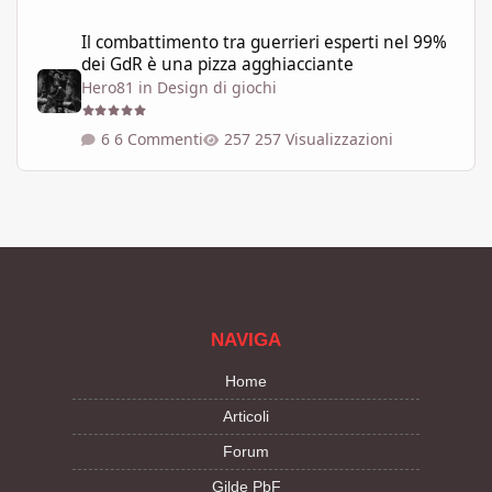
Il combattimento tra guerrieri esperti nel 99% dei GdR è una pi
Il combattimento tra guerrieri esperti nel 99%
dei GdR è una pizza agghiacciante
Hero81
in
Design di giochi
6 Commenti
257 Visualizzazioni
NAVIGA
Home
Articoli
Forum
Gilde PbF