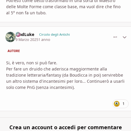
Potresti come detto trasformalo in una sorta di Maestro
delle Molte Forme come classe base, ma vuol dire che fino
al 5° non fa un tubo.
MadLuke
comment_
Stati
Circolo degli Antichi
9 Marzo 2025
1 anno
AUTORE
Si, è vero, non si può fare.
Per fare un druido che aderisca maggiormente alla
tradizione letteraria/fantasy (da Boudicca in poi) servirebbe
un altro sistema d'incantesimi per loro... Continuerò a usarli
solo come PnG (senza incantesimi).
1
Crea un account o accedi per commentare