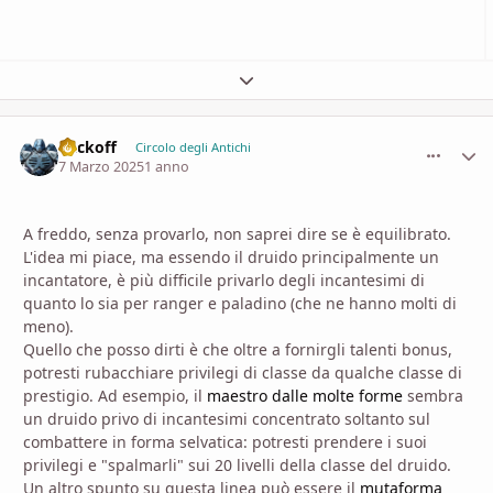
Espandi panoramica del topic
Vackoff
comment_
Stati
Circolo degli Antichi
7 Marzo 2025
1 anno
A freddo, senza provarlo, non saprei dire se è equilibrato.
L'idea mi piace, ma essendo il druido principalmente un
incantatore, è più difficile privarlo degli incantesimi di
quanto lo sia per ranger e paladino (che ne hanno molti di
meno).
Quello che posso dirti è che oltre a fornirgli talenti bonus,
potresti rubacchiare privilegi di classe da qualche classe di
prestigio. Ad esempio, il
maestro dalle molte forme
sembra
un druido privo di incantesimi concentrato soltanto sul
combattere in forma selvatica: potresti prendere i suoi
privilegi e "spalmarli" sui 20 livelli della classe del druido.
Un altro spunto su questa linea può essere il
mutaforma