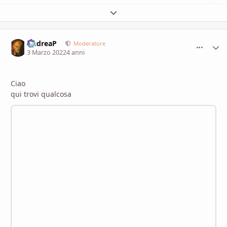
Espandi panoramica del topic
AndreaP
comment_
Stati
Moderatore
3 Marzo 2022
4 anni
Ciao
qui trovi qualcosa