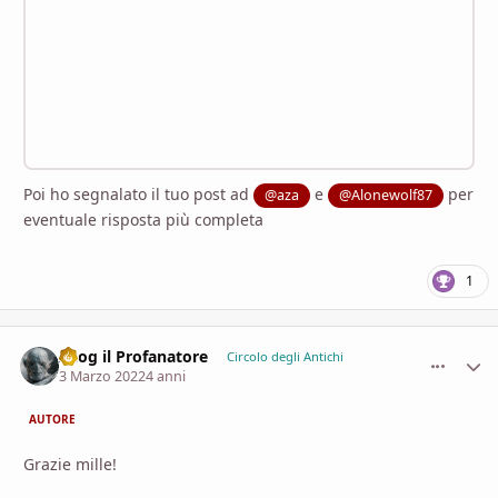
Poi ho segnalato il tuo post ad
e
per
@aza
@Alonewolf87
eventuale risposta più completa
1
Azog il Profanatore
comment_
Stati
Circolo degli Antichi
3 Marzo 2022
4 anni
AUTORE
Grazie mille!