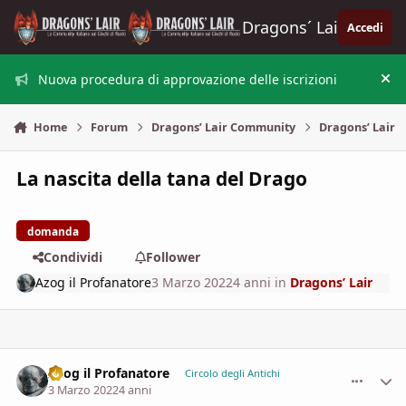
Vai al contenuto
Dragons´ Lair
Accedi
Nuova procedura di approvazione delle iscrizioni
Nas
Home
Forum
Dragons’ Lair Community
Dragons’ Lair
La nascita della tana del Drago
domanda
Condividi
Follower
Azog il Profanatore
3 Marzo 2022
4 anni
in
Dragons’ Lair
Azog il Profanatore
comment_
Stati
Circolo degli Antichi
3 Marzo 2022
4 anni