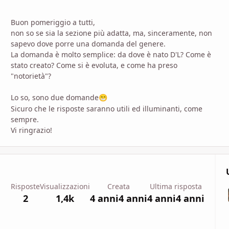
Buon pomeriggio a tutti,
non so se sia la sezione più adatta, ma, sinceramente, non
sapevo dove porre una domanda del genere.
La domanda è molto semplice: da dove è nato D'L? Come è
stato creato? Come si è evoluta, e come ha preso
"notorietà"?
Lo so, sono due domande
😁
Sicuro che le risposte saranno utili ed illuminanti, come
sempre.
Vi ringrazio!
Risposte
Visualizzazioni
Creata
Ultima risposta
2
1,4k
4 anni
4 anni
4 anni
4 anni