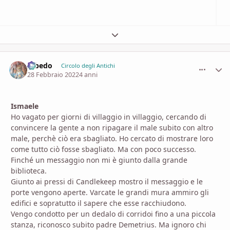
Espandi panoramica del topic
Albedo
comment_
Stati
Circolo degli Antichi
28 Febbraio 2022
4 anni
Ismaele
Ho vagato per giorni di villaggio in villaggio, cercando di
convincere la gente a non ripagare il male subito con altro
male, perchè ciò era sbagliato. Ho cercato di mostrare loro
come tutto ciò fosse sbagliato. Ma con poco successo.
Finché un messaggio non mi è giunto dalla grande
biblioteca.
Giunto ai pressi di Candlekeep mostro il messaggio e le
porte vengono aperte. Varcate le grandi mura ammiro gli
edifici e sopratutto il sapere che esse racchiudono.
Vengo condotto per un dedalo di corridoi fino a una piccola
stanza, riconosco subito padre Demetrius. Ma ignoro chi