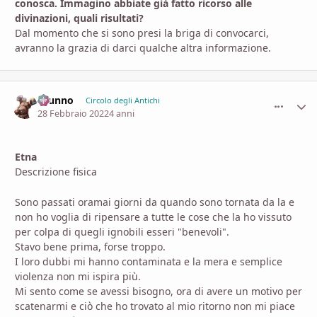
conosca. Immagino abbiate già fatto ricorso alle
divinazioni, quali risultati?
Dal momento che si sono presi la briga di convocarci,
avranno la grazia di darci qualche altra informazione.
brunno
comment_
Stati
Circolo degli Antichi
28 Febbraio 2022
4 anni
Etna
Descrizione fisica
Sono passati oramai giorni da quando sono tornata da la e
non ho voglia di ripensare a tutte le cose che la ho vissuto
per colpa di quegli ignobili esseri "benevoli".
Stavo bene prima, forse troppo.
I loro dubbi mi hanno contaminata e la mera e semplice
violenza non mi ispira più.
Mi sento come se avessi bisogno, ora di avere un motivo per
scatenarmi e ciò che ho trovato al mio ritorno non mi piace