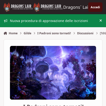
Vai al contenuto
Dragons´ Lair
Accedi
Nuova procedura di approvazione delle iscrizioni
Nas
Home
Gilde
I Padroni sono tornati!
Discussioni
[TdG