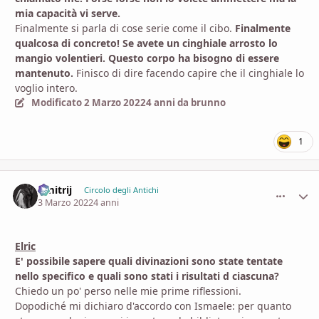
mia capacità vi serve.
Finalmente si parla di cose serie come il cibo.
Finalmente
qualcosa di concreto! Se avete un cinghiale arrosto lo
mangio volentieri. Questo corpo ha bisogno di essere
mantenuto.
Finisco di dire facendo capire che il cinghiale lo
voglio intero.
Modificato
2 Marzo 2022
4 anni
da brunno
1
Dmitrij
comment_
Stati
Circolo degli Antichi
3 Marzo 2022
4 anni
Elric
E' possibile sapere quali divinazioni sono state tentate
nello specifico e quali sono stati i risultati d ciascuna?
Chiedo un po' perso nelle mie prime riflessioni.
Dopodiché mi dichiaro d'accordo con Ismaele: per quanto