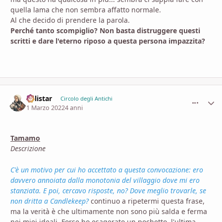
quella lama che non sembra affatto normale.
Al che decido di prendere la parola.
Perché tanto scompiglio? Non basta distruggere questi
scritti e dare l'eterno riposo a questa persona impazzita?
Calistar
comment_
Stati
Circolo degli Antichi
1 Marzo 2022
4 anni
Tamamo
Descrizione
C'è un motivo per cui ho accettato a questa convocazione: ero
davvero annoiata dalla monotonia del villaggio dove mi ero
stanziata. E poi, cercavo risposte, no? Dove meglio trovarle, se
non dritta a Candlekeep?
continuo a ripetermi questa frase,
ma la verità è che ultimamente non sono più salda e ferma
nei miei ideali. Forse ho esagerato un pochetto, l'ultima