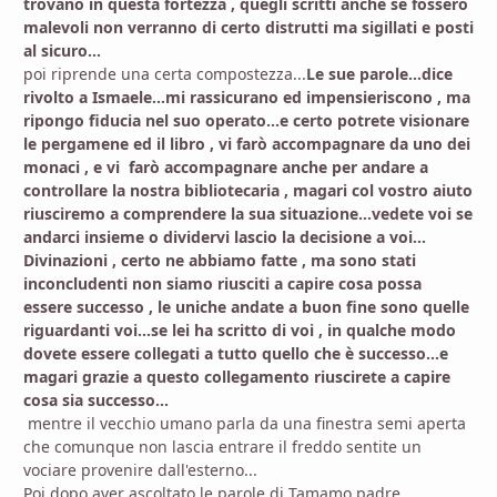
trovano in questa fortezza , quegli scritti anche se fossero
malevoli non verranno di certo distrutti ma sigillati e posti
al sicuro...
poi riprende una certa compostezza...
Le sue parole...dice
rivolto a Ismaele...mi rassicurano ed impensieriscono , ma
ripongo fiducia nel suo operato...e certo potrete visionare
le pergamene ed il libro , vi farò accompagnare da uno dei
monaci , e vi farò accompagnare anche per andare a
controllare la nostra bibliotecaria , magari col vostro aiuto
riusciremo a comprendere la sua situazione...vedete voi se
andarci insieme o dividervi lascio la decisione a voi...
Divinazioni , certo ne abbiamo fatte , ma sono stati
inconcludenti non siamo riusciti a capire cosa possa
essere successo , le uniche andate a buon fine sono quelle
riguardanti voi...se lei ha scritto di voi , in qualche modo
dovete essere collegati a tutto quello che è successo...e
magari grazie a questo collegamento riuscirete a capire
cosa sia successo...
mentre il vecchio umano parla da una finestra semi aperta
che comunque non lascia entrare il freddo sentite un
vociare provenire dall'esterno...
Poi dopo aver ascoltato le parole di Tamamo padre