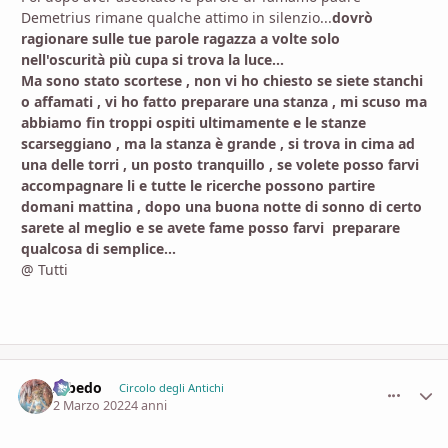
Demetrius rimane qualche attimo in silenzio...
dovrò
ragionare sulle tue parole ragazza a volte solo
nell'oscurità più cupa si trova la luce...
Ma sono stato scortese , non vi ho chiesto se siete stanchi
o affamati , vi ho fatto preparare una stanza , mi scuso ma
abbiamo fin troppi ospiti ultimamente e le stanze
scarseggiano , ma la stanza è grande , si trova in cima ad
una delle torri , un posto tranquillo , se volete posso farvi
accompagnare li e tutte le ricerche possono partire
domani mattina , dopo una buona notte di sonno di certo
sarete al meglio e se avete fame posso farvi preparare
qualcosa di semplice...
@ Tutti
Albedo
comment_
Stati
Circolo degli Antichi
2 Marzo 2022
4 anni