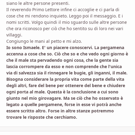
siano le altre persone presenti.
Il reverendo Primo Lettore infine ci accoglie e ci parla di
cose che mi rendono inquieto. Leggo poi il messaggio. E i
nomi scritti. Volgo quindi il mio sguardo sulle altre persone
che ora riconosco per ciò che ho sentito su di loro nei vari
villaggi.
Congiungo le mani al petto e mi alzo.
Io sono Ismaele. E' un piacere conoscervi. La pergamena
accenna a cose che so. Ciò che so e che vedo ogni giorno è
che il male sta pervadendo ogni cosa, che la gente sia
lascia corrompere da esso e non comprende che l'unica
via di salvezza sia il rinnegare le bugie, gli inganni, il male.
Bisogna considerare la propria vita come parte della vita
degli altri, fare del bene per ottenere del bene e chiudere
ogni porta al male. Questa è la conclusione a cui sono
giunto nel mio girovagare. Ma se ciò che ho osservato è
legato a quelle pergamene, forse in esse vi potrà anche
essere scritto altro. Forse in altre stanze potremmo
trovare le risposte che cerchiamo.