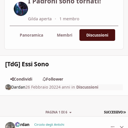
I Padroni sono tornati!
Gilda aperta
1 membro
Panoramica
Membri
Discussioni
[TdG] Essi Sono
Condividi
Follower
Dardan
26 Febbraio 2022
4 anni
in
Discussioni
U
PAGINA 1 DI 6
SUCCESSIVO
Dardan
comment_
Stati
Circolo degli Antichi