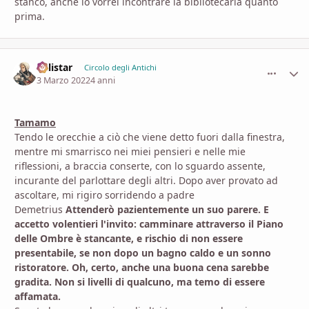
stanco, anche io vorrei incontrare la bibliotecaria quanto
prima.
Calistar
comment_
Stati
Circolo degli Antichi
3 Marzo 2022
4 anni
Tamamo
Tendo le orecchie a ciò che viene detto fuori dalla finestra,
mentre mi smarrisco nei miei pensieri e nelle mie
riflessioni, a braccia conserte, con lo sguardo assente,
incurante del parlottare degli altri. Dopo aver provato ad
ascoltare, mi rigiro sorridendo a padre
Demetrius
Attenderò pazientemente un suo parere. E
accetto volentieri l'invito: camminare attraverso il Piano
delle Ombre è stancante, e rischio di non essere
presentabile, se non dopo un bagno caldo e un sonno
ristoratore. Oh, certo, anche una buona cena sarebbe
gradita. Non si livelli di qualcuno, ma temo di essere
affamata.