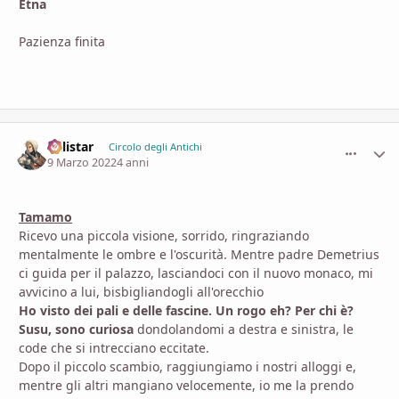
Etna
Pazienza finita
Calistar
comment_
Stati
Circolo degli Antichi
9 Marzo 2022
4 anni
Tamamo
Ricevo una piccola visione, sorrido, ringraziando
mentalmente le ombre e l'oscurità. Mentre padre Demetrius
ci guida per il palazzo, lasciandoci con il nuovo monaco, mi
avvicino a lui, bisbigliandogli all'orecchio
Ho visto dei pali e delle fascine. Un rogo eh? Per chi è?
Susu, sono curiosa
dondolandomi a destra e sinistra, le
code che si intrecciano eccitate.
Dopo il piccolo scambio, raggiungiamo i nostri alloggi e,
mentre gli altri mangiano velocemente, io me la prendo