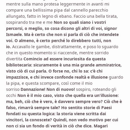
mentre sulla mano protesa leggermente in avanti mi
compare una bellissima pipa dal cannello parecchio
allungato, fatto in legno di ebano. Faccio una bella tirata,
sospirando tra me e me
Non so quali siano i vostri
percorsi, o meglio, so cosa dicono gli altri di voi, signor
Ismaele. Ma è certo che non si parla di ciò che intendete
voi. O almeno, è certo perché lo direbbero tutti, non
io.
Accavallo le gambe, distrattamente, e poso lo sguardo
che in questo momento si riaccende, mentre sorrido
divertita
Comincio ad essere incuriosita da questa
bibliotecaria: sicuramente è una mia grande ammiratrice,
visto ciò di cui parla. O forse no, chi lo sa: c'è chi
impazzisce, e chi invece confonde realtà e illusione
guardo
la pipa, e questa scompare, così come il mio
sorriso
Dannazione! Non di nuovo!
sospiro, roteando gli
occhi
Non è il mio caso, visto che quella era un'illusione:
ma, beh, ciò che è vero, è davvero sempre vero? Ciò che è
falso, rimarrà sempre tale? Ho sentito storie di Paesi
fondati su questa logica: la storia viene scritta dai
vincitori, la conoscete? Quindi, non vedo motivo per cui
non ci sia un fondo di verità in ciò che dice. Magari