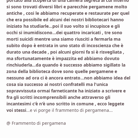
portato alla scoperta di una camera segreta al cui interno
si sono trovati diversi libri e parecchie pergamene molto
antiche , cosi le abbiamo recuperate e restaurate per quel
che era possibile ed alcuni dei nostri bibliotecari hanno
iniziato ha studiarle...poi il suo volto si incupisce e gli
occhi si inumidiscono...dei quattro incaricati , tre sono
morti suicidi mentre una siamo riusciti a fermarla ma
subito dopo è entrata in uno stato di incoscienza che è
durato una decade , poi alcuni giorni fa si è risvegliata ,
ma sfortunatamente è impazzita ed abbiamo dovuto
rinchiuderla...da quando è successo abbiamo sigillato la
zona della biblioteca dove sono quelle pergamene e
nessuno ad ora ci è ancora entrato...non abbiamo idea del
cosa sia successo ai nostri confratelli ma l'unica
sopravvissuta ormai farneticante ha iniziato a scrivere e
fra gli scritti incomprensibili anche attraverso gli
incantesimi c'è n'è uno scritto in comune , ecco leggete
voi stessi
...e vi porge il frammento di pergamena...
@ Frammento di pergamena