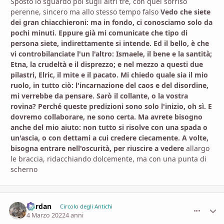
Sposto lo sguardo poi sugli altri tre, con quel sorriso
perenne, sincero ma allo stesso tempo falso
Vedo che siete
dei gran chiacchieroni: ma in fondo, ci conosciamo solo da
pochi minuti. Eppure già mi comunicate che tipo di
persona siete, indirettamente si intende. Ed il bello, è che
vi controbilanciate l'un l'altro: Ismaele, il bene e la santità;
Etna, la crudeltà e il disprezzo; e nel mezzo a questi due
pilastri, Elric, il mite e il pacato. Mi chiedo quale sia il mio
ruolo, in tutto ciò: l'incarnazione del caos e del disordine,
mi verrebbe da pensare. Sarò il collante, o la vostra
rovina? Perché queste predizioni sono solo l'inizio, oh sì. E
dovremo collaborare, ne sono certa. Ma avrete bisogno
anche del mio aiuto: non tutto si risolve con una spada o
un'ascia, o con dettami a cui credere ciecamente. A volte,
bisogna entrare nell'oscurità, per riuscire a vedere
allargo
le braccia, ridacchiando dolcemente, ma con una punta di
scherno
Dardan
comment_
Stati
Circolo degli Antichi
4 Marzo 2022
4 anni