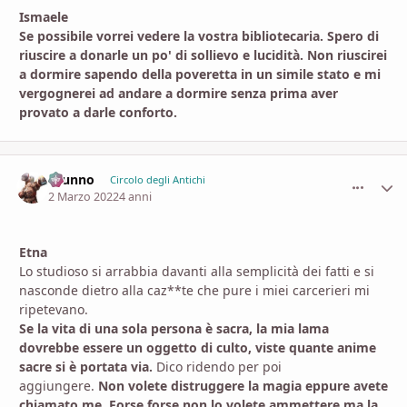
Ismaele
Se possibile vorrei vedere la vostra bibliotecaria. Spero di
riuscire a donarle un po' di sollievo e lucidità. Non riuscirei
a dormire sapendo della poveretta in un simile stato e mi
vergognerei ad andare a dormire senza prima aver
provato a darle conforto.
brunno
comment_
Stati
Circolo degli Antichi
2 Marzo 2022
4 anni
Etna
Lo studioso si arrabbia davanti alla semplicità dei fatti e si
nasconde dietro alla caz**te che pure i miei carcerieri mi
ripetevano.
Se la vita di una sola persona è sacra, la mia lama
dovrebbe essere un oggetto di culto, viste quante anime
sacre si è portata via.
Dico ridendo per poi
aggiungere.
Non volete distruggere la magia eppure avete
chiamato me. Forse forse non lo volete ammettere ma la