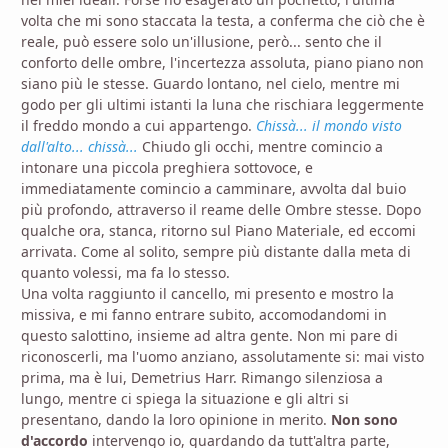
volta che mi sono staccata la testa, a conferma che ciò che è
reale, può essere solo un'illusione, però... sento che il
conforto delle ombre, l'incertezza assoluta, piano piano non
siano più le stesse. Guardo lontano, nel cielo, mentre mi
godo per gli ultimi istanti la luna che rischiara leggermente
il freddo mondo a cui appartengo.
Chissà... il mondo visto
dall'alto... chissà...
Chiudo gli occhi, mentre comincio a
intonare una piccola preghiera sottovoce, e
immediatamente comincio a camminare, avvolta dal buio
più profondo, attraverso il reame delle Ombre stesse. Dopo
qualche ora, stanca, ritorno sul Piano Materiale, ed eccomi
arrivata. Come al solito, sempre più distante dalla meta di
quanto volessi, ma fa lo stesso.
Una volta raggiunto il cancello, mi presento e mostro la
missiva, e mi fanno entrare subito, accomodandomi in
questo salottino, insieme ad altra gente. Non mi pare di
riconoscerli, ma l'uomo anziano, assolutamente si: mai visto
prima, ma è lui, Demetrius Harr. Rimango silenziosa a
lungo, mentre ci spiega la situazione e gli altri si
presentano, dando la loro opinione in merito.
Non sono
d'accordo
intervengo io, guardando da tutt'altra parte,