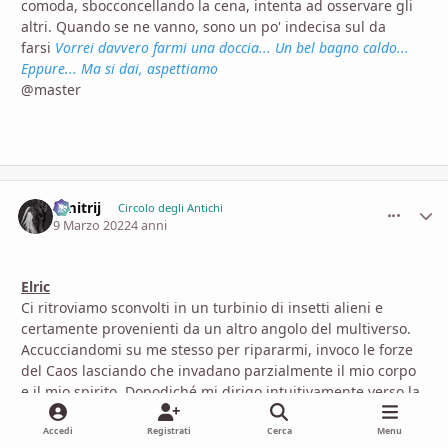
comoda, sbocconcellando la cena, intenta ad osservare gli
altri. Quando se ne vanno, sono un po' indecisa sul da
farsi
Vorrei davvero farmi una doccia... Un bel bagno caldo...
Eppure... Ma si dai, aspettiamo
@master
Dmitrij
comment_
Stati
Circolo degli Antichi
9 Marzo 2022
4 anni
Elric
Ci ritroviamo sconvolti in un turbinio di insetti alieni e
certamente provenienti da un altro angolo del multiverso.
Accucciandomi su me stesso per ripararmi, invoco le forze
del Caos lasciando che invadano parzialmente il mio corpo
e il mio spirito. Dopodiché mi dirigo intuitivamente verso la
porta di uscita.
DM
Accedi
Registrati
Cerca
Menu