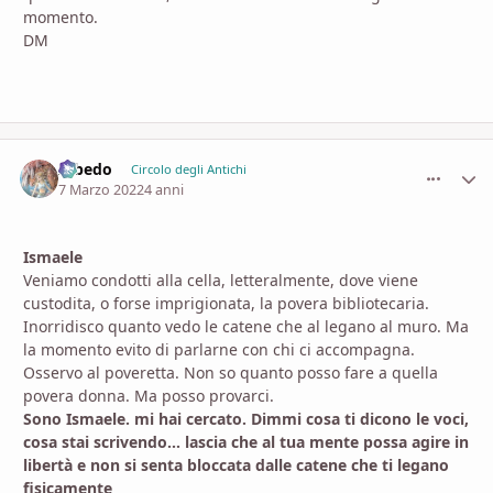
momento.
DM
Albedo
comment_
Stati
Circolo degli Antichi
7 Marzo 2022
4 anni
Ismaele
Veniamo condotti alla cella, letteralmente, dove viene
custodita, o forse imprigionata, la povera bibliotecaria.
Inorridisco quanto vedo le catene che al legano al muro. Ma
la momento evito di parlarne con chi ci accompagna.
Osservo al poveretta. Non so quanto posso fare a quella
povera donna. Ma posso provarci.
Sono Ismaele. mi hai cercato. Dimmi cosa ti dicono le voci,
cosa stai scrivendo... lascia che al tua mente possa agire in
libertà e non si senta bloccata dalle catene che ti legano
fisicamente