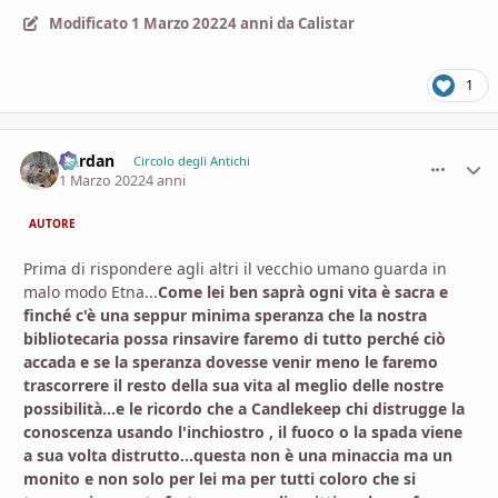
Modificato
1 Marzo 2022
4 anni
da Calistar
1
Dardan
comment_
Stati
Circolo degli Antichi
1 Marzo 2022
4 anni
AUTORE
Prima di rispondere agli altri il vecchio umano guarda in
malo modo Etna...
Come lei ben saprà ogni vita è sacra e
finché c'è una seppur minima speranza che la nostra
bibliotecaria possa rinsavire faremo di tutto perché ciò
accada e se la speranza dovesse venir meno le faremo
trascorrere il resto della sua vita al meglio delle nostre
possibilità...e le ricordo che a Candlekeep chi distrugge la
conoscenza usando l'inchiostro , il fuoco o la spada viene
a sua volta distrutto...questa non è una minaccia ma un
monito e non solo per lei ma per tutti coloro che si