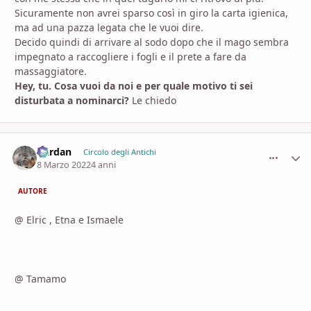
Sicuramente non avrei sparso così in giro la carta igienica,
ma ad una pazza legata che le vuoi dire.
Decido quindi di arrivare al sodo dopo che il mago sembra
impegnato a raccogliere i fogli e il prete a fare da
massaggiatore.
Hey, tu. Cosa vuoi da noi e per quale motivo ti sei
disturbata a nominarci?
Le chiedo
Dardan
comment_
Stati
Circolo degli Antichi
8 Marzo 2022
4 anni
AUTORE
@ Elric , Etna e Ismaele
@ Tamamo