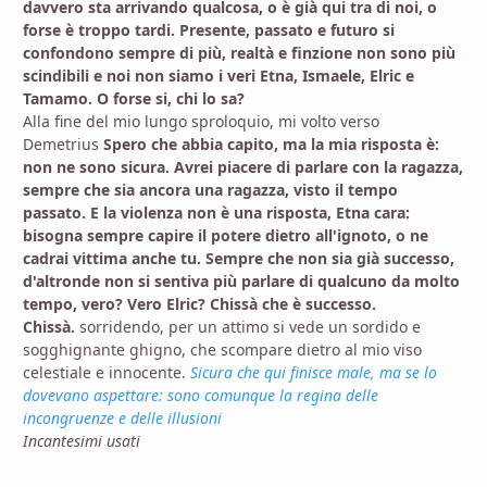
davvero sta arrivando qualcosa, o è già qui tra di noi, o
forse è troppo tardi. Presente, passato e futuro si
confondono sempre di più, realtà e finzione non sono più
scindibili e noi non siamo i veri Etna, Ismaele, Elric e
Tamamo. O forse si, chi lo sa?
Alla fine del mio lungo sproloquio, mi volto verso
Demetrius
Spero che abbia capito, ma la mia risposta è:
non ne sono sicura. Avrei piacere di parlare con la ragazza,
sempre che sia ancora una ragazza, visto il tempo
passato. E la violenza non è una risposta, Etna cara:
bisogna sempre capire il potere dietro all'ignoto, o ne
cadrai vittima anche tu. Sempre che non sia già successo,
d'altronde non si sentiva più parlare di qualcuno da molto
tempo, vero? Vero Elric? Chissà che è successo.
Chissà.
sorridendo, per un attimo si vede un sordido e
sogghignante ghigno, che scompare dietro al mio viso
celestiale e innocente.
Sicura che qui finisce male, ma se lo
dovevano aspettare: sono comunque la regina delle
incongruenze e delle illusioni
Incantesimi usati