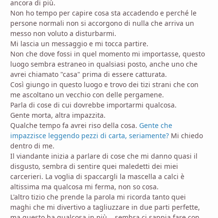
ancora di più.
Non ho tempo per capire cosa sta accadendo e perché le
persone normali non si accorgono di nulla che arriva un
messo non voluto a disturbarmi.
Mi lascia un messaggio e mi tocca partire.
Non che dove fossi in quel momento mi importasse, questo
luogo sembra estraneo in qualsiasi posto, anche uno che
avrei chiamato "casa" prima di essere catturata.
Così giungo in questo luogo e trovo dei tizi strani che con
me ascoltano un vecchio con delle pergamene.
Parla di cose di cui dovrebbe importarmi qualcosa.
Gente morta, altra impazzita.
Qualche tempo fa avrei riso della cosa.
Gente che
impazzisce leggendo pezzi di carta, seriamente?
Mi chiedo
dentro di me.
Il viandante inizia a parlare di cose che mi danno quasi il
disgusto, sembra di sentire quei maledetti dei miei
carcerieri. La voglia di spaccargli la mascella a calci è
altissima ma qualcosa mi ferma, non so cosa.
L'altro tizio che prende la parola mi ricorda tanto quei
maghi che mi divertivo a tagliuzzare in due parti perfette,
ma questo ha qualcosa in più... sembra ci sappia fare con