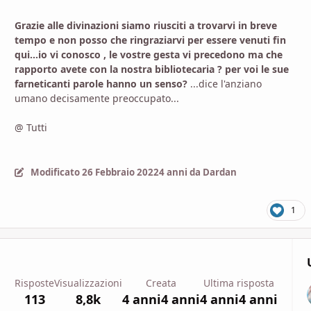
Grazie alle divinazioni siamo riusciti a trovarvi in breve
tempo e non posso che ringraziarvi per essere venuti fin
qui...io vi conosco , le vostre gesta vi precedono ma che
rapporto avete con la nostra bibliotecaria ? per voi le sue
farneticanti parole hanno un senso?
...dice l'anziano
umano decisamente preoccupato...
@ Tutti
Modificato
26 Febbraio 2022
4 anni
da Dardan
1
Risposte
Visualizzazioni
Creata
Ultima risposta
113
8,8k
4 anni
4 anni
4 anni
4 anni