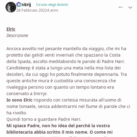
Dmitrij
comment_
Stati
Circolo degli Antichi
28 Febbraio 2022
4 anni
Elric
Descrizione
Ancora avvolto nel pesante mantello da viaggio, che mi ha
protetto dai gelidi venti invernali che spazzano la Costa
della Spada, ascolto meditabondo le parole di Padre Harr.
Candlekeep è stata a lungo una meta nella mia lista dei
desideri, da cui oggi ho potuto finalmente depennarla. Tra
queste antiche mura è custodita una conoscenza che
rivaleggia persino con quanto un tempo lontano era
conservato a Imrryr.
Io sono Elric
rispondo con cortesia misurata all'uomo di
nome Ismaele, senza addentrarmi nel fiume di parole che ci
ha rivolto.
Quindi torno a guardare Padre Harr.
Mi spiace Padre, non ho idea del perché la vostra
bibliotecaria abbia scritto il mio nome. O come mi