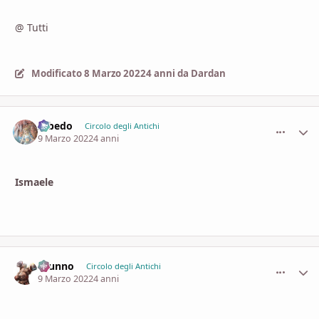
@ Tutti
Modificato
8 Marzo 2022
4 anni
da Dardan
Albedo
comment_
Stati
Circolo degli Antichi
9 Marzo 2022
4 anni
Ismaele
brunno
comment_
Stati
Circolo degli Antichi
9 Marzo 2022
4 anni