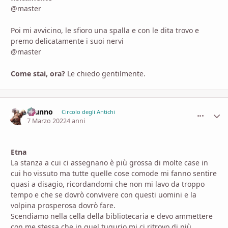
@master
Poi mi avvicino, le sfioro una spalla e con le dita trovo e
premo delicatamente i suoi nervi
@master
Come stai, ora?
Le chiedo gentilmente.
brunno
comment_
Stati
Circolo degli Antichi
7 Marzo 2022
4 anni
Etna
La stanza a cui ci assegnano è più grossa di molte case in
cui ho vissuto ma tutte quelle cose comode mi fanno sentire
quasi a disagio, ricordandomi che non mi lavo da troppo
tempo e che se dovrò convivere con questi uomini e la
volpina prosperosa dovrò fare.
Scendiamo nella cella della bibliotecaria e devo ammettere
con me stessa che in quel tugurio mi ci ritrovo di più.