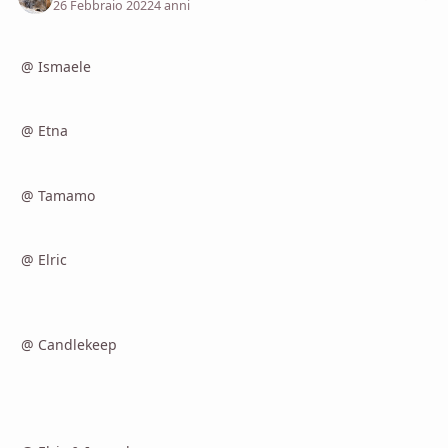
26 Febbraio 2022
4 anni
@ Ismaele
@ Etna
@ Tamamo
@ Elric
@ Candlekeep