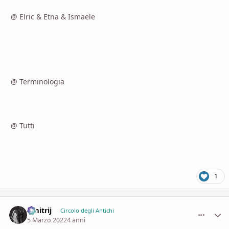
@ Elric & Etna & Ismaele
@ Terminologia
@ Tutti
1
Dmitrij
comment_
Stati
Circolo degli Antichi
5 Marzo 2022
4 anni