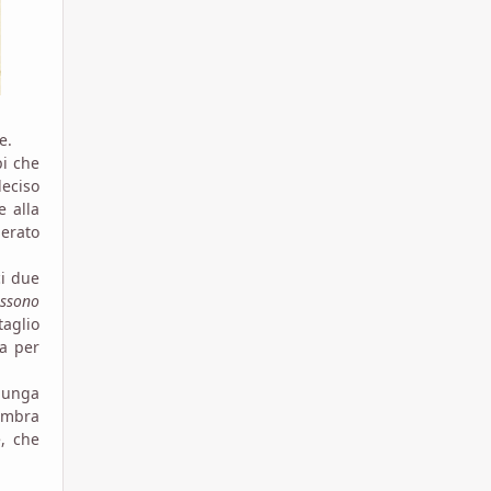
e.
pi che
eciso
e alla
perato
ci due
ossono
taglio
ta per
lunga
embra
, che