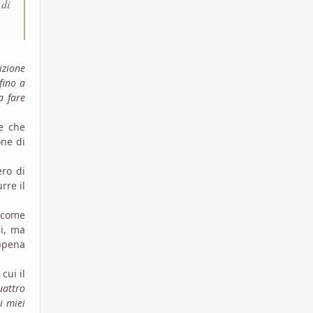
 di
izione
fino a
a fare
e che
one di
ero di
rre il
 come
si, ma
appena
 cui il
uattro
i miei