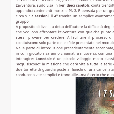
L'avventura, suddivisa in ben
dieci capitoli
, conta trento
appendici contenenti mostri e PNG. È pensata per un g
circa
5
/
7 sessioni
, il
4°
tramite un semplice avanzame
gruppo.
A proposito di livelli, a detta dell'autore la difficoltà d
che vogliono affrontare l'avventura con qualche punto 
stessi: provare per credere! A facilitare il processo di
costituiscono solo parte delle sfide presentate nel modul
Nella parte di introduzione precedentemente accennat
in cui i giocatori saranno chiamati a muoversi, con una 
interagire:
Lonedale
è un piccolo villaggio molto class
"acquisiscono" la missione che darà vita a tutta la serie 
due torrette di guardia poste ai fianchi di una cancellata 
conducono vite semplici e tranquille...ma è certo che qua