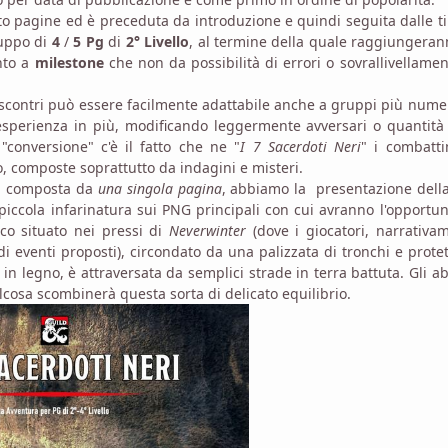
tto pagine ed è preceduta da introduzione e quindi seguita dalle t
ruppo di
4
/
5 Pg
di
2° Livello
, al termine della quale raggiungeran
nto a
milestone
che non da possibilità di errori o sovrallivellamen
egli scontri può essere facilmente adattabile anche a gruppi più nume
esperienza in più, modificando leggermente avversari o quantità
 "conversione" c'è il fatto che ne "
I 7 Sacerdoti Neri
" i combatti
o, composte soprattutto da indagini e misteri.
a, composta da
una singola pagina
, abbiamo la presentazione della
piccola infarinatura sui PNG principali con cui avranno l'opportun
ico situato nei pressi di
Neverwinter
(dove i giocatori, narrativa
di eventi proposti), circondato da una palizzata di tronchi e prote
in legno, è attraversata da semplici strade in terra battuta. Gli ab
lcosa scombinerà questa sorta di delicato equilibrio.