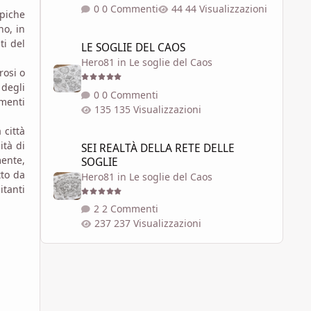
0 Commenti
44 Visualizzazioni
ipiche
no, in
LE SOGLIE DEL CAOS
ti del
LE SOGLIE DEL CAOS
Hero81
in
Le soglie del Caos
rosi o
 degli
0 Commenti
menti
135 Visualizzazioni
 città
SEI REALTÀ DELLA RETE DELLE SOGLIE
ità di
SEI REALTÀ DELLA RETE DELLE
mente,
SOGLIE
tto da
Hero81
in
Le soglie del Caos
itanti
2 Commenti
237 Visualizzazioni