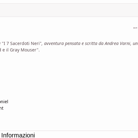
com
e
"I 7 Sacerdoti Neri"
, avventura pensata e scritta da
Andrea Varni
, un
d e il Gray Mouser".
oniel
nt
Informazioni