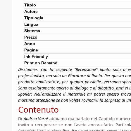
Titolo
Autore
Tipologia
Lingua
Sistema
Prezzo
Anno
Pagine
Ink Friendly
Print on Demand
Disclaimer: con la seguente "Recensione" punto solo a e
professionista, ma solo un Giocatore di Ruolo. Per questo no
prodotto analizzato e, per quanto possibile, verranno spec
Sono assolutamente aperto al dialogo e al dibattito, anzi vi i
Spoiler: Nell'analizzare il materiale mi potrei spesso trov
massima attenzione se non volete rovinarvi la sorpresa di un
Contenuto
Di
Andrea Varni
abbiamo già parlato nel Capitolo numero 
invito a recuperare se non l'avete ancora fatto. Partic
Sacerdoti Neri
" si classifica,
fra i suoi prodotti
, come il ter