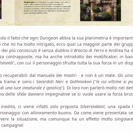
lo il fatto che
ogni Dungeon abbia la sua planimetria è important
to che mi ha molto intrigato, ecco qua! La maggior parte dei grup
o dei più conosciuti è senza dubbio il
Braccio di Ferro
e Andrea ha d
orza contrapposte, ma ha anche introdotto dei modificatori in bas
Volontà
", con cui il personaggio sfrutta tutta la sua forza in un dis
no recuperabili dal manuale dei mostri - e non è un male. Gli uni
la trama e sono i
Sacerdoti Neri
e
Gothmokon
("
le cui vittime
si p
 di una luce innaturale e ipnotica
")
.
Di loro non parlerò molto nel det
ano delle sfide davvero impegnative se si vuole usare la forza bru
inedito, ci viene infatti solo proposta
Silverendanil
, una spada 
 personaggio con allineamento buono. Da come viene presentata s
olvere la situazione, ma comunque ha un effetto molto singolare
re campagne!