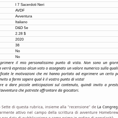
I 7 Sacerdoti Neri
AVDF
Avventura
Italiano
D&D 5e
2.28 $
2020
38
No
No
sprimere il mio personalissimo punto di vista. Non sono un giorn
n verrà espresso alcun voto o assegnato un valore numerico sulla quali
ificate le motivazioni che mi hanno portato ad esprimere un certo p
nvito a farmi sapere qual è il vostro punto di vista!
are a dare piccole anticipazioni sul contenuto, quindi invito a prest
'avventura che potreste affrontare da giocatori.
Sette di questa rubrica, insieme alla "recensione" de
La Congreg
olarmente attivo nel campo della scrittura di avventure Homebrew
zo per data di pubblicazione e come primo in ordine di popolarità.