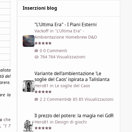
Inserzioni blog
"L'Ultima Era" - I Piani Esterni
"L'Ultima Era" - I Piani Esterni
Vackoff
in
"L'Ultima Era" -
Ambientazione Homebrew D&D
0 Commenti
764 Visualizzazioni
Variante dell'ambientazione 'Le soglie del Caos' ispirata a 
alista
Variante dell'ambientazione 'Le
tà del
soglie del Caos' ispirata a Talislanta
arere.
Hero81
in
Le soglie del Caos
are la
2 Commenti
85 Visualizzazioni
Il prezzo del potere: la magia nei GdR
Il prezzo del potere: la magia nei GdR
a
che
Hero81
in
Design di giochi
, "
I 7