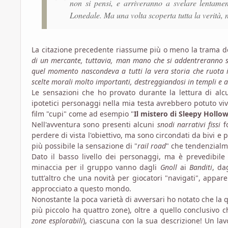
non si pensi, e arriveranno a svelare lentame
Lonedale. Ma una volta scoperta tutta la verità, n
La citazione precedente riassume più o meno la trama d
di un mercante, tuttavia, man mano che si addentreranno se
quel momento nascondeva a tutti la vera storia che ruota in
scelte morali molto importanti, destreggiandosi in templi e a
Le sensazioni che ho provato durante la lettura di al
ipotetici personaggi nella mia testa avrebbero potuto vi
film "cupi" come ad esempio "
Il mistero di Sleepy Hollo
Nell'avventura sono presenti alcuni
snodi narrativi fissi
fo
perdere di vista l'obiettivo, ma sono circondati da bivi e p
più possibile la sensazione di "
rail road
" che tendenzialme
Dato il basso livello dei personaggi, ma è prevedibil
minaccia per il gruppo vanno dagli
Gnoll
ai
Banditi
, da
tutt'altro che una novità per giocatori "navigati", appar
approcciato a questo mondo.
Nonostante la poca varietà di avversari ho notato che la
più piccolo ha quattro zone), oltre a quello conclusivo 
zone esplorabili
), ciascuna con la sua descrizione! Un l