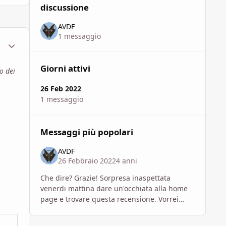
discussione
AVDF
1 messaggio
ment_1795315
Statistiche Autore
Giorni attivi
o dei
26 Feb 2022
1 messaggio
Messaggi più popolari
AVDF
26 Febbraio 2022
4 anni
Che dire? Grazie! Sorpresa inaspettata
venerdi mattina dare un'occhiata alla home
page e trovare questa recensione. Vorrei
permettermi di aggiungere due cose:
l'avventura perfetta in se non esiste