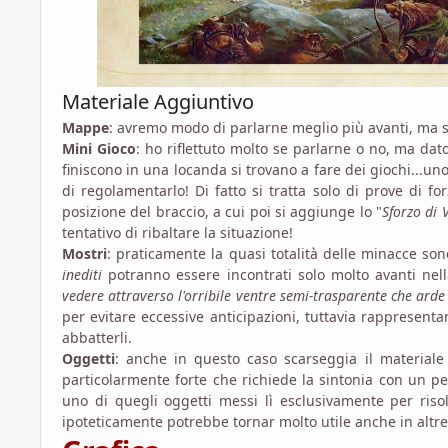
Materiale Aggiuntivo
Mappe
: avremo modo di parlarne meglio più avanti, ma so
Mini Gioco
: ho riflettuto molto se parlarne o no, ma da
finiscono in una locanda si trovano a fare dei giochi...un
di regolamentarlo! Di fatto si tratta solo di prove di f
posizione del braccio, a cui poi si aggiunge lo "
Sforzo di 
tentativo di ribaltare la situazione!
Mostri
: praticamente la quasi totalità delle minacce so
inediti
potranno essere incontrati solo molto avanti nel
vedere attraverso l'orribile ventre semi-trasparente che arde
per evitare eccessive anticipazioni, tuttavia rappresent
abbatterli.
Oggetti
: anche in questo caso scarseggia il materiale 
particolarmente forte che richiede la sintonia con un
uno di quegli oggetti messi lì esclusivamente per ris
ipoteticamente potrebbe tornar molto utile anche in alt