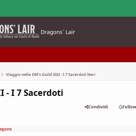
Dragons´ Lair
Viaggio nella DM's Guild XIII - I 7 Sacerdoti Neri
 - I 7 Sacerdoti
Condividi
Follo
agons