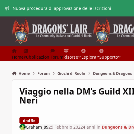
Vai al contenuto
Nuova procedura di approvazione delle iscrizioni
Home
Pubblicazioni
Forum
Risorse
Esplora
Supporto
Home
Forum
Giochi di Ruolo
Dungeons & Dragons
Viaggio nella DM's Guild XIII
Neri
dnd 5e
Graham_89
25 Febbraio 2022
4 anni
in
Dungeons & Dr