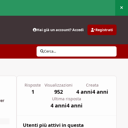
Nas
Hai già un account? Accedi
Registrati
Cerca...
Risposte
Visualizzazioni
Creata
1
952
4 anni
4 anni
Ultima risposta
wer
4 anni
4 anni
Utenti più attivi in questa