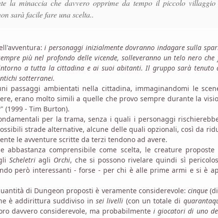
nte la minaccia che davvero opprime da tempo il piccolo villaggio
on sarà facile fare una scelta..
ell'avventura:
i personaggi inizialmente dovranno indagare sulla spar
mpre più nel profondo delle vicende, solleveranno un telo nero che 
torno a tutta la cittadina e ai suoi abitanti. Il gruppo sarà tenuto 
ntichi sotterranei.
cuni passaggi ambientati nella cittadina, immaginandomi le scen
vere, erano molto simili a quelle che provo sempre durante la visi
w
" (1999 - Tim Burton).
ndamentali per la trama, senza i quali i personaggi rischierebb
ossibili strade alternative, alcune delle quali opzionali, così da ridu
nte le avventure scritte da terzi tendono ad avere.
e e abbastanza comprensibile come scelta, le creature proposte
gli
Scheletri
agli
Orchi
, che si possono rivelare quindi sì pericolo
endo però interessanti - forse - per chi è alle prime armi e si è 
 quantità di Dungeon proposti è veramente considerevole:
cinque
(di
che è addirittura suddiviso in
sei livelli
(con un totale di
quarantaq
avoro davvero considerevole, ma probabilmente
i giocatori di uno de