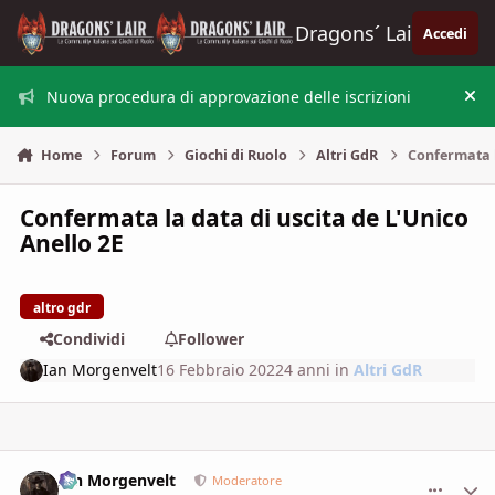
Vai al contenuto
Dragons´ Lair
Accedi
Nuova procedura di approvazione delle iscrizioni
Nas
Home
Forum
Giochi di Ruolo
Altri GdR
Confermata l
Confermata la data di uscita de L'Unico
Anello 2E
altro gdr
Condividi
Follower
Ian Morgenvelt
16 Febbraio 2022
4 anni
in
Altri GdR
Ian Morgenvelt
comment_
Stati
Moderatore