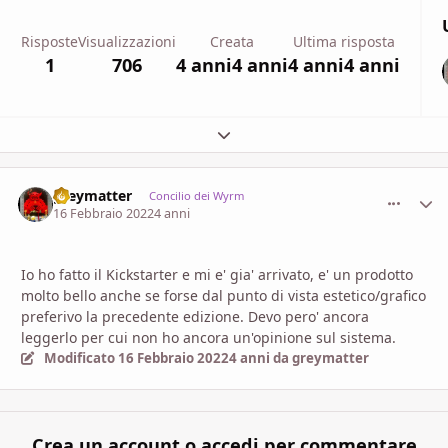
Risposte
Visualizzazioni
Creata
Ultima risposta
1
706
4 anni
4 anni
4 anni
4 anni
Espandi panoramica del topic
greymatter
comment_
Stati
Concilio dei Wyrm
16 Febbraio 2022
4 anni
Io ho fatto il Kickstarter e mi e' gia' arrivato, e' un prodotto
molto bello anche se forse dal punto di vista estetico/grafico
preferivo la precedente edizione. Devo pero' ancora
leggerlo per cui non ho ancora un'opinione sul sistema.
Modificato
16 Febbraio 2022
4 anni
da greymatter
Crea un account o accedi per commentare