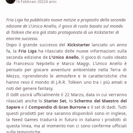
16 Febbraio 2022
4 anni
Fria Liga ha pubblicato nuove notizie a proposito della seconda
edizione de
L'Unico Anello
, il gioco di ruolo basato sul mondo
di Tolkien che era già stato protagonista di un Kickstarter di
enorme successo.
Dopo il grande successo del
Kickstarter
lanciato un anno
fa, la
Fria Liga
ha rilasciato delle nuove informazioni sulla
seconda edizione de
L'Unico Anello
, il gioco di ruolo ideato
da Francesco Nepitello e Marco Maggi. L'Unico Anello è
pensato per giocare avventure ambientate nella Terra di
Mezzo, riprendendo le atmosfere e le caratteristiche che
hanno reso il mondo di J.R.R. Tolkien uno tra i più amati e
noti del genere fantasy.
Il GdR uscirà ufficialmente il 22 Marzo, data in cui verranno
rilasciati anche lo
Starter Set
, lo
Schermo del Maestro del
Sapere
e il
Compendio di Gran Burrone
e il set di dadi. Tutti
questi prodotti per ora saranno disponibili sono in inglese,
la Need Games tradurrà in futuro in italiano i prodotti di
questa linea, ma al momento non ci sono conferme ufficiali
sulle tempistiche.