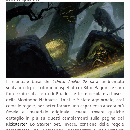
Il manuale base de
L'Unico Anello 2E
sarà ambientato
vent'anni dopo il ritorno inaspettato di Bilbo Baggins e sarà
focalizzato sulla terra di Eriador, le terre desolate ad ovest
delle Montagne Nebbiose. Lo stile è stato aggiornato, così
come le regole, per poter fornire una esperienza ancora più
fedele al materiale originale. Potete trovare qualche
dettaglio in più su questi cambiamenti sulla pagina del
Kickstarter
. Lo
Starter Set
, invece, contiene delle regole