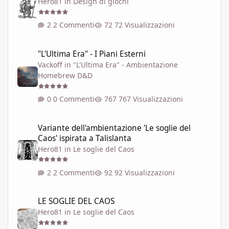
Hero81
in
Design di giochi
2 Commenti
72 Visualizzazioni
"L'Ultima Era" - I Piani Esterni
"L'Ultima Era" - I Piani Esterni
Vackoff
in
"L'Ultima Era" - Ambientazione
Homebrew D&D
0 Commenti
767 Visualizzazioni
Variante dell'ambientazione 'Le soglie del Caos' ispirata a Talisla
Variante dell'ambientazione 'Le soglie del
Caos' ispirata a Talislanta
Hero81
in
Le soglie del Caos
2 Commenti
92 Visualizzazioni
LE SOGLIE DEL CAOS
LE SOGLIE DEL CAOS
Hero81
in
Le soglie del Caos