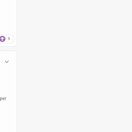
1
ment_1793801
Statistiche Autore
 per