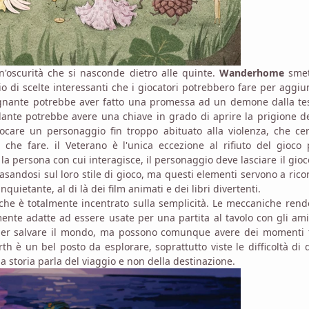
un'oscurità che si nasconde dietro alle quinte.
Wanderhome
smet
io di scelte interessanti che i giocatori potrebbero fare per aggi
egnante potrebbe aver fatto una promessa ad un demone dalla te
ante potrebbe avere una chiave in grado di aprire la prigione d
iocare un personaggio fin troppo abituato alla violenza, che ce
he fare. il Veterano è l'unica eccezione al rifiuto del gioco 
a persona con cui interagisce, il personaggio deve lasciare il gioc
asandosi sul loro stile di gioco, ma questi elementi servono a rico
ietante, al di là dei film animati e dei libri divertenti.
che è totalmente incentrato sulla semplicità. Le meccaniche rend
nte adatte ad essere usate per una partita al tavolo con gli ami
e per salvare il mondo, ma possono comunque avere dei momenti 
th è un bel posto da esplorare, soprattutto viste le difficoltà di 
a storia parla del viaggio e non della destinazione.