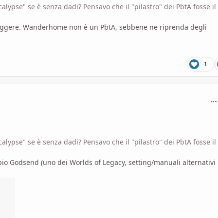
lypse" se è senza dadi? Pensavo che il "pilastro" dei PbtA fosse il
reggere. Wanderhome non è un PbtA, sebbene ne riprenda degli
1
com
lypse" se è senza dadi? Pensavo che il "pilastro" dei PbtA fosse il
pio Godsend (uno dei Worlds of Legacy, setting/manuali alternativi