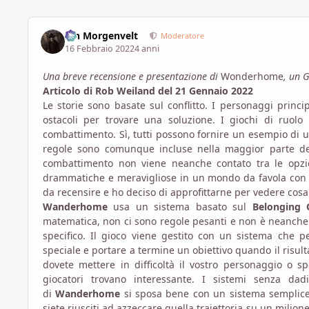
Ian Morgenvelt
Moderatore
16 Febbraio 2022
4 anni
Una breve recensione e presentazione di
Wonderhome
, un G
Articolo di Rob Weiland del 21 Gennaio 2022
Le storie sono basate sul conflitto. I personaggi prin
ostacoli per trovare una soluzione. I giochi di ruolo 
combattimento. Sì, tutti possono fornire un esempio di un
regole sono comunque incluse nella maggior parte d
combattimento non viene neanche contato tra le opzion
drammatiche e meravigliose in un mondo da favola con co
da recensire e ho deciso di approfittarne per vedere cos
Wanderhome
usa un sistema basato sul
Belonging 
matematica, non ci sono regole pesanti e non è neanche 
specifico. Il gioco viene gestito con un sistema che p
speciale e portare a termine un obiettivo quando il risu
dovete mettere in difficoltà il vostro personaggio o 
giocatori trovano interessante. I sistemi senza d
di
Wanderhome
si sposa bene con un sistema semplice 
siete riusciti ad azzeccare quella traiettoria su un milio