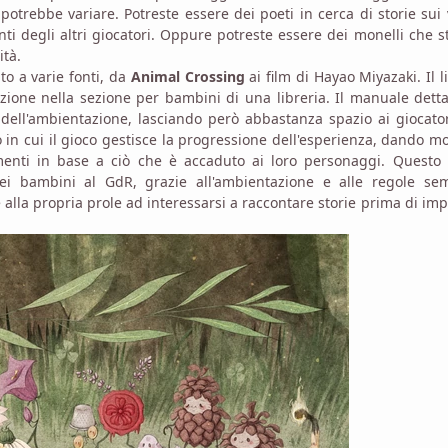
potrebbe variare. Potreste essere dei poeti in cerca di storie sui 
nti degli altri giocatori. Oppure potreste essere dei monelli che 
ità.
o a varie fonti, da
Animal Crossing
ai film di Hayao Miyazaki. Il l
ezione nella sezione per bambini di una libreria. Il manuale detta
a dell'ambientazione, lasciando però abbastanza spazio ai giocato
 in cui il gioco gestisce la progressione dell'esperienza, dando m
enti in base a ciò che è accaduto ai loro personaggi. Questo 
ei bambini al GdR, grazie all'ambientazione e alle regole semp
 alla propria prole ad interessarsi a raccontare storie prima di im