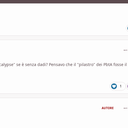
com
lypse" se è senza dadi? Pensavo che il "pilastro" dei PbtA fosse il
1
com
AUTORE