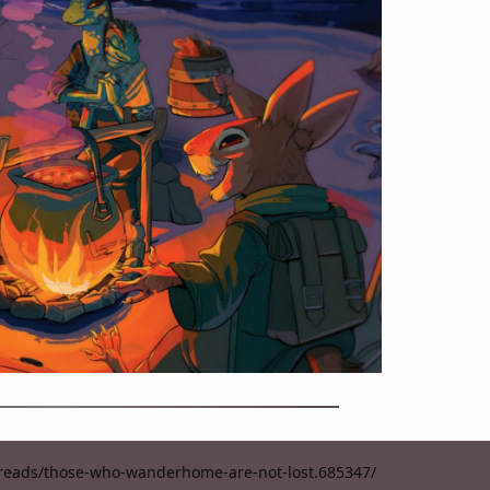
hreads/those-who-wanderhome-are-not-lost.685347/