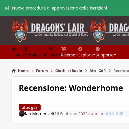
Vai al contenuto
Nuova procedura di approvazione delle iscrizioni
Home
Pubblicazioni
Forum
Risorse
Esplora
Supporto
Home
Forum
Giochi di Ruolo
Altri GdR
Recensi
Recensione: Wonderhome
altro gdr
Ian Morgenvelt
16 Febbraio 2022
4 anni
in
Altri GdR