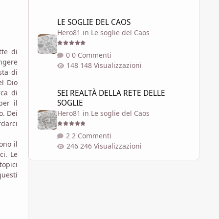
LE SOGLIE DEL CAOS
LE SOGLIE DEL CAOS
Hero81
in
Le soglie del Caos
te di
0 Commenti
ungere
148 Visualizzazioni
sta di
el Dio
SEI REALTÀ DELLA RETE DELLE SOGLIE
SEI REALTÀ DELLA RETE DELLE
rca di
SOGLIE
per il
Hero81
in
Le soglie del Caos
o. Dei
rdarci
2 Commenti
ono il
246 Visualizzazioni
ci. Le
topici
questi