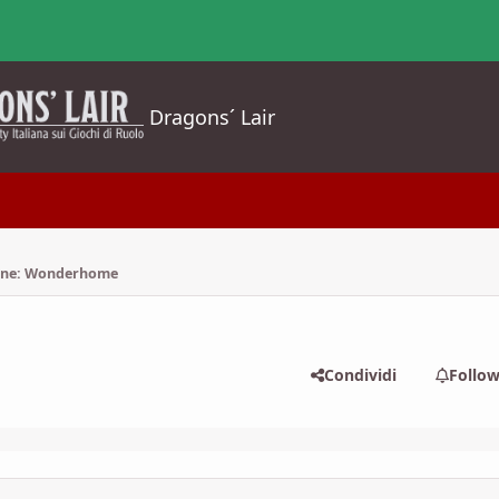
Dragons´ Lair
one: Wonderhome
Condividi
Follo