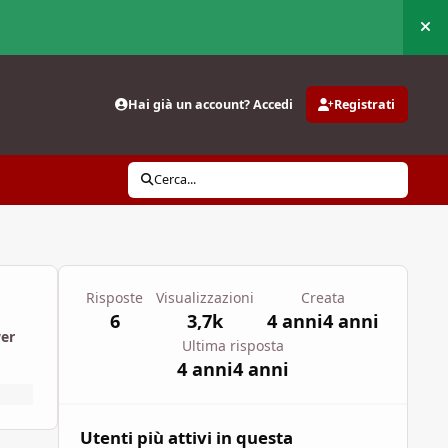
Nas
Hai già un account? Accedi
Registrati
Cerca...
Risposte
Visualizzazioni
Creata
6
3,7k
4 anni
4 anni
wer
Ultima risposta
4 anni
4 anni
Utenti più attivi in questa