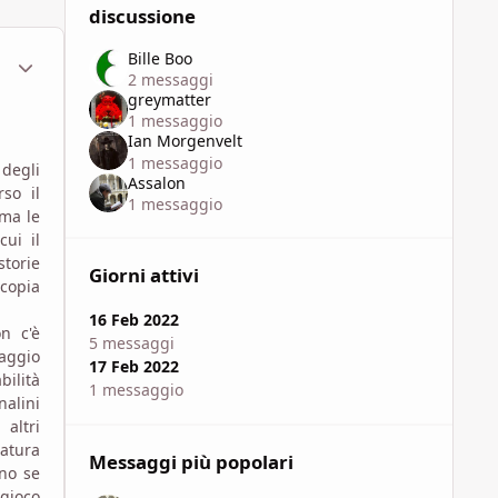
discussione
Bille Boo
ment_1793720
Statistiche Autore
2 messaggi
greymatter
1 messaggio
Ian Morgenvelt
1 messaggio
 degli
Assalon
rso il
1 messaggio
 ma le
ui il
torie
Giorni attivi
 copia
16 Feb 2022
n c'è
5 messaggi
naggio
17 Feb 2022
bilità
1 messaggio
nalini
altri
atura
Messaggi più popolari
ono se
 gioco