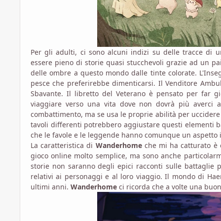
Per gli adulti, ci sono alcuni indizi su delle tracce di 
essere pieno di storie quasi stucchevoli grazie ad un pa
delle ombre a questo mondo dalle tinte colorate. L'Ins
pesce che preferirebbe dimenticarsi. Il Venditore Ambul
Sbavante. Il libretto del Veterano è pensato per far g
viaggiare verso una vita dove non dovrà più averci a c
combattimento, ma se usa le proprie abilità per uccidere l
tavoli differenti potrebbero aggiustare questi elementi b
che le favole e le leggende hanno comunque un aspetto inqu
La caratteristica di
Wanderhome
che mi ha catturato è 
gioco online molto semplice, ma sono anche particolarme
storie non saranno degli epici racconti sulle battagli
relativi ai personaggi e al loro viaggio. Il mondo di Haer
ultimi anni.
Wanderhome
ci ricorda che a volte una buon