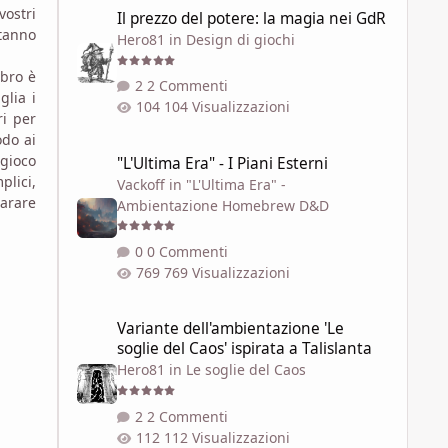
Il prezzo del potere: la magia nei GdR
vostri
Il prezzo del potere: la magia nei GdR
stanno
Hero81
in
Design di giochi
ibro è
2 Commenti
glia i
104 Visualizzazioni
ri per
odo ai
"L'Ultima Era" - I Piani Esterni
gioco
"L'Ultima Era" - I Piani Esterni
lici,
Vackoff
in
"L'Ultima Era" -
parare
Ambientazione Homebrew D&D
0 Commenti
769 Visualizzazioni
Variante dell'ambientazione 'Le soglie del Caos' ispirata a 
Variante dell'ambientazione 'Le
soglie del Caos' ispirata a Talislanta
Hero81
in
Le soglie del Caos
2 Commenti
112 Visualizzazioni