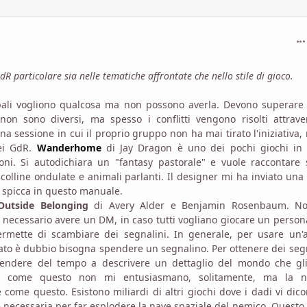
com
dR particolare sia nelle tematiche affrontate che nello stile di gioco.
cipali vogliono qualcosa ma non possono averla. Devono superare
non sono diversi, ma spesso i conflitti vengono risolti attrave
a sessione in cui il proprio gruppo non ha mai tirato l'iniziativa,
ei GdR.
Wanderhome
di Jay Dragon è uno dei pochi giochi in c
i. Si autodichiara un "fantasy pastorale" e vuole raccontare s
lline ondulate e animali parlanti. Il designer mi ha inviato una
a spicca in questo manuale.
Outside Belonging
di Avery Alder e Benjamin Rosenbaum. No
necessario avere un DM, in caso tutti vogliano giocare un perso
ermette di scambiare dei segnalini. In generale, per usare un'a
ltato è dubbio bisogna spendere un segnalino. Per ottenere dei seg
spendere del tempo a descrivere un dettaglio del mondo che gli 
adi come questo non mi entusiasmano, solitamente, ma la n
come questo. Esistono miliardi di altri giochi dove i dadi vi dic
ne necessaria per far esplodere la nave spaziale del nemico. Questo