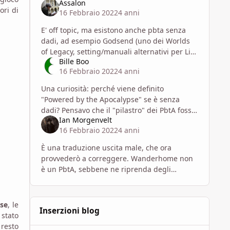
Assalon
ori di
16 Febbraio 2022
4 anni
E' off topic, ma esistono anche pbta senza
dadi, ad esempio Godsend (uno dei Worlds
of Legacy, setting/manuali alternativi per Life
Bille Boo
Among the Ruins). Cito anche quello che
16 Febbraio 2022
4 anni
aveva detto Lord
Una curiosità: perché viene definito
"Powered by the Apocalypse" se è senza
dadi? Pensavo che il "pilastro" dei PbtA fosse
Ian Morgenvelt
il famoso sistema 6- / 7-9 / 10+ per risolvere i
16 Febbraio 2022
4 anni
conflitti.
È una traduzione uscita male, che ora
provvederò a correggere. Wanderhome non
è un PbtA, sebbene ne riprenda degli
elementi.
se
, le
Inserzioni blog
 stato
 resto