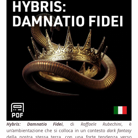
Hybris: Damnatio Fidei
, di
Raffaele Rubechini
, è
un’ambientazione che si colloca in un contesto
dark fantasy
della nostra stessa terra, con una forte tendenza verso