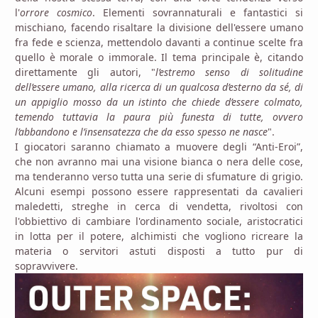
l'
orrore cosmico
. Elementi sovrannaturali e fantastici si
mischiano, facendo risaltare la divisione dell'essere umano
fra fede e scienza, mettendolo davanti a continue scelte fra
quello è morale o immorale. Il tema principale è, citando
direttamente gli autori, "
l’estremo senso di solitudine
dell’essere umano, alla ricerca di un qualcosa d’esterno da sé, di
un appiglio mosso da un istinto che chiede d’essere colmato,
temendo tuttavia la paura più funesta di tutte, ovvero
l’abbandono e l’insensatezza che da esso spesso ne nasce
".
I giocatori saranno chiamato a muovere degli “Anti-Eroi”,
che non avranno mai una visione bianca o nera delle cose,
ma tenderanno verso tutta una serie di sfumature di grigio.
Alcuni esempi possono essere rappresentati da cavalieri
maledetti, streghe in cerca di vendetta, rivoltosi con
l'obbiettivo di cambiare l'ordinamento sociale, aristocratici
in lotta per il potere, alchimisti che vogliono ricreare la
materia o servitori astuti disposti a tutto pur di
sopravvivere.