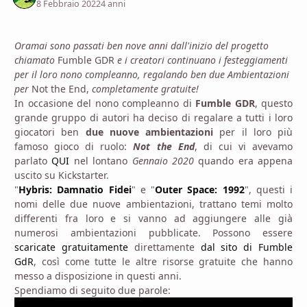
8 Febbraio 2022
4 anni
Oramai sono passati ben nove anni dall'inizio del progetto
chiamato
Fumble GDR
e i creatori continuano i festeggiamenti
per il loro nono compleanno, regalando ben due Ambientazioni
per
Not the End,
completamente gratuite!
In occasione del nono compleanno di
Fumble GDR
, questo
grande gruppo di autori ha deciso di regalare a tutti i loro
giocatori ben
due nuove ambientazioni
per il loro più
famoso gioco di ruolo:
Not the End
, di cui vi avevamo
parlato
QUI
nel lontano
Gennaio 2020
quando era appena
uscito su Kickstarter.
"
Hybris: Damnatio Fidei
" e "
Outer Space: 1992
", questi i
nomi delle due nuove ambientazioni, trattano temi molto
differenti fra loro e si vanno ad aggiungere alle già
numerosi ambientazioni pubblicate. Possono essere
scaricate
gratuitamente
direttamente
dal sito di Fumble
GdR
, così come tutte le altre risorse gratuite che hanno
messo a disposizione in questi anni.
Spendiamo di seguito due parole: