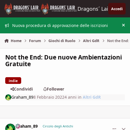
Vai al contenuto
Dragons´ Lair
Accedi
Nuova procedura di approvazione delle iscrizioni
Nas
Home
Forum
Giochi di Ruolo
Altri GdR
Not the End:
Not the End: Due nuove Ambientazioni
Gratuite
indie
Condividi
Follower
Graham_89
8 Febbraio 2022
4 anni
in
Altri GdR
Graham_89
comment_
Stati
Circolo degli Antichi