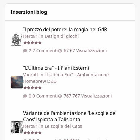
Inserzioni blog
Il prezzo del potere: la magia nei GdR
Il prezzo del potere: la magia nei GdR
Hero81
in
Design di giochi
2 Commenti
67 Visualizzazioni
"L'Ultima Era" - I Piani Esterni
"L'Ultima Era" - I Piani Esterni
Vackoff
in
"L'Ultima Era" - Ambientazione
Homebrew D&D
0 Commenti
767 Visualizzazioni
Variante dell'ambientazione 'Le soglie del Caos' ispirata a Talisla
Variante dell'ambientazione 'Le soglie del
Caos' ispirata a Talislanta
Hero81
in
Le soglie del Caos