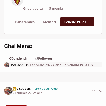
Gilda aperta
5 membri
Panoramica
Membri
Schede PG e BG
Orga
Ghal Maraz
Condividi
Follower
TheBaddus
5 Febbraio 2022
4 anni
in
Schede PG e BG
TheBaddus
comment_
Stati
Circolo degli Antichi
5 Febbraio 2022
4 anni