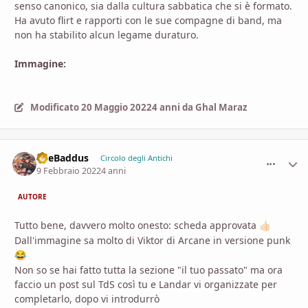
senso canonico, sia dalla cultura sabbatica che si è formato.
Ha avuto flirt e rapporti con le sue compagne di band, ma
non ha stabilito alcun legame duraturo.
Immagine:
Modificato
20 Maggio 2022
4 anni
da Ghal Maraz
TheBaddus
comment_
Stati
Circolo degli Antichi
9 Febbraio 2022
4 anni
AUTORE
Tutto bene, davvero molto onesto: scheda approvata
👍🏻
Dall'immagine sa molto di Viktor di Arcane in versione punk
😂
Non so se hai fatto tutta la sezione "il tuo passato" ma ora
faccio un post sul TdS così tu e Landar vi organizzate per
completarlo, dopo vi introdurrò