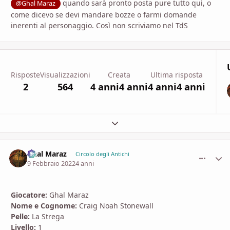
quando sarà pronto posta pure tutto qui, o
@Ghal Maraz
come dicevo se devi mandare bozze o farmi domande
inerenti al personaggio. Così non scriviamo nel TdS
Risposte
Visualizzazioni
Creata
Ultima risposta
2
564
4 anni
4 anni
4 anni
4 anni
Espandi panoramica del topic
Ghal Maraz
comment_
Stati
Circolo degli Antichi
9 Febbraio 2022
4 anni
Giocatore:
Ghal Maraz
Nome e Cognome:
Craig Noah Stonewall
Pelle:
La Strega
Livello:
1