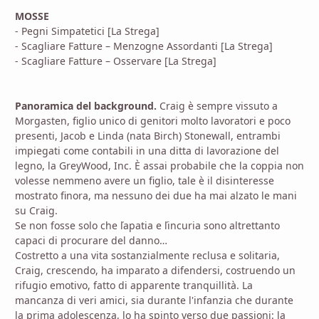
MOSSE
- Pegni Simpatetici [La Strega]
- Scagliare Fatture – Menzogne Assordanti [La Strega]
- Scagliare Fatture – Osservare [La Strega]
Panoramica del background.
Craig è sempre vissuto a
Morgasten, figlio unico di genitori molto lavoratori e poco
presenti, Jacob e Linda (nata Birch) Stonewall, entrambi
impiegati come contabili in una ditta di lavorazione del
legno, la GreyWood, Inc. È assai probabile che la coppia non
volesse nemmeno avere un figlio, tale è il disinteresse
mostrato finora, ma nessuno dei due ha mai alzato le mani
su Craig.
Se non fosse solo che ľapatia e ľincuria sono altrettanto
capaci di procurare del danno…
Costretto a una vita sostanzialmente reclusa e solitaria,
Craig, crescendo, ha imparato a difendersi, costruendo un
rifugio emotivo, fatto di apparente tranquillità. La
mancanza di veri amici, sia durante l'infanzia che durante
la prima adolescenza, lo ha spinto verso due passioni: la