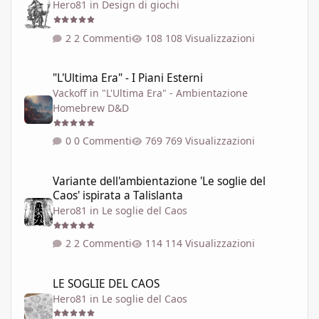
Hero81
in
Design di giochi
2 Commenti
108 Visualizzazioni
"L'Ultima Era" - I Piani Esterni
"L'Ultima Era" - I Piani Esterni
Vackoff
in
"L'Ultima Era" - Ambientazione
Homebrew D&D
0 Commenti
769 Visualizzazioni
Variante dell'ambientazione 'Le soglie del Caos' ispirata a Talisla
Variante dell'ambientazione 'Le soglie del
Caos' ispirata a Talislanta
Hero81
in
Le soglie del Caos
2 Commenti
114 Visualizzazioni
LE SOGLIE DEL CAOS
LE SOGLIE DEL CAOS
Hero81
in
Le soglie del Caos