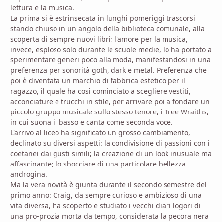
lettura e la musica.
La prima si è estrinsecata in lunghi pomeriggi trascorsi
stando chiuso in un angolo della biblioteca comunale, alla
scoperta di sempre nuovi libri; l'amore per la musica,
invece, esploso solo durante le scuole medie, lo ha portato a
sperimentare generi poco alla moda, manifestandosi in una
preferenza per sonorità goth, dark e metal. Preferenza che
poi è diventata un marchio di fabbrica estetico per il
ragazzo, il quale ha così cominciato a scegliere vestiti,
acconciature e trucchi in stile, per arrivare poi a fondare un
piccolo gruppo musicale sullo stesso tenore, i Tree Wraiths,
in cui suona il basso e canta come seconda voce.
L'arrivo al liceo ha significato un grosso cambiamento,
declinato su diversi aspetti: la condivisione di passioni con i
coetanei dai gusti simili; la creazione di un look inusuale ma
affascinante; lo sbocciare di una particolare bellezza
androgina.
Ma la vera novità è giunta durante il secondo semestre del
primo anno: Craig, da sempre curioso e ambizioso di una
vita diversa, ha scoperto e studiato i vecchi diari logori di
una pro-prozia morta da tempo, considerata la pecora nera