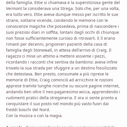
della famiglia. Ettie si chiamava e la superstiziosa gente del
Vermont la considerava una Strega. Solo che, per una volta,
era tutto vero. Ettie aveva dunque messo per iscritto le sue
strane, solitarie vicende, condendo le memorie con le
conoscenze magiche che possedeva, prima di nascondere i
suoi preziosi diari in soffita, lontani dagli occhi di chiunque
non fosse sufficientemente curioso di ritrovarli. E lì erano
rimasti per decenni, prigionieri pazienti della casa di
famiglia degli Stonewall, in attesa dell'arrivo di Craig. Il
ragazzo ci mise un attimo a mettere assieme i pezzi,
ricordando i racconti che sentiva da bambino: aveva infine
trovato la sua strada per sfuggire a un destino fossilizzato
che detestava. Ben presto, consumate a più riprese le
memorie di Ettie, Craig cominciò ad arricchire le nozioni
apprese tramite lunghe ricerche su oscure pagine internet,
andando ben oltre il neo-paganesimo wicca, apprendendo i
rudimenti pratici della stregoneria. E ora si sente pronto a
conquistare il suo posto nel mondo più vasto fuori dai
freddi boschi del Nord.
Con la musica o con la magia.