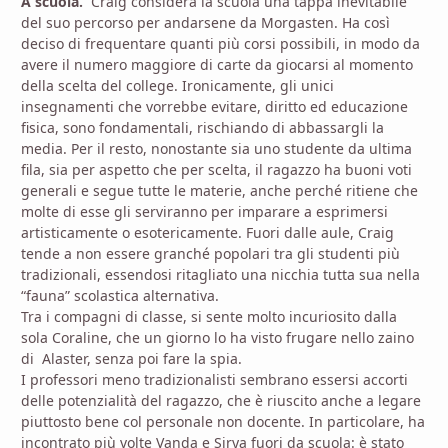
A scuola.
Craig considera la scuola una tappa inevitabile
del suo percorso per andarsene da Morgasten. Ha così
deciso di frequentare quanti più corsi possibili, in modo da
avere il numero maggiore di carte da giocarsi al momento
della scelta del college. Ironicamente, gli unici
insegnamenti che vorrebbe evitare, diritto ed educazione
fisica, sono fondamentali, rischiando di abbassargli la
media. Per il resto, nonostante sia uno studente da ultima
fila, sia per aspetto che per scelta, il ragazzo ha buoni voti
generali e segue tutte le materie, anche perché ritiene che
molte di esse gli serviranno per imparare a esprimersi
artisticamente o esotericamente. Fuori dalle aule, Craig
tende a non essere granché popolari tra gli studenti più
tradizionali, essendosi ritagliato una nicchia tutta sua nella
“fauna” scolastica alternativa.
Tra i compagni di classe, si sente molto incuriosito dalla
sola Coraline, che un giorno lo ha visto frugare nello zaino
di Alaster, senza poi fare la spia.
I professori meno tradizionalisti sembrano essersi accorti
delle potenzialità del ragazzo, che è riuscito anche a legare
piuttosto bene col personale non docente. In particolare, ha
incontrato più volte Vanda e Sirya fuori da scuola: è stato