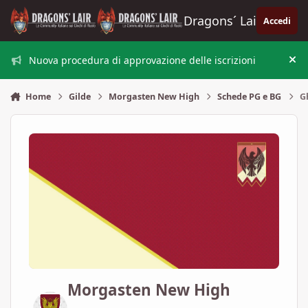
Vai al contenuto
Dragons´ Lair
Accedi
Nuova procedura di approvazione delle iscrizioni
Nas
Home
Gilde
Morgasten New High
Schede PG e BG
G
Morgasten New High