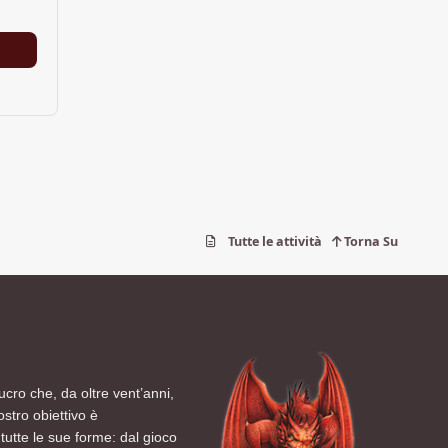
Tutte le attività
Torna Su
ucro che, da oltre vent’anni,
ostro obiettivo è
tutte le sue forme: dal gioco