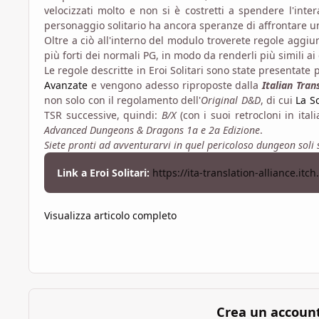
velocizzati molto e non si è costretti a spendere l'in
personaggio solitario ha ancora speranze di affrontare u
Oltre a ciò all'interno del modulo troverete regole aggiu
più forti dei normali PG, in modo da renderli più simili a
Le regole descritte in Eroi Solitari sono state presentate 
Avanzate
e vengono adesso riproposte dalla
Italian Tran
non solo con il regolamento dell'
Original D&D
, di cui
La S
TSR successive, quindi:
B/X
(con i suoi retrocloni in ita
Advanced Dungeons & Dragons 1a e 2a Edizione
.
Siete pronti ad avventurarvi in quel pericoloso dungeon soli s
Link a Eroi Solitari:
https://ita-translation-alliance.itch.
Visualizza articolo completo
Crea un accoun