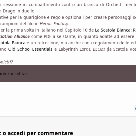
tera sessione in combattimento contro un branco di Orchetti men
n Drago in duello.
ntive per la guarigione e regole opzionali per creare personaggi so
i campioni del filone
Heroic Fantasy
.
per la prima volta in italiano nel Capitolo 10 de
La Scatola Bianca: 
slation Alliance
come PDF a se stante, in quanto adatte ad essere
catola Bianca
è un retroclone, ma anche con i regolamenti delle ed
liano
Old School Essentials
e Labyrinth Lord),
BECMI
(la Scatola Ro
oletti?
io/eroi-solitari
t o accedi per commentare