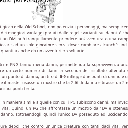
e di gioco della Old School, non potenzia i personaggi, ma semplic
 dei maggiori vantaggi portati dalle regole varianti sui danni è c
ndi un DM può tranquillamente prendere un'avventura o una cam
ocare ad un solo giocatore senza dover cambiare alcunché, incl
 quantità anche da un avventuriero solitario.
ostri e PNG fanno meno danni, permettendo la sopravvivenza anc
bire un certo numero di danni a seconda del risultato ottenuto 
e un punto di danno, un tiro di
6-9
infligge due punti di danno e u
e il master usasse un mostro che fa 2d6 di danno e tirasse un 2 
 suoi punti ferita.
 in maniera simile a quelle con cui i PG subiscono danni, ma inve
di vita. Quindi un PG che affrontasse un mostro da 1DV e ottene
i danno, sottraendogli quindi l'unico DV posseduto ed uccidendo
ure deboli che contro un'unica creatura con tanti dadi vita, v