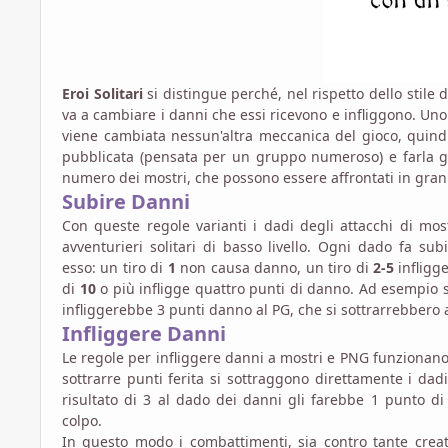
Eroi Solitari
si distingue perché, nel rispetto dello stil
va a cambiare i danni che essi ricevono e infliggono. Uno
viene cambiata nessun'altra meccanica del gioco, qui
pubblicata (pensata per un gruppo numeroso) e farla gi
numero dei mostri, che possono essere affrontati in gran
Subire Danni
Con queste regole varianti i dadi degli attacchi di m
avventurieri solitari di basso livello. Ogni dado fa su
esso: un tiro di
1
non causa danno, un tiro di
2-5
infligg
di
10
o più infligge quattro punti di danno. Ad esempio s
infliggerebbe 3 punti danno al PG, che si sottrarrebbero ai
Infliggere Danni
Le regole per infliggere danni a mostri e PNG funzionano
sottrarre punti ferita si sottraggono direttamente i da
risultato di 3 al dado dei danni gli farebbe 1 punto d
colpo.
In questo modo i combattimenti, sia contro tante creat