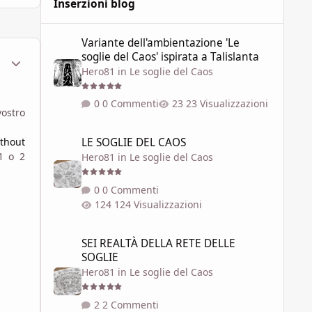
Inserzioni blog
Variante dell'ambientazione 'Le soglie del Caos' ispirata a 
Variante dell'ambientazione 'Le
soglie del Caos' ispirata a Talislanta
ment_1790226
Statistiche Autore
Hero81
in
Le soglie del Caos
0 Commenti
23 Visualizzazioni
vostro
LE SOGLIE DEL CAOS
thout
LE SOGLIE DEL CAOS
1 o 2
Hero81
in
Le soglie del Caos
0 Commenti
124 Visualizzazioni
SEI REALTÀ DELLA RETE DELLE SOGLIE
SEI REALTÀ DELLA RETE DELLE
SOGLIE
Hero81
in
Le soglie del Caos
2 Commenti