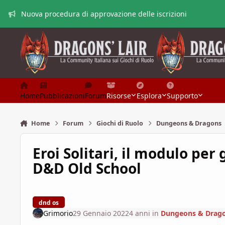
Vai al contenuto
Nuova procedura di approvazione delle iscrizioni
Home
Pubblicazioni
Forum
Risorse
Esplora
Supporto
Home
Forum
Giochi di Ruolo
Dungeons & Dragons
Eroi Solitari, il modulo per 
D&D Old School
dnd os
Grimorio
29 Gennaio 2022
4 anni
in
Dungeons & Drag