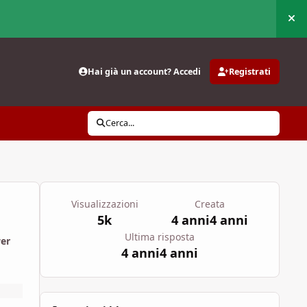
Nas
Hai già un account? Accedi
Registrati
Cerca...
Visualizzazioni
Creata
5k
4 anni
4 anni
Ultima risposta
wer
4 anni
4 anni