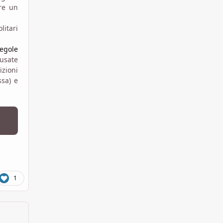
tre un
litari
Regole
 usate
izioni
ssa) e
1