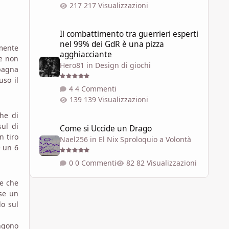
217 Visualizzazioni
Il combattimento tra guerrieri esperti nel 99% dei GdR è 
Il combattimento tra guerrieri esperti
nel 99% dei GdR è una pizza
emente
agghiacciante
he non
Hero81
in
Design di giochi
pagna
uso il
4 Commenti
139 Visualizzazioni
he di
Come si Uccide un Drago
sul di
Come si Uccide un Drago
n tiro
Nael256
in
El Nix Sproloquio a Volontà
e un 6
0 Commenti
82 Visualizzazioni
ce che
sse un
lo sul
engono