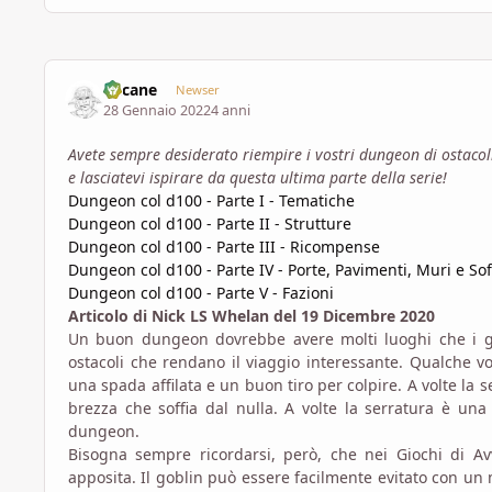
Lucane
Newser
28 Gennaio 2022
4 anni
Avete sempre desiderato riempire i vostri dungeon di ostacoli
e lasciatevi ispirare da questa ultima parte della serie!
Dungeon col d100 - Parte I - Tematiche
Dungeon col d100 - Parte II - Strutture
Dungeon col d100 - Parte III - Ricompense
Dungeon col d100 - Parte IV - Porte, Pavimenti, Muri e Soff
Dungeon col d100 - Parte V - Fazioni
Articolo di Nick LS Whelan del 19 Dicembre 2020
Un buon dungeon dovrebbe avere molti luoghi che i gio
ostacoli che rendano il viaggio interessante. Qualche vo
una spada affilata e un buon tiro per colpire. A volte la 
brezza che soffia dal nulla. A volte la serratura è una
dungeon.
Bisogna sempre ricordarsi, però, che nei Giochi di A
apposita. Il goblin può essere facilmente evitato con un m