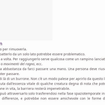
n
po per rimuoverla.
bbatterlo da un solo lato potrebbe essere problematico.
tto a volta. Per raggiungerlo serve qualcosa come un rampino lancia
o
movimenti del ragno
, ecc.
rga abbastanza da farci passare una mano. Una persona deve rius
oter passare.
di là di un burrone. Non c'è un modo palese per aprirlo da questo l
nuta dall'essenza vitale di qualche creatura degna di nota che po
e in vita, la barriera resterà impenetrabile.
i può attraversarlo solo trasferendosi nella fase spaziotemporale in 
e differenze, e potrebbe non essere amichevole con le forme di