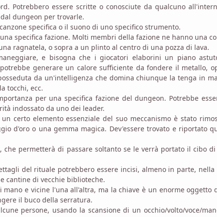
. Potrebbero essere scritte o conosciute da qualcuno all'inter
 dal dungeon per trovarle.
canzone specifica o il suono di uno specifico strumento.
da una specifica fazione. Molti membri della fazione ne hanno una c
 una ragnatela, o sopra a un plinto al centro di una pozza di lava.
 maneggiare, e bisogna che i giocatori elaborini un piano astut
e potrebbe generare un calore sufficiente da fondere il metallo, 
posseduta da un'intelligenza che domina chiunque la tenga in m
 tocchi, ecc.
importanza per una specifica fazione del dungeon. Potrebbe ess
orità indossato da uno dei leader.
 un certo elemento essenziale del suo meccanismo è stato rimos
gio d'oro o una gemma magica. Dev'essere trovato e riportato q
, che permetterà di passare soltanto se le verrà portato il cibo di
ettagli del rituale potrebbero essere incisi, almeno in parte, nella
e cantine di vecchie biblioteche.
i mano e vicine l'una all'altra, ma la chiave è un enorme oggetto 
ngere il buco della serratura.
alcune persone, usando la scansione di un occhio/volto/voce/ma