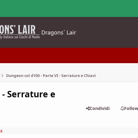
Dragons´ Lair
Dungeon col d100 - Parte VI - Serrature e Chiavi
 - Serrature e
Condividi
Follo
s