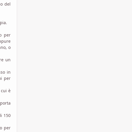
no del
opia.
o per
oppure
ano, o
ere un
so in
ui per
 cui è
 porta
di 150
no per