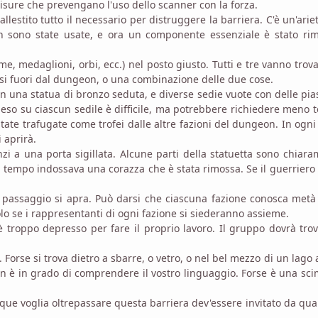
isure che prevengano l'uso dello scanner con la forza.
estito tutto il necessario per distruggere la barriera. C'è un'arie
 sono state usate, e ora un componente essenziale è stato rim
e, medaglioni, orbi, ecc.) nel posto giusto. Tutti e tre vanno trova
i fuori dal dungeon, o una combinazione delle due cose.
con una statua di bronzo seduta, e diverse sedie vuote con delle pia
peso su ciascun sedile è difficile, ma potrebbere richiedere meno
tate trafugate come trofei dalle altre fazioni del dungeon. In ogni
i aprirà.
zi a una porta sigillata. Alcune parti della statuetta sono chiar
 tempo indossava una corazza che è stata rimossa. Se il guerriero
il passaggio si apra. Può darsi che ciascuna fazione conosca metà
olo se i rappresentanti di ogni fazione si siederanno assieme.
 troppo depresso per fare il proprio lavoro. Il gruppo dovrà trov
. Forse si trova dietro a sbarre, o vetro, o nel bel mezzo di un lago 
on è in grado di comprendere il vostro linguaggio. Forse è una sc
nque voglia oltrepassare questa barriera dev'essere invitato da qu