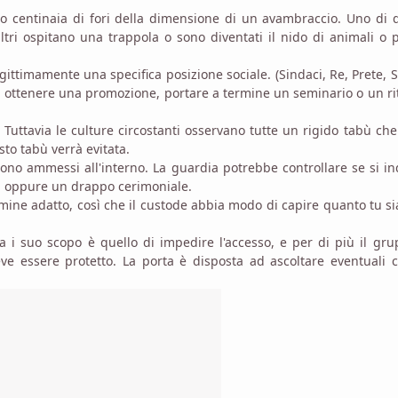
o centinaia di fori della dimensione di un avambraccio. Uno di 
ltri ospitano una trappola o sono diventati il nido di animali o 
gittimamente una specifica posizione sociale. (Sindaci, Re, Prete, 
e, ottenere una promozione, portare a termine un seminario o un ri
Tuttavia le culture circostanti osservano tutte un rigido tabù che
to tabù verrà evitata.
sono ammessi all'interno. La guardia potrebbe controllare se si i
, oppure un drappo cerimoniale.
ine adatto, così che il custode abbia modo di capire quanto tu s
ta i suo scopo è quello di impedire l'accesso, e per di più il gr
ve essere protetto. La porta è disposta ad ascoltare eventuali 