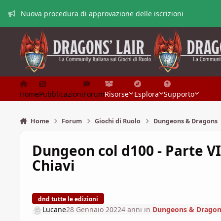
Vai al contenuto
Nuova procedura di approvazione delle iscrizioni
Home
Pubblicazioni
Forum
Risorse
Esplora
Supporto
Home
Forum
Giochi di Ruolo
Dungeons & Dragons
Dungeon col d100 - Parte VI
Chiavi
dnd tutte le edizioni
Lucane
28 Gennaio 2022
4 anni
in
Dungeons & Dragon