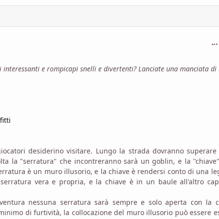
com
 interessanti e rompicapi snelli e divertenti? Lanciate una manciata di
itti
catori desiderino visitare. Lungo la strada dovranno superare 
lta la "serratura" che incontreranno sarà un goblin, e la "chiave
serratura è un muro illusorio, e la chiave è rendersi conto di una l
 serratura vera e propria, e la chiave è in un baule all'altro ca
vventura nessuna serratura sarà sempre e solo aperta con la c
inimo di furtività, la collocazione del muro illusorio può essere e