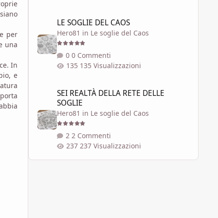
roprie
 siano
LE SOGLIE DEL CAOS
LE SOGLIE DEL CAOS
Hero81
in
Le soglie del Caos
e per
re una
0 Commenti
ce. In
135 Visualizzazioni
pio, e
SEI REALTÀ DELLA RETE DELLE SOGLIE
watura
SEI REALTÀ DELLA RETE DELLE
 porta
SOGLIE
 abbia
Hero81
in
Le soglie del Caos
2 Commenti
237 Visualizzazioni