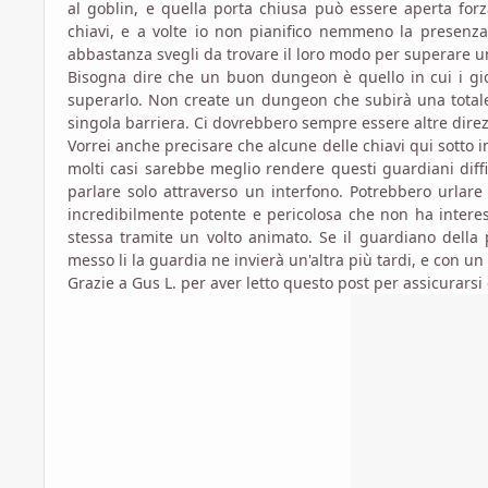
al goblin, e quella porta chiusa può essere aperta for
chiavi, e a volte io non pianifico nemmeno la presenza
abbastanza svegli da trovare il loro modo per superare u
Bisogna dire che un buon dungeon è quello in cui i gi
superarlo. Non create un dungeon che subirà una totale 
singola barriera. Ci dovrebbero sempre essere altre direz
Vorrei anche precisare che alcune delle chiavi qui sotto i
molti casi sarebbe meglio rendere questi guardiani diff
parlare solo attraverso un interfono. Potrebbero urlare
incredibilmente potente e pericolosa che non ha interes
stessa tramite un volto animato. Se il guardiano della 
messo li la guardia ne invierà un'altra più tardi, e con u
Grazie a Gus L. per aver letto questo post per assicurars