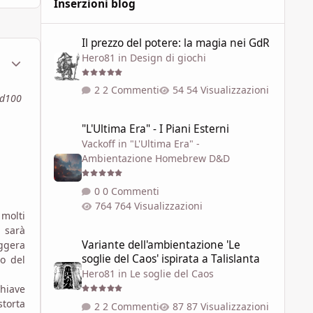
Inserzioni blog
Il prezzo del potere: la magia nei GdR
Il prezzo del potere: la magia nei GdR
Hero81
in
Design di giochi
ment_1790010
Statistiche Autore
2 Commenti
54 Visualizzazioni
 d100
"L'Ultima Era" - I Piani Esterni
"L'Ultima Era" - I Piani Esterni
Vackoff
in
"L'Ultima Era" -
Ambientazione Homebrew D&D
0 Commenti
764 Visualizzazioni
molti
" sarà
Variante dell'ambientazione 'Le soglie del Caos' ispirata a 
Variante dell'ambientazione 'Le
eggera
soglie del Caos' ispirata a Talislanta
po del
Hero81
in
Le soglie del Caos
hiave
storta
2 Commenti
87 Visualizzazioni