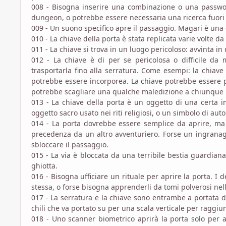
008 - Bisogna inserire una combinazione o una password
dungeon, o potrebbe essere necessaria una ricerca fuori
009 - Un suono specifico apre il passaggio. Magari è una 
010 - La chiave della porta è stata replicata varie volte 
011 - La chiave si trova in un luogo pericoloso: avvinta in
012 - La chiave è di per se pericolosa o difficile da
trasportarla fino alla serratura. Come esempi: la chiav
potrebbe essere incorporea. La chiave potrebbe essere 
potrebbe scagliare una qualche maledizione a chiunque la
013 - La chiave della porta è un oggetto di una certa 
oggetto sacro usato nei riti religiosi, o un simbolo di aut
014 - La porta dovrebbe essere semplice da aprire, ma
precedenza da un altro avventuriero. Forse un ingranag
sbloccare il passaggio.
015 - La via è bloccata da una terribile bestia guardiana
ghiotta.
016 - Bisogna ufficiare un rituale per aprire la porta. I d
stessa, o forse bisogna apprenderli da tomi polverosi nell
017 - La serratura e la chiave sono entrambe a portata d
chili che va portato su per una scala verticale per raggiu
018 - Uno scanner biometrico aprirà la porta solo per 