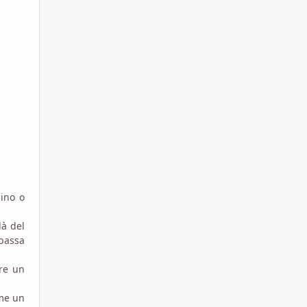
bino o
là del
 bassa
are un
ome un