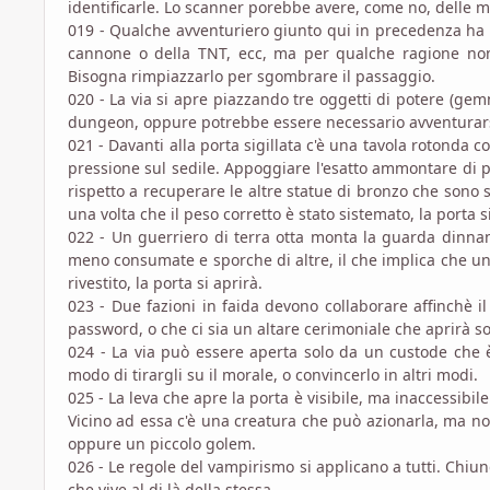
identificarle. Lo scanner porebbe avere, come no, delle m
019 - Qualche avventuriero giunto qui in precedenza ha all
cannone o della TNT, ecc, ma per qualche ragione non
Bisogna rimpiazzarlo per sgombrare il passaggio.
020 - La via si apre piazzando tre oggetti di potere (gemm
dungeon, oppure potrebbe essere necessario avventurars
021 - Davanti alla porta sigillata c'è una tavola rotonda 
pressione sul sedile. Appoggiare l'esatto ammontare di 
rispetto a recuperare le altre statue di bronzo che sono s
una volta che il peso corretto è stato sistemato, la porta s
022 - Un guerriero di terra otta monta la guarda dinnan
meno consumate e sporche di altre, il che implica che un
rivestito, la porta si aprirà.
023 - Due fazioni in faida devono collaborare affinchè 
password, o che ci sia un altare cerimoniale che aprirà s
024 - La via può essere aperta solo da un custode che è
modo di tirargli su il morale, o convincerlo in altri modi.
025 - La leva che apre la porta è visibile, ma inaccessibile
Vicino ad essa c'è una creatura che può azionarla, ma n
oppure un piccolo golem.
026 - Le regole del vampirismo si applicano a tutti. Chiu
che vive al di là della stessa.