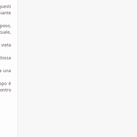
questi
piante
Sposo,
tuale,
 vieta
ndossa
ia una
uppo è
contro