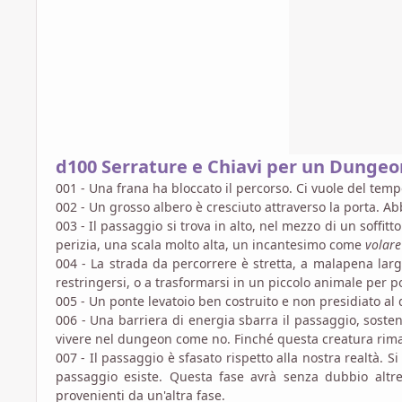
d100 Serrature e Chiavi per un Dungeo
001 - Una frana ha bloccato il percorso. Ci vuole del tem
002 - Un grosso albero è cresciuto attraverso la porta. A
003 - Il passaggio si trova in alto, nel mezzo di un soffi
perizia, una scala molto alta, un incantesimo come
volare
004 - La strada da percorrere è stretta, a malapena la
restringersi, o a trasformarsi in un piccolo animale per p
005 - Un ponte levatoio ben costruito e non presidiato al 
006 - Una barriera di energia sbarra il passaggio, soste
vivere nel dungeon come no. Finché questa creatura riman
007 - Il passaggio è sfasato rispetto alla nostra realtà. S
passaggio esiste. Questa fase avrà senza dubbio altr
provenienti da un'altra fase.