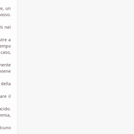
te, un
osso.
ti nel
stre a
 tempo
 caso,
amente
 viene
 della
are il
acido.
immia,
alcuno