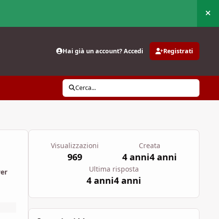
Nas
Hai già un account? Accedi
Registrati
Cerca...
Visualizzazioni
Creata
969
4 anni
4 anni
Ultima risposta
wer
4 anni
4 anni