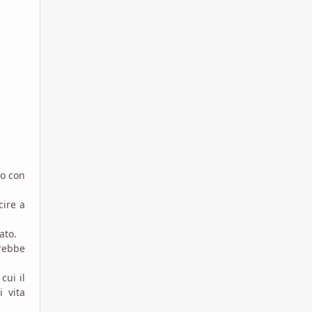
to con
cire a
ato.
trebbe
cui il
 vita