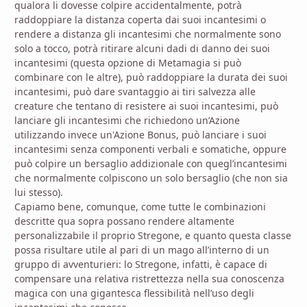
qualora li dovesse colpire accidentalmente, potrà
raddoppiare la distanza coperta dai suoi incantesimi o
rendere a distanza gli incantesimi che normalmente sono
solo a tocco, potrà ritirare alcuni dadi di danno dei suoi
incantesimi (questa opzione di Metamagia si può
combinare con le altre), può raddoppiare la durata dei suoi
incantesimi, può dare svantaggio ai tiri salvezza alle
creature che tentano di resistere ai suoi incantesimi, può
lanciare gli incantesimi che richiedono un’Azione
utilizzando invece un'Azione Bonus, può lanciare i suoi
incantesimi senza componenti verbali e somatiche, oppure
può colpire un bersaglio addizionale con quegl’incantesimi
che normalmente colpiscono un solo bersaglio (che non sia
lui stesso).
Capiamo bene, comunque, come tutte le combinazioni
descritte qua sopra possano rendere altamente
personalizzabile il proprio Stregone, e quanto questa classe
possa risultare utile al pari di un mago all’interno di un
gruppo di avventurieri: lo Stregone, infatti, è capace di
compensare una relativa ristrettezza nella sua conoscenza
magica con una gigantesca flessibilità nell’uso degli