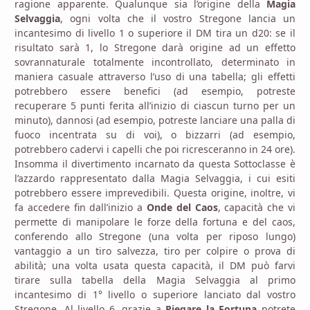
ragione apparente. Qualunque sia l’origine della
Magia
Selvaggia
, ogni volta che il vostro Stregone lancia un
incantesimo di livello 1 o superiore il DM tira un d20: se il
risultato sarà 1, lo Stregone darà origine ad un effetto
sovrannaturale totalmente incontrollato, determinato in
maniera casuale attraverso l’uso di una tabella; gli effetti
potrebbero essere benefici (ad esempio, potreste
recuperare 5 punti ferita all’inizio di ciascun turno per un
minuto), dannosi (ad esempio, potreste lanciare una palla di
fuoco incentrata su di voi), o bizzarri (ad esempio,
potrebbero cadervi i capelli che poi ricresceranno in 24 ore).
Insomma il divertimento incarnato da questa Sottoclasse è
l’azzardo rappresentato dalla Magia Selvaggia, i cui esiti
potrebbero essere imprevedibili. Questa origine, inoltre, vi
fa accedere fin dall’inizio a
Onde del Caos
, capacità che vi
permette di manipolare le forze della fortuna e del caos,
conferendo allo Stregone (una volta per riposo lungo)
vantaggio a un tiro salvezza, tiro per colpire o prova di
abilità; una volta usata questa capacità, il DM può farvi
tirare sulla tabella della Magia Selvaggia al primo
incantesimo di 1° livello o superiore lanciato dal vostro
Stregone. Al livello 6, grazie a
Piegare la Fortuna
potrete