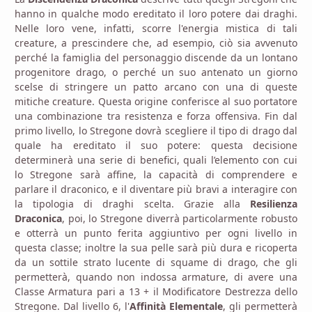
hanno in qualche modo ereditato il loro potere dai draghi.
Nelle loro vene, infatti, scorre l'energia mistica di tali
creature, a prescindere che, ad esempio, ciò sia avvenuto
perché la famiglia del personaggio discende da un lontano
progenitore drago, o perché un suo antenato un giorno
scelse di stringere un patto arcano con una di queste
mitiche creature. Questa origine conferisce al suo portatore
una combinazione tra resistenza e forza offensiva. Fin dal
primo livello, lo Stregone dovrà scegliere il tipo di drago dal
quale ha ereditato il suo potere: questa decisione
determinerà una serie di benefici, quali l’elemento con cui
lo Stregone sarà affine, la capacità di comprendere e
parlare il draconico, e il diventare più bravi a interagire con
la tipologia di draghi scelta. Grazie alla
Resilienza
Draconica
, poi, lo Stregone diverrà particolarmente robusto
e otterrà un punto ferita aggiuntivo per ogni livello in
questa classe; inoltre la sua pelle sarà più dura e ricoperta
da un sottile strato lucente di squame di drago, che gli
permetterà, quando non indossa armature, di avere una
Classe Armatura pari a 13 + il Modificatore Destrezza dello
Stregone. Dal livello 6, l'
Affinità Elementale
, gli permetterà