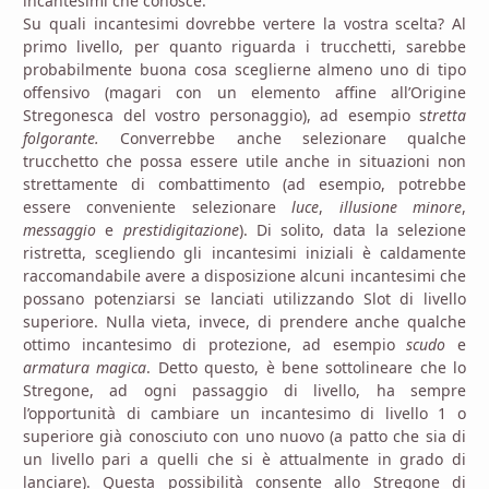
incantesimi che conosce.
Su quali incantesimi dovrebbe vertere la vostra scelta? Al
primo livello, per quanto riguarda i trucchetti, sarebbe
probabilmente buona cosa sceglierne almeno uno di tipo
offensivo (magari con un elemento affine all’Origine
Stregonesca del vostro personaggio), ad esempio s
tretta
folgorante.
Converrebbe anche selezionare qualche
trucchetto che possa essere utile anche in situazioni non
strettamente di combattimento (ad esempio, potrebbe
essere conveniente selezionare
luce
,
illusione minore
,
messaggio
e
prestidigitazione
). Di solito, data la selezione
ristretta, scegliendo gli incantesimi iniziali è caldamente
raccomandabile avere a disposizione alcuni incantesimi che
possano potenziarsi se lanciati utilizzando Slot di livello
superiore. Nulla vieta, invece, di prendere anche qualche
ottimo incantesimo di protezione, ad esempio
scudo
e
armatura magica
. Detto questo, è bene sottolineare che lo
Stregone, ad ogni passaggio di livello, ha sempre
l’opportunità di cambiare un incantesimo di livello 1 o
superiore già conosciuto con uno nuovo (a patto che sia di
un livello pari a quelli che si è attualmente in grado di
lanciare). Questa possibilità consente allo Stregone di