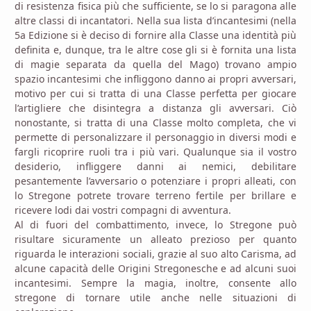
di resistenza fisica più che sufficiente, se lo si paragona alle
altre classi di incantatori. Nella sua lista d’incantesimi (nella
5a Edizione si è deciso di fornire alla Classe una identità più
definita e, dunque, tra le altre cose gli si è fornita una lista
di magie separata da quella del Mago) trovano ampio
spazio incantesimi che infliggono danno ai propri avversari,
motivo per cui si tratta di una Classe perfetta per giocare
l’artigliere che disintegra a distanza gli avversari. Ciò
nonostante, si tratta di una Classe molto completa, che vi
permette di personalizzare il personaggio in diversi modi e
fargli ricoprire ruoli tra i più vari. Qualunque sia il vostro
desiderio, infliggere danni ai nemici, debilitare
pesantemente l’avversario o potenziare i propri alleati, con
lo Stregone potrete trovare terreno fertile per brillare e
ricevere lodi dai vostri compagni di avventura.
Al di fuori del combattimento, invece, lo Stregone può
risultare sicuramente un alleato prezioso per quanto
riguarda le interazioni sociali, grazie al suo alto Carisma, ad
alcune capacità delle Origini Stregonesche e ad alcuni suoi
incantesimi. Sempre la magia, inoltre, consente allo
stregone di tornare utile anche nelle situazioni di