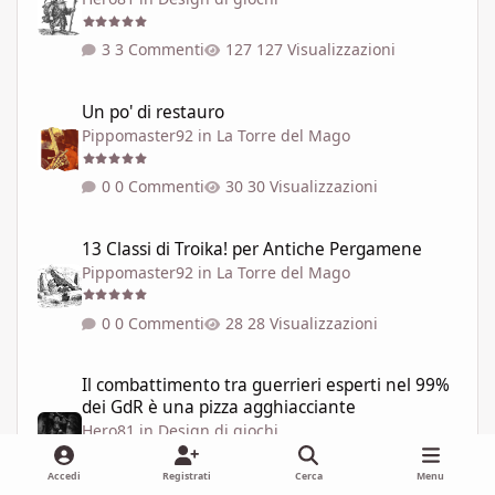
3 Commenti
127 Visualizzazioni
Un po' di restauro
Un po' di restauro
Pippomaster92
in
La Torre del Mago
0 Commenti
30 Visualizzazioni
13 Classi di Troika! per Antiche Pergamene
13 Classi di Troika! per Antiche Pergamene
Pippomaster92
in
La Torre del Mago
0 Commenti
28 Visualizzazioni
Il combattimento tra guerrieri esperti nel 99% dei GdR è una pi
Il combattimento tra guerrieri esperti nel 99%
dei GdR è una pizza agghiacciante
Hero81
in
Design di giochi
Accedi
Registrati
Cerca
Menu
6 Commenti
257 Visualizzazioni