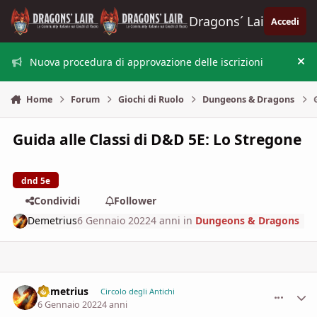
Vai al contenuto
Dragons´ Lair
Accedi
Nuova procedura di approvazione delle iscrizioni
Nas
Home
Forum
Giochi di Ruolo
Dungeons & Dragons
Guida alle Classi di D&D 5E: Lo Stregone
dnd 5e
Condividi
Follower
Demetrius
6 Gennaio 2022
4 anni
in
Dungeons & Dragons
Demetrius
comment_
Stati
Circolo degli Antichi
6 Gennaio 2022
4 anni