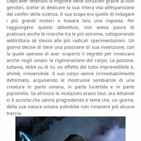
Dopo aver ottenuto la migliore delle istruzioni grazie ai suoi
genitori, scelse di dedicare la sua intera vita all’espansione
dei confini della scienza. Il suo scopo era quello di indagare
i più grandi misteri e trovare loro una risposta. Per
raggiungere questo obbiettivo, non aveva paura di
praticare anche le ricerche tra le più estreme, sottoponendo
addirittura sé stesso alle più radicali sperimentazioni. Un
giorno decise di bere una posizione di sua invenzione, con
la quale sperava di aver scoperto il segreto per innescare
anche negli umani la rigenerazione del corpo. La pozione,
tuttavia, ebbe su di lui un effetto del tutto imprevedibile e,
ahimè, irreversibile. Il suo corpo venne irrimediabilmente
deformato, acquisendo le mostruose sembianze di una
creatura in parte umana, in parte lucertola e in parte
pipistrello. Se all’inizio le mutazioni erano lievi, ora Athaniel
si è accorto che vanno progredendo e teme che, un giorno,
della sua natura umana potrebbe non rimanere più alcuna
traccia.