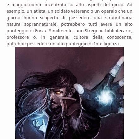
e maggiormente incentrato su altri aspetti del gioco. Ad
esempio, un atleta, un soldato veterano o un operaio che un
giorno hanno scoperto di possedere una straordinaria
natura soprannaturale, potrebbero tutti avere un alto
punteggio di Forza. Similmente, uno Stregone bibliotecario,
professore o, in generale, cultore della conoscenza,
potrebbe possedere un alto punteggio di Intelligenza.