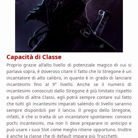
Capacità di Classe
Proprio grazie all’alto livello di potenziale magico di cui si
parlava sopra, è doveroso citare il fatto che lo Stregone è un
incantatore di alto calibro, in quanto è in grado di lanciare
incantesimi fino al 9° livello. Anche se il numero di
incantesimi conosciuti dallo Stregone è più limitato rispetto
a quello di altre Classi, egli potrà sempre contare sul fatto
che tutti gli incantesimi imparati salendo di livello saranno
sempre disponibili per il lancio. Il pregio dello Stregone,
infatti, è che si tratta di un incantatore spontaneo: conosce
pochi incantesimi, ma non li deve preparare in anticipo e
può usare i suoi Slot come meglio ritiene opportuno. Inoltre
è anche la classe che di default impara più Trucchetti.