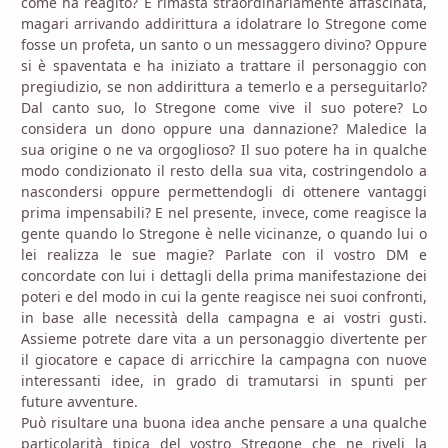
come ha reagito? È rimasta straordinariamente affascinata,
magari arrivando addirittura a idolatrare lo Stregone come
fosse un profeta, un santo o un messaggero divino? Oppure
si è spaventata e ha iniziato a trattare il personaggio con
pregiudizio, se non addirittura a temerlo e a perseguitarlo?
Dal canto suo, lo Stregone come vive il suo potere? Lo
considera un dono oppure una dannazione? Maledice la
sua origine o ne va orgoglioso? Il suo potere ha in qualche
modo condizionato il resto della sua vita, costringendolo a
nascondersi oppure permettendogli di ottenere vantaggi
prima impensabili? E nel presente, invece, come reagisce la
gente quando lo Stregone è nelle vicinanze, o quando lui o
lei realizza le sue magie? Parlate con il vostro DM e
concordate con lui i dettagli della prima manifestazione dei
poteri e del modo in cui la gente reagisce nei suoi confronti,
in base alle necessità della campagna e ai vostri gusti.
Assieme potrete dare vita a un personaggio divertente per
il giocatore e capace di arricchire la campagna con nuove
interessanti idee, in grado di tramutarsi in spunti per
future avventure.
Può risultare una buona idea anche pensare a una qualche
particolarità tipica del vostro Stregone che ne riveli la