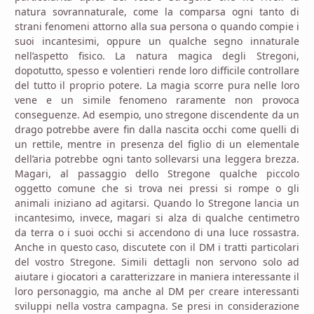
natura sovrannaturale, come la comparsa ogni tanto di
strani fenomeni attorno alla sua persona o quando compie i
suoi incantesimi, oppure un qualche segno innaturale
nell’aspetto fisico. La natura magica degli Stregoni,
dopotutto, spesso e volentieri rende loro difficile controllare
del tutto il proprio potere. La magia scorre pura nelle loro
vene e un simile fenomeno raramente non provoca
conseguenze. Ad esempio, uno stregone discendente da un
drago potrebbe avere fin dalla nascita occhi come quelli di
un rettile, mentre in presenza del figlio di un elementale
dell’aria potrebbe ogni tanto sollevarsi una leggera brezza.
Magari, al passaggio dello Stregone qualche piccolo
oggetto comune che si trova nei pressi si rompe o gli
animali iniziano ad agitarsi. Quando lo Stregone lancia un
incantesimo, invece, magari si alza di qualche centimetro
da terra o i suoi occhi si accendono di una luce rossastra.
Anche in questo caso, discutete con il DM i tratti particolari
del vostro Stregone. Simili dettagli non servono solo ad
aiutare i giocatori a caratterizzare in maniera interessante il
loro personaggio, ma anche al DM per creare interessanti
sviluppi nella vostra campagna. Se presi in considerazione