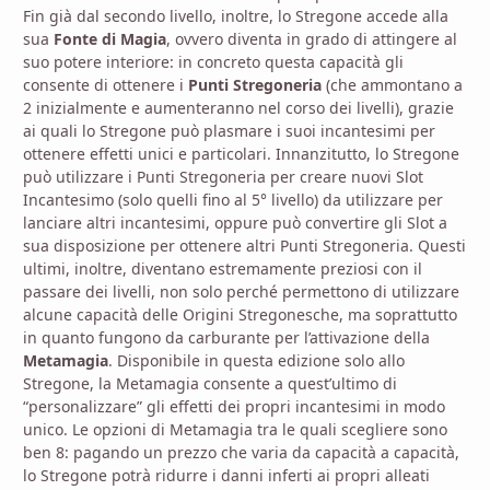
Fin già dal secondo livello, inoltre, lo Stregone accede alla
sua
Fonte di Magia
, ovvero diventa in grado di attingere al
suo potere interiore: in concreto questa capacità gli
consente di ottenere i
Punti Stregoneria
(che ammontano a
2 inizialmente e aumenteranno nel corso dei livelli), grazie
ai quali lo Stregone può plasmare i suoi incantesimi per
ottenere effetti unici e particolari. Innanzitutto, lo Stregone
può utilizzare i Punti Stregoneria per creare nuovi Slot
Incantesimo (solo quelli fino al 5° livello) da utilizzare per
lanciare altri incantesimi, oppure può convertire gli Slot a
sua disposizione per ottenere altri Punti Stregoneria. Questi
ultimi, inoltre, diventano estremamente preziosi con il
passare dei livelli, non solo perché permettono di utilizzare
alcune capacità delle Origini Stregonesche, ma soprattutto
in quanto fungono da carburante per l’attivazione della
Metamagia
. Disponibile in questa edizione solo allo
Stregone, la Metamagia consente a quest’ultimo di
“personalizzare” gli effetti dei propri incantesimi in modo
unico. Le opzioni di Metamagia tra le quali scegliere sono
ben 8: pagando un prezzo che varia da capacità a capacità,
lo Stregone potrà ridurre i danni inferti ai propri alleati