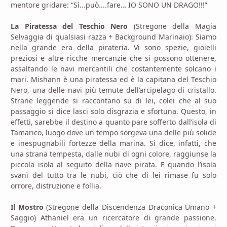
mentore gridare: “Sì...può....fare… IO SONO UN DRAGO!!!”
La Piratessa del Teschio Nero
(Stregone della Magia
Selvaggia di qualsiasi razza + Background Marinaio): Siamo
nella grande era della pirateria. Vi sono spezie, gioielli
preziosi e altre ricche mercanzie che si possono ottenere,
assaltando le navi mercantili che costantemente solcano i
mari. Mishann è una piratessa ed è la capitana del Teschio
Nero, una delle navi più temute dell’arcipelago di cristallo.
Strane leggende si raccontano su di lei, colei che al suo
passaggio si dice lasci solo disgrazia e sfortuna. Questo, in
effetti, sarebbe il destino a quanto pare sofferto dall’isola di
Tamarico, luogo dove un tempo sorgeva una delle più solide
e inespugnabili fortezze della marina. Si dice, infatti, che
una strana tempesta, dalle nubi di ogni colore, raggiunse la
piccola isola al seguito della nave pirata. E quando l’isola
svanì del tutto tra le nubi, ciò che di lei rimase fu solo
orrore, distruzione e follia.
Il Mostro
(Stregone della Discendenza Draconica Umano +
Saggio) Athaniel era un ricercatore di grande passione.