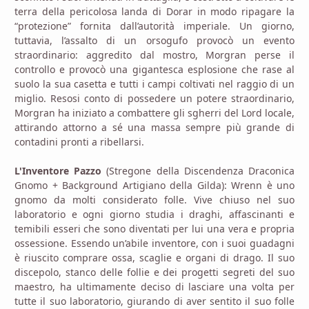
terra della pericolosa landa di Dorar in modo ripagare la
“protezione” fornita dall’autorità imperiale. Un giorno,
tuttavia, l’assalto di un orsogufo provocò un evento
straordinario: aggredito dal mostro, Morgran perse il
controllo e provocò una gigantesca esplosione che rase al
suolo la sua casetta e tutti i campi coltivati nel raggio di un
miglio. Resosi conto di possedere un potere straordinario,
Morgran ha iniziato a combattere gli sgherri del Lord locale,
attirando attorno a sé una massa sempre più grande di
contadini pronti a ribellarsi.
L'Inventore Pazzo
(Stregone della Discendenza Draconica
Gnomo + Background Artigiano della Gilda): Wrenn è uno
gnomo da molti considerato folle. Vive chiuso nel suo
laboratorio e ogni giorno studia i draghi, affascinanti e
temibili esseri che sono diventati per lui una vera e propria
ossessione. Essendo un’abile inventore, con i suoi guadagni
è riuscito comprare ossa, scaglie e organi di drago. Il suo
discepolo, stanco delle follie e dei progetti segreti del suo
maestro, ha ultimamente deciso di lasciare una volta per
tutte il suo laboratorio, giurando di aver sentito il suo folle