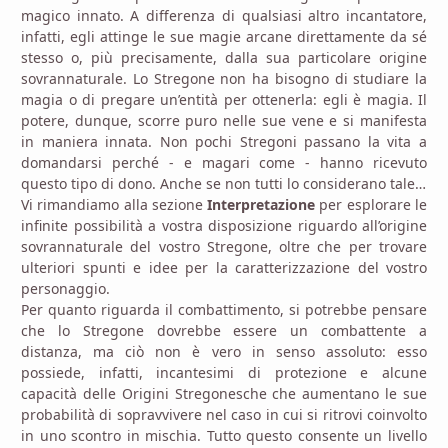
magico innato. A differenza di qualsiasi altro incantatore,
infatti, egli attinge le sue magie arcane direttamente da sé
stesso o, più precisamente, dalla sua particolare origine
sovrannaturale. Lo Stregone non ha bisogno di studiare la
magia o di pregare un’entità per ottenerla: egli è magia. Il
potere, dunque, scorre puro nelle sue vene e si manifesta
in maniera innata. Non pochi Stregoni passano la vita a
domandarsi perché - e magari come - hanno ricevuto
questo tipo di dono. Anche se non tutti lo considerano tale…
Vi rimandiamo alla sezione
Interpretazione
per esplorare le
infinite possibilità a vostra disposizione riguardo all’origine
sovrannaturale del vostro Stregone, oltre che per trovare
ulteriori spunti e idee per la caratterizzazione del vostro
personaggio.
Per quanto riguarda il combattimento, si potrebbe pensare
che lo Stregone dovrebbe essere un combattente a
distanza, ma ciò non è vero in senso assoluto: esso
possiede, infatti, incantesimi di protezione e alcune
capacità delle Origini Stregonesche che aumentano le sue
probabilità di sopravvivere nel caso in cui si ritrovi coinvolto
in uno scontro in mischia. Tutto questo consente un livello