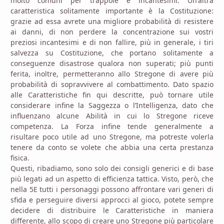
molto comuni per trappole e incantesimi. Un'altra
caratteristica solitamente importante è la Costituzione:
grazie ad essa avrete una migliore probabilità di resistere
ai danni, di non perdere la concentrazione sui vostri
preziosi incantesimi e di non fallire, più in generale, i tiri
salvezza su Costituzione, che portano solitamente a
conseguenze disastrose qualora non superati; più punti
ferita, inoltre, permetteranno allo Stregone di avere più
probabilità di sopravvivere al combattimento. Dato spazio
alle Caratteristiche fin qui descritte, può tornare utile
considerare infine la Saggezza o l’Intelligenza, dato che
influenzano alcune Abilità in cui lo Stregone riceve
competenza. La Forza infine tende generalmente a
risultare poco utile ad uno Stregone, ma potreste volerla
tenere da conto se volete che abbia una certa prestanza
fisica.
Questi, ribadiamo, sono solo dei consigli generici e di base
più legati ad un aspetto di efficienza tattica. Visto, però, che
nella 5E tutti i personaggi possono affrontare vari generi di
sfida e perseguire diversi approcci al gioco, potete sempre
decidere di distribuire le Caratteristiche in maniera
differente, allo scopo di creare uno Stregone più particolare