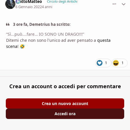
MattoMatteo
comment_
Stati
Circolo degli Antichi
6 Gennaio 2022
4 anni
3 ore fa, Demetrius ha scritto:
“Sì...può....fare… IO SONO UN DRAGO!!!”
Ditemi che non sono l'unico ad aver pensato a
questa
scena
!
🤣
1
1
Crea un account o accedi per commentare
Crea un nuovo account
Accedi ora