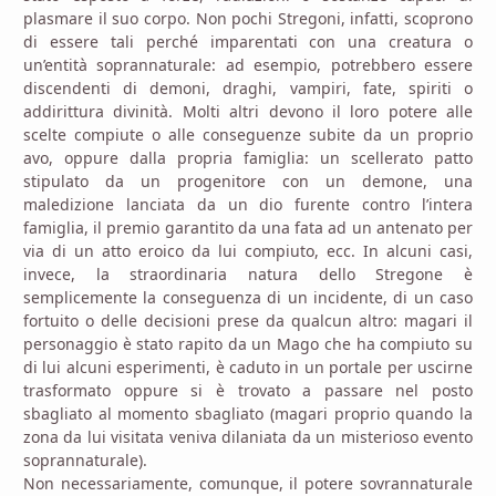
plasmare il suo corpo. Non pochi Stregoni, infatti, scoprono
di essere tali perché imparentati con una creatura o
un’entità soprannaturale: ad esempio, potrebbero essere
discendenti di demoni, draghi, vampiri, fate, spiriti o
addirittura divinità. Molti altri devono il loro potere alle
scelte compiute o alle conseguenze subite da un proprio
avo, oppure dalla propria famiglia: un scellerato patto
stipulato da un progenitore con un demone, una
maledizione lanciata da un dio furente contro l’intera
famiglia, il premio garantito da una fata ad un antenato per
via di un atto eroico da lui compiuto, ecc. In alcuni casi,
invece, la straordinaria natura dello Stregone è
semplicemente la conseguenza di un incidente, di un caso
fortuito o delle decisioni prese da qualcun altro: magari il
personaggio è stato rapito da un Mago che ha compiuto su
di lui alcuni esperimenti, è caduto in un portale per uscirne
trasformato oppure si è trovato a passare nel posto
sbagliato al momento sbagliato (magari proprio quando la
zona da lui visitata veniva dilaniata da un misterioso evento
soprannaturale).
Non necessariamente, comunque, il potere sovrannaturale