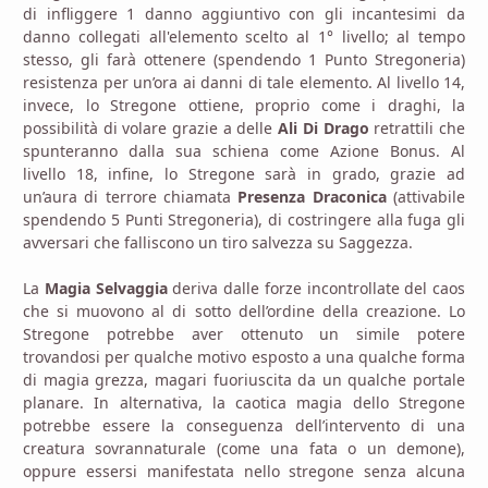
di infliggere 1 danno aggiuntivo con gli incantesimi da
danno collegati all'elemento scelto al 1° livello; al tempo
stesso, gli farà ottenere (spendendo 1 Punto Stregoneria)
resistenza per un’ora ai danni di tale elemento. Al livello 14,
invece, lo Stregone ottiene, proprio come i draghi, la
possibilità di volare grazie a delle
Ali Di Drago
retrattili che
spunteranno dalla sua schiena come Azione Bonus. Al
livello 18, infine, lo Stregone sarà in grado, grazie ad
un’aura di terrore chiamata
Presenza Draconica
(attivabile
spendendo 5 Punti Stregoneria), di costringere alla fuga gli
avversari che falliscono un tiro salvezza su Saggezza.
La
Magia Selvaggia
deriva dalle forze incontrollate del caos
che si muovono al di sotto dell’ordine della creazione. Lo
Stregone potrebbe aver ottenuto un simile potere
trovandosi per qualche motivo esposto a una qualche forma
di magia grezza, magari fuoriuscita da un qualche portale
planare. In alternativa, la caotica magia dello Stregone
potrebbe essere la conseguenza dell’intervento di una
creatura sovrannaturale (come una fata o un demone),
oppure essersi manifestata nello stregone senza alcuna