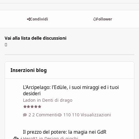
Condividi
Follower
Vai alla lista delle discussioni
Inserzioni blog
L'Arcipelago: l'Edùle, i suoi miraggi ed i tuoi desideri
L'Arcipelago: l'Edùle, i suoi miraggi ed i tuoi
desideri
Ladon
in
Denti di drago
2 Commenti
110 Visualizzazioni
Il prezzo del potere: la magia nei GdR
Il prezzo del potere: la magia nei GdR
Hero81
in
Design di giochi