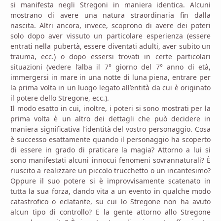
si manifesta negli Stregoni in maniera identica. Alcuni
mostrano di avere una natura straordinaria fin dalla
nascita. Altri ancora, invece, scoprono di avere dei poteri
solo dopo aver vissuto un particolare esperienza (essere
entrati nella pubertà, essere diventati adulti, aver subito un
trauma, ecc.) o dopo essersi trovati in certe particolari
situazioni (vedere l’alba il 7° giorno del 7° anno di età,
immergersi in mare in una notte di luna piena, entrare per
la prima volta in un luogo legato all’entità da cui è originato
il potere dello Stregone, ecc.).
Il modo esatto in cui, inoltre, i poteri si sono mostrati per la
prima volta è un altro dei dettagli che può decidere in
maniera significativa l’identità del vostro personaggio. Cosa
è successo esattamente quando il personaggio ha scoperto
di essere in grado di praticare la magia? Attorno a lui si
sono manifestati alcuni innocui fenomeni sovrannaturali? È
riuscito a realizzare un piccolo trucchetto o un incantesimo?
Oppure il suo potere si è improvvisamente scatenato in
tutta la sua forza, dando vita a un evento in qualche modo
catastrofico o eclatante, su cui lo Stregone non ha avuto
alcun tipo di controllo? E la gente attorno allo Stregone