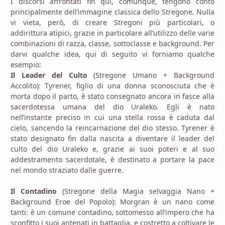
I discorsi affrontati fin qui, comunque, tengono conto
principalmente dell’immagine classica dello Stregone. Nulla
vi vieta, però, di creare Stregoni più particolari, o
addirittura atipici, grazie in particolare all’utilizzo delle varie
combinazioni di razza, classe, sottoclasse e background. Per
darvi qualche idea, qui di seguito vi forniamo qualche
esempio:
Il Leader del Culto
(Stregone Umano + Background
Accolito): Tyrener, figlio di una donna sconosciuta che è
morta dopo il parto, è stato consegnato ancora in fasce alla
sacerdotessa umana del dio Uraleko. Egli è nato
nell’instante preciso in cui una stella rossa è caduta dal
cielo, sancendo la reincarnazione del dio stesso. Tyrener è
stato designato fin dalla nascita a diventare il leader del
culto del dio Uraleko e, grazie ai suoi poteri e al suo
addestramento sacerdotale, è destinato a portare la pace
nel mondo straziato dalle guerre.
Il Contadino
(Stregone della Magia selvaggia Nano +
Background Eroe del Popolo): Morgran è un nano come
tanti: è un comune contadino, sottomesso all’impero che ha
sconfitto i suoi antenati in battaglia, e costretto a coltivare le