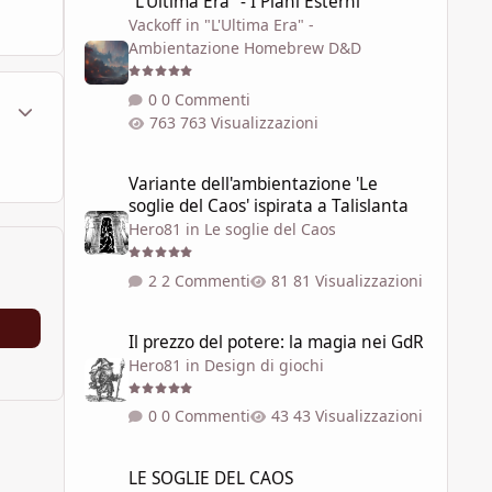
"L'Ultima Era" - I Piani Esterni
Vackoff
in
"L'Ultima Era" -
Ambientazione Homebrew D&D
0 Commenti
ment_1786868
Statistiche Autore
763 Visualizzazioni
Variante dell'ambientazione 'Le soglie del Caos' ispirata a 
Variante dell'ambientazione 'Le
soglie del Caos' ispirata a Talislanta
Hero81
in
Le soglie del Caos
2 Commenti
81 Visualizzazioni
Il prezzo del potere: la magia nei GdR
Il prezzo del potere: la magia nei GdR
Hero81
in
Design di giochi
0 Commenti
43 Visualizzazioni
LE SOGLIE DEL CAOS
LE SOGLIE DEL CAOS