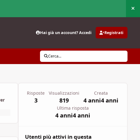
Nas
Hai già un account? Accedi
Registrati
Cerca...
Risposte
Visualizzazioni
Creata
3
819
4 anni
4 anni
wer
Ultima risposta
4 anni
4 anni
Utenti più attivi in questa