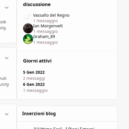
discussione
ment_1786786
Statistiche Autore
Vassallo del Regno
1 messaggio
book
Ian Morgenvelt
ity.
1 messaggio
Graham_89
1 messaggio
ment_1786838
Statistiche Autore
Giorni attivi
5 Gen 2022
nuti
2 messaggi
unity
6 Gen 2022
1 messaggio
ment_1786847
Statistiche Autore
Inserzioni blog
"L'Ultima Era" - I Piani Esterni