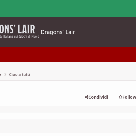
Dragons´ Lair
o
Ciao a tutti
Condividi
Follo