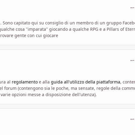
com
li. Sono capitato qui su consiglio di un membro di un gruppo Face
alche cosa "imparata" giocando a qualche RPG e a Pillars of Etern
 trovare gente con cui giocare
com
ura al
regolamento
e alla
guida all'utilizzo della piattaforma
, conte
 del forum (contengono sia le poche, ma sensate, regole della comm
varie opzioni messe a disposizione dell'utenza).
com