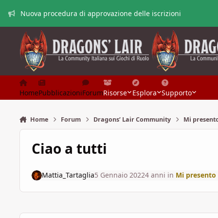
Vai al contenuto
Nuova procedura di approvazione delle iscrizioni
Home
Pubblicazioni
Forum
Risorse
Esplora
Supporto
Home
Forum
Dragons’ Lair Community
Mi present
Ciao a tutti
Mattia_Tartaglia
5 Gennaio 2022
4 anni
in
Mi presento