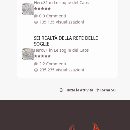
Hero81
in
Le soglie del Caos
0 Commenti
135 Visualizzazioni
SEI REALTÀ DELLA RETE DELLE SOGLIE
SEI REALTÀ DELLA RETE DELLE
SOGLIE
Hero81
in
Le soglie del Caos
2 Commenti
235 Visualizzazioni
Tutte le attività
Torna Su