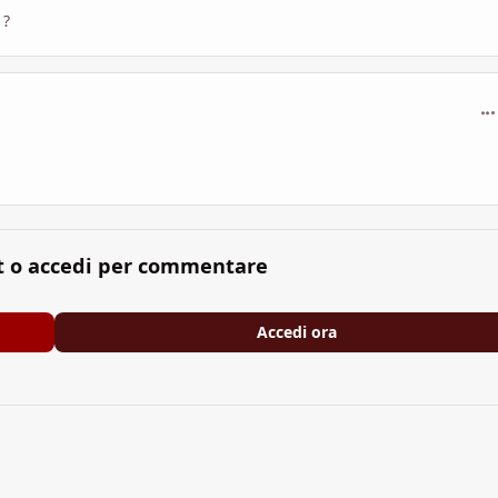
 ?
com
t o accedi per commentare
Accedi ora