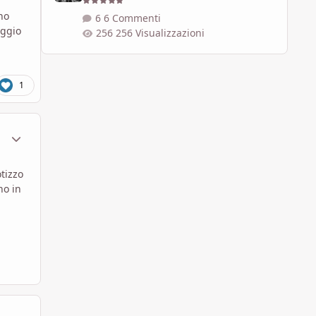
no
6 Commenti
aggio
256 Visualizzazioni
1
ment_1784315
Statistiche Autore
tizzo
no in
ment_1784656
Statistiche Autore