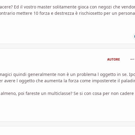
 piacere? Ed il vostro master solitamente gioca con negozi che vendo
ntrario mettere 10 forza e destrezza è rischiosetto per un person
com
AUTORE
magici quindi generalmente non è un problema l oggetto in se. Ipo
oter avere l oggetto che aumenta la forza come imposterete il paladi
o almeno, poi fareste un multiclasse? Se si con cosa per non cadere
com