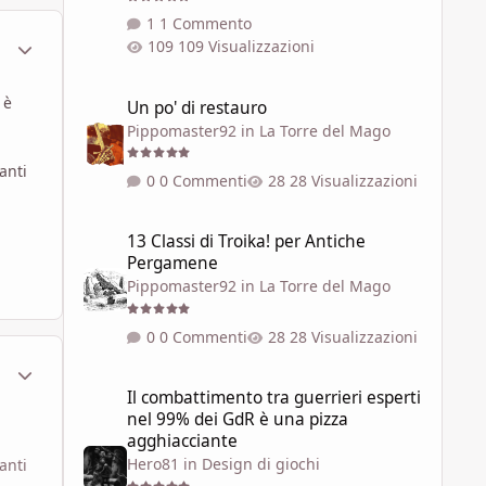
1 Commento
ment_1784301
Statistiche Autore
109 Visualizzazioni
Un po' di restauro
 è
Un po' di restauro
Pippomaster92
in
La Torre del Mago
anti
0 Commenti
28 Visualizzazioni
13 Classi di Troika! per Antiche Pergamene
13 Classi di Troika! per Antiche
Pergamene
Pippomaster92
in
La Torre del Mago
0 Commenti
28 Visualizzazioni
ment_1784308
Statistiche Autore
Il combattimento tra guerrieri esperti nel 99% dei GdR è 
Il combattimento tra guerrieri esperti
nel 99% dei GdR è una pizza
agghiacciante
Hero81
in
Design di giochi
anti