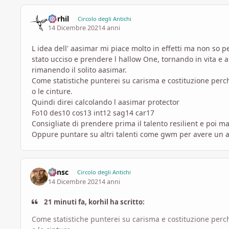
korhil
Circolo degli Antichi
14 Dicembre 2021
4 anni
L idea dell' aasimar mi piace molto in effetti ma non so 
stato ucciso e prendere l hallow One, tornando in vita e
rimanendo il solito aasimar.
Come statistiche punterei su carisma e costituzione perch
o le cinture.
Quindi direi calcolando l aasimar protector
Fo10 des10 cos13 int12 sag14 car17
Consigliate di prendere prima il talento resilient e poi m
Oppure puntare su altri talenti come gwm per avere un a
Minsc
Circolo degli Antichi
14 Dicembre 2021
4 anni
21 minuti fa, korhil ha scritto:
Come statistiche punterei su carisma e costituzione perch