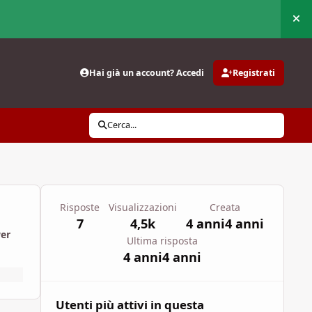
Nas
Hai già un account? Accedi
Registrati
Cerca...
Risposte
Visualizzazioni
Creata
7
4,5k
4 anni
4 anni
wer
Ultima risposta
4 anni
4 anni
Utenti più attivi in questa