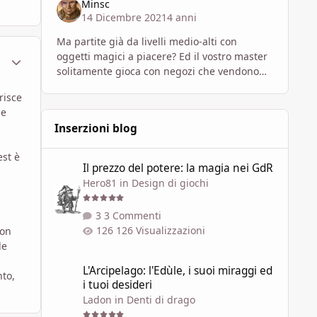
Minsc
14 Dicembre 2021
4 anni
Ma partite già da livelli medio-alti con
oggetti magici a piacere? Ed il vostro master
ment_1784181
Statistiche Autore
solitamente gioca con negozi che vendono
oggetti magici che neanche su amazon?
risce
Perché in caso contrario mettere 1
me
Inserzioni blog
Il prezzo del potere: la magia nei GdR
est è
Il prezzo del potere: la magia nei GdR
Hero81
in
Design di giochi
3 Commenti
126 Visualizzazioni
Con
le
L'Arcipelago: l'Edùle, i suoi miraggi ed i tuoi desideri
L'Arcipelago: l'Edùle, i suoi miraggi ed
nto,
i tuoi desideri
Ladon
in
Denti di drago