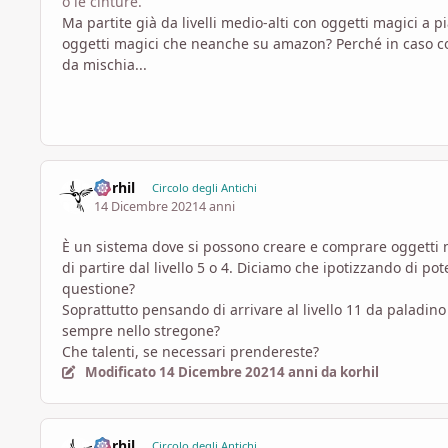
o le cinture.
Ma partite già da livelli medio-alti con oggetti magici a
oggetti magici che neanche su amazon? Perché in caso co
da mischia...
korhil
Circolo degli Antichi
14 Dicembre 2021
4 anni
È un sistema dove si possono creare e comprare oggetti 
di partire dal livello 5 o 4. Diciamo che ipotizzando di p
questione?
Soprattutto pensando di arrivare al livello 11 da paladin
sempre nello stregone?
Che talenti, se necessari prendereste?
Modificato
14 Dicembre 2021
4 anni
da korhil
korhil
Circolo degli Antichi