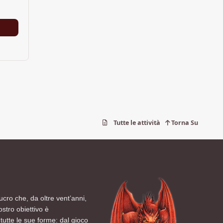
Tutte le attività
Torna Su
ucro che, da oltre vent’anni,
ostro obiettivo è
tutte le sue forme: dal gioco