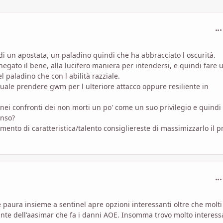
com
i un apostata, un paladino quindi che ha abbracciato l oscurità.
egato il bene, alla lucifero maniera per intendersi, e quindi fare 
l paladino che con l abilità razziale.
quale prendere gwm per l ulteriore attacco oppure resiliente in
 nei confronti dei non morti un po' come un suo privilegio e quindi
enso?
mento di caratteristica/talento consigliereste di massimizzarlo il 
com
re paura insieme a sentinel apre opzioni interessanti oltre che molti
nte dell'aasimar che fa i danni AOE. Insomma trovo molto interess