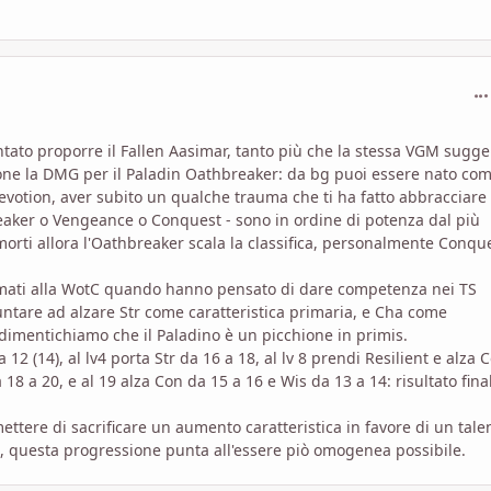
com
tato proporre il Fallen Aasimar, tanto più che la stessa VGM sugge
pone la DMG per il Paladin Oathbreaker: da bg puoi essere nato co
evotion, aver subito un qualche trauma che ti ha fatto abbracciare
reaker o Vengeance o Conquest - sono in ordine di potenza dal più
morti allora l'Oathbreaker scala la classifica, personalmente Conqu
 fumati alla WotC quando hanno pensato di dare competenza nei TS
untare ad alzare Str come caratteristica primaria, e Cha come
 dimentichiamo che il Paladino è un picchione in primis.
 12 (14), al lv4 porta Str da 16 a 18, al lv 8 prendi Resilient e alza 
a 18 a 20, e al 19 alza Con da 15 a 16 e Wis da 13 a 14: risultato fina
tere di sacrificare un aumento caratteristica in favore di un tale
, questa progressione punta all'essere piò omogenea possibile.