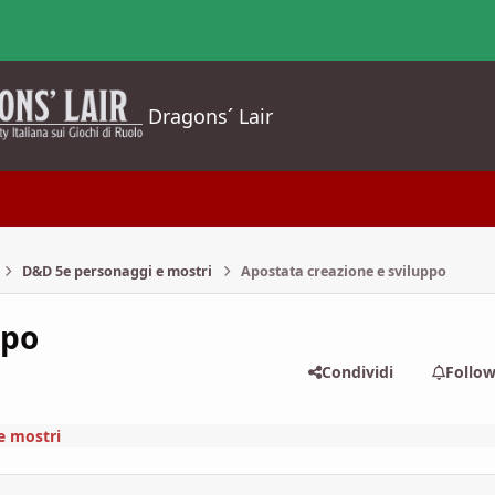
Dragons´ Lair
D&D 5e personaggi e mostri
Apostata creazione e sviluppo
ppo
Condividi
Follo
e mostri