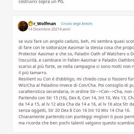
costruirci sopra un PG.
D8r_Wolfman
Circolo degli Antichi
14 Dicembre 2021
4 anni
se vuoi fare un angelo caduto, beh, mi sembra quasi scon
di fare con le sottorazze Aasimar la stessa cosa che pro
Protector Aasimar e che so, Paladin Oath of Watchers o D
l'oscurità, e cambiare in Fallen Aasimar e Paladin Oathb
scarso al più forte, se nella campagna ci sono molti non-
il più tamarro.
Resilient su Con è d'obbligo, mi chiedo cosa si fossero
Wis/Cha al Paladino invece di Con/Cha. Poi consiglio di p
caratteristica secondaria, in ordine Str-->Con-->Cha, non
Partendo con Str 15 (16), Dex 8, Con 14, Int 10, Wis 13, Cha
da 14 a 15, al lv 12 alza Cha da 14 a 16, al lv 16 alza Str d
senza oggetti, Str 20 Dex 8 Con 16 Int 10 Wis 14 Cha 16.
Chiaramente partendo con punteggi migliori ti puoi permet
ma ricorda che ben pochi talenti valgono questo scambio