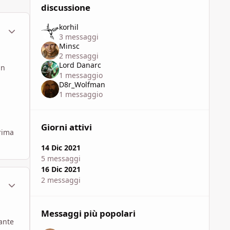
discussione
korhil
ment_1784145
Statistiche Autore
3 messaggi
Minsc
2 messaggi
Lord Danarc
un
1 messaggio
D8r_Wolfman
1 messaggio
Giorni attivi
prima
14 Dic 2021
5 messaggi
16 Dic 2021
2 messaggi
ment_1784180
Statistiche Autore
Messaggi più popolari
ante