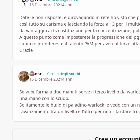
16 Dicembre 2021
4 anni
Date le non risposte, e girovagando in rete ho visto che 
così tutto su carisma e lasciando la forza a 13 per il mult
da vantaggio ai ts costituzione per la concentrazione, pote
A questo punto come imposterete la progressione del pg? 
subito o prendereste il talento PAM per avere il terzo att
Grazie
Minsc
Circolo degli Antichi
16 Dicembre 2021
4 anni
Se vuoi l'arma a due mani ti serve il terzo livello da warl
una mano con lo scudo.
Solitamente le build di paladino-warlock le vedo con un n
l'avanzamento tra un livello e l'altro per non ritardare 
Crea un accoun