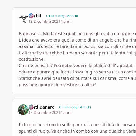
korhil
Circolo degli Antichi
13 Dicembre 2021
4 anni
Buonasera. Mi dareste qualche consiglio sulla creazione d
L idea che avevo era quella come di un angelo che ha rinn
aasimar protector e fare danni radiosi sia con gli smite de
L alternativa sarebbe l umano variante per il talento col 
costituzione.
Che ne pensate? Potrebbe vedere le abilità dell' apostata
odiare e punire quelli che trova in giro senza il suo cons
Statistiche avrei pensato di puntare sul carisma, come au
possibile oppure di investire su altro?
Lord Danarc
Circolo degli Antichi
14 Dicembre 2021
4 anni
Io lo giocherei molto sulla paura. La possibilità di causa
spunti di ruolo. Va anche in combo con una qualche varia