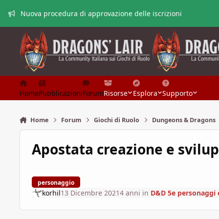
Vai al contenuto
Nuova procedura di approvazione delle iscrizioni
Home
Pubblicazioni
Forum
Risorse
Esplora
Supporto
Home
Forum
Giochi di Ruolo
Dungeons & Dragons
Apostata creazione e svilu
personaggio
korhil
13 Dicembre 2021
4 anni
in
D&D 5e personaggi 