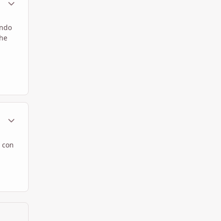
ando
che
ment_1784667
Statistiche Autore
e con