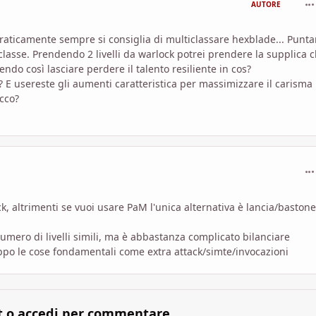
AUTORE
praticamente sempre si consiglia di multiclassare hexblade... Punt
iclasse. Prendendo 2 livelli da warlock potrei prendere la supplica 
ndo così lasciare perdere il talento resiliente in cos?
E usereste gli aumenti caratteristica per massimizzare il carisma
acco?
com
ock, altrimenti se vuoi usare PaM l'unica alternativa è lancia/baston
umero di livelli simili, ma è abbastanza complicato bilanciare
troppo le cose fondamentali come extra attack/simte/invocazioni
t o accedi per commentare