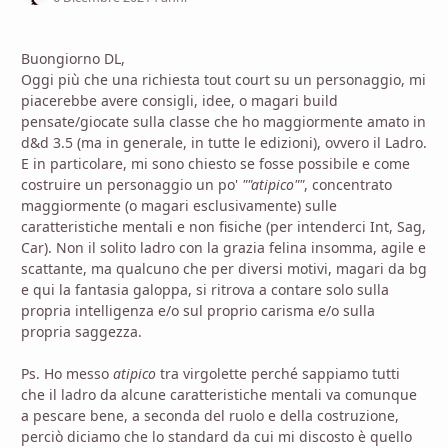
Buongiorno DL,
Oggi più che una richiesta tout court su un personaggio, mi
piacerebbe avere consigli, idee, o magari build
pensate/giocate sulla classe che ho maggiormente amato in
d&d 3.5 (ma in generale, in tutte le edizioni), ovvero il Ladro.
E in particolare, mi sono chiesto se fosse possibile e come
costruire un personaggio un po'
""atipico""
, concentrato
maggiormente (o magari esclusivamente) sulle
caratteristiche mentali e non fisiche (per intenderci Int, Sag,
Car). Non il solito ladro con la grazia felina insomma, agile e
scattante, ma qualcuno che per diversi motivi, magari da bg
e qui la fantasia galoppa, si ritrova a contare solo sulla
propria intelligenza e/o sul proprio carisma e/o sulla
propria saggezza.
Ps. Ho messo
atipico
tra virgolette perché sappiamo tutti
che il ladro da alcune caratteristiche mentali va comunque
a pescare bene, a seconda del ruolo e della costruzione,
perciò diciamo che lo standard da cui mi discosto è quello