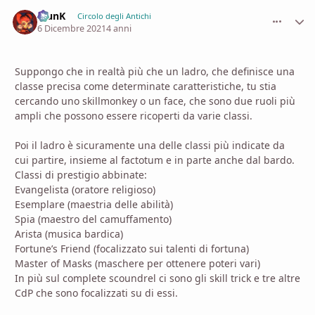
KlunK
comment_
Stati
Circolo degli Antichi
6 Dicembre 2021
4 anni
Suppongo che in realtà più che un ladro, che definisce una
classe precisa come determinate caratteristiche, tu stia
cercando uno skillmonkey o un face, che sono due ruoli più
ampli che possono essere ricoperti da varie classi.
Poi il ladro è sicuramente una delle classi più indicate da
cui partire, insieme al factotum e in parte anche dal bardo.
Classi di prestigio abbinate:
Evangelista (oratore religioso)
Esemplare (maestria delle abilità)
Spia (maestro del camuffamento)
Arista (musica bardica)
Fortune’s Friend (focalizzato sui talenti di fortuna)
Master of Masks (maschere per ottenere poteri vari)
In più sul complete scoundrel ci sono gli skill trick e tre altre
CdP che sono focalizzati su di essi.