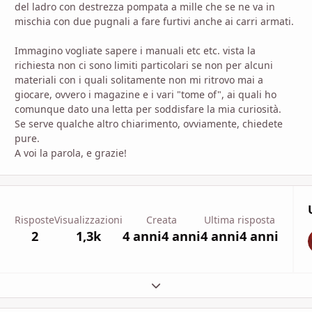
del ladro con destrezza pompata a mille che se ne va in
mischia con due pugnali a fare furtivi anche ai carri armati.
Immagino vogliate sapere i manuali etc etc. vista la
richiesta non ci sono limiti particolari se non per alcuni
materiali con i quali solitamente non mi ritrovo mai a
giocare, ovvero i magazine e i vari "tome of", ai quali ho
comunque dato una letta per soddisfare la mia curiosità.
Se serve qualche altro chiarimento, ovviamente, chiedete
pure.
A voi la parola, e grazie!
Risposte
Visualizzazioni
Creata
Ultima risposta
2
1,3k
4 anni
4 anni
4 anni
4 anni
Espandi panoramica del topic