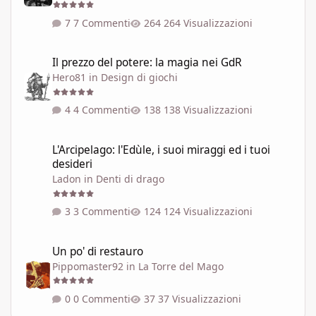
7 Commenti
264 Visualizzazioni
Il prezzo del potere: la magia nei GdR
Il prezzo del potere: la magia nei GdR
Hero81
in
Design di giochi
4 Commenti
138 Visualizzazioni
L'Arcipelago: l'Edùle, i suoi miraggi ed i tuoi desideri
L'Arcipelago: l'Edùle, i suoi miraggi ed i tuoi
desideri
Ladon
in
Denti di drago
3 Commenti
124 Visualizzazioni
Un po' di restauro
Un po' di restauro
Pippomaster92
in
La Torre del Mago
0 Commenti
37 Visualizzazioni