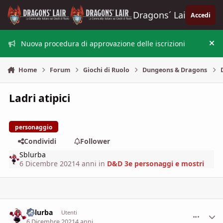
Vai al contenuto
Dragons´ Lair
Accedi
Nuova procedura di approvazione delle iscrizioni
Nas
Home
Forum
Giochi di Ruolo
Dungeons & Dragons
Ladri atipici
personaggio
Condividi
Follower
Sblurba
6 Dicembre 2021
4 anni
in
D&D 3e personaggi e mostri
Sblurba
comment_
Stati
Utenti
6 Dicembre 2021
4 anni