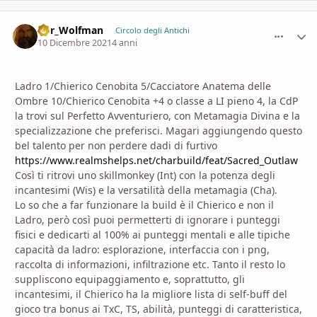
D8r_Wolfman
comment_
Stati
Circolo degli Antichi
10 Dicembre 2021
4 anni
Ladro 1/Chierico Cenobita 5/Cacciatore Anatema delle
Ombre 10/Chierico Cenobita +4 o classe a LI pieno 4, la CdP
la trovi sul Perfetto Avventuriero, con Metamagia Divina e la
specializzazione che preferisci. Magari aggiungendo questo
bel talento per non perdere dadi di furtivo
https://www.realmshelps.net/charbuild/feat/Sacred_Outlaw
Così ti ritrovi uno skillmonkey (Int) con la potenza degli
incantesimi (Wis) e la versatilità della metamagia (Cha).
Lo so che a far funzionare la build è il Chierico e non il
Ladro, però così puoi permetterti di ignorare i punteggi
fisici e dedicarti al 100% ai punteggi mentali e alle tipiche
capacità da ladro: esplorazione, interfaccia con i png,
raccolta di informazioni, infiltrazione etc. Tanto il resto lo
suppliscono equipaggiamento e, soprattutto, gli
incantesimi, il Chierico ha la migliore lista di self-buff del
gioco tra bonus ai TxC, TS, abilità, punteggi di caratteristica,