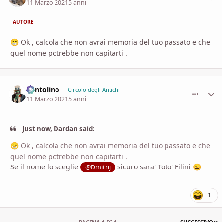
11 Marzo 2021
5 anni
AUTORE
Ok , calcola che non avrai memoria del tuo passato e che
😁
quel nome potrebbe non capitarti .
Pentolino
comment_
Stati
Circolo degli Antichi
11 Marzo 2021
5 anni
Just now, Dardan said:
Ok , calcola che non avrai memoria del tuo passato e che
😁
quel nome potrebbe non capitarti .
Se il nome lo sceglie
sicuro sara' Toto' Filini
@Dmitrij
😄
1
U