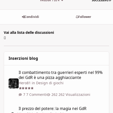
PAGINA 1 DI 4
SUCCESSIVO
Condividi
Follower
Vai alla lista delle discussioni
Inserzioni blog
Il combattimento tra guerrieri esperti nel 99% dei GdR è una pi
Il combattimento tra guerrieri esperti nel 99%
dei GdR è una pizza agghiacciante
Hero81
in
Design di giochi
7 Commenti
262 Visualizzazioni
Il prezzo del potere: la magia nei GdR
Il prezzo del potere: la magia nei GdR