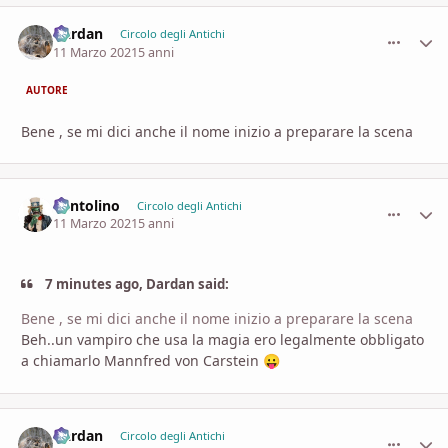
Dardan
comment_
Stati
Circolo degli Antichi
11 Marzo 2021
5 anni
AUTORE
Bene , se mi dici anche il nome inizio a preparare la scena
Pentolino
comment_
Stati
Circolo degli Antichi
11 Marzo 2021
5 anni
7 minutes ago, Dardan said:
Bene , se mi dici anche il nome inizio a preparare la scena
Beh..un vampiro che usa la magia ero legalmente obbligato
a chiamarlo Mannfred von Carstein
😛
Dardan
comment_
Stati
Circolo degli Antichi