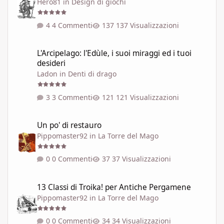
Hero81
in
Design di giochi
4 Commenti
137 Visualizzazioni
L'Arcipelago: l'Edùle, i suoi miraggi ed i tuoi desideri
L'Arcipelago: l'Edùle, i suoi miraggi ed i tuoi
desideri
Ladon
in
Denti di drago
3 Commenti
121 Visualizzazioni
Un po' di restauro
Un po' di restauro
Pippomaster92
in
La Torre del Mago
0 Commenti
37 Visualizzazioni
13 Classi di Troika! per Antiche Pergamene
13 Classi di Troika! per Antiche Pergamene
Pippomaster92
in
La Torre del Mago
0 Commenti
34 Visualizzazioni