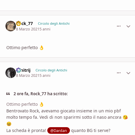
Rock_77
comment_
Stati
Circolo degli Antichi
8 Marzo 2021
5 anni
Ottimo perfetto
👌
Dmitrij
comment_
Stati
Circolo degli Antichi
8 Marzo 2021
5 anni
2 ore fa, Rock_77 ha scritto:
Ottimo perfetto
👌
Bentrovato Rock, avevamo giocato insieme in un mio pbf
molto tempo fa. Vedi di non sparirmi sotto il naso ancora
😘
😆
La scheda è pronta!
quanto BG ti serve?
@Dardan