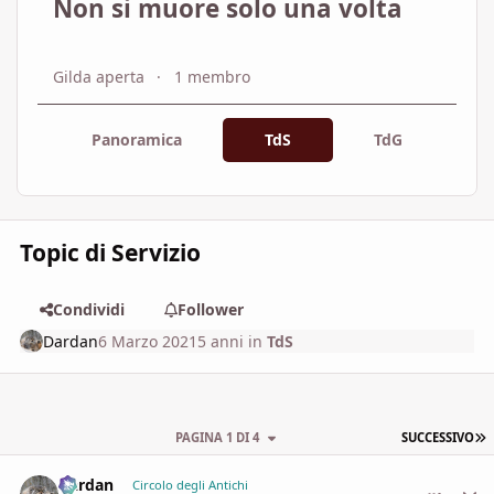
Non si muore solo una volta
Gilda aperta
1 membro
Panoramica
TdS
TdG
Topic di Servizio
Condividi
Follower
Dardan
6 Marzo 2021
5 anni
in
TdS
U
PAGINA 1 DI 4
SUCCESSIVO
Dardan
comment_
Stati
Circolo degli Antichi