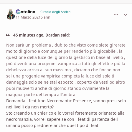
Pentolino
comment_
Stati
Circolo degli Antichi
11 Marzo 2021
5 anni
45 minutes ago, Dardan said:
Non sarà un problema , dubito che visto come siete girerete
molto di giorno e comunque per renderlo più giocabile , la
questione della luce del giorno la gestisco in base al livello ,
più diventi una progenie vampirica a tutti gli effetti e più la
debolezza arriva al suo massimo , diciamo che finche non
sei una progenie vampirica completa la luce del sole ti
danneggia solo se ne stai esposto , coperto da vesti od altro
puoi muoverti anche di giorno stando ovviamente la
maggior parte del tempo all'ombra.
Domanda...feat tipo Necromantic Presence, vanno presi solo
nei livelli da non morto?
Sto creando un chierico e lo vorrei fortemente orientato alla
necromanzia, vorrei sapere se con i feat di partenza dell
umano posso prednere anche quel tipo di feat