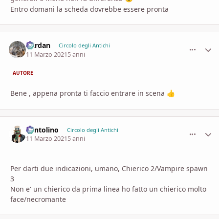
Entro domani la scheda dovrebbe essere pronta
Dardan
comment_
Stati
Circolo degli Antichi
11 Marzo 2021
5 anni
AUTORE
Bene , appena pronta ti faccio entrare in scena
👍
Pentolino
comment_
Stati
Circolo degli Antichi
11 Marzo 2021
5 anni
Per darti due indicazioni, umano, Chierico 2/Vampire spawn
3
Non e' un chierico da prima linea ho fatto un chierico molto
face/necromante