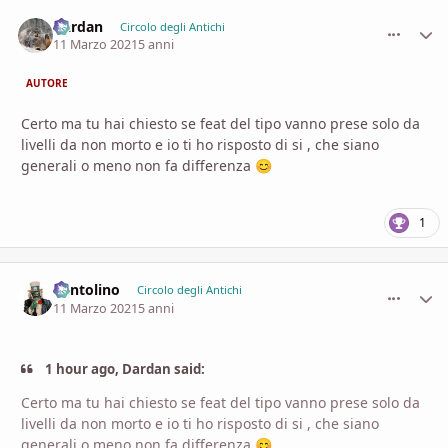
Dardan
comment_
Stati
Circolo degli Antichi
11 Marzo 2021
5 anni
AUTORE
Certo ma tu hai chiesto se feat del tipo vanno prese solo da
livelli da non morto e io ti ho risposto di si , che siano
generali o meno non fa differenza
😊
1
Pentolino
comment_
Stati
Circolo degli Antichi
11 Marzo 2021
5 anni
1 hour ago, Dardan said:
Certo ma tu hai chiesto se feat del tipo vanno prese solo da
livelli da non morto e io ti ho risposto di si , che siano
generali o meno non fa differenza
😊