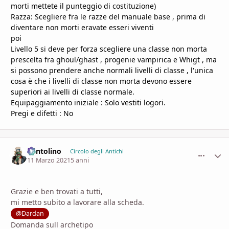
morti mettete il punteggio di costituzione)
Razza: Scegliere fra le razze del manuale base , prima di
diventare non morti eravate esseri viventi
poi
Livello 5 si deve per forza scegliere una classe non morta
prescelta fra ghoul/ghast , progenie vampirica e Whigt , ma
si possono prendere anche normali livelli di classe , l'unica
cosa è che i livelli di classe non morta devono essere
superiori ai livelli di classe normale.
Equipaggiamento iniziale : Solo vestiti logori.
Pregi e difetti : No
Pentolino
comment_
Stati
Circolo degli Antichi
11 Marzo 2021
5 anni
Grazie e ben trovati a tutti,
mi metto subito a lavorare alla scheda.
@Dardan
Domanda sull archetipo