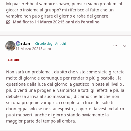
Mi piacerebbe il vampire spawn, pensi ci siano problemi al
giocarlo insieme al gruppo? mi riferisco al fatto che un
vampiro non puo girare di giorno e roba del genere
Modificato
11 Marzo 2021
5 anni
da Pentolino
Dardan
comment_
Stati
Circolo degli Antichi
11 Marzo 2021
5 anni
AUTORE
Non sarà un problema , dubito che visto come siete girerete
molto di giorno e comunque per renderlo più giocabile , la
questione della luce del giorno la gestisco in base al livello ,
più diventi una progenie vampirica a tutti gli effetti e più la
debolezza arriva al suo massimo , diciamo che finche non
sei una progenie vampirica completa la luce del sole ti
danneggia solo se ne stai esposto , coperto da vesti od altro
puoi muoverti anche di giorno stando ovviamente la
maggior parte del tempo all'ombra.