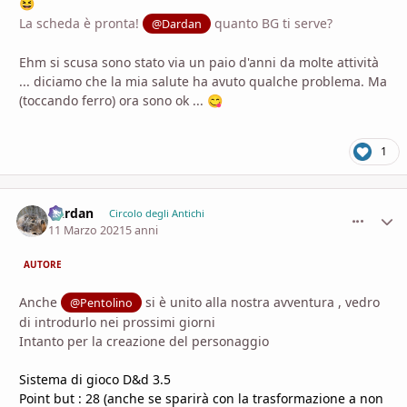
😆
La scheda è pronta!
quanto BG ti serve?
@Dardan
Ehm si scusa sono stato via un paio d'anni da molte attività
... diciamo che la mia salute ha avuto qualche problema. Ma
(toccando ferro) ora sono ok ...
😋
1
Dardan
comment_
Stati
Circolo degli Antichi
11 Marzo 2021
5 anni
AUTORE
Anche
si è unito alla nostra avventura , vedro
@Pentolino
di introdurlo nei prossimi giorni
Intanto per la creazione del personaggio
Sistema di gioco D&d 3.5
Point but : 28 (anche se sparirà con la trasformazione a non