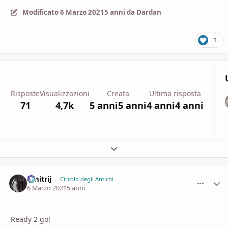
Modificato
6 Marzo 2021
5 anni
da Dardan
1
Risposte
Visualizzazioni
Creata
Ultima risposta
71
4,7k
5 anni
5 anni
4 anni
4 anni
Espandi panoramica del topic
Dmitrij
comment_
Stati
Circolo degli Antichi
6 Marzo 2021
5 anni
Ready 2 go!