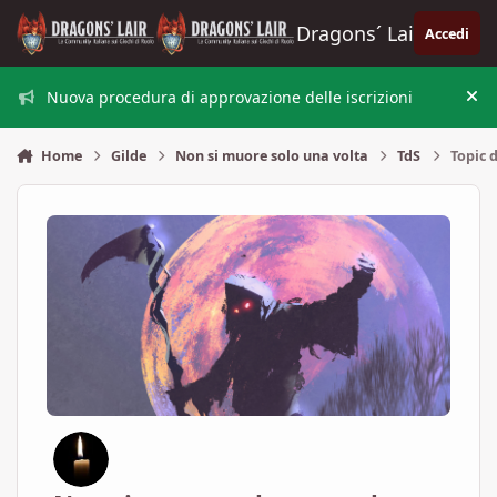
Vai al contenuto
Dragons´ Lair
Accedi
Nuova procedura di approvazione delle iscrizioni
Nas
Home
Gilde
Non si muore solo una volta
TdS
Topic d