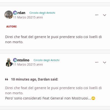
Dardan
comment_
Stati
Circolo degli Antichi
11 Marzo 2021
5 anni
AUTORE
Direi che feat del genere le puoi prendere solo coi livelli di
non morto.
Pentolino
comment_
Stati
Circolo degli Antichi
11 Marzo 2021
5 anni
10 minutes ago, Dardan said:
Direi che feat del genere le puoi prendere solo coi livelli di
non morto.
Pero' sono considerati Feat General non Mostruosi...
🙄