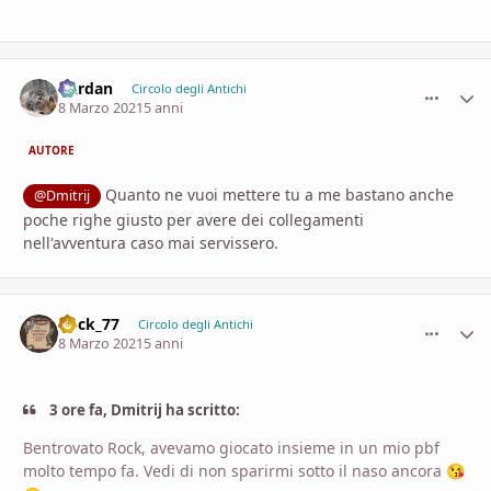
Dardan
comment_
Stati
Circolo degli Antichi
8 Marzo 2021
5 anni
AUTORE
Quanto ne vuoi mettere tu a me bastano anche
@Dmitrij
poche righe giusto per avere dei collegamenti
nell'avventura caso mai servissero.
Rock_77
comment_
Stati
Circolo degli Antichi
8 Marzo 2021
5 anni
3 ore fa, Dmitrij ha scritto:
Bentrovato Rock, avevamo giocato insieme in un mio pbf
molto tempo fa. Vedi di non sparirmi sotto il naso ancora
😘