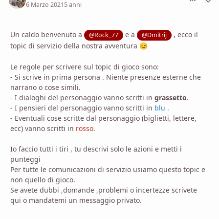
6 Marzo 2021
5 anni
Un caldo benvenuto a
e a
, ecco il
@Rock_77
@Dmitrij
topic di servizio della nostra avventura
😊
Le regole per scrivere sul topic di gioco sono:
- Si scrive in prima persona . Niente presenze esterne che
narrano o cose simili.
- I dialoghi del personaggio vanno scritti in
grassetto
.
- I pensieri del personaggio vanno scritti in
blu
.
- Eventuali cose scritte dal personaggio (biglietti, lettere,
ecc) vanno scritti in
rosso
.
Io faccio tutti i tiri , tu descrivi solo le azioni e metti i
punteggi
Per tutte le comunicazioni di servizio usiamo questo topic e
non quello di gioco.
Se avete dubbi ,domande ,problemi o incertezze scrivete
qui o mandatemi un messaggio privato.