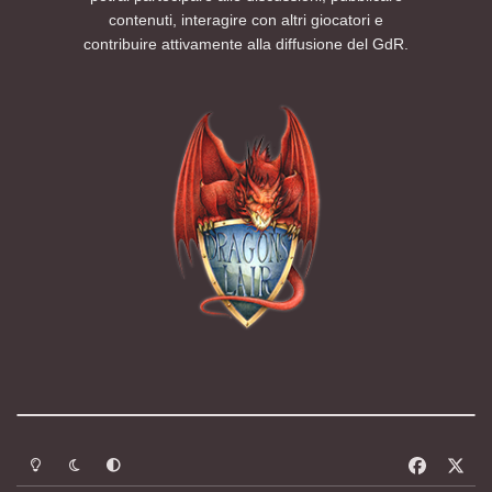
contenuti, interagire con altri giocatori e
contribuire attivamente alla diffusione del GdR.
Modalità chiara
Modalità scura
Segui la preferenza del sistema
f
x
a