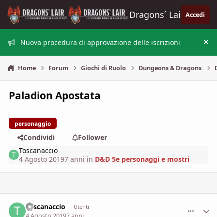
Vai al contenuto
Dragons´ Lair
Accedi
Nuova procedura di approvazione delle iscrizioni
Nas
Home
Forum
Giochi di Ruolo
Dungeons & Dragons
Paladion Apostata
personaggio
Condividi
Follower
Toscanaccio
4 Agosto 2019
7 anni
in
D&D 5e personaggi e mostri
Toscanaccio
comment_
Stati
Utenti
4 Agosto 2019
7 anni