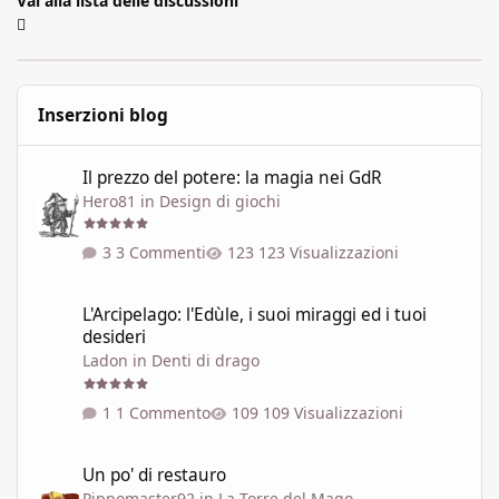
Vai alla lista delle discussioni
Inserzioni blog
Il prezzo del potere: la magia nei GdR
Il prezzo del potere: la magia nei GdR
Hero81
in
Design di giochi
3 Commenti
123 Visualizzazioni
L'Arcipelago: l'Edùle, i suoi miraggi ed i tuoi desideri
L'Arcipelago: l'Edùle, i suoi miraggi ed i tuoi
desideri
Ladon
in
Denti di drago
1 Commento
109 Visualizzazioni
Un po' di restauro
Un po' di restauro
Pippomaster92
in
La Torre del Mago