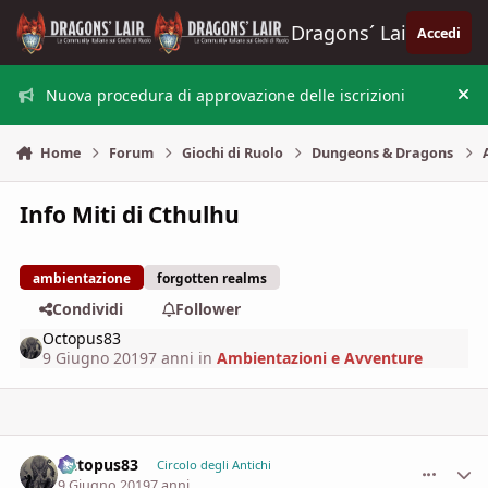
Vai al contenuto
Dragons´ Lair
Accedi
Nuova procedura di approvazione delle iscrizioni
Nas
Home
Forum
Giochi di Ruolo
Dungeons & Dragons
Info Miti di Cthulhu
ambientazione
forgotten realms
Condividi
Follower
Octopus83
9 Giugno 2019
7 anni
in
Ambientazioni e Avventure
Octopus83
comment_
Stati
Circolo degli Antichi
9 Giugno 2019
7 anni