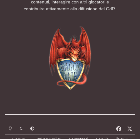
contenuti, interagire con altri giocatori e
contribuire attivamente alla diffusione del GdR.
Modalità chiara
Modalità scura
Segui la preferenza del sistema
f
x
a
Lingue
Privacy Policy
Contattaci
Cookie
RSS