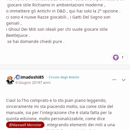
giocare stile Richiamo in ambientazioni moderne ,
o immettere gli Antichi in D&D , qui hai solo la 2° opzione .
ci sono 4 nuove Razze giocabili , i Gatti Del Sogno son
geniali ,
i Ghoul Dei Miti son ideali per chi vuole giocare stile
BeetleJuice .
se hai domande chiedi pure .
1
Daimadoshi85
comment_
Stati
Circolo degli Antichi
9 Giugno 2019
7 anni
Ciao! Io l'ho comprato e lo sto pian piano leggendo,
sinceramente mi sta piacendo molto, sia come stile del
manuale, sia per l'integrazione che è stata fatta per la
quinta edizione, molto personalizzabile, come dice
, integrando elementi dei miti a una
@Maxwell Monster