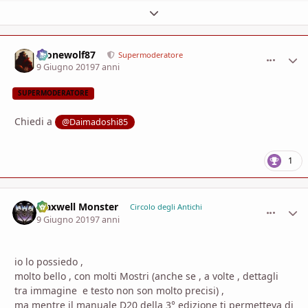
Espandi panoramica del topic
Alonewolf87
comment_
Stati
Supermoderatore
9 Giugno 2019
7 anni
SUPERMODERATORE
Chiedi a
@Daimadoshi85
1
Maxwell Monster
comment_
Stati
Circolo degli Antichi
9 Giugno 2019
7 anni
io lo possiedo ,
molto bello , con molti Mostri (anche se , a volte , dettagli
tra immagine e testo non son molto precisi) ,
ma mentre il manuale D20 della 3° edizione ti permetteva di