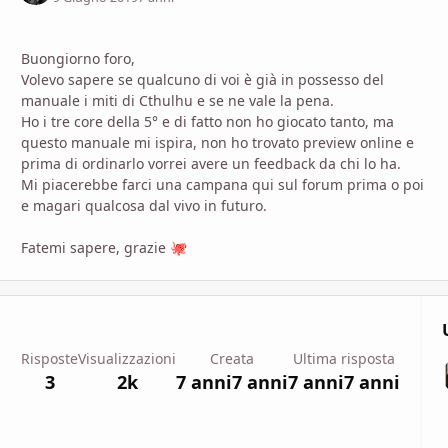
Buongiorno foro,
Volevo sapere se qualcuno di voi è già in possesso del
manuale i miti di Cthulhu e se ne vale la pena.
Ho i tre core della 5° e di fatto non ho giocato tanto, ma
questo manuale mi ispira, non ho trovato preview online e
prima di ordinarlo vorrei avere un feedback da chi lo ha.
Mi piacerebbe farci una campana qui sul forum prima o poi
e magari qualcosa dal vivo in futuro.
Fatemi sapere, grazie
🐙
Risposte
Visualizzazioni
Creata
Ultima risposta
3
2k
7 anni
7 anni
7 anni
7 anni