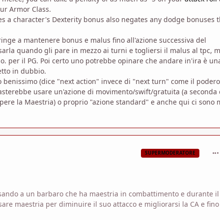
ur Armor Class.
tes a character's Dexterity bonus also negates any dodge bonuses 
stringe a mantenere bonus e malus fino all'azione successiva del
rla quando gli pare in mezzo ai turni e togliersi il malus al tpc, 
. per il PG. Poi certo uno potrebbe opinare che andare in'ira è un
etto in dubbio.
 benissimo (dice "next action" invece di "next turn" come il podero
basterebbe usare un'azione di movimento/swift/gratuita (a seconda 
mpere la Maestria) o proprio "azione standard" e anche qui ci sono
com
SUPERMODERATORE
nsando a un barbaro che ha maestria in combattimento e durante il
are maestria per diminuire il suo attacco e migliorarsi la CA e fino