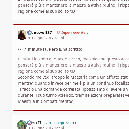
penserà più a mantenere la maestria attiva (quindi i risp
ragione come al suo solito XD
Alonewolf87
Supermoderatore
30 Giugno 2017
9 anni
1 minuto fa, Hero II ha scritto:
E infatti io sono di questo avviso, ma solo che questo acc
penserà più a mantenere la maestria attiva (quindi i risp
ragione come al suo solito XD
Secondo me vedi troppo la Maestria come un effetto static
mentre" quando invece per me è più un continuo focalizza
Ti faccio una domanda correlata, ipotizziamo di avere un
durante il suo turno volendo, tramite azioni preparate) ve
Maestria in Combattimento?
Hero II
Circolo degli Antichi
30 Giugno 2017
9 anni