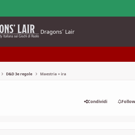
Dragons´ Lair
D&D 3e regole
Maestria + ira
Condividi
Follo