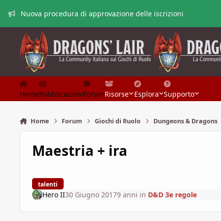
Vai al contenuto
Nuova procedura di approvazione delle iscrizioni
Home
Pubblicazioni
Forum
Risorse
Esplora
Supporto
Home
Forum
Giochi di Ruolo
Dungeons & Dragons
Maestria + ira
talenti
Hero II
30 Giugno 2017
9 anni
in
D&D 3e regole