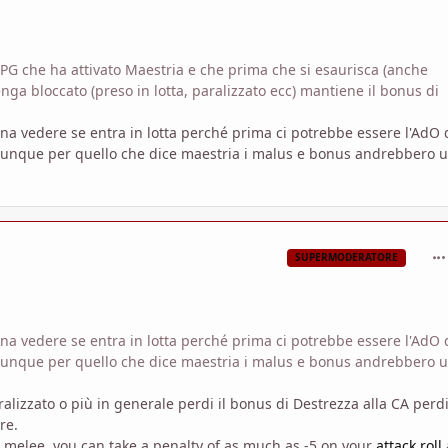
 PG che ha attivato Maestria e che prima che si esaurisca (anche
nga bloccato (preso in lotta, paralizzato ecc) mantiene il bonus di
na vedere se entra in lotta perché prima ci potrebbe essere l'AdO 
munque per quello che dice maestria i malus e bonus andrebbero u
com
SUPERMODERATORE
na vedere se entra in lotta perché prima ci potrebbe essere l'AdO 
munque per quello che dice maestria i malus e bonus andrebbero u
alizzato o più in generale perdi il bonus di Destrezza alla CA perd
re.
 melee, you can take a penalty of as much as -5 on your
attack roll