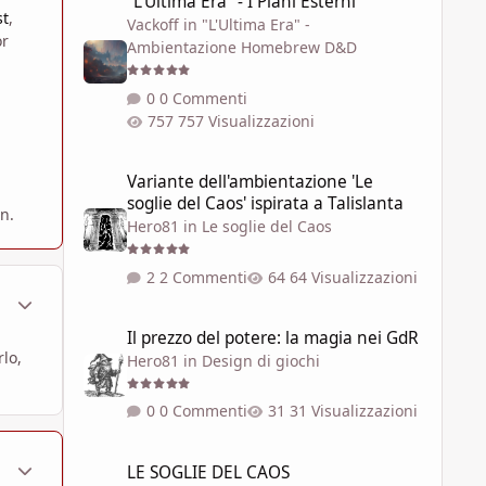
"L'Ultima Era" - I Piani Esterni
st
,
Vackoff
in
"L'Ultima Era" -
or
Ambientazione Homebrew D&D
0 Commenti
757 Visualizzazioni
Variante dell'ambientazione 'Le soglie del Caos' ispirata a 
Variante dell'ambientazione 'Le
soglie del Caos' ispirata a Talislanta
n.
Hero81
in
Le soglie del Caos
2 Commenti
64 Visualizzazioni
ment_1361304
Statistiche Autore
Il prezzo del potere: la magia nei GdR
Il prezzo del potere: la magia nei GdR
lo,
Hero81
in
Design di giochi
0 Commenti
31 Visualizzazioni
LE SOGLIE DEL CAOS
ment_1361305
Statistiche Autore
LE SOGLIE DEL CAOS