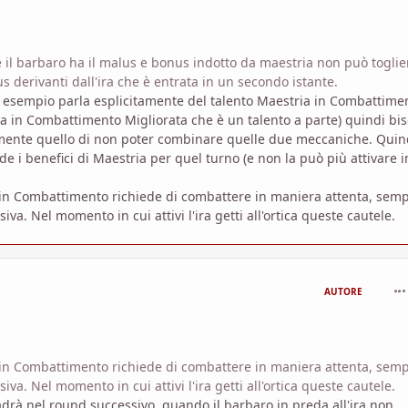
 il barbaro ha il malus e bonus indotto da maestria non può toglier
derivanti dall'ira che è entrata in un secondo istante.
 esempio parla esplicitamente del talento Maestria in Combattiment
a in Combattimento Migliorata che è un talento a parte) quindi bi
mente quello di non poter combinare quelle due meccaniche. Quin
e i benefici di Maestria per quel turno (e non la può più attivare i
ria in Combattimento richiede di combattere in maniera attenta, sem
iva. Nel momento in cui attivi l'ira getti all'ortica queste cautele.
com
AUTORE
ria in Combattimento richiede di combattere in maniera attenta, sem
iva. Nel momento in cui attivi l'ira getti all'ortica queste cautele.
adrà nel round successivo, quando il barbaro in preda all'ira non