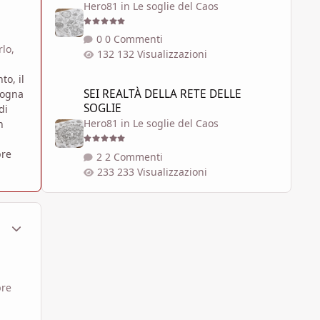
Hero81
in
Le soglie del Caos
0 Commenti
lo,
132 Visualizzazioni
o, il
SEI REALTÀ DELLA RETE DELLE SOGLIE
SEI REALTÀ DELLA RETE DELLE
sogna
SOGLIE
di
Hero81
in
Le soglie del Caos
n
pre
2 Commenti
233 Visualizzazioni
ment_1361309
Statistiche Autore
pre