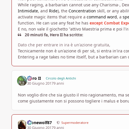
While raging, a barbarian cannot use any Charisma-, Dexte
Intimidate
, and
Ride
), the
Concentration
skill, or any abi
activate magic items that require a
command word
, a
spe
function. He can use any feat he has
except
Combat Expe
E no, non vale il giochetto "attivo Maestria prima e poi l'ir
20 minuti fa, Hero II ha scritto:
Dato che per entrare in ira è un'azione gratuita,
Tecnicamente non è un'azione di per sè, si entra in'ira co
Entering a rage takes no time itself, but a barbarian can 
Hero II
Circolo degli Antichi
30 Giugno 2017
9 anni
Non voglio dire che sia giusto il mio ragionamento, ma se
come giustamente non si possono togliere i malus e bonus 
Alonewolf87
Supermoderatore
30 Giugno 2017
9 anni