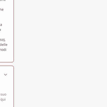
the
ma
a
so),
delle
 modi
ment_1361317
Statistiche Autore
 suo
 qui