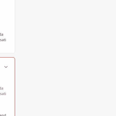
da
sati
ment_1361315
Statistiche Autore
da
sati
i
and