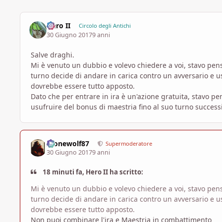
Hero II
Circolo degli Antichi
30 Giugno 2017
9 anni
Salve draghi.
Mi è venuto un dubbio e volevo chiedere a voi, stavo pe
turno decide di andare in carica contro un avversario e us
dovrebbe essere tutto apposto.
Dato che per entrare in ira è un'azione gratuita, stavo pen
usufruire del bonus di maestria fino al suo turno success
Alonewolf87
Supermoderatore
30 Giugno 2017
9 anni
18 minuti fa, Hero II ha scritto:
Mi è venuto un dubbio e volevo chiedere a voi, stavo pe
turno decide di andare in carica contro un avversario e us
dovrebbe essere tutto apposto.
Non puoi combinare l'ira e Maestria in combattimento