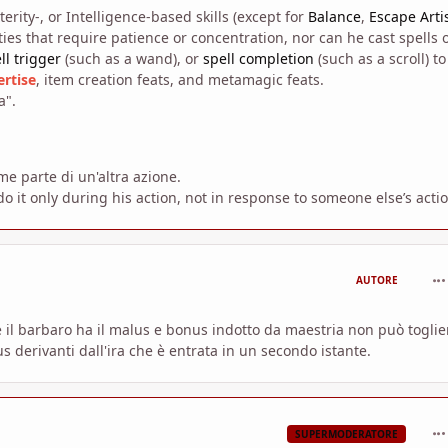
rity-, or Intelligence-based skills (except for
Balance
,
Escape Arti
lities that require patience or concentration, nor can he cast spells 
ll trigger
(such as a wand), or
spell completion
(such as a scroll) to
rtise
, item creation feats, and metamagic feats.
a".
me parte di un'altra azione.
do it only during his action, not in response to someone else’s actio
com
AUTORE
 il barbaro ha il malus e bonus indotto da maestria non può toglier
derivanti dall'ira che è entrata in un secondo istante.
com
SUPERMODERATORE