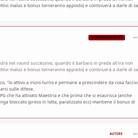
ettivi malus e bonus torneranno apposto) e continuerà a darle di s
com
SUPERMODERATORE
adrà nel round successivo, quando il barbaro in preda all'ira non
ettivi malus e bonus torneranno apposto) e continuerà a darle di s
o, "lo attivo a inizio turno e permane a prescindere da cosa faccio
rsi sulle difese.
 PG che ha attivato Maestria e che prima che si esaurisca (anche
nga bloccato (preso in lotta, paralizzato ecc) mantiene il bonus di
com
AUTORE