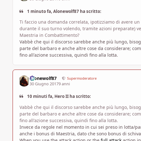
1 minuto fa, Alonewolf87 ha scritto:
Ti faccio una domanda correlata, ipotizziamo di avere un
durante il suo turno volendo, tramite azioni preparate) ve
Maestria in Combattimento?
Vabbè che qui il discorso sarebbe anche più lungo, bisog
parte del barbaro e anche altre cose da considerare; co
fino all'azione successiva, quindi fino alla lotta.
Alonewolf87
Supermoderatore
30 Giugno 2017
9 anni
10 minuti fa, Hero II ha scritto:
Vabbè che qui il discorso sarebbe anche più lungo, bisog
parte del barbaro e anche altre cose da considerare; co
fino all'azione successiva, quindi fino alla lotta.
Invece da regole nel momento in cui sei preso in lotta/par
anche i bonus di Maestria, dato che sono bonus di schiva
When you use the attack action or the
full attack
action in