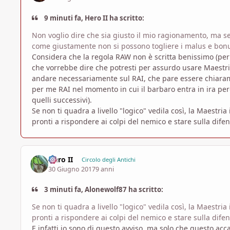
9 minuti fa, Hero II ha scritto:
Non voglio dire che sia giusto il mio ragionamento, ma se
come giustamente non si possono togliere i malus e bonus 
Considera che la regola RAW non è scritta benissimo (per
che vorrebbe dire che potresti per assurdo usare Maestri
andare necessariamente sul RAI, che pare essere chiara
per me RAI nel momento in cui il barbaro entra in ira perd
quelli successivi).
Se non ti quadra a livello "logico" vedila così, la Maest
pronti a rispondere ai colpi del nemico e stare sulla difens
Hero II
Circolo degli Antichi
30 Giugno 2017
9 anni
3 minuti fa, Alonewolf87 ha scritto:
Se non ti quadra a livello "logico" vedila così, la Maest
pronti a rispondere ai colpi del nemico e stare sulla difens
E infatti io sono di questo avviso, ma solo che questo acc