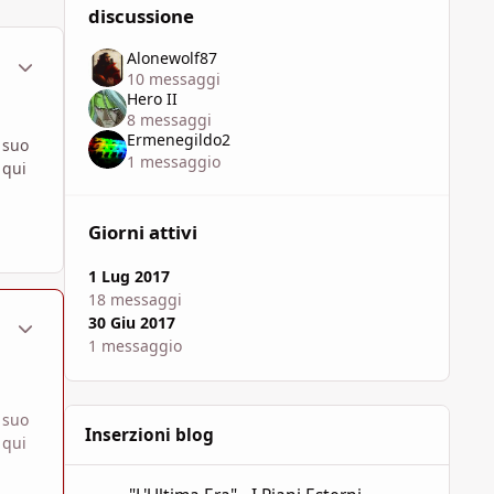
discussione
Alonewolf87
ment_1361292
Statistiche Autore
10 messaggi
Hero II
8 messaggi
Ermenegildo2
 suo
1 messaggio
 qui
Giorni attivi
1 Lug 2017
18 messaggi
ment_1361303
Statistiche Autore
30 Giu 2017
1 messaggio
 suo
Inserzioni blog
 qui
"L'Ultima Era" - I Piani Esterni