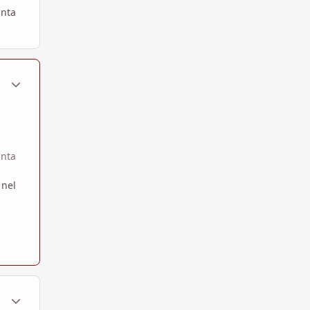
anta
ment_1361311
Statistiche Autore
anta
 nel
ment_1361313
Statistiche Autore