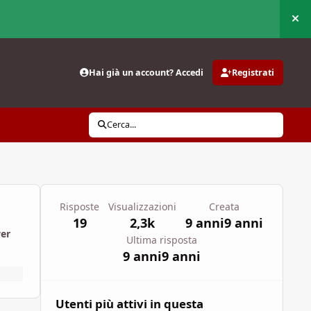
Nas
Hai già un account? Accedi
Registrati
Cerca...
Risposte
Visualizzazioni
Creata
19
2,3k
9 anni
9 anni
wer
Ultima risposta
9 anni
9 anni
Utenti più attivi in questa