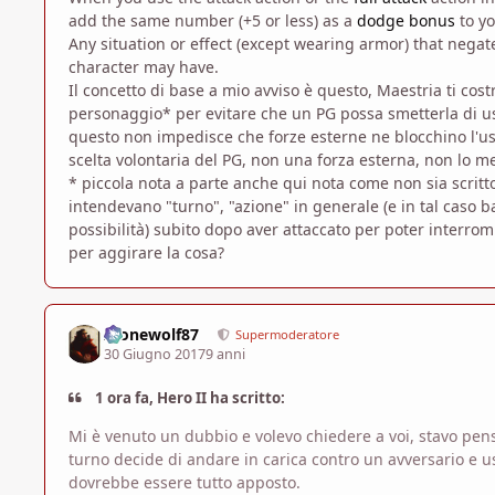
add the same number (+5 or less) as a
dodge bonus
to yo
Any situation or effect (except wearing armor) that nega
character may have.
Il concetto di base a mio avviso è questo, Maestria ti co
personaggio* per evitare che un PG possa smetterla di usa
questo non impedisce che forze esterne ne blocchino l'uso
scelta volontaria del PG, non una forza esterna, non lo m
* piccola nota a parte anche qui nota come non sia scritto
intendevano "turno", "azione" in generale (e in tal caso 
possibilità) subito dopo aver attaccato per poter interro
per aggirare la cosa?
Alonewolf87
Supermoderatore
30 Giugno 2017
9 anni
1 ora fa, Hero II ha scritto:
Mi è venuto un dubbio e volevo chiedere a voi, stavo pe
turno decide di andare in carica contro un avversario e us
dovrebbe essere tutto apposto.