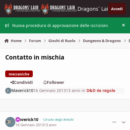
Vai al contenuto
Dragons´ Lair
Accedi
Nuova procedura di approvazione delle iscrizioni
Nas
Home
Forum
Giochi di Ruolo
Dungeons & Dragons
Contatto in mischia
meccaniche
Condividi
Follower
Maverick10
16 Gennaio 2013
13 anni
in
D&D 4e regole
Maverick10
comment_
Stati
Circolo degli Antichi
16 Gennaio 2013
13 anni