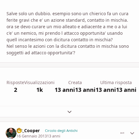
Salve solo un dubbio. esempio sono un chierico fa un cura
ferite gravi che e' un azione standard, contatto in mischia.
ora se devo curare un mio alleato e adiacente a me o a lui
c'e' un nemico, mi prendo l attacco opportunita' usando
quell incantesimo con dicitura contatto in mischia?
Nel senso le azioni con la dicitura contatto in mischia sono
soggetti ad attacco opportunita'?
Risposte
Visualizzazioni
Creata
Ultima risposta
2
1k
13 anni
13 anni
13 anni
13 anni
Espandi panoramica del topic
DB_Cooper
comment_
Stati
Circolo degli Antichi
16 Gennaio 2013
13 anni