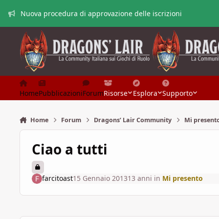
Vai al contenuto
Nuova procedura di approvazione delle iscrizioni
Home
Pubblicazioni
Forum
Risorse
Esplora
Supporto
Home
Forum
Dragons’ Lair Community
Mi present
Ciao a tutti
farcitoast
15 Gennaio 2013
13 anni
in
Mi presento