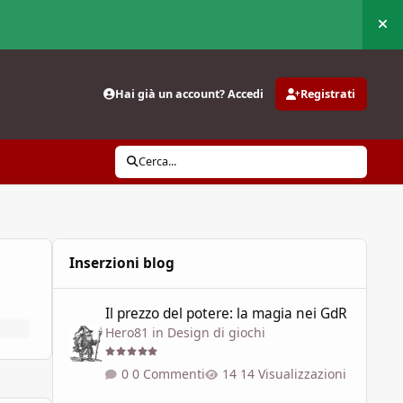
Nas
Hai già un account? Accedi
Registrati
Cerca...
Inserzioni blog
Il prezzo del potere: la magia nei GdR
Il prezzo del potere: la magia nei GdR
Hero81
in
Design di giochi
0 Commenti
14 Visualizzazioni