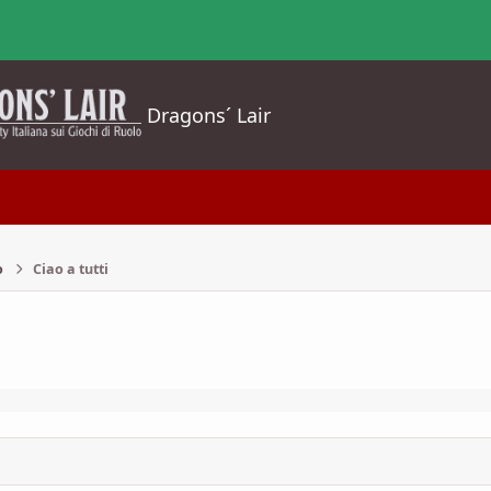
Dragons´ Lair
o
Ciao a tutti