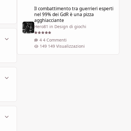
Il combattimento tra guerrieri esperti nel 99% dei GdR è 
Il combattimento tra guerrieri esperti
nel 99% dei GdR è una pizza
agghiacciante
Hero81
in
Design di giochi
ment_800371
Statistiche Autore
4 Commenti
149 Visualizzazioni
ment_800396
Statistiche Autore
ment_800403
Statistiche Autore