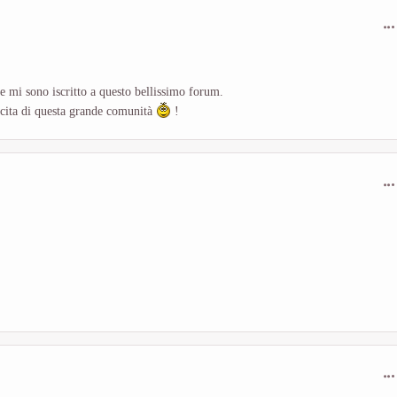
com
e mi sono iscritto a questo bellissimo forum.
escita di questa grande comunità
!
com
com