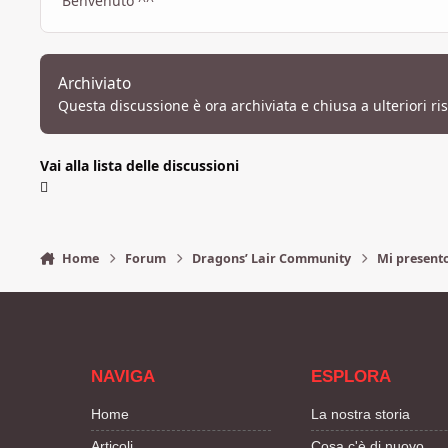
Benvenuto ^^
Archiviato
Questa discussione è ora archiviata e chiusa a ulteriori ri
Vai alla lista delle discussioni
Home
Forum
Dragons’ Lair Community
Mi present
NAVIGA
ESPLORA
Home
La nostra storia
Articoli
Cosa c'è di nuovo