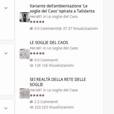
Variante dell'ambientazione 'Le soglie del Caos' ispirata a 
Variante dell'ambientazione 'Le
ment_800324
Statistiche Autore
soglie del Caos' ispirata a Talislanta
Hero81
in
Le soglie del Caos
0 Commenti
37 Visualizzazioni
LE SOGLIE DEL CAOS
LE SOGLIE DEL CAOS
Hero81
in
Le soglie del Caos
ment_800325
Statistiche Autore
0 Commenti
126 Visualizzazioni
SEI REALTÀ DELLA RETE DELLE SOGLIE
SEI REALTÀ DELLA RETE DELLE
SOGLIE
Hero81
in
Le soglie del Caos
2 Commenti
ment_800328
Statistiche Autore
223 Visualizzazioni