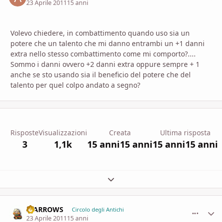
23 Aprile 2011
15 anni
Volevo chiedere, in combattimento quando uso sia un
potere che un talento che mi danno entrambi un +1 danni
extra nello stesso combattimento come mi comporto?....
Sommo i danni ovvero +2 danni extra oppure sempre + 1
anche se sto usando sia il beneficio del potere che del
talento per quel colpo andato a segno?
Risposte
Visualizzazioni
Creata
Ultima risposta
3
1,1k
15 anni
15 anni
15 anni
15 anni
Espandi panoramica del topic
II ARROWS
comment_
Stati
Circolo degli Antichi
23 Aprile 2011
15 anni