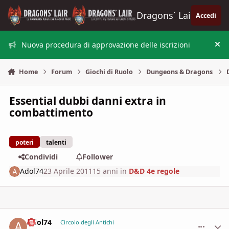
Vai al contenuto
Dragons´ Lair
Accedi
Nuova procedura di approvazione delle iscrizioni
Nas
Home
Forum
Giochi di Ruolo
Dungeons & Dragons
Essential dubbi danni extra in
combattimento
poteri
talenti
Condividi
Follower
Adol74
23 Aprile 2011
15 anni
in
D&D 4e regole
Adol74
comment_
Stati
Circolo degli Antichi