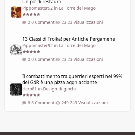
Un po' di restauro
Pippomaster92
in
La Torre del Mago
0 Commenti
23 Visualizzazioni
13 Classi di Troika! per Antiche Pergamene
13 Classi di Troika! per Antiche Pergamene
Pippomaster92
in
La Torre del Mago
0 Commenti
23 Visualizzazioni
Il combattimento tra guerrieri esperti nel 99% dei GdR è una pi
Il combattimento tra guerrieri esperti nel 99%
dei GdR è una pizza agghiacciante
Hero81
in
Design di giochi
6 Commenti
249 Visualizzazioni