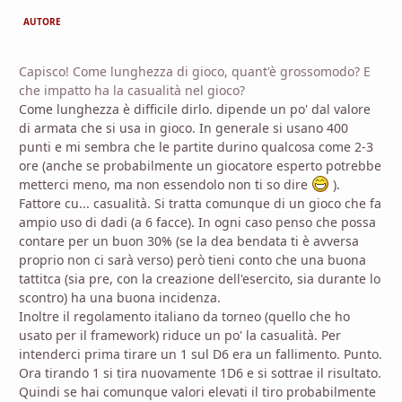
AUTORE
Capisco! Come lunghezza di gioco, quant'è grossomodo? E
che impatto ha la casualità nel gioco?
Come lunghezza è difficile dirlo. dipende un po' dal valore
di armata che si usa in gioco. In generale si usano 400
punti e mi sembra che le partite durino qualcosa come 2-3
ore (anche se probabilmente un giocatore esperto potrebbe
metterci meno, ma non essendolo non ti so dire
).
Fattore cu... casualità. Si tratta comunque di un gioco che fa
ampio uso di dadi (a 6 facce). In ogni caso penso che possa
contare per un buon 30% (se la dea bendata ti è avversa
proprio non ci sarà verso) però tieni conto che una buona
tattitca (sia pre, con la creazione dell'esercito, sia durante lo
scontro) ha una buona incidenza.
Inoltre il regolamento italiano da torneo (quello che ho
usato per il framework) riduce un po' la casualità. Per
intenderci prima tirare un 1 sul D6 era un fallimento. Punto.
Ora tirando 1 si tira nuovamente 1D6 e si sottrae il risultato.
Quindi se hai comunque valori elevati il tiro probabilmente