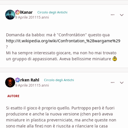
SolKanar
comment_
Stati
Circolo degli Antichi
9 Aprile 2011
15 anni
Domanda da babbo: ma è "Confrontàtion" questo qua
http://it.wikipedia.org/wiki/Confrontation_%28wargame%29
?
Mi ha sempre interessato giocare, ma non ho mai trovato
un gruppo di appassionati. Aveva bellissime miniature
Darken Rahl
comment_
Stati
Circolo degli Antichi
9 Aprile 2011
15 anni
AUTORE
Si esatto il gioco è proprio quello. Purtroppo però è fuori
produzione e anche la nuova versione (chen però aveva
miniature in plastica preverniciate, ma anche queste non
sono male alla fine) non è riuscita a rilanciare la casa