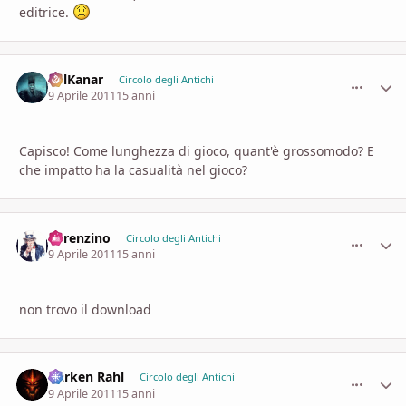
editrice.
SolKanar
comment_
Stati
Circolo degli Antichi
9 Aprile 2011
15 anni
Capisco! Come lunghezza di gioco, quant'è grossomodo? E
che impatto ha la casualità nel gioco?
Lorenzino
comment_
Stati
Circolo degli Antichi
9 Aprile 2011
15 anni
non trovo il download
Darken Rahl
comment_
Stati
Circolo degli Antichi
9 Aprile 2011
15 anni