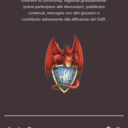
crescere la community, registrati gratuitamente:
potrai partecipare alle discussioni, pubblicare
contenuti, interagire con altri giocatori e
contribuire attivamente alla diffusione del GdR.
Modalità chiara
Modalità scura
Segui la preferenza del sistema
f
x