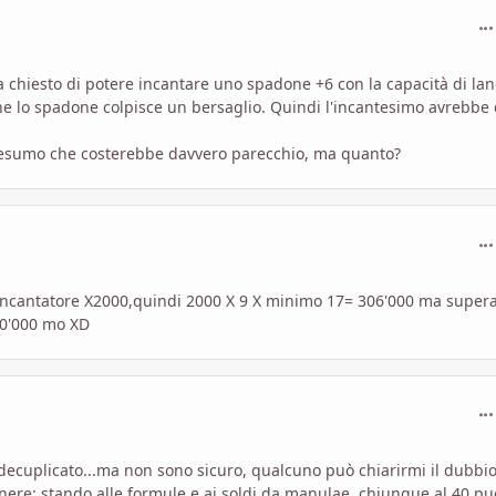
com
ha chiesto di potere incantare uno spadone +6 con la capacità di lan
he lo spadone colpisce un bersaglio. Quindi l'incantesimo avrebbe
presumo che costerebbe davvero parecchio, ma quanto?
com
lo incantatore X2000,quindi 2000 X 9 X minimo 17= 306'000 ma supe
60'000 mo XD
com
 decuplicato...ma non sono sicuro, qualcuno può chiarirmi il dubbi
enere: stando alle formule e ai soldi da manulae, chiunque al 40 pu