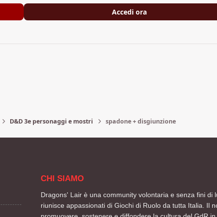
Accedi ora
D&D 3e personaggi e mostri
spadone + disgiunzione
CHI SIAMO
Dragons' Lair è una community volontaria e senza fini di l
riunisce appassionati di Giochi di Ruolo da tutta Italia. Il n
promuovere, sostenere e diffondere la cultura del GdR in 