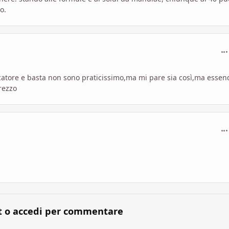
o.
com
atore e basta non sono praticissimo,ma mi pare sia così,ma essen
rezzo
com
t o accedi per commentare