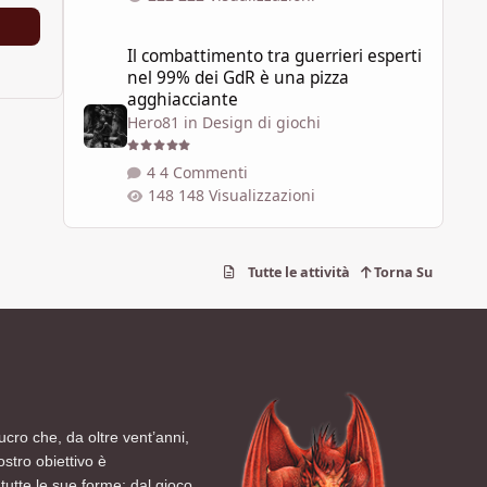
Il combattimento tra guerrieri esperti nel 99% dei GdR è 
Il combattimento tra guerrieri esperti
nel 99% dei GdR è una pizza
agghiacciante
Hero81
in
Design di giochi
4 Commenti
148 Visualizzazioni
Tutte le attività
Torna Su
ucro che, da oltre vent’anni,
ostro obiettivo è
tutte le sue forme: dal gioco