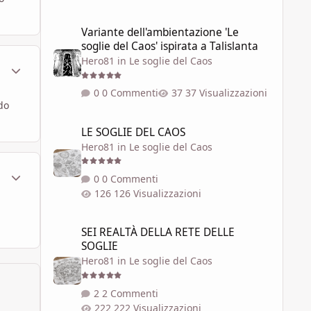
Variante dell'ambientazione 'Le soglie del Caos' ispirata a 
Variante dell'ambientazione 'Le
soglie del Caos' ispirata a Talislanta
Hero81
in
Le soglie del Caos
ment_577136
Statistiche Autore
0 Commenti
37 Visualizzazioni
do
LE SOGLIE DEL CAOS
LE SOGLIE DEL CAOS
Hero81
in
Le soglie del Caos
ment_577142
Statistiche Autore
0 Commenti
126 Visualizzazioni
SEI REALTÀ DELLA RETE DELLE SOGLIE
SEI REALTÀ DELLA RETE DELLE
SOGLIE
Hero81
in
Le soglie del Caos
2 Commenti
222 Visualizzazioni