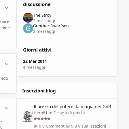
discussione
ment_577076
Statistiche Autore
The Stroy
2 messaggi
ciare
Gunthar Dwarfson
 come
2 messaggi
Giorni attivi
22 Mar 2011
ment_577132
Statistiche Autore
4 messaggi
rando
Inserzioni blog
Il prezzo del potere: la magia nei GdR
ment_577134
Statistiche Autore
Il prezzo del potere: la magia nei GdR
Hero81
in
Design di giochi
o?
0 Commenti
9 Visualizzazioni
ò