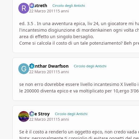
reutreth
Circolo degli Antichi
22 Marzo 2011
15 anni
ed. 3.5 . In una avventura epica, liv 24, un giocatore mi 
l'incantesimo disgiunzione di mordenkainen ogni volta c
area di effetto un singolo bersaglio.
Come si calcola il costo di un tale potenziamento? Beh 
Gunthar Dwarfson
Circolo degli Antichi
22 Marzo 2011
15 anni
se non erro dovrebbe essere livello incantesimo X livel
le 200000 diventa epico e va moltiplicato per 10,ergo 3'0
The Stroy
Circolo degli Antichi
22 Marzo 2011
15 anni
Se è il costo a renderlo un oggetto epco, non credo vada
Nota: personalmente ti consiglio di evitare oggetti del g