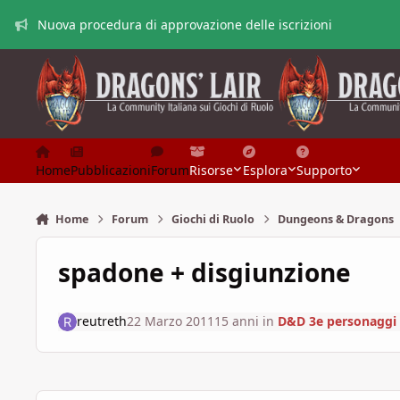
Vai al contenuto
Nuova procedura di approvazione delle iscrizioni
Home
Pubblicazioni
Forum
Risorse
Esplora
Supporto
Home
Forum
Giochi di Ruolo
Dungeons & Dragons
spadone + disgiunzione
reutreth
22 Marzo 2011
15 anni
in
D&D 3e personaggi 