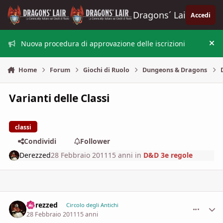
Vai al contenuto
Dragons´ Lair
Accedi
Nuova procedura di approvazione delle iscrizioni
Nas
Home
Forum
Giochi di Ruolo
Dungeons & Dragons
Varianti delle Classi
classi
Condividi
Follower
Derezzed
28 Febbraio 2011
15 anni
in
D&D 3e regole
Derezzed
comment_
Stati
Circolo degli Antichi
28 Febbraio 2011
15 anni