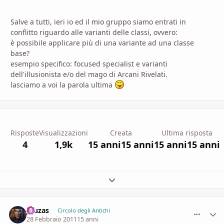
Salve a tutti, ieri io ed il mio gruppo siamo entrati in
conflitto riguardo alle varianti delle classi, ovvero:
è possibile applicare più di una variante ad una classe
base?
esempio specifico: focused specialist e varianti
dell'illusionista e/o del mago di Arcani Rivelati.
lasciamo a voi la parola ultima
Risposte
Visualizzazioni
Creata
Ultima risposta
4
1,9k
15 anni
15 anni
15 anni
15 anni
Espandi panoramica del topic
Jouzas
comment_
Stati
Circolo degli Antichi
28 Febbraio 2011
15 anni