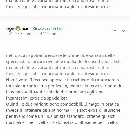
ma non la terza variante altrimenti renderesti inutile il
focused specialist rinunciando agli incantesimi bonus
Fenice
comment_
Stati
Circolo degli Antichi
28 Febbraio 2011
15 anni
nel tuo caso potrai prendere le prime due varianti dello
specialista di arcani rivelati e quella del focused specialist,
ma non la terza variante altrimenti renderesti inutile il
focused specialist rinunciando agli incantesimi bonus
Non è vero. Il focused specialist ti richiede di rinunciare a
uno slot incantesimo per livello, mentre la terza variante di
illusionista di AR ti richiede di rinunciare agli slot
incantesimi extra da specialista.
Quindi le due varianti sono compatibili. Il mago in pratica
invece di ottenere gli slot normali + 1 slot extra di illusione
per livello come un illusionista standard, ottiene gli slot
normali - 1 per livello + 2 slot extra di illusione per livello.