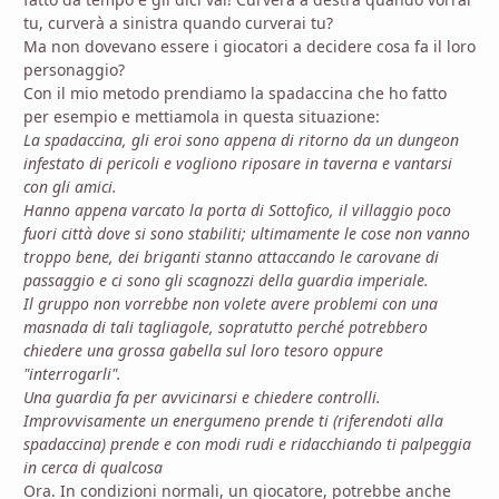
tu, curverà a sinistra quando curverai tu?
Ma non dovevano essere i giocatori a decidere cosa fa il loro
personaggio?
Con il mio metodo prendiamo la spadaccina che ho fatto
per esempio e mettiamola in questa situazione:
La spadaccina, gli eroi sono appena di ritorno da un dungeon
infestato di pericoli e vogliono riposare in taverna e vantarsi
con gli amici.
Hanno appena varcato la porta di Sottofico, il villaggio poco
fuori città dove si sono stabiliti; ultimamente le cose non vanno
troppo bene, dei briganti stanno attaccando le carovane di
passaggio e ci sono gli scagnozzi della guardia imperiale.
Il gruppo non vorrebbe non volete avere problemi con una
masnada di tali tagliagole, sopratutto perché potrebbero
chiedere una grossa gabella sul loro tesoro oppure
"interrogarli".
Una guardia fa per avvicinarsi e chiedere controlli.
Improvvisamente un energumeno prende ti (riferendoti alla
spadaccina) prende e con modi rudi e ridacchiando ti palpeggia
in cerca di qualcosa
Ora. In condizioni normali, un giocatore, potrebbe anche