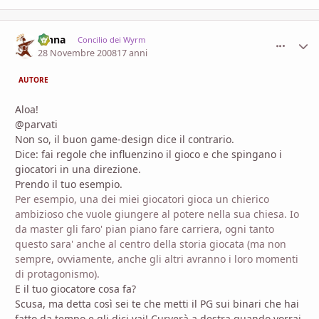
fenna
comment_
Stati
Concilio dei Wyrm
28 Novembre 2008
17 anni
AUTORE
Aloa!
@parvati
Non so, il buon game-design dice il contrario.
Dice: fai regole che influenzino il gioco e che spingano i
giocatori in una direzione.
Prendo il tuo esempio.
Per esempio, una dei miei giocatori gioca un chierico
ambizioso che vuole giungere al potere nella sua chiesa. Io
da master gli faro' pian piano fare carriera, ogni tanto
questo sara' anche al centro della storia giocata (ma non
sempre, ovviamente, anche gli altri avranno i loro momenti
di protagonismo).
E il tuo giocatore cosa fa?
Scusa, ma detta così sei te che metti il PG sui binari che hai
fatto da tempo e gli dici vai! Curverà a destra quando vorrai