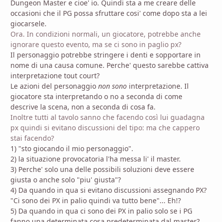
Dungeon Master e cioe' io. Quindi sta a me creare delle
occasioni che il PG possa sfruttare cosi' come dopo sta a lei
giocarsele.
Ora. In condizioni normali, un giocatore, potrebbe anche
ignorare questo evento, ma se ci sono in paglio px?
Il personaggio potrebbe stringere i denti e sopportare in
nome di una causa comune. Perche' questo sarebbe cattiva
interpretazione tout court?
Le azioni del personaggio
non sono
interpretazione. Il
giocatore sta interpretando o no a seconda di come
descrive la scena, non a seconda di cosa fa.
Inoltre tutti al tavolo sanno che facendo così lui guadagna
px quindi si evitano discussioni del tipo: ma che cappero
stai facendo?
1) "sto giocando il mio personaggio".
2) la situazione provocatoria l'ha messa li' il master.
3) Perche' solo una delle possibili soluzioni deve essere
giusta o anche solo "piu' giusta"?
4) Da quando in qua si evitano discussioni assegnando PX?
"Ci sono dei PX in palio quindi va tutto bene"... Eh!?
5) Da quando in qua ci sono dei PX in palio solo se i PG
fanno una determinata cosa predeterminata dal master?