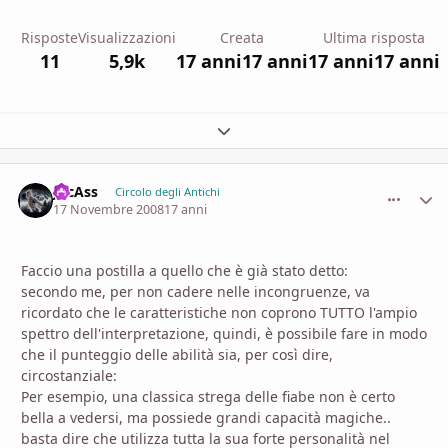
Risposte
Visualizzazioni
Creata
Ultima risposta
11
5,9k
17 anni
17 anni
17 anni
17 anni
Espandi panoramica del topic
JocAss
comment_
Stati
Circolo degli Antichi
17 Novembre 2008
17 anni
Faccio una postilla a quello che è già stato detto:
secondo me, per non cadere nelle incongruenze, va
ricordato che le caratteristiche non coprono TUTTO l'ampio
spettro dell'interpretazione, quindi, è possibile fare in modo
che il punteggio delle abilità sia, per così dire,
circostanziale:
Per esempio, una classica strega delle fiabe non è certo
bella a vedersi, ma possiede grandi capacità magiche..
basta dire che utilizza tutta la sua forte personalità nel