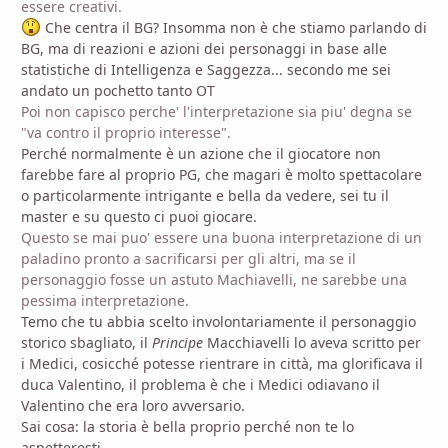
essere creativi.
Che centra il BG? Insomma non è che stiamo parlando di
BG, ma di reazioni e azioni dei personaggi in base alle
statistiche di Intelligenza e Saggezza... secondo me sei
andato un pochetto tanto OT
Poi non capisco perche' l'interpretazione sia piu' degna se
"va contro il proprio interesse".
Perché normalmente è un azione che il giocatore non
farebbe fare al proprio PG, che magari è molto spettacolare
o particolarmente intrigante e bella da vedere, sei tu il
master e su questo ci puoi giocare.
Questo se mai puo' essere una buona interpretazione di un
paladino pronto a sacrificarsi per gli altri, ma se il
personaggio fosse un astuto Machiavelli, ne sarebbe una
pessima interpretazione.
Temo che tu abbia scelto involontariamente il personaggio
storico sbagliato, il
Principe
Macchiavelli lo aveva scritto per
i Medici, cosicché potesse rientrare in città, ma glorificava il
duca Valentino, il problema è che i Medici odiavano il
Valentino che era loro avversario.
Sai cosa: la storia è bella proprio perché non te lo
aspetteresti.