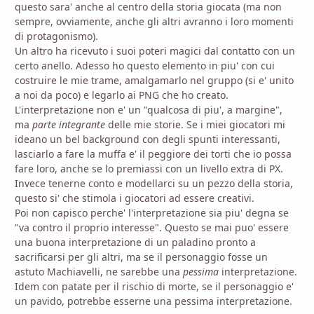
questo sara' anche al centro della storia giocata (ma non
sempre, ovviamente, anche gli altri avranno i loro momenti
di protagonismo).
Un altro ha ricevuto i suoi poteri magici dal contatto con un
certo anello. Adesso ho questo elemento in piu' con cui
costruire le mie trame, amalgamarlo nel gruppo (si e' unito
a noi da poco) e legarlo ai PNG che ho creato.
L'interpretazione non e' un "qualcosa di piu', a margine",
ma
parte integrante
delle mie storie. Se i miei giocatori mi
ideano un bel background con degli spunti interessanti,
lasciarlo a fare la muffa e' il peggiore dei torti che io possa
fare loro, anche se lo premiassi con un livello extra di PX.
Invece tenerne conto e modellarci su un pezzo della storia,
questo si' che stimola i giocatori ad essere creativi.
Poi non capisco perche' l'interpretazione sia piu' degna se
"va contro il proprio interesse". Questo se mai puo' essere
una buona interpretazione di un paladino pronto a
sacrificarsi per gli altri, ma se il personaggio fosse un
astuto Machiavelli, ne sarebbe una
pessima
interpretazione.
Idem con patate per il rischio di morte, se il personaggio e'
un pavido, potrebbe esserne una pessima interpretazione.