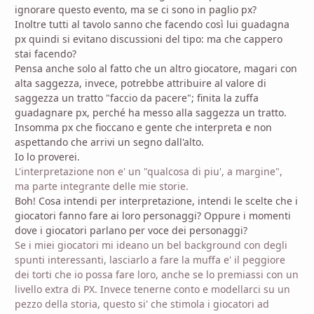
ignorare questo evento, ma se ci sono in paglio px?
Inoltre tutti al tavolo sanno che facendo così lui guadagna
px quindi si evitano discussioni del tipo: ma che cappero
stai facendo?
Pensa anche solo al fatto che un altro giocatore, magari con
alta saggezza, invece, potrebbe attribuire al valore di
saggezza un tratto "faccio da pacere"; finita la zuffa
guadagnare px, perché ha messo alla saggezza un tratto.
Insomma px che fioccano e gente che interpreta e non
aspettando che arrivi un segno dall'alto.
Io lo proverei.
L'interpretazione non e' un "qualcosa di piu', a margine",
ma parte integrante delle mie storie.
Boh! Cosa intendi per interpretazione, intendi le scelte che i
giocatori fanno fare ai loro personaggi? Oppure i momenti
dove i giocatori parlano per voce dei personaggi?
Se i miei giocatori mi ideano un bel background con degli
spunti interessanti, lasciarlo a fare la muffa e' il peggiore
dei torti che io possa fare loro, anche se lo premiassi con un
livello extra di PX. Invece tenerne conto e modellarci su un
pezzo della storia, questo si' che stimola i giocatori ad