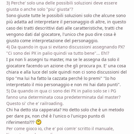
3) Perche' solo una delle possibili soluzioni deve essere
giusta o anche solo "piu' giusta"?
Sono giuste tutte le possibili soluzioni solo che alcune sono
più adatta ad interpretare il personaggio di altre, in questo
caso dei tratti descrittivi dati alle caratteristiche, tratti che
vengono dati dal giocatore, l'unico che puo dire cosa è
giusto come interpretazione del personaggio.
4) Da quando in qua si evitano discussioni assegnando PX?
"Ci sono dei PX in palio quindi va tutto bene"... Eh!?
I px non li assegni tu master, ma se le assegna da solo il
giocatore facendo un azione che gli procura px. E' una cosa
chiara e alla luce del sole quindi non ci sono discussioni del
tipo "ma lui ha fatto la cazzata perché lo premi" "Io ho
interpretato il mio personaggio e non mi hai dato punti".
5) Da quando in qua ci sono dei PX in palio solo se i PG
fanno una determinata cosa predeterminata dal master?
Questo si' che e' railroading.
Chi ha detto sta capperata? Ho detto solo che è un metodo
per dare px, non ché è l'unico o l'unicpo punto di
riferimento???
Per come gioco io, che e' poi com'e' scritto il manuale,