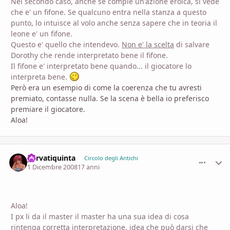
Nel secondo caso, anche se compie un'azione eroica, si vede
che e' un fifone. Se qualcuno entra nella stanza a questo
punto, lo intuisce al volo anche senza sapere che in teoria il
leone e' un fifone.
Questo e' quello che intendevo.
Non e' la scelta
di salvare
Dorothy che rende interpretato bene il fifone.
Il fifone e' interpretato bene quando... il giocatore lo
interpreta bene.
Però era un esempio di come la coerenza che tu avresti
premiato, contasse nulla. Se la scena è bella io preferisco
premiare il giocatore.
Aloa!
parvatiquinta
comment_
Stati
Circolo degli Antichi
1 Dicembre 2008
17 anni
Aloa!
I px li da il master il master ha una sua idea di cosa
rintenga corretta interpretazione, idea che può darsi che