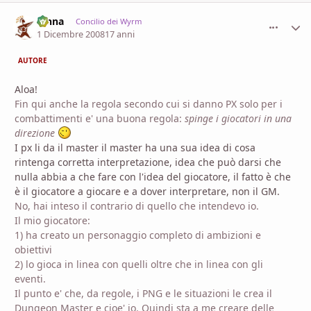
fenna
comment_
Stati
Concilio dei Wyrm
1 Dicembre 2008
17 anni
AUTORE
Aloa!
Fin qui anche la regola secondo cui si danno PX solo per i
combattimenti e' una buona regola:
spinge i giocatori in una
direzione
I px li da il master il master ha una sua idea di cosa
rintenga corretta interpretazione, idea che può darsi che
nulla abbia a che fare con l'idea del giocatore, il fatto è che
è il giocatore a giocare e a dover interpretare, non il GM.
No, hai inteso il contrario di quello che intendevo io.
Il mio giocatore:
1) ha creato un personaggio completo di ambizioni e
obiettivi
2) lo gioca in linea con quelli oltre che in linea con gli
eventi.
Il punto e' che, da regole, i PNG e le situazioni le crea il
Dungeon Master e cioe' io. Quindi sta a me creare delle