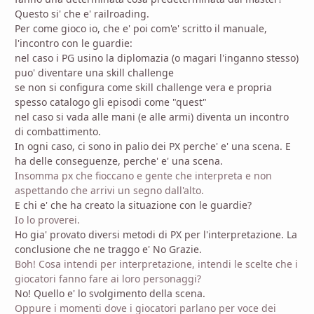
Questo si' che e' railroading.
Per come gioco io, che e' poi com'e' scritto il manuale,
l'incontro con le guardie:
nel caso i PG usino la diplomazia (o magari l'inganno stesso)
puo' diventare una skill challenge
se non si configura come skill challenge vera e propria
spesso catalogo gli episodi come "quest"
nel caso si vada alle mani (e alle armi) diventa un incontro
di combattimento.
In ogni caso, ci sono in palio dei PX perche' e' una scena. E
ha delle conseguenze, perche' e' una scena.
Insomma px che fioccano e gente che interpreta e non
aspettando che arrivi un segno dall'alto.
E chi e' che ha creato la situazione con le guardie?
Io lo proverei.
Ho gia' provato diversi metodi di PX per l'interpretazione. La
conclusione che ne traggo e' No Grazie.
Boh! Cosa intendi per interpretazione, intendi le scelte che i
giocatori fanno fare ai loro personaggi?
No! Quello e' lo svolgimento della scena.
Oppure i momenti dove i giocatori parlano per voce dei