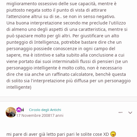
miglioramento ossessivo delle sue capacità, mentre è
piuttosto negata sotto il punto di vista di attirare
l'attenzione altrui su di se.. se non in senso negativo.
Una buona interpretazione secondo me preclude l'utilizzo
di almeno uno degli aspetti di una caratteristica, mentre si
può spaziare molto per gli altri. Per giustificare un alto
punteggio di Intelligenza, potrebbe bastare dire che un
personaggio possiede conoscenze in ogni campo del
sapere, ma è istintivo e salta subito alla conclusione a cui
viene portato dai suoi interminabili flussi di pensieri (se un
personaggio intelligente è molto colto, non è necessario
dire che sia anche un raffinato calcolatore, benchè questa
di solito sia l'interpretazione più diffusa per un personaggio
intelligente)
elpi
comment_
Stati
Circolo degli Antichi
17 Novembre 2008
17 anni
mi pare di aver già letto pari pari le solite cose XD