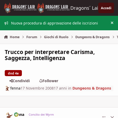
Vai al contenuto
Dragons´ Lair
Accedi
Nuova procedura di approvazione delle iscrizioni
Nas
Home
Forum
Giochi di Ruolo
Dungeons & Dragons
Trucco per interpretare Carisma,
Saggezza, Intelligenza
dnd 4e
Condividi
Follower
fenna
17 Novembre 2008
17 anni
in
Dungeons & Dragons
fenna
comment_
Stati
Concilio dei Wyrm