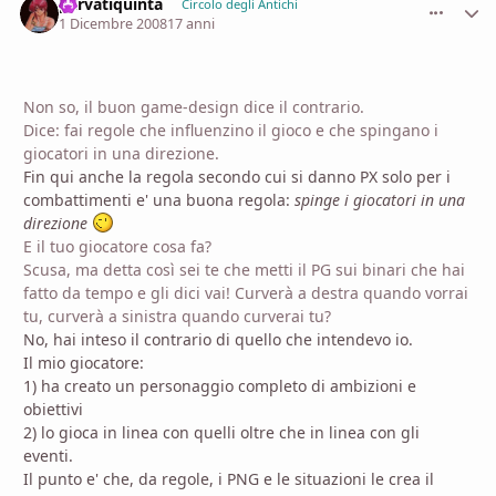
parvatiquinta
comment_
Stati
Circolo degli Antichi
1 Dicembre 2008
17 anni
Non so, il buon game-design dice il contrario.
Dice: fai regole che influenzino il gioco e che spingano i
giocatori in una direzione.
Fin qui anche la regola secondo cui si danno PX solo per i
combattimenti e' una buona regola:
spinge i giocatori in una
direzione
E il tuo giocatore cosa fa?
Scusa, ma detta così sei te che metti il PG sui binari che hai
fatto da tempo e gli dici vai! Curverà a destra quando vorrai
tu, curverà a sinistra quando curverai tu?
No, hai inteso il contrario di quello che intendevo io.
Il mio giocatore:
1) ha creato un personaggio completo di ambizioni e
obiettivi
2) lo gioca in linea con quelli oltre che in linea con gli
eventi.
Il punto e' che, da regole, i PNG e le situazioni le crea il