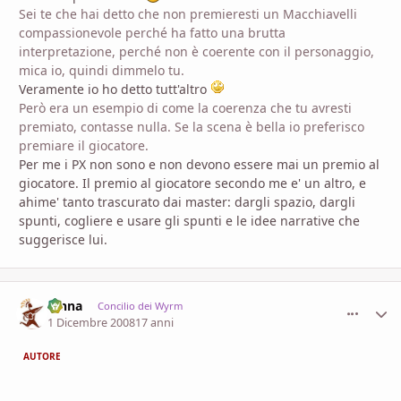
Sei te che hai detto che non premieresti un Macchiavelli
compassionevole perché ha fatto una brutta
interpretazione, perché non è coerente con il personaggio,
mica io, quindi dimmelo tu.
Veramente io ho detto tutt'altro
Però era un esempio di come la coerenza che tu avresti
premiato, contasse nulla. Se la scena è bella io preferisco
premiare il giocatore.
Per me i PX non sono e non devono essere mai un premio al
giocatore. Il premio al giocatore secondo me e' un altro, e
ahime' tanto trascurato dai master: dargli spazio, dargli
spunti, cogliere e usare gli spunti e le idee narrative che
suggerisce lui.
fenna
comment_
Stati
Concilio dei Wyrm
1 Dicembre 2008
17 anni
AUTORE