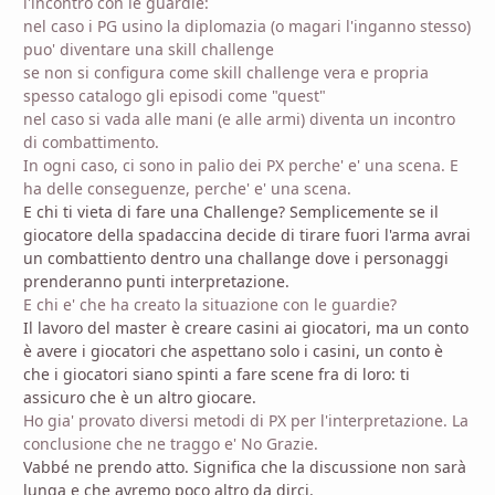
l'incontro con le guardie:
nel caso i PG usino la diplomazia (o magari l'inganno stesso)
puo' diventare una skill challenge
se non si configura come skill challenge vera e propria
spesso catalogo gli episodi come "quest"
nel caso si vada alle mani (e alle armi) diventa un incontro
di combattimento.
In ogni caso, ci sono in palio dei PX perche' e' una scena. E
ha delle conseguenze, perche' e' una scena.
E chi ti vieta di fare una Challenge? Semplicemente se il
giocatore della spadaccina decide di tirare fuori l'arma avrai
un combattiento dentro una challange dove i personaggi
prenderanno punti interpretazione.
E chi e' che ha creato la situazione con le guardie?
Il lavoro del master è creare casini ai giocatori, ma un conto
è avere i giocatori che aspettano solo i casini, un conto è
che i giocatori siano spinti a fare scene fra di loro: ti
assicuro che è un altro giocare.
Ho gia' provato diversi metodi di PX per l'interpretazione. La
conclusione che ne traggo e' No Grazie.
Vabbé ne prendo atto. Significa che la discussione non sarà
lunga e che avremo poco altro da dirci.