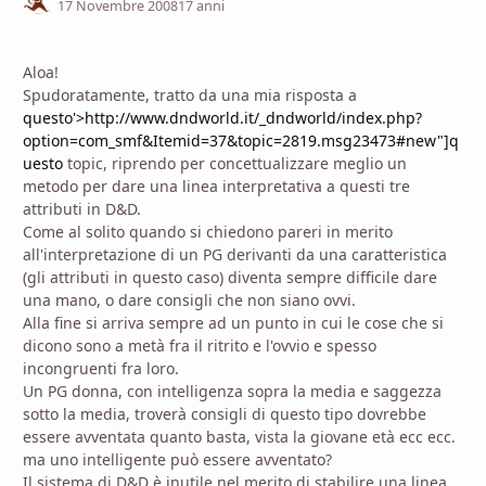
17 Novembre 2008
17 anni
Aloa!
Spudoratamente, tratto da una mia risposta a
questo'>http://www.dndworld.it/_dndworld/index.php?
option=com_smf&Itemid=37&topic=2819.msg23473#new"]q
uesto
topic, riprendo per concettualizzare meglio un
metodo per dare una linea interpretativa a questi tre
attributi in D&D.
Come al solito quando si chiedono pareri in merito
all'interpretazione di un PG derivanti da una caratteristica
(gli attributi in questo caso) diventa sempre difficile dare
una mano, o dare consigli che non siano ovvi.
Alla fine si arriva sempre ad un punto in cui le cose che si
dicono sono a metà fra il ritrito e l'ovvio e spesso
incongruenti fra loro.
Un PG donna, con intelligenza sopra la media e saggezza
sotto la media, troverà consigli di questo tipo dovrebbe
essere avventata quanto basta, vista la giovane età ecc ecc.
ma uno intelligente può essere avventato?
Il sistema di D&D è inutile nel merito di stabilire una linea