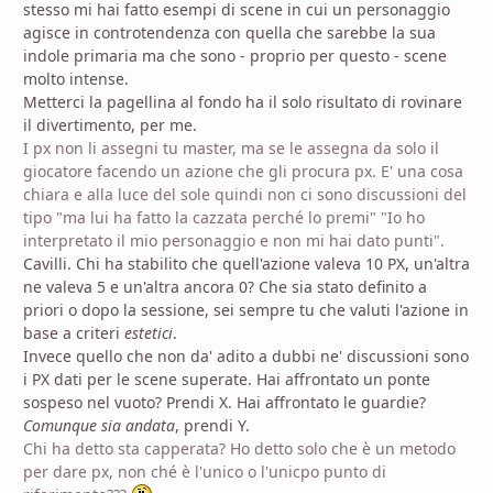
stesso mi hai fatto esempi di scene in cui un personaggio
agisce in controtendenza con quella che sarebbe la sua
indole primaria ma che sono - proprio per questo - scene
molto intense.
Metterci la pagellina al fondo ha il solo risultato di rovinare
il divertimento, per me.
I px non li assegni tu master, ma se le assegna da solo il
giocatore facendo un azione che gli procura px. E' una cosa
chiara e alla luce del sole quindi non ci sono discussioni del
tipo "ma lui ha fatto la cazzata perché lo premi" "Io ho
interpretato il mio personaggio e non mi hai dato punti".
Cavilli. Chi ha stabilito che quell'azione valeva 10 PX, un'altra
ne valeva 5 e un'altra ancora 0? Che sia stato definito a
priori o dopo la sessione, sei sempre tu che valuti l'azione in
base a criteri
estetici
.
Invece quello che non da' adito a dubbi ne' discussioni sono
i PX dati per le scene superate. Hai affrontato un ponte
sospeso nel vuoto? Prendi X. Hai affrontato le guardie?
Comunque sia andata
, prendi Y.
Chi ha detto sta capperata? Ho detto solo che è un metodo
per dare px, non ché è l'unico o l'unicpo punto di