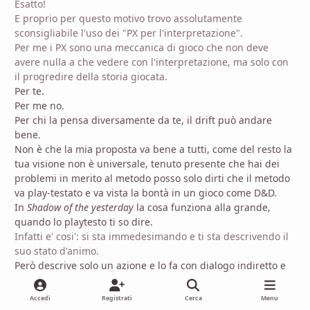
Esatto!
E proprio per questo motivo trovo assolutamente
sconsigliabile l'uso dei "PX per l'interpretazione".
Per me i PX sono una meccanica di gioco che non deve
avere nulla a che vedere con l'interpretazione, ma solo con
il progredire della storia giocata.
Per te.
Per me no.
Per chi la pensa diversamente da te, il drift può andare
bene.
Non è che la mia proposta va bene a tutti, come del resto la
tua visione non è universale, tenuto presente che hai dei
problemi in merito al metodo posso solo dirti che il metodo
va play-testato e va vista la bontà in un gioco come D&D.
In
Shadow of the yesterday
la cosa funziona alla grande,
quando lo playtesto ti so dire.
Infatti e' cosi': si sta immedesimando e ti sta descrivendo il
suo stato d'animo.
Però descrive solo un azione e lo fa con dialogo indiretto e
non è che è intriso della malinconia del personaggio,
insomma quello che mi interessava è capire fino a che
Accedi
Registrati
Cerca
Menu
punto intendevi la cosa, detto questo dire che il resto è