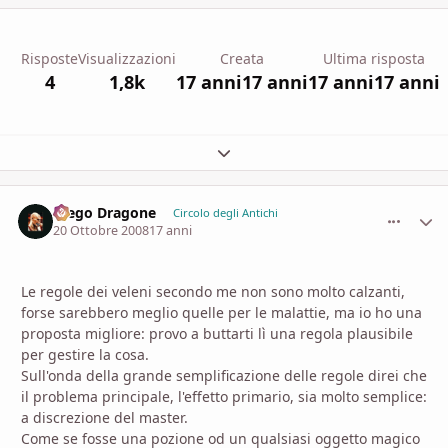
Risposte
Visualizzazioni
Creata
Ultima risposta
4
1,8k
17 anni
17 anni
17 anni
17 anni
Espandi panoramica del topic
Diego Dragone
comment_
Stati
Circolo degli Antichi
20 Ottobre 2008
17 anni
Le regole dei veleni secondo me non sono molto calzanti,
forse sarebbero meglio quelle per le malattie, ma io ho una
proposta migliore: provo a buttarti lì una regola plausibile
per gestire la cosa.
Sull'onda della grande semplificazione delle regole direi che
il problema principale, l'effetto primario, sia molto semplice:
a discrezione del master.
Come se fosse una pozione od un qualsiasi oggetto magico