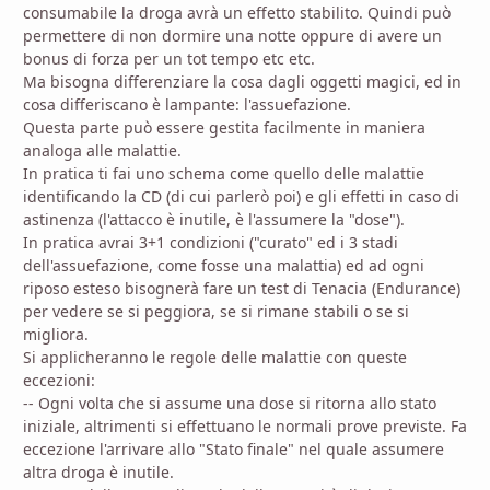
consumabile la droga avrà un effetto stabilito. Quindi può
permettere di non dormire una notte oppure di avere un
bonus di forza per un tot tempo etc etc.
Ma bisogna differenziare la cosa dagli oggetti magici, ed in
cosa differiscano è lampante: l'assuefazione.
Questa parte può essere gestita facilmente in maniera
analoga alle malattie.
In pratica ti fai uno schema come quello delle malattie
identificando la CD (di cui parlerò poi) e gli effetti in caso di
astinenza (l'attacco è inutile, è l'assumere la "dose").
In pratica avrai 3+1 condizioni ("curato" ed i 3 stadi
dell'assuefazione, come fosse una malattia) ed ad ogni
riposo esteso bisognerà fare un test di Tenacia (Endurance)
per vedere se si peggiora, se si rimane stabili o se si
migliora.
Si applicheranno le regole delle malattie con queste
eccezioni:
-- Ogni volta che si assume una dose si ritorna allo stato
iniziale, altrimenti si effettuano le normali prove previste. Fa
eccezione l'arrivare allo "Stato finale" nel quale assumere
altra droga è inutile.