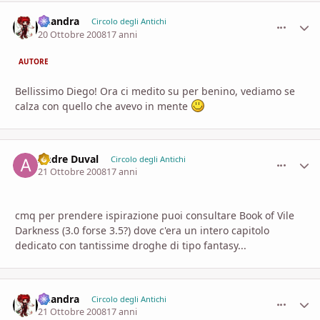
khandra
comment_
Stati
Circolo degli Antichi
20 Ottobre 2008
17 anni
AUTORE
Bellissimo Diego! Ora ci medito su per benino, vediamo se
calza con quello che avevo in mente
Andre Duval
comment_
Stati
Circolo degli Antichi
21 Ottobre 2008
17 anni
cmq per prendere ispirazione puoi consultare Book of Vile
Darkness (3.0 forse 3.5?) dove c'era un intero capitolo
dedicato con tantissime droghe di tipo fantasy...
khandra
comment_
Stati
Circolo degli Antichi
21 Ottobre 2008
17 anni