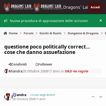
Vai al contenuto
Dragons´ Lair
Accedi
Nuova procedura di approvazione delle iscrizioni
Nas
Home
Forum
Giochi di Ruolo
Dungeons & Dragons
questione poco politically correct...
cose che danno assuefazione
Condividi
Follower
khandra
20 Ottobre 2008
17 anni
in
D&D 4e regole
khandra
comment_
Stati
Circolo degli Antichi
20 Ottobre 2008
17 anni