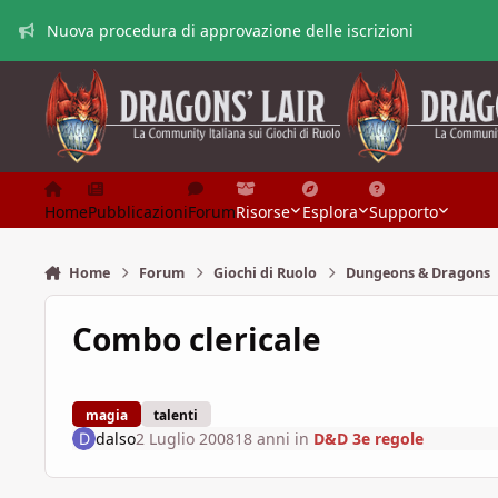
Vai al contenuto
Nuova procedura di approvazione delle iscrizioni
Home
Pubblicazioni
Forum
Risorse
Esplora
Supporto
Home
Forum
Giochi di Ruolo
Dungeons & Dragons
Combo clericale
magia
talenti
dalso
2 Luglio 2008
18 anni
in
D&D 3e regole