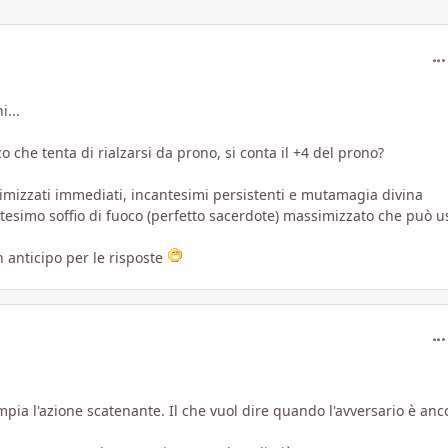
com
i...
che tenta di rialzarsi da prono, si conta il +4 del prono?
simizzati immediati, incantesimi persistenti e mutamagia divina
ntesimo soffio di fuoco (perfetto sacerdote) massimizzato che può u
n anticipo per le risposte
com
mpia l'azione scatenante. Il che vuol dire quando l'avversario è anc