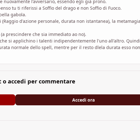
e nuovamente l'avversario, essendo egli già prono.
o tu ti riferissi a Soffio del drago e non Soffio di Fuoco.
bella gabola.
ati (Raggio d'azione personale, durata non istantanea), la metamagi
 (a prescindere che sia immediato ao no).
 che si applichino i talenti indipendentemente l'uno all'altro. Quind
urata normale dello spell, mentre per il resto dlela durata esso non
t o accedi per commentare
Accedi ora