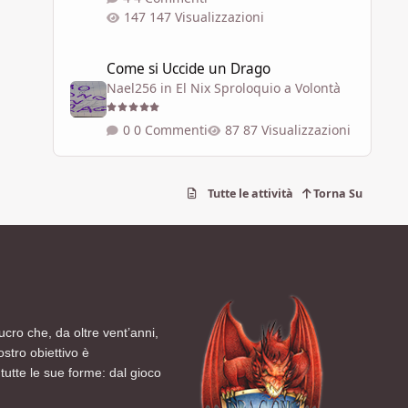
147 Visualizzazioni
Come si Uccide un Drago
Come si Uccide un Drago
Nael256
in
El Nix Sproloquio a Volontà
0 Commenti
87 Visualizzazioni
Tutte le attività
Torna Su
ucro che, da oltre vent’anni,
ostro obiettivo è
tutte le sue forme: dal gioco