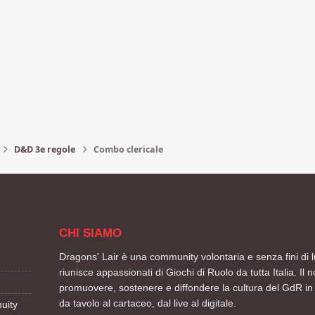
D&D 3e regole
Combo clericale
CHI SIAMO
Dragons' Lair è una community volontaria e senza fini di l
riunisce appassionati di Giochi di Ruolo da tutta Italia. Il n
promuovere, sostenere e diffondere la cultura del GdR in 
da tavolo al cartaceo, dal live al digitale.
uity