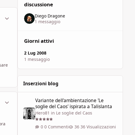
discussione
Diego Dragone
ment_451148
Statistiche Autore
1 messaggio
Giorni attivi
2 Lug 2008
1 messaggio
sare
Inserzioni blog
Variante dell'ambientazione 'Le soglie del Caos' ispirata a 
Variante dell'ambientazione 'Le
ment_451150
Statistiche Autore
soglie del Caos' ispirata a Talislanta
Hero81
in
Le soglie del Caos
ora
0 Commenti
36 Visualizzazioni