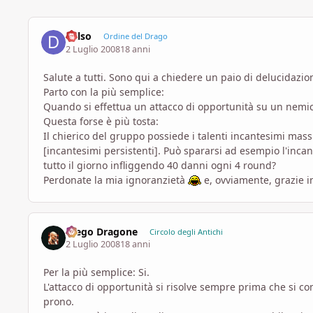
dalso
Ordine del Drago
2 Luglio 2008
18 anni
Salute a tutti. Sono qui a chiedere un paio di delucidazion
Parto con la più semplice:
Quando si effettua un attacco di opportunità su un nemico 
Questa forse è più tosta:
Il chierico del gruppo possiede i talenti incantesimi mas
[incantesimi persistenti]. Può spararsi ad esempio l'inca
tutto il giorno infliggendo 40 danni ogni 4 round?
Perdonate la mia ignoranzietà
e, ovviamente, grazie i
Diego Dragone
Circolo degli Antichi
2 Luglio 2008
18 anni
Per la più semplice: Si.
L'attacco di opportunità si risolve sempre prima che si co
prono.