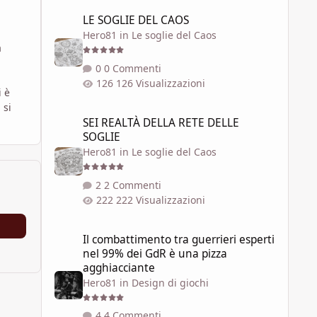
LE SOGLIE DEL CAOS
LE SOGLIE DEL CAOS
Hero81
in
Le soglie del Caos
a
0 Commenti
126 Visualizzazioni
i è
 si
SEI REALTÀ DELLA RETE DELLE SOGLIE
SEI REALTÀ DELLA RETE DELLE
SOGLIE
Hero81
in
Le soglie del Caos
2 Commenti
222 Visualizzazioni
Il combattimento tra guerrieri esperti nel 99% dei GdR è 
Il combattimento tra guerrieri esperti
nel 99% dei GdR è una pizza
agghiacciante
Hero81
in
Design di giochi
4 Commenti