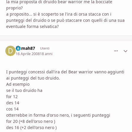
la mia proposta di druido bear warrior me la bocciate
proprio?
a proposito... si è scoperto se l'ira di orsa stacca con i
punteggi del druido o se può staccare con quelli di una sua
eventuale forma selvatica?
Dumah87
comment_
Stati
Utenti
16 Aprile 2008
18 anni
I punteggi concessi dall'ira del Bear warrior vanno aggiunti
ai punteggi del tuo druido.
Ad esempio
se il tuo druido ha
for 12
des 14
cos 14
otterrebbe in forma d'orso nero, i seguenti punteggi
for 20 (+8 dell'orso nero )
des 16 (+2 dell'orso nero )