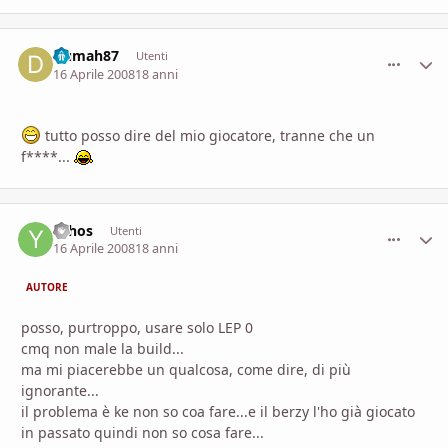
Dumah87
comment_
Stati
Utenti
16 Aprile 2008
18 anni
tutto posso dire del mio giocatore, tranne che un
f****...
Ychos
comment_
Stati
Utenti
16 Aprile 2008
18 anni
AUTORE
posso, purtroppo, usare solo LEP 0
cmq non male la build...
ma mi piacerebbe un qualcosa, come dire, di più
ignorante...
il problema è ke non so coa fare...e il berzy l'ho già giocato
in passato quindi non so cosa fare...