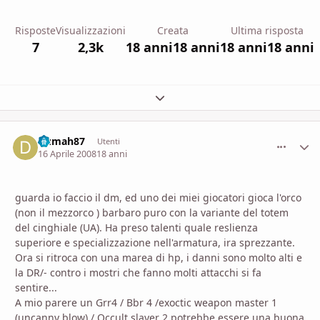
Risposte
Visualizzazioni
Creata
Ultima risposta
7
2,3k
18 anni
18 anni
18 anni
18 anni
Espandi panoramica del topic
Dumah87
comment_
Stati
Utenti
16 Aprile 2008
18 anni
guarda io faccio il dm, ed uno dei miei giocatori gioca l'orco
(non il mezzorco ) barbaro puro con la variante del totem
del cinghiale (UA). Ha preso talenti quale reslienza
superiore e specializzazione nell'armatura, ira sprezzante.
Ora si ritroca con una marea di hp, i danni sono molto alti e
la DR/- contro i mostri che fanno molti attacchi si fa
sentire...
A mio parere un Grr4 / Bbr 4 /exoctic weapon master 1
(uncanny blow) / Occult slayer 2 potrebbe essere una buona