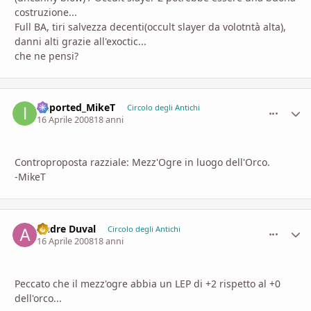
costruzione...
Full BA, tiri salvezza decenti(occult slayer da volotntà alta),
danni alti grazie all'exoctic...
che ne pensi?
imported_MikeT
comment_
Stati
Circolo degli Antichi
16 Aprile 2008
18 anni
Controproposta razziale: Mezz'Ogre in luogo dell'Orco.
-MikeT
Andre Duval
comment_
Stati
Circolo degli Antichi
16 Aprile 2008
18 anni
Peccato che il mezz'ogre abbia un LEP di +2 rispetto al +0
dell'orco...