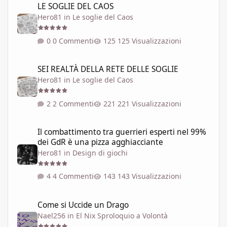
LE SOGLIE DEL CAOS
Hero81
in
Le soglie del Caos
0 Commenti
125 Visualizzazioni
SEI REALTÀ DELLA RETE DELLE SOGLIE
SEI REALTÀ DELLA RETE DELLE SOGLIE
Hero81
in
Le soglie del Caos
2 Commenti
221 Visualizzazioni
Il combattimento tra guerrieri esperti nel 99% dei GdR è una pi
Il combattimento tra guerrieri esperti nel 99%
dei GdR è una pizza agghiacciante
Hero81
in
Design di giochi
4 Commenti
143 Visualizzazioni
Come si Uccide un Drago
Come si Uccide un Drago
Nael256
in
El Nix Sproloquio a Volontà