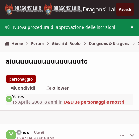
Vai al contenuto
Dragons´ Lair
Accedi
Nuova procedura di approvazione delle iscrizioni
Nas
Home
Forum
Giochi di Ruolo
Dungeons & Dragons
aiuuuuuuuuuuuuuuuuto
personaggio
Condividi
Follower
Ychos
15 Aprile 2008
18 anni
in
D&D 3e personaggi e mostri
Ychos
comment_
Stati
Utenti
15 Aprile 2008
18 anni