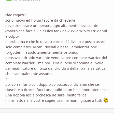
ciao ragazzi.
sono nuovo ed ho un favore da chiedervi
devo preparare un personaggio altamente devastante
(ovvero che faccia il classico tank da 23512761529376 danni
a colpo)...
il problema è che lo devo creare di 11 livello e posso usare
solo completes, arcani rivelati e base...ambientazione
forgotten... assolutamente niente psionici.
pensavo a druido variante vendicatore con bear warrior del
complete warrior... ma poi...l'ira di orso si somma a livello
del modificatore di forza del druido o della forma selvatica
che eventualmente assumo
?
poi vorrei farlo con doppio colpo...ecco, diciamo che se
riusciste a tirarmi fuori una build di un bell'ignorantone con
una doppia ascia orchesca ne sarei molto felice...
mi rimetto nelle vostre sapientissime mani. grazie a tutti