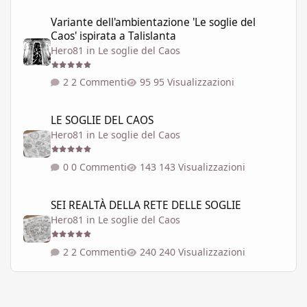
Variante dell'ambientazione 'Le soglie del Caos' ispirata a Talisla
Variante dell'ambientazione 'Le soglie del
Caos' ispirata a Talislanta
Hero81
in
Le soglie del Caos
2 Commenti
95 Visualizzazioni
LE SOGLIE DEL CAOS
LE SOGLIE DEL CAOS
Hero81
in
Le soglie del Caos
0 Commenti
143 Visualizzazioni
SEI REALTÀ DELLA RETE DELLE SOGLIE
SEI REALTÀ DELLA RETE DELLE SOGLIE
Hero81
in
Le soglie del Caos
2 Commenti
240 Visualizzazioni