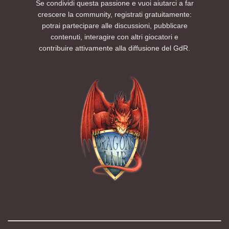
Se condividi questa passione e vuoi aiutarci a far
crescere la community, registrati gratuitamente:
potrai partecipare alle discussioni, pubblicare
contenuti, interagire con altri giocatori e
contribuire attivamente alla diffusione del GdR.