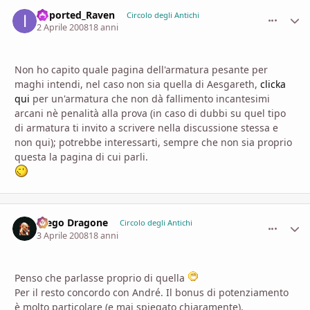
imported_Raven
comment_
Stati
Circolo degli Antichi
2 Aprile 2008
18 anni
Non ho capito quale pagina dell'armatura pesante per
maghi intendi, nel caso non sia quella di Aesgareth,
clicka
qui
per un'armatura che non dà fallimento incantesimi
arcani nè penalità alla prova (in caso di dubbi su quel tipo
di armatura ti invito a scrivere nella discussione stessa e
non qui); potrebbe interessarti, sempre che non sia proprio
questa la pagina di cui parli.
Diego Dragone
comment_
Stati
Circolo degli Antichi
3 Aprile 2008
18 anni
Penso che parlasse proprio di quella
Per il resto concordo con André. Il bonus di potenziamento
è molto particolare (e mai spiegato chiaramente),