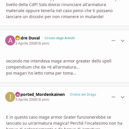
livello della CdP! Solo dovrai rinunciare all'armatura
materiale oppure tenerla nel caso pensi che ti possano
lanciare un dissolvi per non rimanere in mutande!
Andre Duval
comment_
Stati
Circolo degli Antichi
3 Aprile 2008
18 anni
secondo me intendeva mage armor greater dello spell
compendium che da +6 all'armatura...
poi magari ho letto roma per toma...
imported_Mordenkainen
comment_
Stati
Ordine del Drago
3 Aprile 2008
18 anni
E in questo caso mage armor Grater funzionerebbe se
lanciato su un'armatura magica? Perchè l'incatesimo non ha