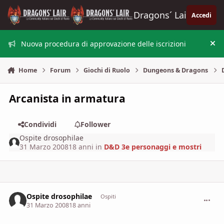
Vai al contenuto
Dragons´ Lair
Accedi
Nuova procedura di approvazione delle iscrizioni
Nas
Home
Forum
Giochi di Ruolo
Dungeons & Dragons
Arcanista in armatura
Condividi
Follower
Ospite drosophilae
31 Marzo 2008
18 anni
in
D&D 3e personaggi e mostri
Ospite drosophilae
commen
Ospiti
31 Marzo 2008
18 anni