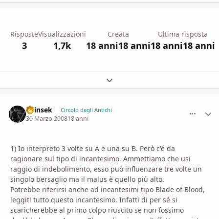
Risposte
Visualizzazioni
Creata
Ultima risposta
3
1,7k
18 anni
18 anni
18 anni
18 anni
Espandi panoramica del topic
Shinsek
comment_
Stati
Circolo degli Antichi
30 Marzo 2008
18 anni
1) Io interpreto 3 volte su A e una su B. Però c'é da
ragionare sul tipo di incantesimo. Ammettiamo che usi
raggio di indebolimento, esso può influenzare tre volte un
singolo bersaglio ma il malus è quello più alto.
Potrebbe riferirsi anche ad incantesimi tipo Blade of Blood,
leggiti tutto questo incantesimo. Infatti di per sé si
scaricherebbe al primo colpo riuscito se non fossimo