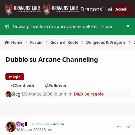
Vai al contenuto
Dragons´ Lair
Accedi
Nuova procedura di approvazione delle iscrizioni
Nas
Home
Forum
Giochi di Ruolo
Dungeons & Dragons
Dubbio su Arcane Channeling
magia
Condividi
Follower
Siegil
30 Marzo 2008
18 anni
in
D&D 3e regole
Siegil
comment_
Stati
Circolo degli Antichi
30 Marzo 2008
18 anni