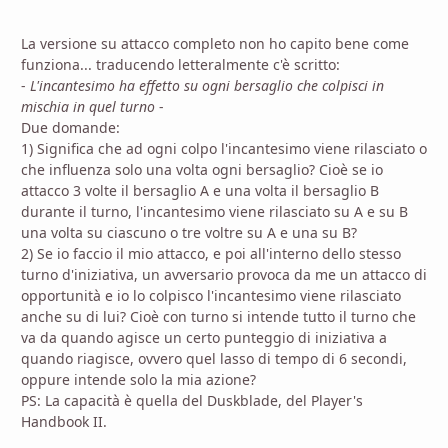
La versione su attacco completo non ho capito bene come
funziona... traducendo letteralmente c'è scritto:
-
L'incantesimo ha effetto su ogni bersaglio che colpisci in
mischia in quel turno
-
Due domande:
1) Significa che ad ogni colpo l'incantesimo viene rilasciato o
che influenza solo una volta ogni bersaglio? Cioè se io
attacco 3 volte il bersaglio A e una volta il bersaglio B
durante il turno, l'incantesimo viene rilasciato su A e su B
una volta su ciascuno o tre voltre su A e una su B?
2) Se io faccio il mio attacco, e poi all'interno dello stesso
turno d'iniziativa, un avversario provoca da me un attacco di
opportunità e io lo colpisco l'incantesimo viene rilasciato
anche su di lui? Cioè con turno si intende tutto il turno che
va da quando agisce un certo punteggio di iniziativa a
quando riagisce, ovvero quel lasso di tempo di 6 secondi,
oppure intende solo la mia azione?
PS: La capacità è quella del Duskblade, del Player's
Handbook II.