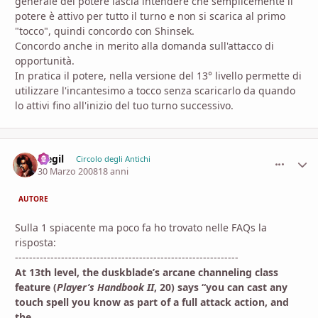
generale del potere lascia intendere che semplicemente il
potere è attivo per tutto il turno e non si scarica al primo
"tocco", quindi concordo con Shinsek.
Concordo anche in merito alla domanda sull'attacco di
opportunità.
In pratica il potere, nella versione del 13° livello permette di
utilizzare l'incantesimo a tocco senza scaricarlo da quando
lo attivi fino all'inizio del tuo turno successivo.
Siegil
comment_
Stati
Circolo degli Antichi
30 Marzo 2008
18 anni
AUTORE
Sulla 1 spiacente ma poco fa ho trovato nelle FAQs la
risposta:
---------------------------------------------------------------
At 13th level, the duskblade’s arcane channeling class
feature (
Player’s Handbook II
, 20) says “you can cast any
touch spell you know as part of a full attack action, and
the