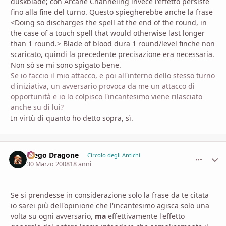
duskblade; con Arcane Channeling invece l'effetto persiste
fino alla fine del turno. Questo spiegherebbe anche la frase
<Doing so discharges the spell at the end of the round, in
the case of a touch spell that would otherwise last longer
than 1 round.> Blade of blood dura 1 round/level finche non
scaricato, quindi la precedente precisazione era necessaria.
Non sò se mi sono spigato bene.
Se io faccio il mio attacco, e poi all'interno dello stesso turno
d'iniziativa, un avversario provoca da me un attacco di
opportunità e io lo colpisco l'incantesimo viene rilasciato
anche su di lui?
In virtù di quanto ho detto sopra, sì.
Diego Dragone
comment_
Stati
Circolo degli Antichi
30 Marzo 2008
18 anni
Se si prendesse in considerazione solo la frase da te citata
io sarei più dell'opinione che l'incantesimo agisca solo una
volta su ogni avversario,
ma
effettivamente l'effetto