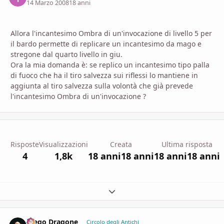
14 Marzo 2008
18 anni
Allora l'incantesimo Ombra di un'invocazione di livello 5 per
il bardo permette di replicare un incantesimo da mago e
stregone dal quarto livello in giu.
Ora la mia domanda è: se replico un incantesimo tipo palla
di fuoco che ha il tiro salvezza sui riflessi lo mantiene in
aggiunta al tiro salvezza sulla volontà che già prevede
l'incantesimo Ombra di un'invocazione ?
Risposte
Visualizzazioni
Creata
Ultima risposta
4
1,8k
18 anni
18 anni
18 anni
18 anni
Espandi panoramica del topic
Diego Dragone
comment_
Stati
Circolo degli Antichi