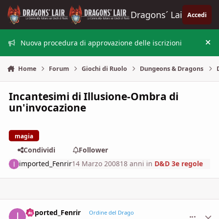
Vai al contenuto
Dragons´ Lair
Accedi
Nuova procedura di approvazione delle iscrizioni
Nas
Home
Forum
Giochi di Ruolo
Dungeons & Dragons
Incantesimi di Illusione-Ombra di
un'invocazione
magia
Condividi
Follower
imported_Fenrir
14 Marzo 2008
18 anni
in
D&D 3e regole
imported_Fenrir
comment_
Stati
Ordine del Drago