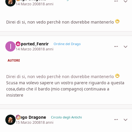
14 Marzo 2008
18 anni
Direi di si, non vedo perchè non dovrebbe mantenerlo
imported_Fenrir
comment_
Stati
Ordine del Drago
14 Marzo 2008
18 anni
AUTORE
Direi di si, non vedo perchè non dovrebbe mantenerlo
Scusa ma volevo sapere un vostro parere riguardo a questa
cosa,dato che il bardo (mio compagno) continuava a
insistere
Diego Dragone
comment_
Stati
Circolo degli Antichi
15 Marzo 2008
18 anni