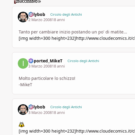
ULTIMA PAGINA
1
2
SUCCESSIVO
billybob
Circolo degli Antichi
2 Marzo 2008
18 anni
Tanto per cambiare inizio postando un po' di matite...
[img width=300 height=232]http://www.cloudecomics.it/c
imported_MikeT
Circolo degli Antichi
3 Marzo 2008
18 anni
Molto particolare lo schizzo!
-MikeT
billybob
Circolo degli Antichi
3 Marzo 2008
18 anni
[img width=300 height=232]http://www.cloudecomics.it/c