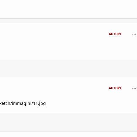
com
AUTORE
com
AUTORE
sketch/immagini/11.jpg