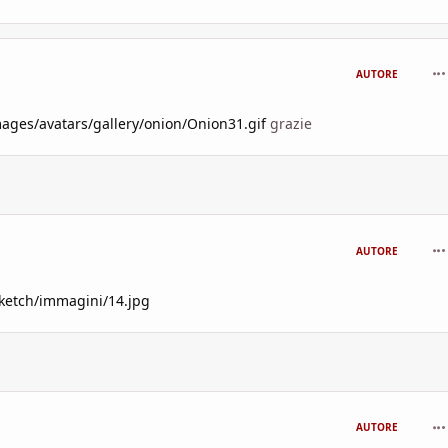
com
AUTORE
ages/avatars/gallery/onion/Onion31.gif
grazie
com
AUTORE
sketch/immagini/14.jpg
com
AUTORE