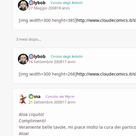
billybob
Circolo degli Antichi
27 Maggio 2008
18 anni
[img width=300 height=385]
http://www.cloudecomics.it/
3 mesi dopo...
billybob
Circolo degli Antichi
16 Settembre 2008
17 anni
[img width=300 height=268]
http://www.cloudecomics.it/
fenna
Concilio dei Wyrm
21 Settembre 2008
17 anni
Aloa ciquito!
Complimenti!
Veramente belle tavole, mi piace molto la cura dei partico
Aloa!