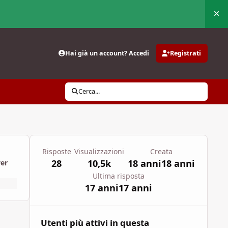
Nas
Hai già un account? Accedi
Registrati
Cerca...
Risposte
Visualizzazioni
Creata
28
10,5k
18 anni
18 anni
wer
Ultima risposta
17 anni
17 anni
Utenti più attivi in questa