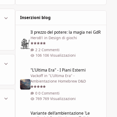
ment_449734
Statistiche Autore
Inserzioni blog
Il prezzo del potere: la magia nei GdR
Il prezzo del potere: la magia nei GdR
Hero81
in
Design di giochi
2 Commenti
106 Visualizzazioni
ment_449789
Statistiche Autore
"L'Ultima Era" - I Piani Esterni
"L'Ultima Era" - I Piani Esterni
Vackoff
in
"L'Ultima Era" -
Ambientazione Homebrew D&D
0 Commenti
ment_449864
Statistiche Autore
769 Visualizzazioni
Variante dell'ambientazione 'Le soglie del Caos' ispirata a 
Variante dell'ambientazione 'Le