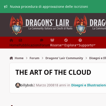
Vai al contenuto
Nuova procedura di approvazione delle iscrizioni
Home
Pubblicazioni
Forum
Risorse
Esplora
Supporto
Home
Forum
Dragons’ Lair Community
Disegni e Il
THE ART OF THE CLOUD
billybob
2 Marzo 2008
18 anni
in
Disegni e Illustrazion