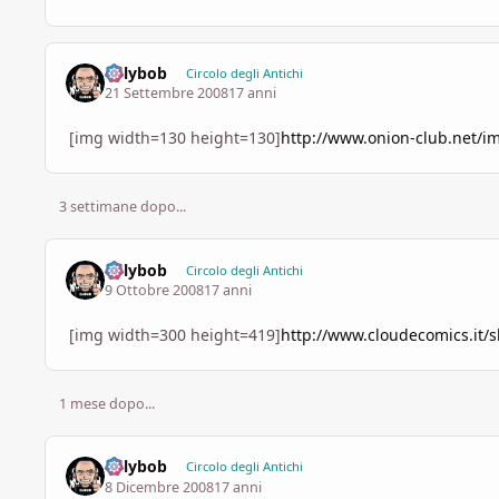
billybob
Circolo degli Antichi
21 Settembre 2008
17 anni
[img width=130 height=130]
http://www.onion-club.net/im
3 settimane dopo...
billybob
Circolo degli Antichi
9 Ottobre 2008
17 anni
[img width=300 height=419]
http://www.cloudecomics.it/
1 mese dopo...
billybob
Circolo degli Antichi
8 Dicembre 2008
17 anni