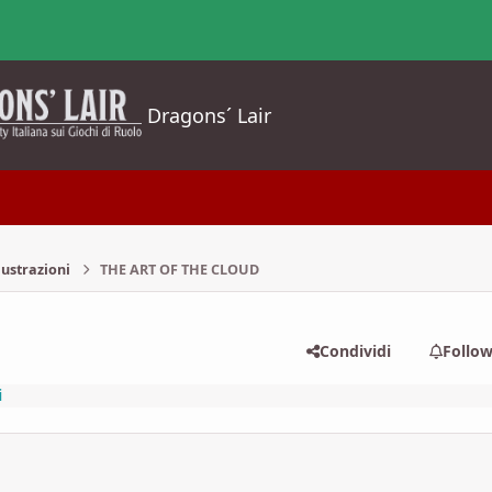
Dragons´ Lair
lustrazioni
THE ART OF THE CLOUD
Condividi
Follo
i