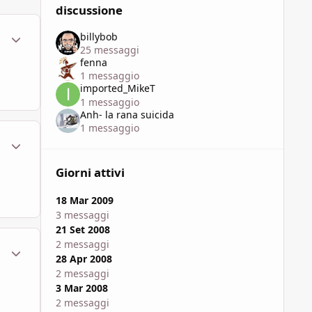
discussione
ment_449712
Statistiche Autore
billybob
25 messaggi
fenna
1 messaggio
imported_MikeT
1 messaggio
Anh- la rana suicida
1 messaggio
ment_449726
Statistiche Autore
Giorni attivi
18 Mar 2009
3 messaggi
21 Set 2008
2 messaggi
ment_449728
Statistiche Autore
28 Apr 2008
2 messaggi
3 Mar 2008
2 messaggi