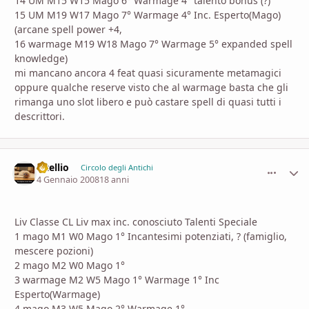
14 UM M15 W15 Mago 6° Warmage 4° talento bonus (?)
15 UM M19 W17 Mago 7° Warmage 4° Inc. Esperto(Mago)
(arcane spell power +4,
16 warmage M19 W18 Mago 7° Warmage 5° expanded spell
knowledge)
mi mancano ancora 4 feat quasi sicuramente metamagici
oppure qualche reserve visto che al warmage basta che gli
rimanga uno slot libero e può castare spell di quasi tutti i
descrittori.
vitellio
comment_
Stati
Circolo degli Antichi
4 Gennaio 2008
18 anni
Liv Classe CL Liv max inc. conosciuto Talenti Speciale
1 mago M1 W0 Mago 1° Incantesimi potenziati, ? (famiglio,
mescere pozioni)
2 mago M2 W0 Mago 1°
3 warmage M2 W5 Mago 1° Warmage 1° Inc
Esperto(Warmage)
4 mago M3 W5 Mago 2° Warmage 1°