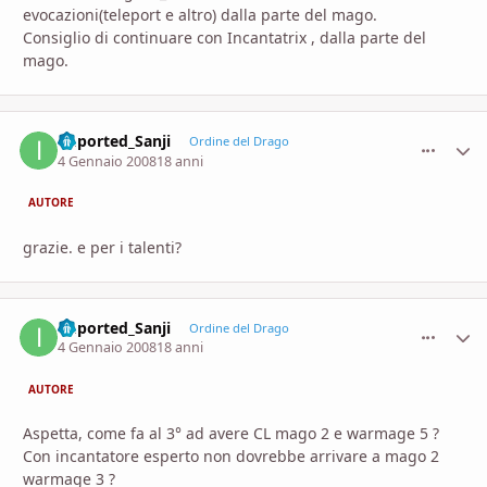
evocazioni(teleport e altro) dalla parte del mago.
Consiglio di continuare con Incantatrix , dalla parte del
mago.
imported_Sanji
comment_
Stati
Ordine del Drago
4 Gennaio 2008
18 anni
AUTORE
grazie. e per i talenti?
imported_Sanji
comment_
Stati
Ordine del Drago
4 Gennaio 2008
18 anni
AUTORE
Aspetta, come fa al 3° ad avere CL mago 2 e warmage 5 ?
Con incantatore esperto non dovrebbe arrivare a mago 2
warmage 3 ?