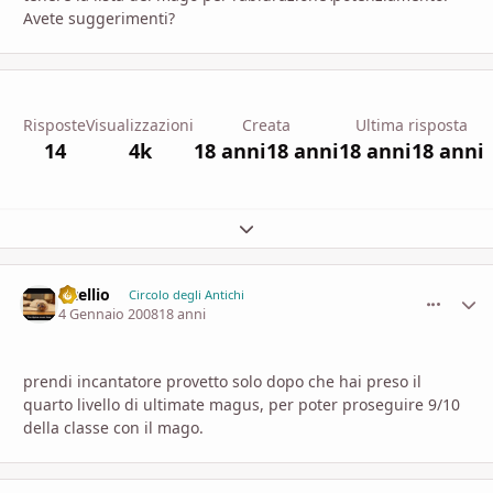
Avete suggerimenti?
Risposte
Visualizzazioni
Creata
Ultima risposta
14
4k
18 anni
18 anni
18 anni
18 anni
Espandi panoramica del topic
vitellio
comment_
Stati
Circolo degli Antichi
4 Gennaio 2008
18 anni
prendi incantatore provetto solo dopo che hai preso il
quarto livello di ultimate magus, per poter proseguire 9/10
della classe con il mago.