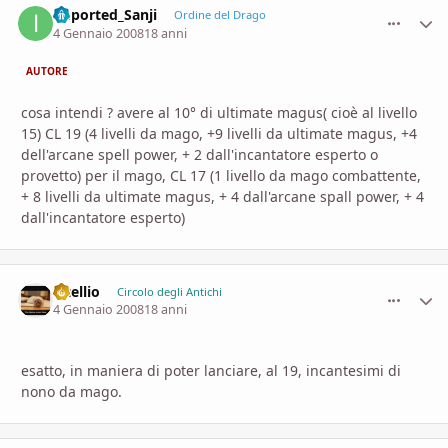
imported_Sanji
comment_
Stati
Ordine del Drago
4 Gennaio 2008
18 anni
AUTORE
cosa intendi ? avere al 10° di ultimate magus( cioè al livello
15) CL 19 (4 livelli da mago, +9 livelli da ultimate magus, +4
dell'arcane spell power, + 2 dall'incantatore esperto o
provetto) per il mago, CL 17 (1 livello da mago combattente,
+ 8 livelli da ultimate magus, + 4 dall'arcane spall power, + 4
dall'incantatore esperto)
vitellio
comment_
Stati
Circolo degli Antichi
4 Gennaio 2008
18 anni
esatto, in maniera di poter lanciare, al 19, incantesimi di
nono da mago.