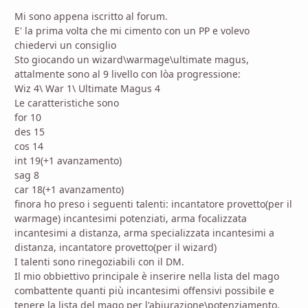
Mi sono appena iscritto al forum.
E' la prima volta che mi cimento con un PP e volevo
chiedervi un consiglio
Sto giocando un wizard\warmage\ultimate magus,
attalmente sono al 9 livello con lòa progressione:
Wiz 4\ War 1\ Ultimate Magus 4
Le caratteristiche sono
for 10
des 15
cos 14
int 19(+1 avanzamento)
sag 8
car 18(+1 avanzamento)
finora ho preso i seguenti talenti: incantatore provetto(per il
warmage) incantesimi potenziati, arma focalizzata
incantesimi a distanza, arma specializzata incantesimi a
distanza, incantatore provetto(per il wizard)
I talenti sono rinegoziabili con il DM.
Il mio obbiettivo principale è inserire nella lista del mago
combattente quanti più incantesimi offensivi possibile e
tenere la lista del mago per l'abiurazione\potenziamento.