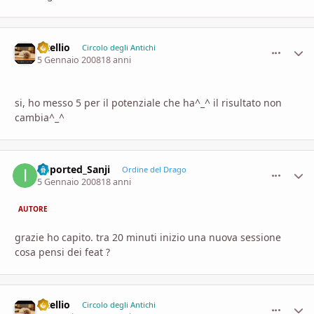
vitellio
comment_
Stati
Circolo degli Antichi
5 Gennaio 2008
18 anni
si, ho messo 5 per il potenziale che ha^_^ il risultato non
cambia^_^
imported_Sanji
comment_
Stati
Ordine del Drago
5 Gennaio 2008
18 anni
AUTORE
grazie ho capito. tra 20 minuti inizio una nuova sessione
cosa pensi dei feat ?
vitellio
comment_
Stati
Circolo degli Antichi