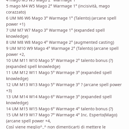
5 mago M4 W5 Mago 2° Warmage 1° (incisività, mago
corazzato)
6 UM M6 W6 Mago 3° Warmage 1° (Talento) (arcane spell
power +1)
7 UM M7 W7 Mago 3° Warmage 1° (expanded spell
knowledge)
8 UM M8 W8 Mago 4° Warmage 2° (augmented casting)
9 UM M10 W9 Mago 4° Warmage 2° (Talento) (arcane spell
power +2,
10 UM M11 W10 Mago 5° Warmage 2° talento bonus (?)
(expanded spell knowledge)
11 UM M12 W11 Mago 5° Warmage 3° (expanded spell
knowledge)
12 UM M13 W13 Mago 5° Warmage 3° ? (arcane spell power
+3)
13 UM M14 W14 Mago 6° Warmage 3° (expanded spell
knowledge)
14 UM M15 W15 Mago 6° Warmage 4° talento bonus (?)
15 UM M19 W17 Mago 7° Warmage 4° Inc. Esperto(Mago)
(arcane spell power +4,
Così viene meglio^_^ non dimenticarti di mettere le