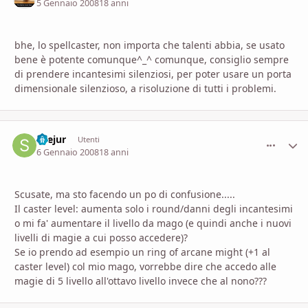
5 Gennaio 2008
18 anni
bhe, lo spellcaster, non importa che talenti abbia, se usato
bene è potente comunque^_^ comunque, consiglio sempre
di prendere incantesimi silenziosi, per poter usare un porta
dimensionale silenzioso, a risoluzione di tutti i problemi.
Seejur
comment_
Stati
Utenti
6 Gennaio 2008
18 anni
Scusate, ma sto facendo un po di confusione.....
Il caster level: aumenta solo i round/danni degli incantesimi
o mi fa' aumentare il livello da mago (e quindi anche i nuovi
livelli di magie a cui posso accedere)?
Se io prendo ad esempio un ring of arcane might (+1 al
caster level) col mio mago, vorrebbe dire che accedo alle
magie di 5 livello all'ottavo livello invece che al nono???