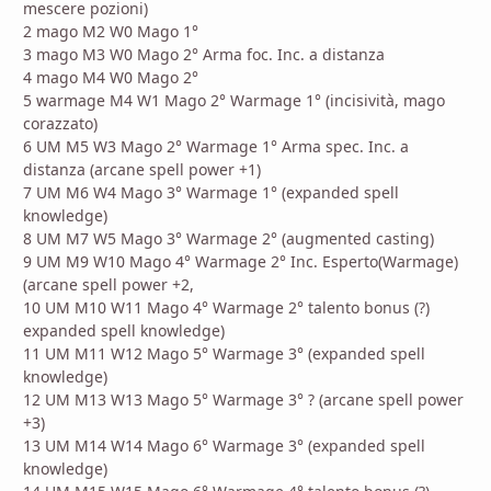
mescere pozioni)
2 mago M2 W0 Mago 1°
3 mago M3 W0 Mago 2° Arma foc. Inc. a distanza
4 mago M4 W0 Mago 2°
5 warmage M4 W1 Mago 2° Warmage 1° (incisività, mago
corazzato)
6 UM M5 W3 Mago 2° Warmage 1° Arma spec. Inc. a
distanza (arcane spell power +1)
7 UM M6 W4 Mago 3° Warmage 1° (expanded spell
knowledge)
8 UM M7 W5 Mago 3° Warmage 2° (augmented casting)
9 UM M9 W10 Mago 4° Warmage 2° Inc. Esperto(Warmage)
(arcane spell power +2,
10 UM M10 W11 Mago 4° Warmage 2° talento bonus (?)
expanded spell knowledge)
11 UM M11 W12 Mago 5° Warmage 3° (expanded spell
knowledge)
12 UM M13 W13 Mago 5° Warmage 3° ? (arcane spell power
+3)
13 UM M14 W14 Mago 6° Warmage 3° (expanded spell
knowledge)