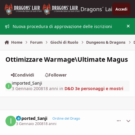
Vai al contenuto
Dragons´ Lair
Accedi
Nuova procedura di approvazione delle iscrizioni
Nas
Home
Forum
Giochi di Ruolo
Dungeons & Dragons
Ottimizzare Warmage\Ultimate Magus
Condividi
Follower
imported_Sanji
3 Gennaio 2008
18 anni
in
D&D 3e personaggi e mostri
imported_Sanji
comment_
Stati
Ordine del Drago
3 Gennaio 2008
18 anni