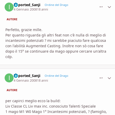
imported_Sanji
comment_
Stati
Ordine del Drago
4 Gennaio 2008
18 anni
AUTORE
Perfetto, grazie mille.
Per quanto riguarda gli altri feat non c'è nulla di meglio di
incantesimi potenziati ? mi sarebbe piaciuto fare qualcosa
con l'abilità Augmented Casting. Inoltre non sò cosa fare
dopo il 15° se continuare da mago oppure cercare un'altra
cdp.
imported_Sanji
comment_
Stati
Ordine del Drago
4 Gennaio 2008
18 anni
AUTORE
per capirci meglio ecco la build:
Liv Classe CL Liv max inc. conosciuto Talenti Speciale
1 mago M1 W0 Mago 1° Incantesimi potenziati, ? (famiglio,