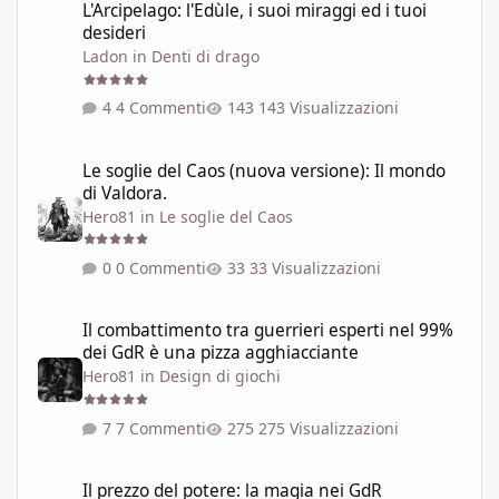
L'Arcipelago: l'Edùle, i suoi miraggi ed i tuoi
desideri
Ladon
in
Denti di drago
4 Commenti
143 Visualizzazioni
Le soglie del Caos (nuova versione): Il mondo di Valdora.
Le soglie del Caos (nuova versione): Il mondo
di Valdora.
Hero81
in
Le soglie del Caos
0 Commenti
33 Visualizzazioni
Il combattimento tra guerrieri esperti nel 99% dei GdR è una pi
Il combattimento tra guerrieri esperti nel 99%
dei GdR è una pizza agghiacciante
Hero81
in
Design di giochi
7 Commenti
275 Visualizzazioni
Il prezzo del potere: la magia nei GdR
Il prezzo del potere: la magia nei GdR