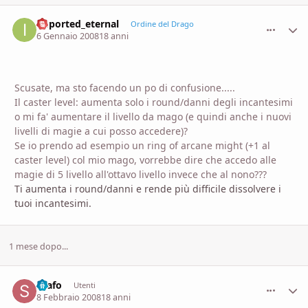
imported_eternal
comment_
Stati
Ordine del Drago
6 Gennaio 2008
18 anni
Scusate, ma sto facendo un po di confusione.....
Il caster level: aumenta solo i round/danni degli incantesimi
o mi fa' aumentare il livello da mago (e quindi anche i nuovi
livelli di magie a cui posso accedere)?
Se io prendo ad esempio un ring of arcane might (+1 al
caster level) col mio mago, vorrebbe dire che accedo alle
magie di 5 livello all'ottavo livello invece che al nono???
Ti aumenta i round/danni e rende più difficile dissolvere i
tuoi incantesimi.
1 mese dopo...
Scafo
comment_
Stati
Utenti
8 Febbraio 2008
18 anni