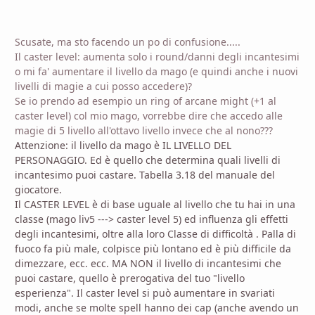
Scusate, ma sto facendo un po di confusione.....
Il caster level: aumenta solo i round/danni degli incantesimi
o mi fa' aumentare il livello da mago (e quindi anche i nuovi
livelli di magie a cui posso accedere)?
Se io prendo ad esempio un ring of arcane might (+1 al
caster level) col mio mago, vorrebbe dire che accedo alle
magie di 5 livello all'ottavo livello invece che al nono???
Attenzione: il livello da mago è IL LIVELLO DEL
PERSONAGGIO. Ed è quello che determina quali livelli di
incantesimo puoi castare. Tabella 3.18 del manuale del
giocatore.
Il CASTER LEVEL è di base uguale al livello che tu hai in una
classe (mago liv5 ---> caster level 5) ed influenza gli effetti
degli incantesimi, oltre alla loro Classe di difficoltà . Palla di
fuoco fa più male, colpisce più lontano ed è più difficile da
dimezzare, ecc. ecc. MA NON il livello di incantesimi che
puoi castare, quello è prerogativa del tuo "livello
esperienza". Il caster level si può aumentare in svariati
modi, anche se molte spell hanno dei cap (anche avendo un