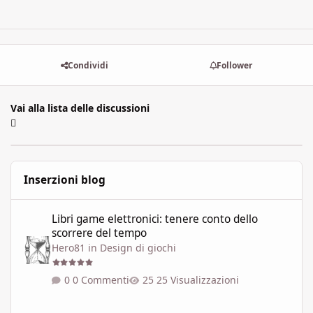
Condividi
Follower
Vai alla lista delle discussioni
Inserzioni blog
Libri game elettronici: tenere conto dello scorrere del tempo
Libri game elettronici: tenere conto dello
scorrere del tempo
Hero81
in
Design di giochi
0 Commenti
25 Visualizzazioni
L'Arcipelago: l'Edùle, i suoi miraggi ed i tuoi desideri