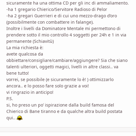
sicuramente ha una ottima CD per gli inc di ammaliamento.
-ha 1 gregario Chierico/Servitore Radioso di Pelor
-ha 2 gregari Guerrieri e di cui uno mezzo-drago d’oro
(possibilmente con combattere in falange).
Inoltre i livelli da Dominatore Mentale mi permettono di
prendere sotto il mio controllo 4 soggetti per 24h e 1 in via
permanente (Schiavitù)
La mia richiesta è:
avete qualcosa da
obbiettare/consigliare/cambiare/aggiungere? Sia che siano
talenti ulteriori, oggetti magici, livelli in altre classi.. va
bene tutto!
vorrei, se possibile (e sicuramente lo è! ) ottimizzarlo
ancora.. e lo posso fare solo grazie a voi!
vi ringrazio in anticipo!
P.S.
si, ho preso un po’ ispirazione dalla build famosa del
Chierico di Bane tiranno e da qualche altra build postata
qui..