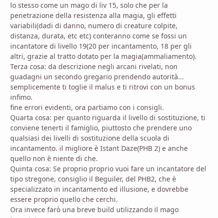
lo stesso come un mago di liv 15, solo che per la
penetrazione della resistenza alla magia, gli effetti
variabili(dadi di danno, numero di creature colpite,
distanza, durata, etc etc) conteranno come se fossi un
incantatore di livello 19(20 per incantamento, 18 per gli
altri, grazie al tratto dotato per la magia(ammaliamento).
Terza cosa: da descrizione negli arcani rivelati, non
guadagni un secondo gregario prendendo autorità...
semplicemente ti toglie il malus e ti ritrovi con un bonus
infimo.
fine errori evidenti, ora partiamo con i consigli.
Quarta cosa: per quanto riguarda il livello di sostituzione, ti
conviene tenerti il famiglio, piuttosto che prendere uno
qualsiasi dei livelli di sostituzione della scuola di
incantamento. il migliore è Istant Daze(PHB 2) e anche
quello non è niente di che.
Quinta cosa: Se proprio proprio vuoi fare un incantatore del
tipo stregone, consiglio il Beguiler, del PHB2, che è
specializzato in incantamento ed illusione, e dovrebbe
essere proprio quello che cerchi.
Ora invece farò una breve build utilizzando il mago