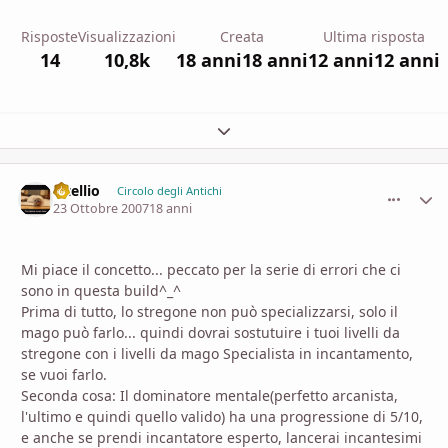
Risposte
Visualizzazioni
Creata
Ultima risposta
14
10,8k
18 anni
18 anni
12 anni
12 anni
Espandi panoramica del topic
vitellio
comment_
Stati
Circolo degli Antichi
23 Ottobre 2007
18 anni
Mi piace il concetto... peccato per la serie di errori che ci
sono in questa build^_^
Prima di tutto, lo stregone non può specializzarsi, solo il
mago può farlo... quindi dovrai sostutuire i tuoi livelli da
stregone con i livelli da mago Specialista in incantamento,
se vuoi farlo.
Seconda cosa: Il dominatore mentale(perfetto arcanista,
l'ultimo e quindi quello valido) ha una progressione di 5/10,
e anche se prendi incantatore esperto, lancerai incantesimi