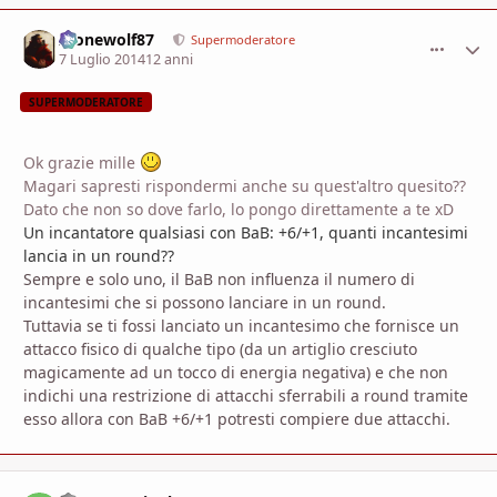
Alonewolf87
comment_
Stati
Supermoderatore
7 Luglio 2014
12 anni
SUPERMODERATORE
Ok grazie mille
Magari sapresti rispondermi anche su quest'altro quesito??
Dato che non so dove farlo, lo pongo direttamente a te xD
Un incantatore qualsiasi con BaB: +6/+1, quanti incantesimi
lancia in un round??
Sempre e solo uno, il BaB non influenza il numero di
incantesimi che si possono lanciare in un round.
Tuttavia se ti fossi lanciato un incantesimo che fornisce un
attacco fisico di qualche tipo (da un artiglio cresciuto
magicamente ad un tocco di energia negativa) e che non
indichi una restrizione di attacchi sferrabili a round tramite
esso allora con BaB +6/+1 potresti compiere due attacchi.