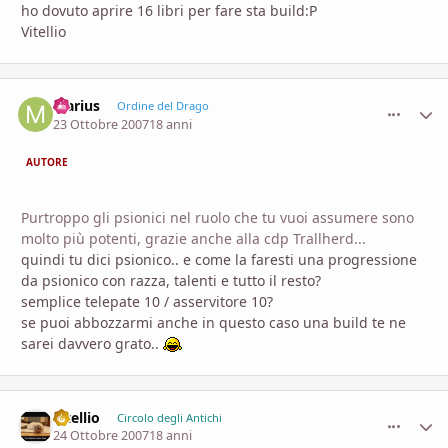
ho dovuto aprire 16 libri per fare sta build:P
Vitellio
Marius
comment_
Stati
Ordine del Drago
23 Ottobre 2007
18 anni
AUTORE
Purtroppo gli psionici nel ruolo che tu vuoi assumere sono
molto più potenti, grazie anche alla cdp Trallherd...
quindi tu dici psionico.. e come la faresti una progressione
da psionico con razza, talenti e tutto il resto?
semplice telepate 10 / asservitore 10?
se puoi abbozzarmi anche in questo caso una build te ne
sarei davvero grato..
vitellio
comment_
Stati
Circolo degli Antichi
24 Ottobre 2007
18 anni