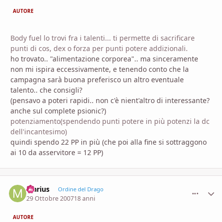
AUTORE
Body fuel lo trovi fra i talenti... ti permette di sacrificare
punti di cos, dex o forza per punti potere addizionali.
ho trovato.. "alimentazione corporea".. ma sinceramente
non mi ispira eccessivamente, e tenendo conto che la
campagna sarà buona preferisco un altro eventuale
talento.. che consigli?
(pensavo a poteri rapidi.. non c'è nient'altro di interessante?
anche sul complete psionic?)
potenziamento(spendendo punti potere in più potenzi la dc
dell'incantesimo)
quindi spendo 22 PP in più (che poi alla fine si sottraggono
ai 10 da asservitore = 12 PP)
Marius
comment_
Stati
Ordine del Drago
29 Ottobre 2007
18 anni
AUTORE