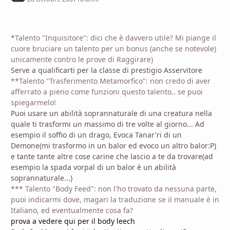
*Talento "Inquisitore": dici che è davvero utile? Mi piange il
cuore bruciare un talento per un bonus (anche se notevole)
unicamente contro le prove di Raggirare)
Serve a qualificarti per la classe di prestigio Asservitore
**Talento "Trasferimento Metamorfico": non credo di aver
afferrato a pieno come funzioni questo talento.. se puoi
spiegarmelo!
Puoi usare un abilità soprannaturale di una creatura nella
quale ti trasformi un massimo di tre volte al giorno... Ad
esempio il soffio di un drago, Evoca Tanar'ri di un
Demone(mi trasformo in un balor ed evoco un altro balor:P)
e tante tante altre cose carine che lascio a te da trovare(ad
esempio la spada vorpal di un balor è un abilità
soprannaturale...)
*** Talento "Body Feed": non l'ho trovato da nessuna parte,
puoi indicarmi dove, magari la traduzione se il manuale è in
Italiano, ed eventualmente cosa fa?
prova a vedere qui per il body leech