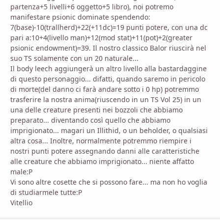
partenza+5 livelli+6 oggetto+5 libro), noi potremo
manifestare psionic dominate spendendo:
7(base)-10(trallherd)+22(+11dc)=19 punti potere, con una dc
pari a:10+4(livello man)+12(mod stat)+11(pot)+2(greater
psionic endowment)=39. Il nostro classico Balor riuscirà nel
suo TS solamente con un 20 naturale...
Il body leech aggiungerà un altro livello alla bastardaggine
di questo personaggio... difatti, quando saremo in pericolo
di morte(del danno ci farà andare sotto i 0 hp) potremmo
trasferire la nostra anima(riuscendo in un TS Vol 25) in un
una delle creature presenti nei bozzoli che abbiamo
preparato... diventando così quello che abbiamo
imprigionato... magari un Illithid, o un beholder, o qualsiasi
altra cosa... Inoltre, normalmente potremmo riempire i
nostri punti potere assegnando danni alle caratteristiche
alle creature che abbiamo imprigionato... niente affatto
male:P
Vi sono altre cosette che si possono fare... ma non ho voglia
di studiarmele tutte:P
Vitellio