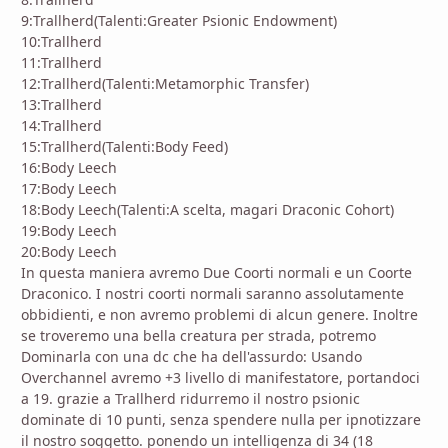
9:Trallherd(Talenti:Greater Psionic Endowment)
10:Trallherd
11:Trallherd
12:Trallherd(Talenti:Metamorphic Transfer)
13:Trallherd
14:Trallherd
15:Trallherd(Talenti:Body Feed)
16:Body Leech
17:Body Leech
18:Body Leech(Talenti:A scelta, magari Draconic Cohort)
19:Body Leech
20:Body Leech
In questa maniera avremo Due Coorti normali e un Coorte
Draconico. I nostri coorti normali saranno assolutamente
obbidienti, e non avremo problemi di alcun genere. Inoltre
se troveremo una bella creatura per strada, potremo
Dominarla con una dc che ha dell'assurdo: Usando
Overchannel avremo +3 livello di manifestatore, portandoci
a 19. grazie a Trallherd ridurremo il nostro psionic
dominate di 10 punti, senza spendere nulla per ipnotizzare
il nostro soggetto. ponendo un intelligenza di 34 (18