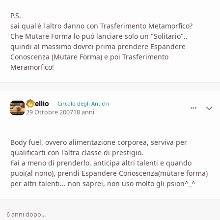
P.S.
sai qual'è l'altro danno con Trasferimento Metamorfico?
Che Mutare Forma lo può lanciare solo un "Solitario"..
quindi al massimo dovrei prima prendere Espandere
Conoscenza (Mutare Forma) e poi Trasferimento
Meramorfico!
vitellio
comment_
Stati
Circolo degli Antichi
29 Ottobre 2007
18 anni
Body fuel, ovvero alimentazione corporea, serviva per
qualificarti con l'altra classe di prestigio.
Fai a meno di prenderlo, anticipa altri talenti e quando
puoi(al nono), prendi Espandere Conoscenza(mutare forma)
per altri talenti... non saprei, non uso molto gli psion^_^
6 anni dopo...