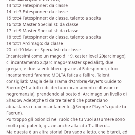
13 tot:2 Fatespinner: da classe
14 tot:3 Fatespinner: da classe
15 tot:4 Fatespinner: da classe, talento a scelta
16 tot:8 Master Specialist: da classe
17 tot:9 Master Specialist: da classe
18 tot:5 Fatespinner: da classe, talento a scelta
19 tot:1 Arcimago: da classe
20 tot:10 Master Specialist: da classe
Incantesimi come un mago di 19, caster level 20(arcimago),
cl incantamento 22(arcimago+master specialist), due
gregari, e due talenti liberi. grazie al Fatespinner, i tuoi
incantamenti faranno MOLTA fatica a fallire. Talenti
consigliati: Magia della Trama d'Ombra(Player's Guide to
Faerun)(+1 a tutti i dc dei tuoi incantamenti e illusioni e
negromanzia), prendendo al posto di Arcimago un livello di
Shadow Adept(che ti da tre talenti che potenziano
abbastanza i tuoi incantamenti...)(Sempre Player's guide to
Faerun).
Purtroppo gli psionici nel ruolo che tu vuoi assumere sono
molto più potenti, grazie anche alla cdp Trallherd...
Ma questa è un altra storia! Ora vado a letto, che è tardi, ed