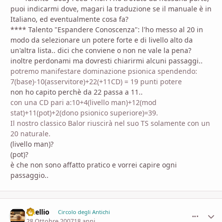
puoi indicarmi dove, magari la traduzione se il manuale è in
Italiano, ed eventualmente cosa fa?
**** Talento "Espandere Conoscenza": l'ho messo al 20 in
modo da selezionare un potere forte e di livello alto da
un'altra lista.. dici che conviene o non ne vale la pena?
inoltre perdonami ma dovresti chiarirmi alcuni passaggi..
potremo manifestare dominazione psionica spendendo:
7(base)-10(asservitore)+22(+11CD) = 19 punti potere
non ho capito perchè da 22 passa a 11..
con una CD pari a:10+4(livello man)+12(mod
stat)+11(pot)+2(dono psionico superiore)=39.
Il nostro classico Balor riuscirà nel suo TS solamente con un
20 naturale.
(livello man)?
(pot)?
è che non sono affatto pratico e vorrei capire ogni
passaggio..
vitellio
comment_
Stati
Circolo degli Antichi
28 Ottobre 2007
18 anni