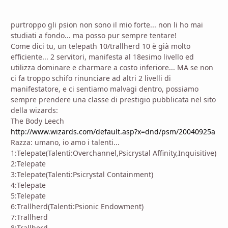
purtroppo gli psion non sono il mio forte... non li ho mai
studiati a fondo... ma posso pur sempre tentare!
Come dici tu, un telepath 10/trallherd 10 è già molto
efficiente... 2 servitori, manifesta al 18esimo livello ed
utilizza dominare e charmare a costo inferiore... MA se non
ci fa troppo schifo rinunciare ad altri 2 livelli di
manifestatore, e ci sentiamo malvagi dentro, possiamo
sempre prendere una classe di prestigio pubblicata nel sito
della wizards:
The Body Leech
http://www.wizards.com/default.asp?x=dnd/psm/20040925a
Razza: umano, io amo i talenti...
1:Telepate(Talenti:Overchannel,Psicrystal Affinity,Inquisitive)
2:Telepate
3:Telepate(Talenti:Psicrystal Containment)
4:Telepate
5:Telepate
6:Trallherd(Talenti:Psionic Endowment)
7:Trallherd
8:Trallherd