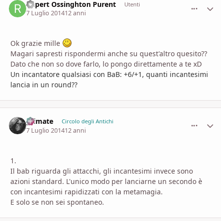
Rupert Ossinghton Purent
comment_
Stati
Utenti
7 Luglio 2014
12 anni
Ok grazie mille
Magari sapresti rispondermi anche su quest'altro quesito??
Dato che non so dove farlo, lo pongo direttamente a te xD
Un incantatore qualsiasi con BaB: +6/+1, quanti incantesimi
lancia in un round??
primate
comment_
Stati
Circolo degli Antichi
7 Luglio 2014
12 anni
1.
Il bab riguarda gli attacchi, gli incantesimi invece sono
azioni standard. L'unico modo per lanciarne un secondo è
con incantesimi rapidizzati con la metamagia.
E solo se non sei spontaneo.