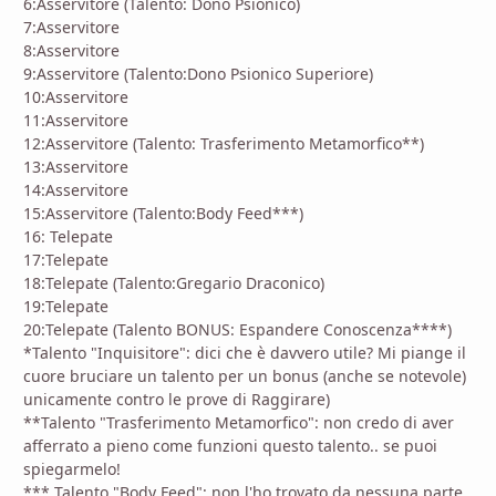
6:Asservitore (Talento: Dono Psionico)
7:Asservitore
8:Asservitore
9:Asservitore (Talento:Dono Psionico Superiore)
10:Asservitore
11:Asservitore
12:Asservitore (Talento: Trasferimento Metamorfico**)
13:Asservitore
14:Asservitore
15:Asservitore (Talento:Body Feed***)
16: Telepate
17:Telepate
18:Telepate (Talento:Gregario Draconico)
19:Telepate
20:Telepate (Talento BONUS: Espandere Conoscenza****)
*Talento "Inquisitore": dici che è davvero utile? Mi piange il
cuore bruciare un talento per un bonus (anche se notevole)
unicamente contro le prove di Raggirare)
**Talento "Trasferimento Metamorfico": non credo di aver
afferrato a pieno come funzioni questo talento.. se puoi
spiegarmelo!
*** Talento "Body Feed": non l'ho trovato da nessuna parte,