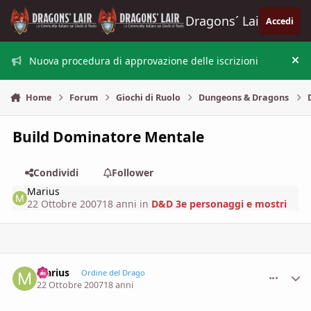
Vai al contenuto
Dragons´ Lair
Accedi
Nuova procedura di approvazione delle iscrizioni
Nas
Home
Forum
Giochi di Ruolo
Dungeons & Dragons
Build Dominatore Mentale
Condividi
Follower
Marius
22 Ottobre 2007
18 anni
in
D&D 3e personaggi e mostri
Marius
comment_
Stati
Ordine del Drago
22 Ottobre 2007
18 anni