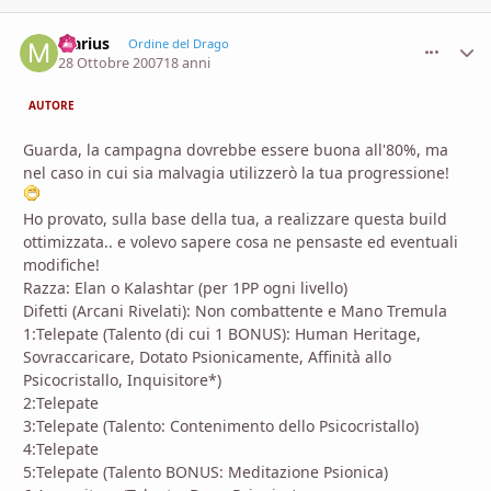
Marius
comment_
Stati
Ordine del Drago
28 Ottobre 2007
18 anni
AUTORE
Guarda, la campagna dovrebbe essere buona all'80%, ma
nel caso in cui sia malvagia utilizzerò la tua progressione!
Ho provato, sulla base della tua, a realizzare questa build
ottimizzata.. e volevo sapere cosa ne pensaste ed eventuali
modifiche!
Razza: Elan o Kalashtar (per 1PP ogni livello)
Difetti (Arcani Rivelati): Non combattente e Mano Tremula
1:Telepate (Talento (di cui 1 BONUS): Human Heritage,
Sovraccaricare, Dotato Psionicamente, Affinità allo
Psicocristallo, Inquisitore*)
2:Telepate
3:Telepate (Talento: Contenimento dello Psicocristallo)
4:Telepate
5:Telepate (Talento BONUS: Meditazione Psionica)