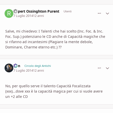
Rupert Ossinghton Purent
comment_
Stati
Utenti
7 Luglio 2014
12 anni
Salve, mi chiedevo: I Talenti che hai scelto (Inc. Foc. & Inc.
Foc. Sup.) potenziano le CD anche di Capacità magiche che
si rifanno ad incantesimi (Plagiare la mente debole,
Dominare, Charme eterno etc.) ??
Von
comment_
Stati
Circolo degli Antichi
7 Luglio 2014
12 anni
No, per quello serve il talento Capacità Focalizzata
(xxx)...dove xxx è la capacità magica per cui si vuole avere
un +2 alle CD