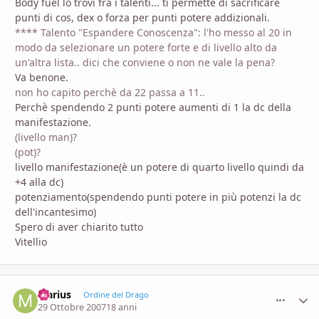
Body fuel lo trovi fra i talenti... ti permette di sacrificare
punti di cos, dex o forza per punti potere addizionali.
**** Talento "Espandere Conoscenza": l'ho messo al 20 in
modo da selezionare un potere forte e di livello alto da
un'altra lista.. dici che conviene o non ne vale la pena?
Va benone.
non ho capito perchè da 22 passa a 11..
Perchè spendendo 2 punti potere aumenti di 1 la dc della
manifestazione.
(livello man)?
(pot)?
livello manifestazione(è un potere di quarto livello quindi da
+4 alla dc)
potenziamento(spendendo punti potere in più potenzi la dc
dell'incantesimo)
Spero di aver chiarito tutto
Vitellio
Marius
comment_
Stati
Ordine del Drago
29 Ottobre 2007
18 anni