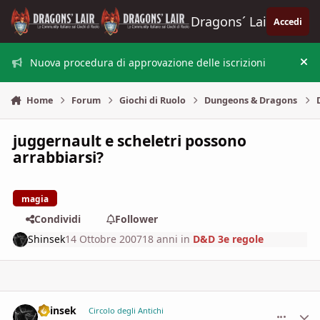
Vai al contenuto
Dragons´ Lair
Accedi
Nuova procedura di approvazione delle iscrizioni
Nas
Home
Forum
Giochi di Ruolo
Dungeons & Dragons
juggernault e scheletri possono
arrabbiarsi?
magia
Condividi
Follower
Shinsek
14 Ottobre 2007
18 anni
in
D&D 3e regole
Shinsek
comment_
Stati
Circolo degli Antichi