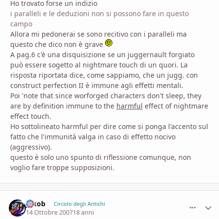
Ho trovato forse un indizio
i paralleli e le deduzioni non si possono fare in questo
campo
Allora mi pedonerai se sono recitivo con i paralleli ma
questo che dico non è grave
A pag.6 c'è una disquisizione se un juggernault forgiato
può essere sogetto al nightmare touch di un quori. La
risposta riportata dice, come sappiamo, che un jugg. con
construct perfection II è immune agli effetti mentali.
Poi 'note that since worforged characters don't sleep, they
are by definition immune to the
harmful
effect of nightmare
effect touch.
Ho sottolineato harmful per dire come si ponga l'accento sul
fatto che l'immunità valga in caso di effetto nocivo
(aggressivo).
questo è solo uno spunto di riflessione comunque, non
voglio fare troppe supposizioni.
Jakob
comment_
Stati
Circolo degli Antichi
14 Ottobre 2007
18 anni