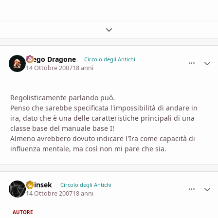
Espandi panoramica del topic
Diego Dragone
comment_
Stati
Circolo degli Antichi
14 Ottobre 2007
18 anni
Regolisticamente parlando può.
Penso che sarebbe specificata l'impossibilità di andare in
ira, dato che è una delle caratteristiche principali di una
classe base del manuale base I!
Almeno avrebbero dovuto indicare l'Ira come capacità di
influenza mentale, ma così non mi pare che sia.
Shinsek
comment_
Stati
Circolo degli Antichi
14 Ottobre 2007
18 anni
AUTORE