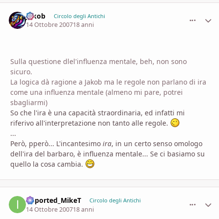
Jakob
comment_
Stati
Circolo degli Antichi
14 Ottobre 2007
18 anni
Sulla questione dlel'influenza mentale, beh, non sono
sicuro.
La logica dà ragione a Jakob ma le regole non parlano di ira
come una influenza mentale (almeno mi pare, potrei
sbagliarmi)
So che l'ira è una capacità straordinaria, ed infatti mi
riferivo all'interpretazione non tanto alle regole.
...
Però, pperò... L'incantesimo
ira
, in un certo senso omologo
dell'ira del barbaro, è influenza mentale... Se ci basiamo su
quello la cosa cambia.
imported_MikeT
comment_
Stati
Circolo degli Antichi
14 Ottobre 2007
18 anni