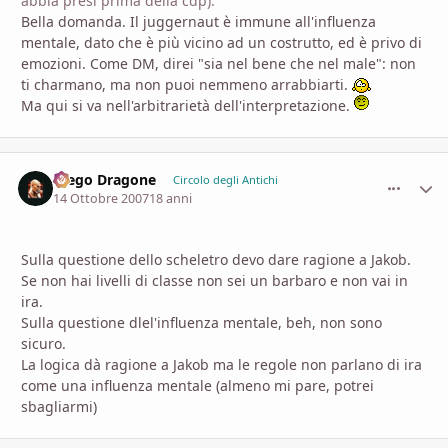
abbia presi prima della cdp).
Bella domanda. Il juggernaut è immune all'influenza
mentale, dato che è più vicino ad un costrutto, ed è privo di
emozioni. Come DM, direi "sia nel bene che nel male": non
ti charmano, ma non puoi nemmeno arrabbiarti.
Ma qui si va nell'arbitrarietà dell'interpretazione.
Diego Dragone
comment_
Stati
Circolo degli Antichi
14 Ottobre 2007
18 anni
Sulla questione dello scheletro devo dare ragione a Jakob.
Se non hai livelli di classe non sei un barbaro e non vai in
ira.
Sulla questione dlel'influenza mentale, beh, non sono
sicuro.
La logica dà ragione a Jakob ma le regole non parlano di ira
come una influenza mentale (almeno mi pare, potrei
sbagliarmi)