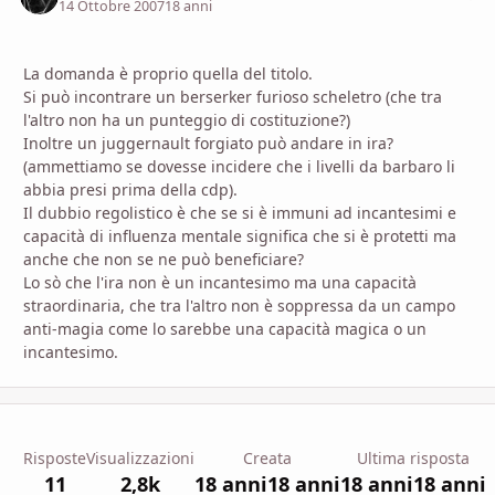
14 Ottobre 2007
18 anni
La domanda è proprio quella del titolo.
Si può incontrare un berserker furioso scheletro (che tra
l'altro non ha un punteggio di costituzione?)
Inoltre un juggernault forgiato può andare in ira?
(ammettiamo se dovesse incidere che i livelli da barbaro li
abbia presi prima della cdp).
Il dubbio regolistico è che se si è immuni ad incantesimi e
capacità di influenza mentale significa che si è protetti ma
anche che non se ne può beneficiare?
Lo sò che l'ira non è un incantesimo ma una capacità
straordinaria, che tra l'altro non è soppressa da un campo
anti-magia come lo sarebbe una capacità magica o un
incantesimo.
Risposte
Visualizzazioni
Creata
Ultima risposta
11
2,8k
18 anni
18 anni
18 anni
18 anni