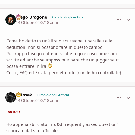
Diego Dragone
comment_
Stati
Circolo degli Antichi
14 Ottobre 2007
18 anni
Come ho detto in un'altra discussione, i paralleli e le
deduzioni non si possono fare in questo campo.
Purtroppo bisogna attenersi alle regole così come sono
scritte ed anche se impossibile pare che un juggernaut
possa entrare in ira
Certo, FAQ ed Errata permettendo (non le ho controllate)
Shinsek
comment_
Stati
Circolo degli Antichi
14 Ottobre 2007
18 anni
AUTORE
Ho appena sbirciato in 'd&d frequently asked question'
scaricato dal sito ufficiale.