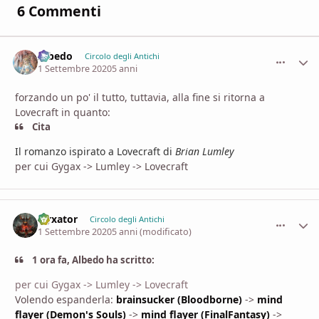
6 Commenti
Albedo
comment_
Stati
Circolo degli Antichi
1 Settembre 2020
5 anni
forzando un po' il tutto, tuttavia, alla fine si ritorna a
Lovecraft in quanto:
Cita
Il romanzo ispirato a Lovecraft di
Brian Lumley
per cui Gygax -> Lumley -> Lovecraft
Nyxator
comment_
Stati
Circolo degli Antichi
1 Settembre 2020
5 anni
(modificato)
1 ora fa, Albedo ha scritto:
per cui Gygax -> Lumley -> Lovecraft
Volendo espanderla:
brainsucker (Bloodborne)
->
mind
flayer (Demon's Souls)
->
mind flayer (FinalFantasy)
->