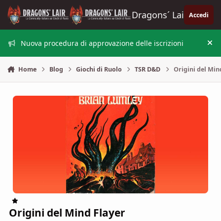
Vai al contenuto
Dragons´ Lair
Accedi
Nuova procedura di approvazione delle iscrizioni
Nas
Home
Blog
Giochi di Ruolo
TSR D&D
Origini del Min
Origini del Mind Flayer