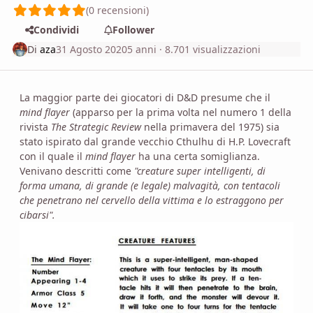
(0 recensioni)
Condividi
Follower
Di
aza
31 Agosto 2020
5 anni
· 8.701 visualizzazioni
La maggior parte dei giocatori di D&D presume che il
mind flayer
(apparso per la prima volta nel numero 1 della
rivista
The Strategic Review
nella primavera del 1975) sia
stato ispirato dal grande vecchio Cthulhu di H.P. Lovecraft
con il quale il
mind flayer
ha una certa somiglianza.
Venivano descritti come
"creature super intelligenti, di
forma umana, di grande (e legale) malvagità, con tentacoli
che penetrano nel cervello della vittima e lo estraggono per
cibarsi".