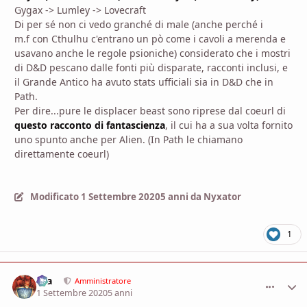
Gygax -> Lumley -> Lovecraft
Di per sé non ci vedo granché di male (anche perché i
m.f con Cthulhu c'entrano un pò come i cavoli a merenda e
usavano anche le regole psioniche) considerato che i mostri
di D&D pescano dalle fonti più disparate, racconti inclusi, e
il Grande Antico ha avuto stats ufficiali sia in D&D che in
Path.
Per dire...pure le displacer beast sono riprese dal coeurl di
questo racconto di fantascienza
, il cui ha a sua volta fornito
uno spunto anche per Alien. (In Path le chiamano
direttamente coeurl)
Modificato
1 Settembre 2020
5 anni
da Nyxator
1
aza
comment_
Stati
Amministratore
1 Settembre 2020
5 anni