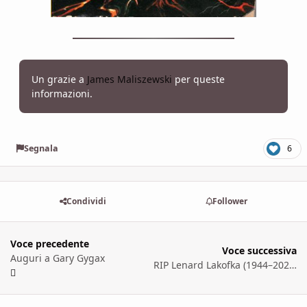
Un grazie a
James Maliszewski
per queste
informazioni.
Segnala
6
Condividi
Follower
Voce precedente
Voce successiva
Auguri a Gary Gygax
RIP Lenard Lakofka (1944–2020)