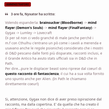
AMMINISTRATORE
3 ore fa, Nyxator ha scritto:
Volendo espanderla:
brainsucker (Bloodborne)
->
mind
flayer (Demon's Souls)
->
mind flayer (FinalFantasy)
->
Gygax -> Lumley -> Lovecraft
Di per sé non ci vedo granché di male (anche perché i
m.f con Cthulhu c'entrano un pò come i cavoli a merenda e
usavano anche le regole psioniche) considerato che i mostri
di D&D pescano dalle fonti più disparate, racconti inclusi, e
il Grande Antico ha avuto stats ufficiali sia in D&D che in
Path.
Per dire...pure le displacer beast sono riprese dal coeurl di
questo racconto di fantascienza
, il cui ha a sua volta fornito
uno spunto anche per Alien. (In Path le chiamano
direttamente coeurl)
Si, attenzione, Gygax non dice di aver preso ispirazione dal
racconto, ma dalla copertina. E' da quella che ha creato il