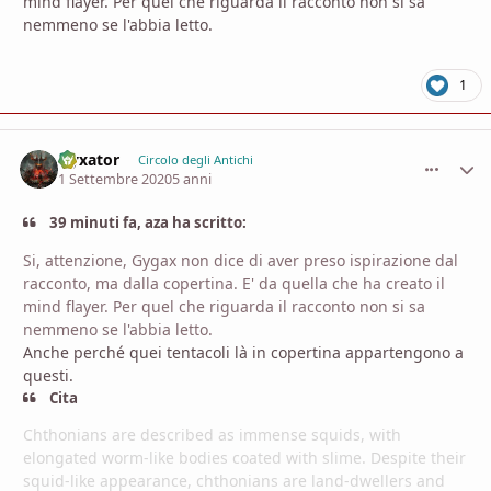
mind flayer. Per quel che riguarda il racconto non si sa
nemmeno se l'abbia letto.
1
Nyxator
comment_
Stati
Circolo degli Antichi
1 Settembre 2020
5 anni
39 minuti fa, aza ha scritto:
Si, attenzione, Gygax non dice di aver preso ispirazione dal
racconto, ma dalla copertina. E' da quella che ha creato il
mind flayer.
P
er
quel che riguarda il racconto non si sa
nemmeno se l'abbia letto.
Anche perché quei tentacoli là in copertina appartengono a
questi.
Cita
Chthonians are described as immense squids, with
elongated worm-like bodies coated with slime. Despite their
squid-like appearance, chthonians are land-dwellers and