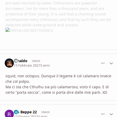
are even harmed by water. Chthonians are powerful
burrowers, live for more than a thousand years, and are
protective of their young. It is said that a chanting sound
accompanies every chthonian, and that by such they can be
detected while underground and unseen.
Rinaldo
comment_
Stati
Utenti
15 Febbraio 2021
5 anni
squid, non octopus. Dunque il legame è col calamaro invece
che col polpo.
Ma ci sta che Cthulhu sia più calamaroso, visto il capo. E di
certo "porta seccia", come si porta dire dalle mie parti. XD
Zio Beppe 22
comment_
Stati
Utenti
12 Giugno 2022
4 anni