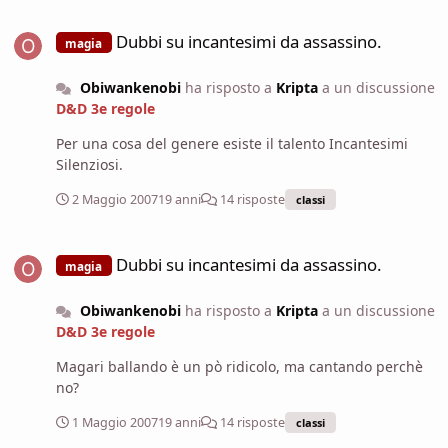
Dubbi su incantesimi da assassino.
Dubbi su incantesimi da assassino.
magia
Obiwankenobi
ha risposto a
Kripta
a un discussione
D&D 3e regole
Per una cosa del genere esiste il talento Incantesimi
Silenziosi.
2 Maggio 2007
19 anni
14 risposte
classi
Dubbi su incantesimi da assassino.
Dubbi su incantesimi da assassino.
magia
Obiwankenobi
ha risposto a
Kripta
a un discussione
D&D 3e regole
Magari ballando è un pò ridicolo, ma cantando perchè
no?
1 Maggio 2007
19 anni
14 risposte
classi