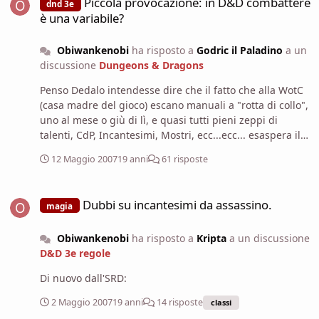
Piccola provocazione: in D&D combattere
dnd 3e
è una variabile?
Obiwankenobi
ha risposto a
Godric il Paladino
a un
discussione
Dungeons & Dragons
Penso Dedalo intendesse dire che il fatto che alla WotC
(casa madre del gioco) escano manuali a "rotta di collo",
uno al mese o giù di lì, e quasi tutti pieni zeppi di
talenti, CdP, Incantesimi, Mostri, ecc...ecc... esaspera il
fatto che in D&D spesso "la scheda si sostituisce al
12 Maggio 2007
19 anni
61 risposte
personaggio".
Dubbi su incantesimi da assassino.
Dubbi su incantesimi da assassino.
magia
Obiwankenobi
ha risposto a
Kripta
a un discussione
D&D 3e regole
Di nuovo dall'SRD:
2 Maggio 2007
19 anni
14 risposte
classi