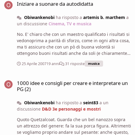
Iniziare a suonare da autodidatta
larghe, e quindi che richiedono un maggior sforzo per
le dita per raggiungere i diversi tasti, quando passerai
Obiwankenobi
ha risposto a
artemis b. marthem
a
all'elettrica raggiungere gli stessi tasti ti sembrerà un
un discussione
Cinema, TV e musica
giochetto da ragazzi. In ogni caso, a parte queste
differenze, ti posso assicurare che le posizioni degli
No. E' chiaro che con un maestro qualificato i risultati si
accordi, delle scale e di tutto il resto rimangono
vedonoprima a parità di sforzo, come in ogni altra cosa,
identiche.
ma ti assicuro che con un pò di buona volontà si
ottengono buoni risultati anche da soli (e chiaramente
la velocità con cui si ottengono è direttamente
25 Aprile 2007
19 anni
31 risposte
musica
proporzionale alla volontà impiegata). PS:Un consiglio :
Fai due O O così a quel tuo amico :lol: Non è
1000 idee e consigli per creare e interpretare un PG (2)
necesssario. Le basi puoi impararle direttamente anche
1000 idee e consigli per creare e interpretare un
con l'elettrica; più che altro ti consiglio di dedicare un
PG (2)
pò di tempo alle basi della teoria musicale (cosa sono e
come si formano le scale sulla tastiera della chitarra,
Obiwankenobi
ha risposto a
seint83
a un
cosa sono e come si formano gli accordi, ecc...ecc...) ,
discussione
D&D 3e personaggi e mostri
cosa che puoi trovare su un qualsiasi libro nei negozi
specializzati anche a prezzi alquanto bassi (volendo
Quoto Quetzalcoat. Guarda che un bel nanozzo sopra
anche gironzolando su internet si trovano ottimi siti
un attrezzo del genere: fa la sua porca figura. Altrimenti
completamente gratuiti). No, però diciamo che non è
se vogliamo proprio andare sul pesante: anche questo,