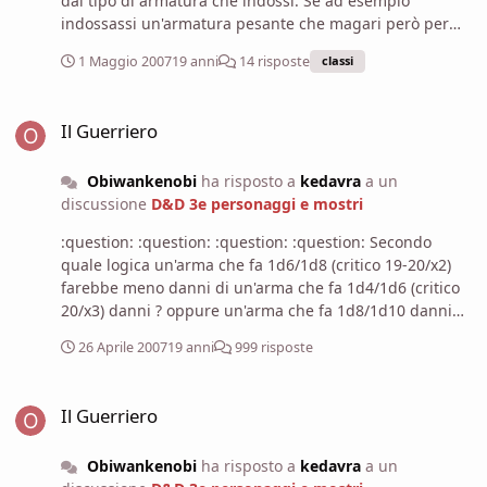
dal tipo di armatura che indossi. Se ad esempio
indossassi un'armatura pesante che magari però per
incantamenti vari ridurrebbe la percentuale di
1 Maggio 2007
19 anni
14 risposte
classi
fallimento al 10% (cosa alquanto strana, ma con tutti i
manuali che sono usciti non me ne stupirei) la prova
Il Guerriero
ogni volta che lanci un incantesimo con componente
Il Guerriero
somatica lo devi fare comunque. Oppure, per tagliare la
testa al toro, ti prendi Incantesimi Immobili e finita lì.
Obiwankenobi
ha risposto a
kedavra
a un
discussione
D&D 3e personaggi e mostri
:question: :question: :question: :question: Secondo
quale logica un'arma che fa 1d6/1d8 (critico 19-20/x2)
farebbe meno danni di un'arma che fa 1d4/1d6 (critico
20/x3) danni ? oppure un'arma che fa 1d8/1d10 danni
(critico 19-20/x2) farebbe meno danni di un'arma che fa
26 Aprile 2007
19 anni
999 risposte
1d6/1d8 (critico 20/x3) danni?
Il Guerriero
Il Guerriero
Obiwankenobi
ha risposto a
kedavra
a un