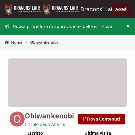
Vai al contenuto
Dragons´ Lair
Accedi
Nuova procedura di approvazione delle iscrizioni
Nas
Home
Obiwankenobi
Obiwankenobi
Trova Contenuti
Circolo degli Antichi
Iscritto
Ultima visita