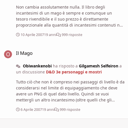
Non cambia assolutamente nulla. Il libro degli
incantesimi di un mago è sempre e comunque un
tesoro rivendibile e il suo prezzo è direttamente
proporzionale alla quantità di incantesimi contenuti nel
libro oltre che al loro livello. Quindi se il PNG mago lo
10 Aprile 2007
19 anni
999 risposte
farai con un libro di 200 e passa incantesimi ti ritroverai
presto a dover elargire migliaia di monete d'oro (se non
Il Mago
vuoi barare, cosa che ti sconsiglio caldamente di fare se
Il Mago
non vuoi che i tuoi PG barino allo stesso modo in cui
bari tu) ai tuoi PG una volta che se lo andranno a
Obiwankenobi
ha risposto a
Gilgamesh Selfeiron
a
vendere, col risultato che perderai comunque il
un discussione
D&D 3e personaggi e mostri
controllo sui tuoi PG. Come vedi il problema rimane. E li
reputi incantesimi "non particolarmente forti" solo
Tutto ciò che non è compreso nei passaggi di livello è da
perchè non fanno danno diretto ? Tanto per dirne una:
considerarsi nel limite di equipaggiamento che deve
ma lo sai quanto scompiglio puoi creare in un gruppo
avere un PNG di quel dato livello. Quindi se vuoi
con il semplice utilizzo di metamorfosi ?
mettergli un altro incantesimo (oltre quelli che gli
spettano a ogni passaggio di livello) di un qualsiasi
6 Aprile 2007
19 anni
999 risposte
livello devi considerare il prezzo di acquisto della
relativa pergamena e il prezzo di scrittura sul libro di
incantesimi e scalare i soldi dal totale di mo spettanti a