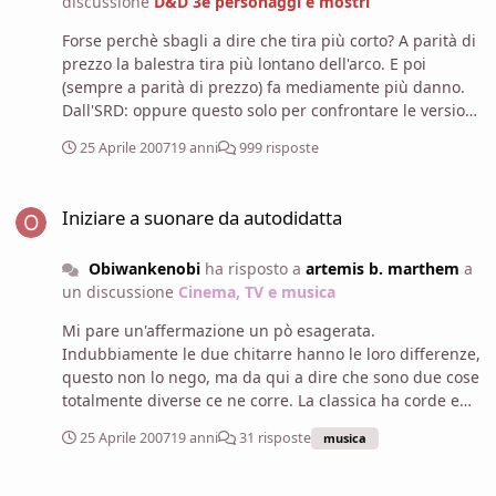
discussione
D&D 3e personaggi e mostri
Forse perchè sbagli a dire che tira più corto? A parità di
prezzo la balestra tira più lontano dell'arco. E poi
(sempre a parità di prezzo) fa mediamente più danno.
Dall'SRD: oppure questo solo per confrontare le versioni
"base"(cioè senza bisogno di andare a "scomodare" le
25 Aprile 2007
19 anni
999 risposte
versioni esotiche della balestra a confronto con le
versioni potenti dell'arco, altrimenti il divario è ancora
Iniziare a suonare da autodidatta
maggiore)
Iniziare a suonare da autodidatta
Obiwankenobi
ha risposto a
artemis b. marthem
a
un discussione
Cinema, TV e musica
Mi pare un'affermazione un pò esagerata.
Indubbiamente le due chitarre hanno le loro differenze,
questo non lo nego, ma da qui a dire che sono due cose
totalmente diverse ce ne corre. La classica ha corde e
tastiera più larghe, quindi se vuoi iniziare con la
25 Aprile 2007
19 anni
31 risposte
musica
classica per poi passare all'elettrica dovrai fare un pò
più d'attenzione a dove posizioni le dita sulla tastiera,
Iniziare a suonare da autodidatta
ma d'altro canto, avendo anche le distanze tra i tasti più