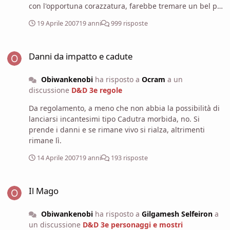
propriamente fatta per essere suonata "a mani nude",
con l'opportuna corazzatura, farebbe tremare un bel pò
in quanto la distanza tra le corde è leggermente minore
di gambe ... ;-) Magari ti crei anche l'armatura del nano
rispetto alla distanza tra le corde della classica ed è
19 Aprile 2007
19 anni
999 risposte
simile alla corazza del triceratopo (che ne so, un elmo a
quindi più difficile suonarla senza plettro, ma con un pò
forma della testa del triceratopo, lo scudo simile a
di pazienza non ci sono particolari problemi.
Danni da impatto e cadute
quella specie di protezione che il triceratopo ha sulla
Danni da impatto e cadute
testa e chi più ne ha più ne metta). Certo però che se te
lo cerchi così il triceratopo: poi non puoi lamentarti se i
Obiwankenobi
ha risposto a
Ocram
a un
tuoi avversari ti prendono in giro :lol:
discussione
D&D 3e regole
Da regolamento, a meno che non abbia la possibilità di
lanciarsi incantesimi tipo Cadutra morbida, no. Si
prende i danni e se rimane vivo si rialza, altrimenti
rimane lì.
14 Aprile 2007
19 anni
193 risposte
Il Mago
Il Mago
Obiwankenobi
ha risposto a
Gilgamesh Selfeiron
a
un discussione
D&D 3e personaggi e mostri