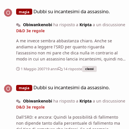
Dubbi su incantesimi da assassino.
Dubbi su incantesimi da assassino.
magia
Obiwankenobi
ha risposto a
Kripta
a un discussione
D&D 3e regole
A me invece sembra abbastanza chiaro. Anche se
andiamo a leggere l'SRD per quanto riguarda
l'assassino non mi pare che dica nulla in contrario al
modo in cui un assassino lancia incantesimi, quindi non
vedo per quale motivo se un assassino lancia
1 Maggio 2007
19 anni
14 risposte
classi
incantesimi come un bardo, e se è in armatura leggera,
dovrebbe subire le penalità che un bardo non subisce.
Dubbi su incantesimi da assassino.
Quindi, a parte la sostituzione Carisma ----> Intelligenza
Dubbi su incantesimi da assassino.
magia
e il fatto che il bardo può cambiare incantesimi ai livelli
dispari a partire dal 5° mentre l'assassino ai livelli pari a
Obiwankenobi
ha risposto a
Kripta
a un discussione
partirte dal 10°, non vedo nessun altra differenza.
D&D 3e regole
Dall'SRD: e ancora: Quindi la possibilità di fallimento
non dipende tanto dalla percentuale di fallimento ma