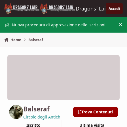
Vai al contenuto
Dragons´ Lair
Accedi
Nuova procedura di approvazione delle iscrizioni
Nas
Home
Balseraf
Balseraf
Trova Contenuti
Circolo degli Antichi
Iscritto
Ultima visita