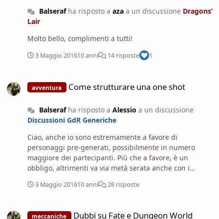
con +3 e fa 15 danni al round, che il PNG usi una spada
Balseraf
ha risposto a
aza
a un discussione
Dragons’
lunga, un arco o un cantrip non cambia nulla.
Lair
Molto bello, complimenti a tutti!
3 Maggio 2016
10 anni
14 risposte
1
Come strutturare una one shot
Come strutturare una one shot
avventura
Balseraf
ha risposto a
Alessio
a un discussione
Discussioni GdR Generiche
Ciao, anche io sono estremamente a favore di
personaggi pre-generati, possibilmente in numero
maggiore dei partecipanti. Più che a favore, è un
obbligo, altrimenti va via metà serata anche con i
sistemi più semplici. La caratteristica più importante di
3 Maggio 2016
10 anni
28 risposte
una one-shot è che deve concludersi! Non deve
interrompersi a metà e lasciare tutti con l'amaro in
Dubbi su Fate e Dungeon World
bocca. Prevedi diverse tipologie di situazioni (scontri,
Dubbi su Fate e Dungeon World
meccaniche