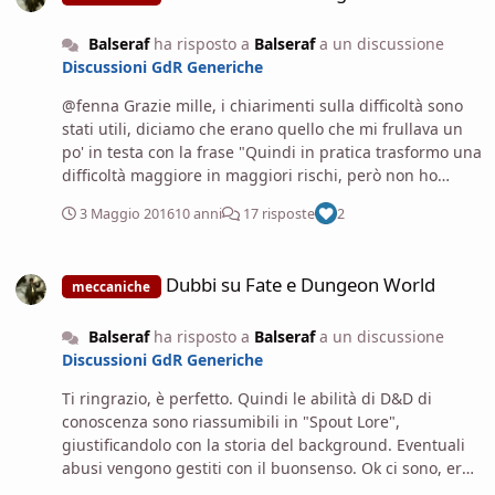
interazioni sociali, ecc.) però tieni d'occhio il tempo è
contemporaneamente interrompi ogni punto morto o di
Balseraf
ha risposto a
Balseraf
a un discussione
stallo, movimentando il gioco, e taglia o risolvi
Discussioni GdR Generiche
automaticamente le situazioni se siete troppo indietro.
@fenna Grazie mille, i chiarimenti sulla difficoltà sono
stati utili, diciamo che erano quello che mi frullava un
po' in testa con la frase "Quindi in pratica trasformo una
difficoltà maggiore in maggiori rischi, però non ho
strumenti per rendergli questa azione più difficile in
3 Maggio 2016
10 anni
17 risposte
2
termini probabilistici" ma che esprimevo male.
Riguardo la difficoltà opzionale l'ho trovata a pag. 353,
Dubbi su Fate e Dungeon World
capitolo "Changing the Basics". Guadagni la mia stima
Dubbi su Fate e Dungeon World
meccaniche
per la citazione di Quelo Grazie anche a @SilentWolf e
@greymatter (ho letto tutto il materiale consigliato). Le
Balseraf
ha risposto a
Balseraf
a un discussione
mie considerazioni finali: FATE Ho letto e ascoltato
Discussioni GdR Generiche
qualche Actual Play. Trovo solo esempi di gioco in cui
sembra che si parli virgolettando tutto, quello che
Ti ringrazio, è perfetto. Quindi le abilità di D&D di
temevo. Cercherò di organizzare una one-shot solo per
conoscenza sono riassumibili in "Spout Lore",
provarlo, ma le premesse sono negative. DUNGEON
giustificandolo con la storia del background. Eventuali
WORLD Ha degli spunti molto interessanti. E'
abusi vengono gestiti con il buonsenso. Ok ci sono, era
certamente un sistema che spinge master e giocatori ad
quello che intendevo ma effettivamente il semplice