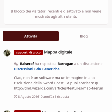
Il blocco dei visitatori recenti è disattivato e non viene
mostrato agli altri utenti.
Attività
Blog
Mappa digitale
Mappa digitale
supporti di gioco
Balseraf
ha risposto a
Barragan
a un discussione
Discussioni GdR Generiche
Ciao, non è un software ma un'immagine in alta
risoluzione della Sword Coast. La puoi scaricare qui:
http://dnd.wizards.com/articles/features/map-faerün
8 Agosto 2016
10 anni
1 risposta
Mappa di un territorio