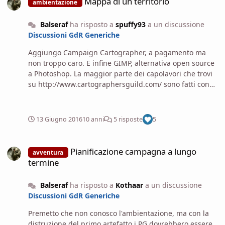
Mappa di un territorio
ambientazione
Balseraf
ha risposto a
spuffy93
a un discussione
Discussioni GdR Generiche
Aggiungo Campaign Cartographer, a pagamento ma
non troppo caro. E infine GIMP, alternativa open source
a Photoshop. La maggior parte dei capolavori che trovi
su http://www.cartographersguild.com/ sono fatti con
Photoshop o GIMP. Per esperienza personale ti devi
sbattere di più rispetto a tool specifici, ma acquisisci
competenze nell'utilizzo di un software molto potente,
13 Giugno 2016
10 anni
5 risposte
5
che puoi spendere in mille altri ambiti. Nel mio piccolo
ho realizzato questa.
Pianificazione campagna a lungo termine
Pianificazione campagna a lungo
avventura
termine
Balseraf
ha risposto a
Kothaar
a un discussione
Discussioni GdR Generiche
Premetto che non conosco l'ambientazione, ma con la
distruzione del primo artefatto i PG dovrebbero essere