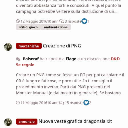
diventati abbastanza forti e conosciuti. A quel punto la
campagna potrebbe vertere sulla distruzione di un
ulteriore artefatto (quello più protetto, con la sfida più
12 Maggio 2016
10 anni
3 risposte
1
epica e diversa dalla prima) mentre
stili di gioco
ambientazione
contemporaneamente con una serie di avventure sociali
e strategiche devono organizzare dei PNG che sotto la
Creazione di PNG
loro egida affrontano i tre Terrori rimanenti. Addirittura
Creazione di PNG
meccaniche
potrebbero giocare delle brevi one-shot utilizzando i
loro protetti come personaggi per la fase culmine di
Balseraf
ha risposto a
Flage
a un discussione
D&D
ciascun fronte (per spezzare la campagna lunga e
5e regole
giocare brevemente un altro personaggio).
Creare un PNG come se fosse un PG per poi calcolarne il
CR è lungo e faticoso, e poco utile. Io ti consiglio il
procedimento inverso. Parti dai PNG presenti nel
Monster Manual (o dai mostri in generale). Se bastano
delle piccole modifiche, applicale e ricalcola il CR. Se
11 Maggio 2016
10 anni
15 risposte
2
non c'è nulla che ti soddisfi, decidi la difficoltà e quanti
XP hai per l'incontro, scegli il numero di PNG e i CR, e
Nuova veste grafica dragonslair.it
infine calcola HP, AC e attacchi/danni da tabella. Il resto
Nuova veste grafica dragonslair.it
annuncio
è tutto semplice reskin. Se da tabella ottieni che attacca