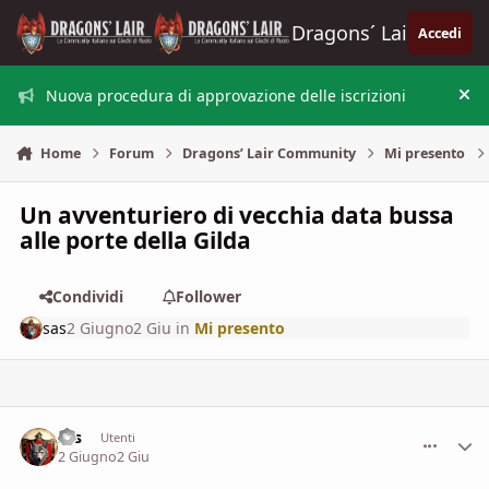
Vai al contenuto
Dragons´ Lair
Accedi
Nuova procedura di approvazione delle iscrizioni
Nas
Home
Forum
Dragons’ Lair Community
Mi presento
Un avventuriero di vecchia data bussa
alle porte della Gilda
Condividi
Follower
sas
2 Giugno
2 Giu
in
Mi presento
sas
comment_
Stati
Utenti
2 Giugno
2 Giu