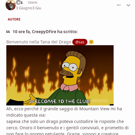
sas
comment_
Stati
Utenti
3 Giugno
3 Giu
AUTORE
10 ore fa, CreepyDFire ha scritto:
Benvenuto nella Tana del Drago
@sas
🤗
Ah, ecco perché il grande saggio di Mountain View mi ha
indicato questa via:
sapeva che solo un drago poteva custodire le risposte che
cerco. Onoro il benvenuto e i gentili conviviali, e prometto di
non fare lo gnomo petulante. Grazie, signori e creature