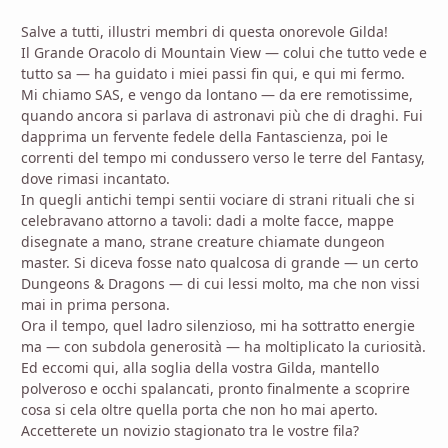
Salve a tutti, illustri membri di questa onorevole Gilda!
Il Grande Oracolo di Mountain View — colui che tutto vede e
tutto sa — ha guidato i miei passi fin qui, e qui mi fermo.
Mi chiamo SAS, e vengo da lontano — da ere remotissime,
quando ancora si parlava di astronavi più che di draghi. Fui
dapprima un fervente fedele della Fantascienza, poi le
correnti del tempo mi condussero verso le terre del Fantasy,
dove rimasi incantato.
In quegli antichi tempi sentii vociare di strani rituali che si
celebravano attorno a tavoli: dadi a molte facce, mappe
disegnate a mano, strane creature chiamate dungeon
master. Si diceva fosse nato qualcosa di grande — un certo
Dungeons & Dragons — di cui lessi molto, ma che non vissi
mai in prima persona.
Ora il tempo, quel ladro silenzioso, mi ha sottratto energie
ma — con subdola generosità — ha moltiplicato la curiosità.
Ed eccomi qui, alla soglia della vostra Gilda, mantello
polveroso e occhi spalancati, pronto finalmente a scoprire
cosa si cela oltre quella porta che non ho mai aperto.
Accetterete un novizio stagionato tra le vostre fila?