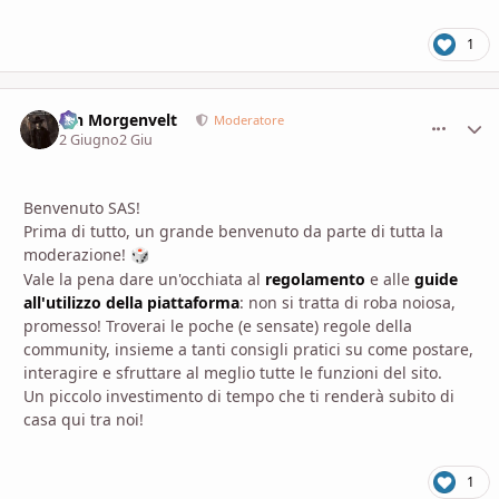
1
Ian Morgenvelt
comment_
Stati
Moderatore
2 Giugno
2 Giu
Benvenuto SAS!
Prima di tutto, un grande benvenuto da parte di tutta la
moderazione!
🎲
Vale la pena dare un'occhiata al
regolamento
e alle
guide
all'utilizzo della piattaforma
: non si tratta di roba noiosa,
promesso! Troverai le poche (e sensate) regole della
community, insieme a tanti consigli pratici su come postare,
interagire e sfruttare al meglio tutte le funzioni del sito.
Un piccolo investimento di tempo che ti renderà subito di
casa qui tra noi!
1