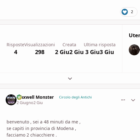
2
Uten
Risposte
Visualizzazioni
Creata
Ultima risposta
4
298
2 Giu
2 Giu
3 Giu
3 Giu
Espandi panoramica del topic
Maxwell Monster
comment_
Stati
Circolo degli Antichi
2 Giugno
2 Giu
benvenuto , sei a 48 minuti da me ,
se capiti in provincia di Modena ,
facciamo 2 chiacchiere .