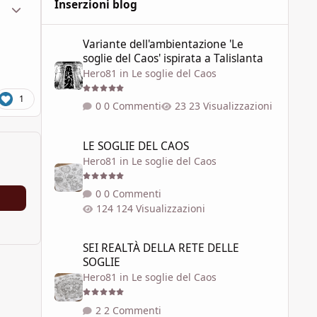
ment_1845037
Statistiche Autore
Inserzioni blog
Variante dell'ambientazione 'Le soglie del Caos' ispirata a 
Variante dell'ambientazione 'Le
soglie del Caos' ispirata a Talislanta
Hero81
in
Le soglie del Caos
1
0 Commenti
23 Visualizzazioni
LE SOGLIE DEL CAOS
LE SOGLIE DEL CAOS
Hero81
in
Le soglie del Caos
0 Commenti
124 Visualizzazioni
SEI REALTÀ DELLA RETE DELLE SOGLIE
SEI REALTÀ DELLA RETE DELLE
SOGLIE
Hero81
in
Le soglie del Caos
2 Commenti