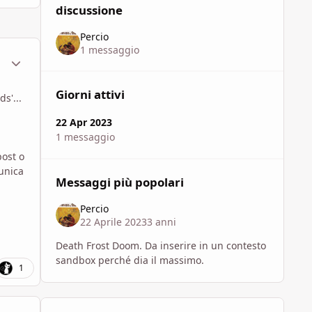
discussione
Percio
1 messaggio
ment_1844960
Statistiche Autore
Giorni attivi
s'...
22 Apr 2023
1 messaggio
post o
'unica
Messaggi più popolari
Percio
22 Aprile 2023
3 anni
Death Frost Doom. Da inserire in un contesto
sandbox perché dia il massimo.
1