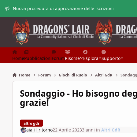
Vai al contenuto
Nuova procedura di approvazione delle iscrizioni
Home
Pubblicazioni
Forum
Risorse
Esplora
Supporto
Home
Forum
Giochi di Ruolo
Altri GdR
Sondaggio
Sondaggio - Ho bisogno degli
grazie!
altro gdr
aia_il_ritorno
22 Aprile 2023
3 anni
in
Altri GdR