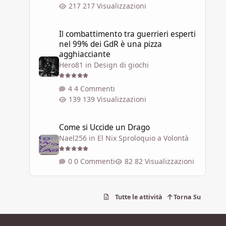
217 Visualizzazioni
Il combattimento tra guerrieri esperti nel 99% dei GdR è 
Il combattimento tra guerrieri esperti
nel 99% dei GdR è una pizza
agghiacciante
Hero81
in
Design di giochi
4 Commenti
139 Visualizzazioni
Come si Uccide un Drago
Come si Uccide un Drago
Nael256
in
El Nix Sproloquio a Volontà
0 Commenti
82 Visualizzazioni
Tutte le attività
Torna Su