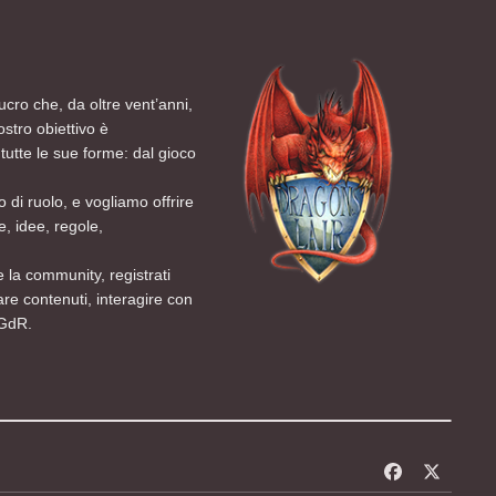
ucro che, da oltre vent’anni,
ostro obiettivo è
tutte le sue forme: dal gioco
 di ruolo, e vogliamo offrire
, idee, regole,
 la community, registrati
are contenuti, interagire con
 GdR.
f
x
a