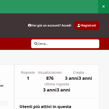
Nas
Hai già un account? Accedi
Registrati
Cerca...
Risposte
Visualizzazioni
Creata
1
876
3 anni
3 anni
Ultima risposta
wer
3 anni
3 anni
Utenti più attivi in questa