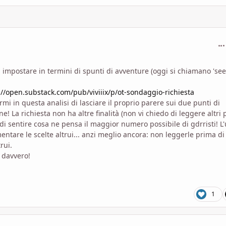
com
a impostare in termini di spunti di avventure (oggi si chiamano 'seed
://open.substack.com/pub/viviiix/p/ot-sondaggio-richiesta
i in questa analisi di lasciare il proprio parere sui due punti di
 La richiesta non ha altre finalità (non vi chiedo di leggere altri 
 di sentire cosa ne pensa il maggior numero possibile di gdrristi! L
tare le scelte altrui... anzi meglio ancora: non leggerle prima di
rui.
e davvero!
1