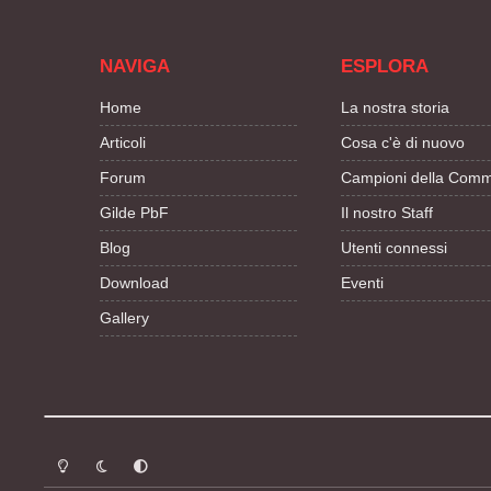
NAVIGA
ESPLORA
Home
La nostra storia
Articoli
Cosa c'è di nuovo
Forum
Campioni della Comm
Gilde PbF
Il nostro Staff
Blog
Utenti connessi
Download
Eventi
Gallery
Modalità chiara
Modalità scura
Segui la preferenza del sistema