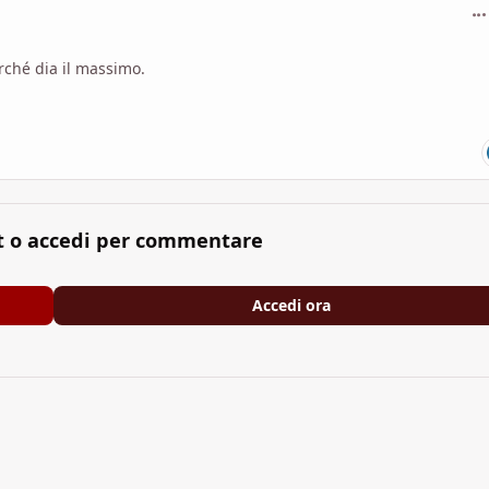
com
rché dia il massimo.
t o accedi per commentare
Accedi ora