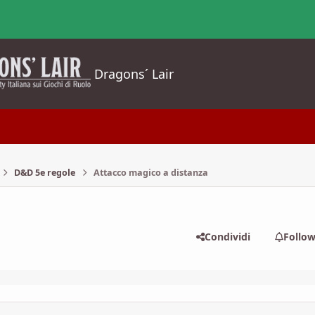
Dragons´ Lair
D&D 5e regole
Attacco magico a distanza
Condividi
Follo