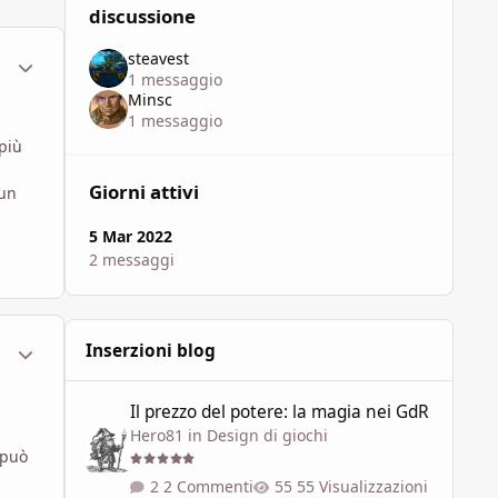
discussione
steavest
ment_1796316
Statistiche Autore
1 messaggio
Minsc
1 messaggio
più
Giorni attivi
 un
5 Mar 2022
2 messaggi
ment_1796317
Statistiche Autore
Inserzioni blog
Il prezzo del potere: la magia nei GdR
Il prezzo del potere: la magia nei GdR
Hero81
in
Design di giochi
 può
2 Commenti
55 Visualizzazioni