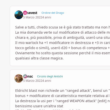
steavest
Ordine del Drago
5 Marzo 2022
4 anni
Salve a tutti, chiedo scusa se è già stato trattato ma non 
La mia domanda verte sul modificatore di attacco delle m
chiara e, più possibile, priva di ambiguità, userò una sit
Il mio warlock ha +1 modificatore in destrezza e +3 in ca
tocco gelido o simili), userò d20 + bonus di competenza 
Ovviamente ho scelto questa sessione perché il mio esemp
qualsiasi altra classe magica.
Minsc
Circolo degli Antichi
5 Marzo 2022
4 anni
Eldricht blast non richiede un "ranged attack", bensí un "
bonus + modificatore di caratteristica mentale relativa al
La destrezza la usi per i "ranged WEAPON attack" [edit] n
benissimo usare un'altra stat