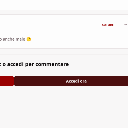
com
AUTORE
ccio anche male
🙂
t o accedi per commentare
Accedi ora