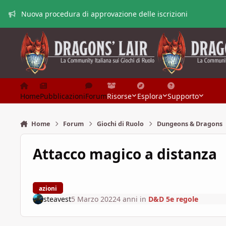
Vai al contenuto
Nuova procedura di approvazione delle iscrizioni
Home
Pubblicazioni
Forum
Risorse
Esplora
Supporto
Home
Forum
Giochi di Ruolo
Dungeons & Dragons
Attacco magico a distanza
azioni
steavest
5 Marzo 2022
4 anni
in
D&D 5e regole