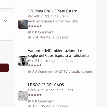
"L'Ultima Era" - I Piani Esterni
"L'Ultima Era" - I Piani Esterni
Vackoff
in
"L'Ultima Era" -
ment_1796318
Statistiche Autore
Ambientazione Homebrew D&D
0 Commenti
764 Visualizzazioni
Variante dell'ambientazione 'Le soglie del Caos' ispirata a 
Variante dell'ambientazione 'Le
soglie del Caos' ispirata a Talislanta
Hero81
in
Le soglie del Caos
2 Commenti
87 Visualizzazioni
LE SOGLIE DEL CAOS
LE SOGLIE DEL CAOS
Hero81
in
Le soglie del Caos
0 Commenti
135 Visualizzazioni