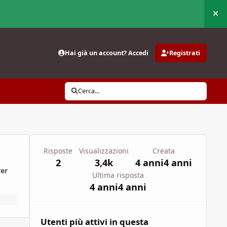
Nas
Hai già un account? Accedi
Registrati
Cerca...
Risposte
Visualizzazioni
Creata
2
3,4k
4 anni
4 anni
wer
Ultima risposta
4 anni
4 anni
Utenti più attivi in questa