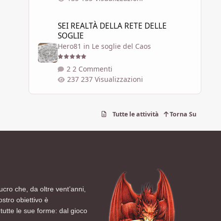
SEI REALTÀ DELLA RETE DELLE SOGLIE
SEI REALTÀ DELLA RETE DELLE
SOGLIE
Hero81
in
Le soglie del Caos
2 Commenti
237 Visualizzazioni
Tutte le attività
Torna Su
ucro che, da oltre vent’anni,
ostro obiettivo è
tutte le sue forme: dal gioco