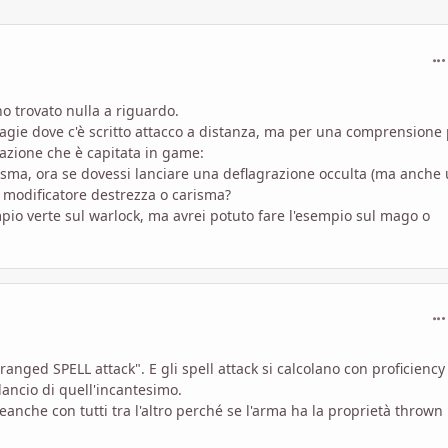
com
ho trovato nulla a riguardo.
agie dove c'è scritto attacco a distanza, ma per una comprensione 
uazione che è capitata in game:
risma, ora se dovessi lanciare una deflagrazione occulta (ma anche
+ modificatore destrezza o carisma?
io verte sul warlock, ma avrei potuto fare l'esempio sul mago o
com
ranged SPELL attack". E gli spell attack si calcolano con proficiency
 lancio di quell'incantesimo.
eanche con tutti tra l'altro perché se l'arma ha la proprietà thrown