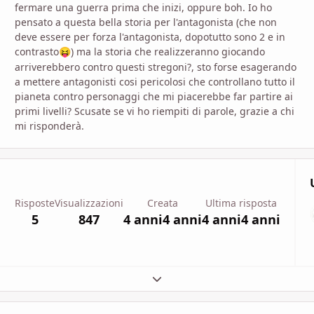
fermare una guerra prima che inizi, oppure boh. Io ho
pensato a questa bella storia per l'antagonista (che non
deve essere per forza l'antagonista, dopotutto sono 2 e in
contrasto
) ma la storia che realizzeranno giocando
😝
arriverebbero contro questi stregoni?, sto forse esagerando
a mettere antagonisti cosi pericolosi che controllano tutto il
pianeta contro personaggi che mi piacerebbe far partire ai
primi livelli? Scusate se vi ho riempiti di parole, grazie a chi
mi risponderà.
Risposte
Visualizzazioni
Creata
Ultima risposta
5
847
4 anni
4 anni
4 anni
4 anni
Espandi panoramica del topic