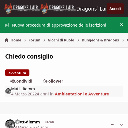
Vai al contenuto
Dragons´ Lair
Accedi
Nuova procedura di approvazione delle iscrizioni
Nas
Home
Forum
Giochi di Ruolo
Dungeons & Dragons
Chiedo consiglio
avventura
Condividi
Follower
Matt-diemm
4 Marzo 2022
4 anni
in
Ambientazioni e Avventure
Matt-diemm
comment_
Stati
Utenti
4 Marzo 2022
4 anni