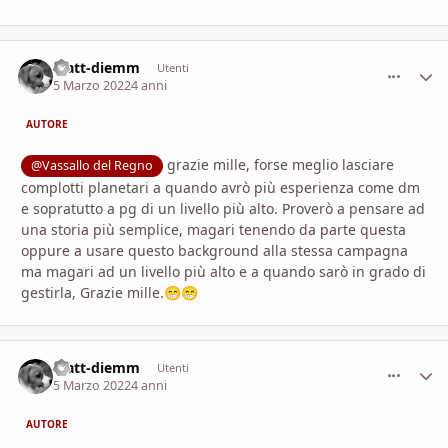
Matt-diemm
comment_
Stati
Utenti
5 Marzo 2022
4 anni
AUTORE
grazie mille, forse meglio lasciare
@Vassallo del Regno
complotti planetari a quando avrò più esperienza come dm
e sopratutto a pg di un livello più alto. Proverò a pensare ad
una storia più semplice, magari tenendo da parte questa
oppure a usare questo background alla stessa campagna
ma magari ad un livello più alto e a quando sarò in grado di
gestirla, Grazie mille.
😁
😁
Matt-diemm
comment_
Stati
Utenti
5 Marzo 2022
4 anni
AUTORE