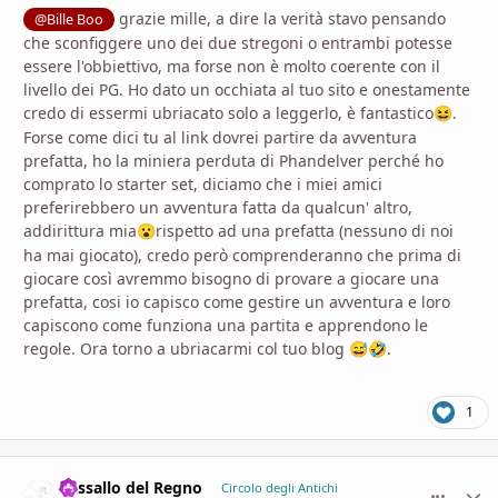
grazie mille, a dire la verità stavo pensando
@Bille Boo
che sconfiggere uno dei due stregoni o entrambi potesse
essere l'obbiettivo, ma forse non è molto coerente con il
livello dei PG. Ho dato un occhiata al tuo sito e onestamente
credo di essermi ubriacato solo a leggerlo, è fantastico
.
😆
Forse come dici tu al link dovrei partire da avventura
prefatta, ho la miniera perduta di Phandelver perché ho
comprato lo starter set, diciamo che i miei amici
preferirebbero un avventura fatta da qualcun' altro,
addirittura mia
rispetto ad una prefatta (nessuno di noi
😮
ha mai giocato), credo però comprenderanno che prima di
giocare così avremmo bisogno di provare a giocare una
prefatta, cosi io capisco come gestire un avventura e loro
capiscono come funziona una partita e apprendono le
regole. Ora torno a ubriacarmi col tuo blog
.
😅
🤣
1
Vassallo del Regno
comment_
Stati
Circolo degli Antichi