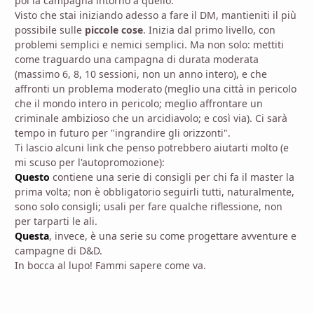
poi la campagna intorno a quello.
Visto che stai iniziando adesso a fare il DM, mantieniti il più
possibile sulle
piccole cose
. Inizia dal primo livello, con
problemi semplici e nemici semplici. Ma non solo: mettiti
come traguardo una campagna di durata moderata
(massimo 6, 8, 10 sessioni, non un anno intero), e che
affronti un problema moderato (meglio una città in pericolo
che il mondo intero in pericolo; meglio affrontare un
criminale ambizioso che un arcidiavolo; e così via). Ci sarà
tempo in futuro per "ingrandire gli orizzonti".
Ti lascio alcuni link che penso potrebbero aiutarti molto (e
mi scuso per l'autopromozione):
Questo
contiene una serie di consigli per chi fa il master la
prima volta; non è obbligatorio seguirli tutti, naturalmente,
sono solo consigli; usali per fare qualche riflessione, non
per tarparti le ali.
Questa
, invece, è una serie su come progettare avventure e
campagne di D&D.
In bocca al lupo! Fammi sapere come va.