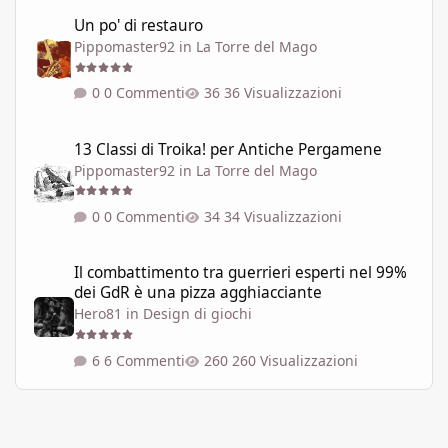
Un po' di restauro
Un po' di restauro
Pippomaster92
in
La Torre del Mago
0 Commenti
36 Visualizzazioni
13 Classi di Troika! per Antiche Pergamene
13 Classi di Troika! per Antiche Pergamene
Pippomaster92
in
La Torre del Mago
0 Commenti
34 Visualizzazioni
Il combattimento tra guerrieri esperti nel 99% dei GdR è una pi
Il combattimento tra guerrieri esperti nel 99%
dei GdR è una pizza agghiacciante
Hero81
in
Design di giochi
6 Commenti
260 Visualizzazioni