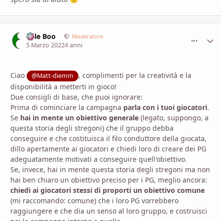
Bille Boo
comment_
Stati
Moderatore
5 Marzo 2022
4 anni
Ciao
, complimenti per la creatività e la
@Matt-diemm
disponibilità a metterti in gioco!
Due consigli di base, che puoi ignorare:
Prima di cominciare la campagna
parla con i tuoi giocatori
.
Se
hai in mente un obiettivo generale
(legato, suppongo, a
questa storia degli stregoni) che il gruppo debba
conseguire e che costituisca il filo conduttore della giocata,
dillo apertamente ai giocatori e chiedi loro di creare dei PG
adeguatamente motivati a conseguire quell'obiettivo.
Se, invece, hai in mente questa storia degli stregoni ma non
hai ben chiaro un obiettivo preciso per i PG, meglio ancora:
chiedi ai giocatori stessi di proporti un obiettivo
comune
(mi raccomando: comune) che i loro PG vorrebbero
raggiungere e che dia un senso al loro gruppo, e costruisci