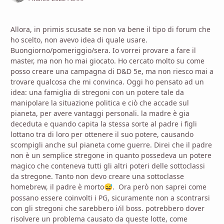
Allora, in primis scusate se non va bene il tipo di forum che
ho scelto, non avevo idea di quale usare.
Buongiorno/pomeriggio/sera. Io vorrei provare a fare il
master, ma non ho mai giocato. Ho cercato molto su come
posso creare una campagna di D&D 5e, ma non riesco mai a
trovare qualcosa che mi convinca. Oggi ho pensato ad un
idea: una famiglia di stregoni con un potere tale da
manipolare la situazione politica e ciò che accade sul
pianeta, per avere vantaggi personali. la madre è gia
deceduta e quando capita la stessa sorte al padre i figli
lottano tra di loro per ottenere il suo potere, causando
scompigli anche sul pianeta come guerre. Direi che il padre
non è un semplice stregone in quanto possedeva un potere
magico che conteneva tutti gli altri poteri delle sottoclassi
da stregone. Tanto non devo creare una sottoclasse
homebrew, il padre è morto
. Ora però non saprei come
😅
possano essere coinvolti i PG, sicuramente non a scontrarsi
con gli stregoni che sarebbero i/il boss. potrebbero dover
risolvere un problema causato da queste lotte, come