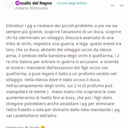
Vassallo del Regno
comment_
Stati
Circolo degli Antichi
4 Marzo 2022
4 anni
Introduci i pg a risolvere dei piccoli problemi, e poi via via
sempre più grandi, scoprire l'assassino di un duca, scoprire
chi ha sterminato un villaggio, bloccare avanzata di una
tribù di orchi, impedire una guerra, e lega questi eventi tra
loro, che so duca, abitanti del villaggio uccisi da stessa
arma, il simbolo della bandiera degli orchi è quell'arma, i 2
re che stanno per entrare in guerra si accusano a vicenda
di essere i mandanti dell'assassino dei figli uccisi con
quell'arma, o puoi legare il tutto a un profumo sentito nel
villaggio nella stanza dove è stato ucciso il duca,
nell'accampamento degli orchi, sui 2 re (il profumo può
manipolare la mente ) mano mano che scoprono le cose
aumenteranno di livello fino ai boss, che poi i figli dello
stregone potrebbero anche assoldare i pg per eliminare
l'altro fratello o solo per distrarlo dalla lotta mandando i pg
nel castello/torre dell'altro
spero sia di aiuto
🙂