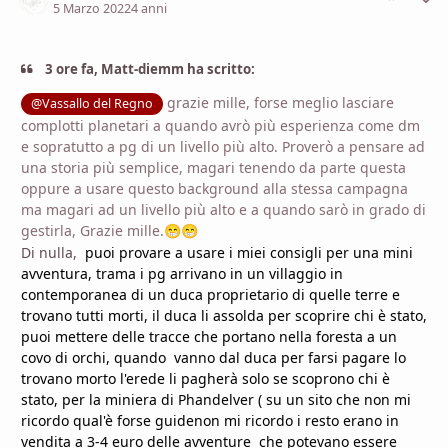
5 Marzo 2022
4 anni
3 ore fa, Matt-diemm ha scritto:
grazie mille, forse meglio lasciare
@Vassallo del Regno
complotti planetari a quando avrò più esperienza come dm
e sopratutto a pg di un livello più alto. Proverò a pensare ad
una storia più semplice, magari tenendo da parte questa
oppure a usare questo background alla stessa campagna
ma magari ad un livello più alto e a quando sarò in grado di
gestirla, Grazie mille.
😁
😁
Di nulla,
puoi provare a usare i miei consigli per una mini
avventura, trama i pg arrivano in un villaggio in
contemporanea di un duca proprietario di quelle terre e
trovano tutti morti, il duca li assolda per scoprire chi è stato,
puoi mettere delle tracce che portano nella foresta a un
covo di orchi, quando vanno dal duca per farsi pagare lo
trovano morto l'erede li pagherà solo se scoprono chi è
stato, per la miniera
di Phandelver ( su un sito che non mi
ricordo qual'è forse guidenon mi ricordo i resto erano in
vendita a 3-4 euro delle avventure che potevano essere