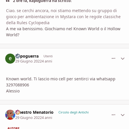
2 ore fa, kapoguerra ha scritto:
Ciao. se cerchi ancora, noi stiamo mettendo su gruppo di
gioco per ambientazione in Mystara con le regole classiche
della Rules Cyclopedia
A me va benissimo. Giochiamo nel Known World o il Hollow
World?
kapoguerra
comment_
Stati
Utenti
29 Giugno 2022
4 anni
Known world. Ti lascio mio cell per sentirci via whatsapp
3297088906
Alessio
Maestro Menatorio
comment_
Stati
Circolo degli Antichi
29 Giugno 2022
4 anni
AUTORE