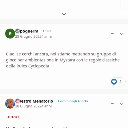
Espandi panoramica del topic
kapoguerra
comment_
Stati
Utenti
28 Giugno 2022
4 anni
Ciao. se cerchi ancora, noi stiamo mettendo su gruppo di
gioco per ambientazione in Mystara con le regole classiche
della Rules Cyclopedia
1
Maestro Menatorio
comment_
Stati
Circolo degli Antichi
28 Giugno 2022
4 anni
AUTORE