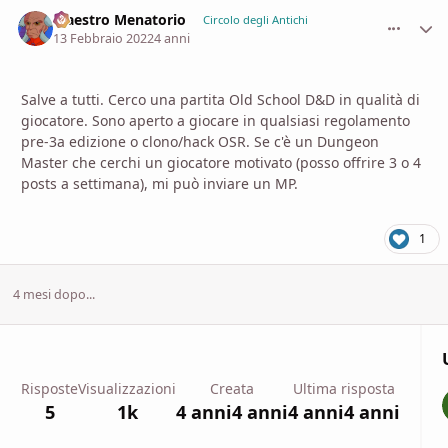
Maestro Menatorio
comment_
Stati
Circolo degli Antichi
13 Febbraio 2022
4 anni
Salve a tutti. Cerco una partita Old School D&D in qualità di
giocatore. Sono aperto a giocare in qualsiasi regolamento
pre-3a edizione o clono/hack OSR. Se c'è un Dungeon
Master che cerchi un giocatore motivato (posso offrire 3 o 4
posts a settimana), mi può inviare un MP.
1
4 mesi dopo...
Risposte
Visualizzazioni
Creata
Ultima risposta
5
1k
4 anni
4 anni
4 anni
4 anni