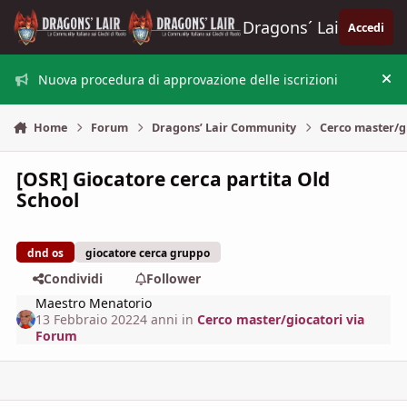
Vai al contenuto
Dragons´ Lair
Accedi
Nuova procedura di approvazione delle iscrizioni
Nas
Home
Forum
Dragons’ Lair Community
Cerco master/g
[OSR] Giocatore cerca partita Old
School
dnd os
giocatore cerca gruppo
Condividi
Follower
Maestro Menatorio
13 Febbraio 2022
4 anni
in
Cerco master/giocatori via
Forum