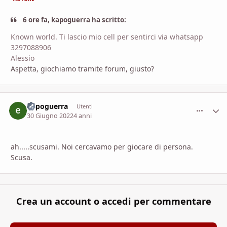
6 ore fa, kapoguerra ha scritto:
Known world. Ti lascio mio cell per sentirci via whatsapp
3297088906
Alessio
Aspetta, giochiamo tramite forum, giusto?
kapoguerra
comment_
Stati
Utenti
30 Giugno 2022
4 anni
ah.....scusami. Noi cercavamo per giocare di persona.
Scusa.
Crea un account o accedi per commentare