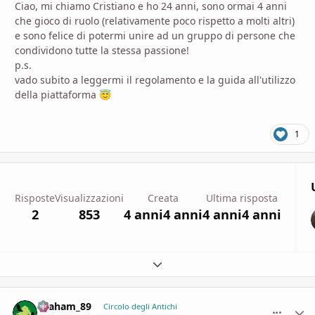
Ciao, mi chiamo Cristiano e ho 24 anni, sono ormai 4 anni
che gioco di ruolo (relativamente poco rispetto a molti altri)
e sono felice di potermi unire ad un gruppo di persone che
condividono tutte la stessa passione!
p.s.
vado subito a leggermi il regolamento e la guida all'utilizzo
della piattaforma
😇
1
Risposte
Visualizzazioni
Creata
Ultima risposta
2
853
4 anni
4 anni
4 anni
4 anni
Espandi panoramica del topic
Graham_89
comment_
Stati
Circolo degli Antichi