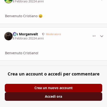
8 Febbraio 2022
4 anni
Benvenuto Cristiano
😄
Ian Morgenvelt
comment_
Stati
Moderatore
8 Febbraio 2022
4 anni
Benvenuto Cristiano!
Crea un account o accedi per commentare
Crea un nuovo account
Accedi ora