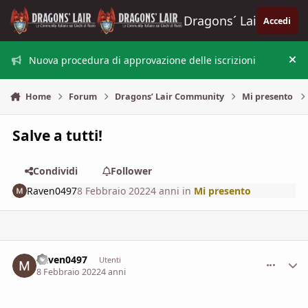
Vai al contenuto
Dragons´ Lair
Accedi
Nuova procedura di approvazione delle iscrizioni
Nas
Home
Forum
Dragons’ Lair Community
Mi presento
Salve a tutti!
Condividi
Follower
Raven0497
8 Febbraio 2022
4 anni
in
Mi presento
Raven0497
comment_
Stati
Utenti
8 Febbraio 2022
4 anni